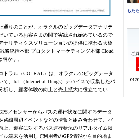
もた
た通りのことが、オラクルのビッグデータアナリテ
だいているお客さまの間で実践され始めているので
アナリティクスソリューションの提供に携わる大橋
略統括本部 プロダクトマーケティング本部 Cloud
）は明かす。
トラル（COTRAL）は、オラクルのビッグデータ
T（Internet of Things）デバイスで収集したバ
分析し、顧客体験の向上と売上拡大に役立ててい
PS／センサーからバスの運行状況に関するデータ
や路線周辺イベントなどの情報と組み合わせて、バ
向上、乗客に対するバス運行状況のリアルタイム掲
イル端末を活用して利用者のGPS情報から目的地ま