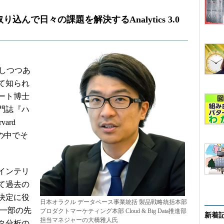
んで日々の課題を解決するAnalytics 3.0
突入しつつあ
て知られ
ート博士
専門誌『ハ
ard
文の中でそ
インテリ
て過去の
決定に役
日本オラクル データベース事業統括 製品戦略統括本部
」、一部の先
プロダクトマーケティング本部 Cloud & Big Data推進部
新着
担当マネジャーの大橋雅人氏
タ分析の