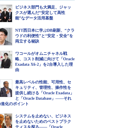
ビジネス部門も大満足、ジャッ
クスが選んだ“安定して高性
能”なデータ活用基盤
NTT西日本に学ぶDB刷新、“クラ
ウドの利便性”と“安定・安全”を
両立する秘訣
ワコールがオムニチャネル戦
略、コスト削減に向けて「Oracle
Exadata X6-2」を2台導入した理
由
最高レベルの性能、可用性、セ
キュリティ、管理性、操作性を
提供し続ける「Oracle Exadata」
と「Oracle Database」――それ
の進化のポイント
システムを止めない、ビジネス
を止めないためのベストプラク
ティスを探る――「Oracle