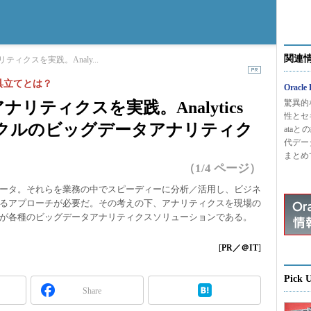
関連
ィクスを実践。Analy...
具立てとは？
Oracle
驚異的
リティクスを実践。Analytics
性とセキ
ラクルのビッグデータアナリティク
ata
代デー
まとめ
（1/4 ページ）
ータ。それらを業務の中でスピーディーに分析／活用し、ビジネ
るアプローチが必要だ。その考えの下、アナリティクスを現場の
が各種のビッグデータアナリティクスソリューションである。
[
PR／＠IT
]
Pick 
Share