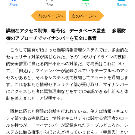
Share
Post
LINE
Hatena
前のページへ
次のページへ
詳細なアクセス制御、暗号化、データベース監査──多層防
御のアプローチでマイナンバーを安全に保管
こうして開発が始まった顧客情報管理システムでは、多面的な
セキュリティ対策が講じられた。その1つがガイドラインの技術
的安全措置に当たる内部不正への対策だ。寺島氏はこれについ
て、「例えば、マイナンバーが記録されているテーブルへのアク
セスがあると、それをシステム側で検知してアラートを通知しま
す。これを私たち情報セキュリティ部が受け取り、マイナンバー
にアクセスした者に閲覧理由などをすぐに確認できる仕組みと体
制を整えました」と説明する。
職務に応じた権限の分離も行われている。例えば情報セキュリ
ティ部である寺島氏は、情報セキュリティに関する管理者のロー
ルを持つが、「マイナンバーが記録されたテーブルどころか、シ
ステムに触る権限すらほとんど持っていません」（寺島氏）とい