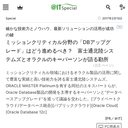
Special
2017年2月15日
確かな技術力とノウハウ、最新ソリューションの活用が成功
の鍵
ミッションクリティカル分野の「DBアップグ
レード」はどう進めるべき？ 富士通北陸シス
テムズとオラクルのキーパーソンが語る勘所
（2/3 ページ）
ミッションクリティカル領域におけるオラクル製品の活用に関し
て豊富な実績と高い技術力を誇る富士通北陸システムズ。
ORACLE MASTER Platinumを有する同社のエキスパートらが、
Oracle Database製品の開発を主導するキーパーソンと“データベ
ースアップグレード”を巡って議論を交わした。[プライベートク
ラウド/データベース統合][パブリッククラウド][Oracle Cloud]
[Oracle Database 12c]
[PR／＠IT]
PC用表示