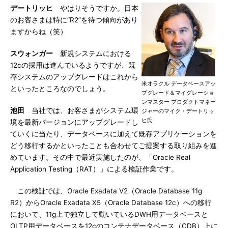
デートリッヒ
やはりそうですか。日本
のお客さまは特に“R2”を待つ傾向があり
ますからね（笑）
スウォンガー
新規システムにおける
12cの採用は進んでいるようですが、既
存システムのアップグレードはこれから
米オラクル データベースアッ
といったところなのでしょう。
プグレード＆マイグレーショ
ンマスター プロダクトマネー
池田
当社では、お客さまがシステム環
ジャーのマイク・デートリッ
ヒ氏
境を最新バージョンにアップグレードし
ていくに当たり、データベースに加えて既存アプリケーションを
どう移行するかといったことも合わせてご提案する取り組みを進
めています。その中で最近実施したのが、「Oracle Real
Application Testing（RAT）」による検証作業です。
この検証では、Oracle Exadata V2（Oracle Database 11g
R2）からOracle Exadata X5（Oracle Database 12c）への移行
において、11g上で独立して動いているDWH用データベースと
OLTP用データベースを12cのコンテナデータベース（CDB）上に