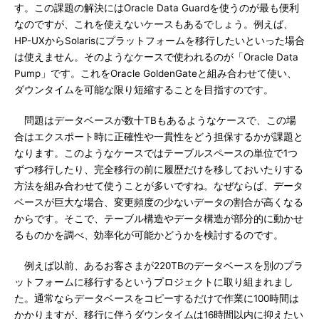
す。この課題の解決にはOracle Data Guardを使うのが最も便利
なのですが、これを使えないケースもあるでしょう。例えば、
HP-UXからSolarisにプラットフォームを移行したいといった場合
は使えません。そのようなケースで使われるのが「Oracle Data
Pump」です。これをOracle GoldenGateと組み合わせて使い、
ダウンタイムを可能な限り短縮することを目指すのです。
問題はデータベースが数十TBもあるようなケースで、この場
合はエクスポート時に正確性や一貫性をどう担保するかが課題と
なります。このようなケースではテーブルスペースの単位で1つ
ずつ移行したり、完全移行の前に履歴だけを移しておいたりする
方法を組み合わせて使うことが多いですね。なぜならば、データ
ベースが巨大な場合、変更頻度の少ないデータの割合が高くなる
からです。そこで、テーブル構造やデータ構造が部分的に動かせ
るものかを調べ、効率化が可能かどうかを検討するのです。
例えば以前、あるお客さまが220TBのデータベースを別のプラ
ットフォームに移行するというプロジェクトに取り組まれまし
た。通常ならデータベースをコピーするだけで作業に100時間は
かかりますが、移行に伴うダウンタイムは16時間以内に抑えたい