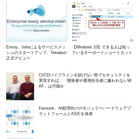
Google Public DNSでWindowsのWeb表示を高速化する
（TIPS）
DNSサーバでゾーンごとに異なるフォワーダを使う
（TIPS）
分散サービス拒否（DDoS）攻撃を仕掛けるDNS ampと
は？
（TIPS）
Envoy、Istioによるサービスメッ
【Windows 10】できる人は知っ
シュのスタートアップ、Tetrateが
ているキーボードショートカット
「
Tech TIPS
」
正式デビュー
CI/CDパイプラインを妨げない形でセキュリティを
実現すれば、「開発者や運用担当者に嫌われないW
AF」は可能か
Faceook、AI処理向けのモジュラーハードウェアプ
ラットフォームとASICを発表