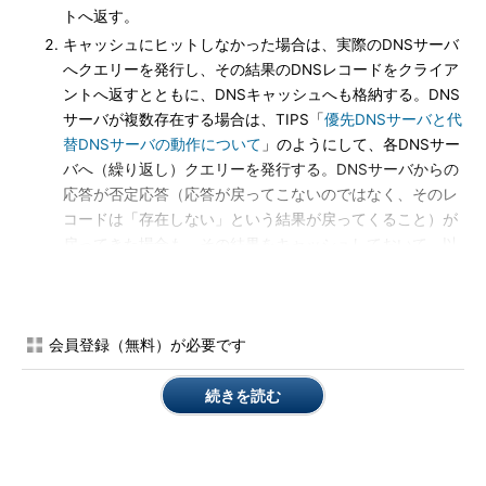
トへ返す。
キャッシュにヒットしなかった場合は、実際のDNSサーバ
へクエリーを発行し、その結果のDNSレコードをクライア
ントへ返すとともに、DNSキャッシュへも格納する。DNS
サーバが複数存在する場合は、TIPS「
優先DNSサーバと代
替DNSサーバの動作について
」のようにして、各DNSサー
バへ（繰り返し）クエリーを発行する。DNSサーバからの
応答が否定応答（応答が戻ってこないのではなく、そのレ
コードは「存在しない」という結果が戻ってくること）が
戻ってきた場合も、その結果をキャッシュしておいて、以
後はクライアントへ否定応答を返す。
キャッシュに保持される時間には限度がある。DNSサーバ
から返された結果のレコード（SOAリソース・レコード）
会員登録（無料）が必要です
には必ずTTL（Time To Live。生存時間）が指定されてい
るので、その時間になるまではDNSサーバに対する再クエ
続きを読む
リーは行われない（キャッシュされる）。ただしこの有効
時間は（デフォルトでは）最大で1日（8万6400秒）に制限
されており、1日以上経過すれば、元のDNSレコードのTTL
にかかわらず、キャッシュから破棄される。否定応答の場