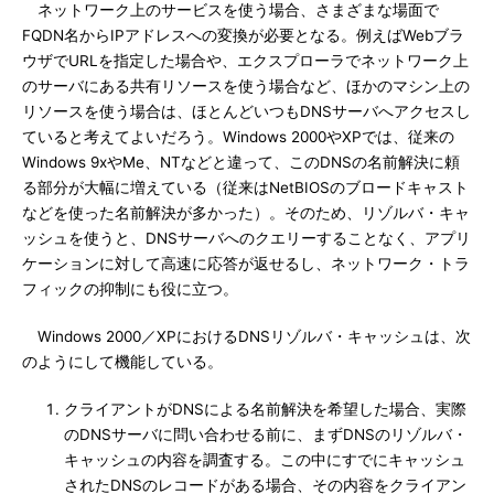
ネットワーク上のサービスを使う場合、さまざまな場面で
FQDN名からIPアドレスへの変換が必要となる。例えばWebブラ
ウザでURLを指定した場合や、エクスプローラでネットワーク上
のサーバにある共有リソースを使う場合など、ほかのマシン上の
リソースを使う場合は、ほとんどいつもDNSサーバへアクセスし
ていると考えてよいだろう。Windows 2000やXPでは、従来の
Windows 9xやMe、NTなどと違って、このDNSの名前解決に頼
る部分が大幅に増えている（従来はNetBIOSのブロードキャスト
などを使った名前解決が多かった）。そのため、リゾルバ・キャ
ッシュを使うと、DNSサーバへのクエリーすることなく、アプリ
ケーションに対して高速に応答が返せるし、ネットワーク・トラ
フィックの抑制にも役に立つ。
Windows 2000／XPにおけるDNSリゾルバ・キャッシュは、次
のようにして機能している。
クライアントがDNSによる名前解決を希望した場合、実際
のDNSサーバに問い合わせる前に、まずDNSのリゾルバ・
キャッシュの内容を調査する。この中にすでにキャッシュ
されたDNSのレコードがある場合、その内容をクライアン