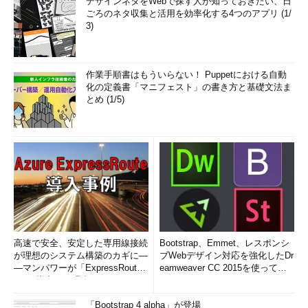
デザインネタをWebで探す人が知っておきたい、日
ごろのネタ収集と活用を効率化する4つのアプリ (1/
3)
作業手順書はもういらない！ Puppetにおける自動
化の定義書「マニフェスト」の書き方と基礎文法ま
とめ (1/5)
高速で安全、安定した専用線接続
Bootstrap、Emmet、レスポンシ
が理想のシステム構築のカギに―
ブWebデザイン対応を強化したDr
―マンパワーが「ExpressRout
eamweaver CC 2015を使って
e」を導入した理由
み...
「Bootstrap 4 alpha」が登場