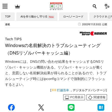
TOP
AIを作り動かし守り生かす
ロー/ノーコード
クラウドネイ
連載
2002年11月30日 公開
Tech TIPS
Windowsの名前解決のトラブルシューティング
（DNSリゾルバーキャッシュ編）
Windowsには、DNSの問い合わせ結果をキャッシュするDNSリ
ゾルバ・キャッシュ機能がある。リゾルバ・キャッシュが働く
と、意図しない名前解決結果が得られることがあるので、トラブ
ルシューティング時にはipconfigコマンドで強制的にフラッシュ
するとよい。
[
打越浩幸
，デジタルアドバンテージ]
PC用表示
関連情報