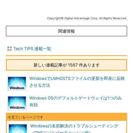
合は、最大300秒キャッシュされ、その後キャッシュから
破棄される。
リゾルバ・キャッシュの内容は、システムを再起動した
Copyright© Digital Advantage Corp. All Rights Reserved.
り、「DNS Client」サービスを再起動したりするとすべて
関連情報
フラッシュされ、初期値として、hostsファイルの内容
や、システム内で最近解決されたFQDN名などがロードさ
れる。
Tech TIPS 連載一覧
このように、DNSリゾルバ・キャッシュには、最近利用された
名前解決の結果が記録されている。だが場合によっては、好まし
新しい連載記事が 1567 件あります
くない（つまり、正しくない）名前解決の結果がアプリケーショ
ンに返されることがあり、ネットワークがつながらないなどのト
WindowsでLMHOSTSファイルの更新を即座に反映
ラブルを引き起こすこともある。例えばLAN内でDHCPなどを使
させる方法
っている場合、場合によってはIPアドレスと名前の対応が変わっ
Windows OSのデフォルトゲートウェイは1つのみ
てしまい、予期しないホストへ接続しようとしたりすることにな
有効
る。ファイル・サーバやアプリケーション・サーバならば、固定
的なIPアドレスを割り当てて運用することが多いので、このよう
なトラブルは起こりにくいかもしれないが、クライアントPCの
場合は、起動するたびにIPアドレスが変わり、お互いにつながら
Windowsの名前解決のトラブルシューティング
ないというトラブルが発生することがある。
（DNSリゾルバーキャッシュ編）