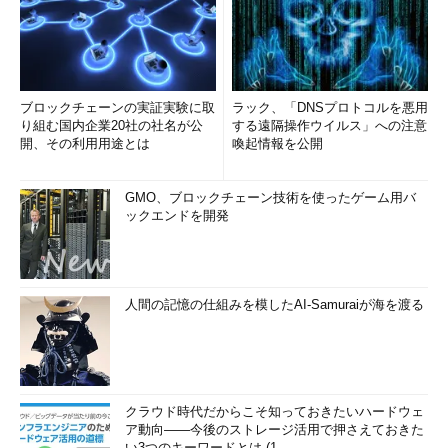
ブロックチェーンの実証実験に取
ラック、「DNSプロトコルを悪用
り組む国内企業20社の社名が公
する遠隔操作ウイルス」への注意
開、その利用用途とは
喚起情報を公開
GMO、ブロックチェーン技術を使ったゲーム用バ
ックエンドを開発
人間の記憶の仕組みを模したAI-Samuraiが海を渡る
クラウド時代だからこそ知っておきたいハードウェ
ア動向――今後のストレージ活用で押さえておきた
い3つのキーワードとは (1...