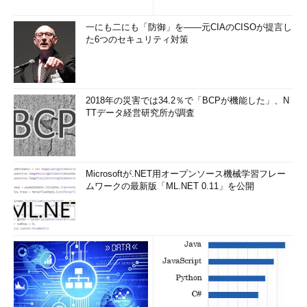
●DNSリゾルバ・キャッシュの内容のフラッシュ
一にも二にも「防御」を――元CIAのCISOが提言し
DNSリゾルバ・キャッシュの内容をフラッシュ（破棄）するに
た6つのセキュリティ対策
は、コマンド・プロンプト上で「ipconfig /flushdns」コマンドを
実行すればよい。システムを再起動したり、「DNS Client」サー
ビスを再起動したり、Windows XPならば「ネットワークの修
復」（［ネットワーク接続］ツールで、使用しているネットワー
2018年の災害では34.2％で「BCPが機能した」、N
クのアイコンを右クリックし、メニューから［ネットワークの修
TTデータ経営研究所が調査
復］を選択する）などを行っても同様の効果があるが、コマン
ド・プロンプト上でこのコマンドを実行するのが一番簡単でよい
だろう。
Microsoftが.NET用オープンソース機械学習フレー
ムワークの最新版「ML.NET 0.11」を公開
C:\>
ipconfig /flushdns
Windows IP Configuration
Successfully flushed the DNS Resolver Cache.