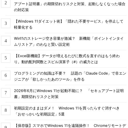
アブート証明書」の期限切れリスクと対策、起動しなくなった場合
の対応策
【Windows 11ダイエット術】「隠れた不要サービス」を停止して
軽量化する
Win11のストレージ空き容量が激減？ 新機能「ポイントインタイ
ムリストア」のわなと賢い設定術
【Excel新機能】データが増えるたびに数式を直すのはもう終わ
り。動的配列関数とスピル演算子（#）の威力とは
プログラミングの知識は不要？ 話題の「Claude Code」で非エン
ジニアが「欲しかったあのツール」を作る
2026年6月にWindows 11が起動不能に？ 「セキュアブート証明
書」期限切れリスクと対策
初期設定のままはダメ！ Windows 11を買ったらすぐ消すべき
「おせっかいな初期設定」5選
【保存版】スマホでWindows 11を遠隔操作！ Chromeリモートデ