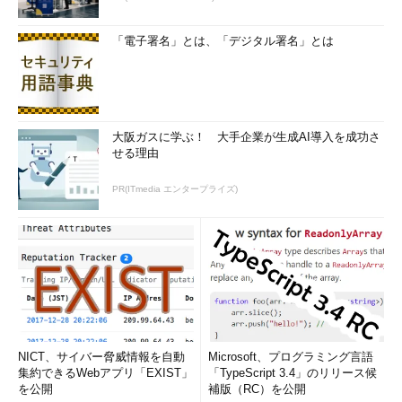
Record Name . . . . . : lpr8
Record Type . . . . . : 1
「電子署名」とは、「デジタル署名」とは
Time To Live . . . . : 528518
Data Length . . . . . : 4
Section . . . . . . . : Answer
A (Host) Record . . . : 192.168.0.98
大阪ガスに学ぶ！ 大手企業が生成AI導入を成功さ
せる理由
www.goo.ne.jp
PR(ITmedia エンタープライズ)
----------------------------------------
Record Name . . . . . : www.goo.ne.jp
Record Type . . . . . : 1
Time To Live . . . . : 509
Data Length . . . . . : 4
Section . . . . . . . : Answer
A (Host) Record . . . : 210.150.25.37
……（以下省略）……
NICT、サイバー脅威情報を自動
Microsoft、プログラミング言語
集約できるWebアプリ「EXIST」
「TypeScript 3.4」のリリース候
を公開
補版（RC）を公開