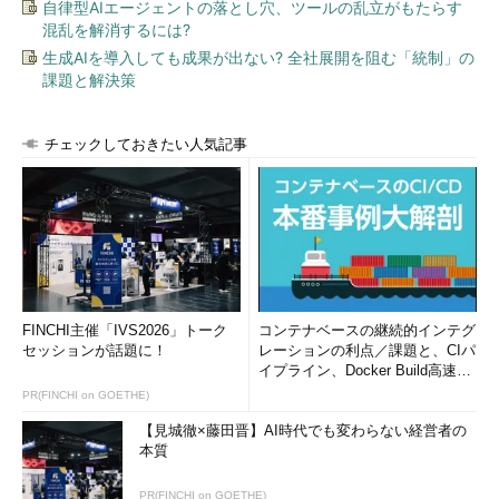
自律型AIエージェントの落とし穴、ツールの乱立がもたらす
れを実行すると、現在キャッシュに入っているDNSレコードの情
混乱を解消するには?
報の一覧が表示される。場合によってはかなりキャッシュの内容
生成AIを導入しても成果が出ない? 全社展開を阻む「統制」の
が大きくなっているので、1度テキスト・ファイルにリダイレク
課題と解決策
トして保存させてから、エディタなどで検索するとよいだろう。
なお、DNSによる名前解決の状態を調べるためにnlsookup.exe
チェックしておきたい人気記事
コマンドを使うこともあるだろう（こちらの方が多いだろう
が）。だがこのコマンドを使うと、DNSリゾルバ・キャッシュの
内容とは関係なく、DNSサーバに直接問い合わせが行われ、その
結果が表示される。そのため、クライアント・アプリケーション
から見たDNSの名前解決の結果とは必ずしも一致しないので、ケ
ース・バイ・ケースで使い分けていただきたい。
FINCHI主催「IVS2026」トーク
コンテナベースの継続的インテグ
セッションが話題に！
レーションの利点／課題と、CIパ
C:\>
ipconfig /displaydns
イプライン、Docker Build高速化
のコツ (1/2...
PR(FINCHI on GOETHE)
Windows IP Configuration
【見城徹×藤田晋】AI時代でも変わらない経営者の
本質
lpr8
----------------------------------------
PR(FINCHI on GOETHE)