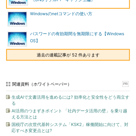
また、ドメイン名やIPアドレス、（ISPなどで）ホスティング
Windowsのnetコマンドの使い方
されているマシンやサービスの変更など、ネットワーク環境の移
行などで名前とIPアドレスの対応が変わった場合も、注意が必要
である。古いDNSレコードがキャッシュされていると、新しく設
パスワードの有効期間を無期限にする【Windows
置したはずのネットワーク・サービスへつながらない、などとい
OS】
うトラブルが発生しやすい。
過去の連載記事が 52 件あります
このような場合は、キャッシュの内容を強制的にフラッシュ
（破棄）して、確実にDNSサーバへの問い合わせが行われるよう
にする必要がある。また、ネットワークのトラブルシューティン
グ作業を行う場合にも、予期しないDNSレコードに振り回された
関連資料（ホワイトペーパー）
PR
りしないように、まずはこのリゾルバ・キャッシュのフラッシュ
をするように心がけておきたい。といっても、フラッシュする方
生成AIで文書活用を進めるには? 効率化と安全性をどう両立す
法は非常に簡単である。
る
AI活用のつまずきポイント 「社内データ活用の壁」を乗り越
●DNSリゾルバ・キャッシュの内容の表示
える方法とは
国税庁の次世代基幹システム「KSK2」稼働開始に向けて、対
DNSリゾルバ・キャッシュの内容を表示するには、コマンド・
応すべき変更点とは?
プロンプト上で「ipconfig /displaydns」コマンドを実行する。こ