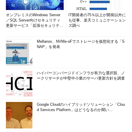
■関連リンク
LAN または高速インターネット接続の修復オプションに
オンプレミスのWindows Server
IT開発者の75％以上が開発以外に
ついて
（
マイクロソフト サポート技術情報
）
／SQL Server向けセキュリティ
も従事、楽天コミュニケーション
WinInet で DNS 名前解決キャッシュの更新を反映する方
更新サービス「拡張セキュリティ
ズ調べ
更新プログ...
法
（
マイクロソフト サポート技術情報
）
Mellanox、NVMe-oFでストレージを仮想化する「S
■この記事と関連性の高い別の記事
NAP」を発表
WindowsでDNSサーバのキャッシュの内容を調査する
（TIPS）
優先DNSサーバと代替DNSサーバの動作について
ハイパーコンバージドインフラが有力な選択肢、ノ
（TIPS）
ークリサーチが中堅中小業のサーバ更新方針を調査
nslookupの基本的な使い方（イントラネット編）
（TIPS）
DNSサービスのルート・ヒントを変更する
（TIPS）
DNSのラウンドロビン設定を確認する
（TIPS）
Google Cloudのハイブリッドソリューション「Clou
d Services Platform」はどうなるのか聞い...
Windowsでリモートネットワークの名前解決をhosts／
lmhostsで行う
（TIPS）
ネットワークの修復機能とは
（TIPS）