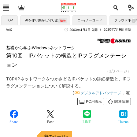
TOP
AIを作り動かし守り生かす
ロー/ノーコード
クラウドネイ
2020年7月9日 更新
連載
2003年4月4日 公開
基礎から学ぶWindowsネットワーク
第10回 IPパケットの構造とIPフラグメンテーシ
ョン
（3/3 ページ）
TCP/IPネットワークをつかさどるIPパケットの詳細構造と、IPフ
ラグメンテーションについて解説する。
[
デジタルアドバンテージ
，著]
PC用表示
関連情報
Share
Post
LINE
Hatena
前のページへ