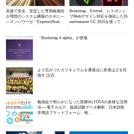
値を1ずつ減らす。0になれば、フォワードせず
に、パケットを破棄する。
高速で安全、安定した専用線接続
Bootstrap、Emmet、レスポンシ
が理想のシステム構築のカギに―
ブWebデザイン対応を強化したDr
―マンパワーが「ExpressRout
eamweaver CC 2015を使って
ネットワークの配線やルーティング・テーブルの設定ミスなど
e」を導入した理由
み...
によって、どこかにループが発生したとしても、ルータを通るた
「Bootstrap 4 alpha」が登場
びにTTLを1減らすことになるので、ループの途中で必ずTTLが0
になり、パケットが破棄されることになる。これによって、IPパ
ケットがいつまでもネットワーク上に残ることを防ぐことができ
る。だがあまりにも小さ過ぎると（8とか16など）、目的のコン
ピュータに届く前にパケットが捨てられてしまい、通信ができな
より広がったカリキュラムを通過点に若者は上を目
くなってしまう。インターネット上でTCP/IPプロトコルを利用
指す (1/2)
するなら、やはり64とかそれ以上の初期値が必要だろう。
勉強会で明らかになった医療向けOSSの多様な活用
法──電子カルテ、臨床試験データ解析、日本語医
学用語プラットフォーム、画...