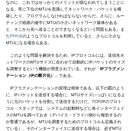
なのに、これではせっかくのメリットが損なわれてしまうことに
なる。常に下位のMTUを意識してネットワーク・パケットを構
築したり、プログラムしなければならないからだ。さらに、ルー
ティング経路の途中にMTUの小さいネットワーク媒体がある
と、そこから先へ送ることができなくなるという問題もある。ま
た
PPPoE
のようなプロトコルを利用していると、さらに小さな
MTUになる場合もある。
このような問題を解決するため、IPプロトコルには、送信先ネ
ットワークのMTUサイズに合わせて自動的にIPパケットのサイズ
を調整するという機能が用意されている。それが「
IPフラグメン
テーション（IPの断片化）
」である。
IPフラグメンテーションの原理は簡単である。以下の図のよう
に、IPパケットを送信する場合に、MTUサイズいっぱいになるよ
うに元のパケットを分割して送信するだけだ。TCP/IPのプロト
コル・スタックでは、システムの起動時などに各インターフェイ
スのMTUを調べておき（デバイス・ドライバ側から報告するの
が普通であるが、MTUを調査するためのプロトコルも定義され
ている）、そのインターフェイスに送信する場合は、必ずMTU