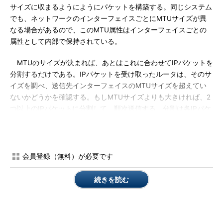
サイズに収まるようにようにパケットを構築する。同じシステム
でも、ネットワークのインターフェイスごとにMTUサイズが異
なる場合があるので、このMTU属性はインターフェイスごとの
属性として内部で保持されている。
MTUのサイズが決まれば、あとはこれに合わせてIPパケットを
分割するだけである。IPパケットを受け取ったルータは、そのサ
イズを調べ、送信先インターフェイスのMTUサイズを超えてい
ないかどうかを確認する。もしMTUサイズよりも大きければ、2
つ以上のIPパケットに分割して、順次送信する。分割は各IPパケ
ットのサイズが均等になるようにするわけではなく、通常はなる
べくMTUサイズいっぱいのパケットが数多く生成されるように
分割される（その方が効率がよい）。例えばサイズ3000bytesの
パケットをMTUサイズが2000bytesのネットワークに送出する場
会員登録（無料）が必要です
合、1500bytesずつ2つに分けるのではなく、2000bytesと
1000bytesに分割する（2つ目のパケットにもIPヘッダが付けら
続きを読む
れるので、実際にはもう少し大きなサイズのパケットになる）。
ルーティングの途中でこのようなフラグメンテーションを繰り返
し、最終的なあて先のコンピュータには、（MTUの小さなネッ