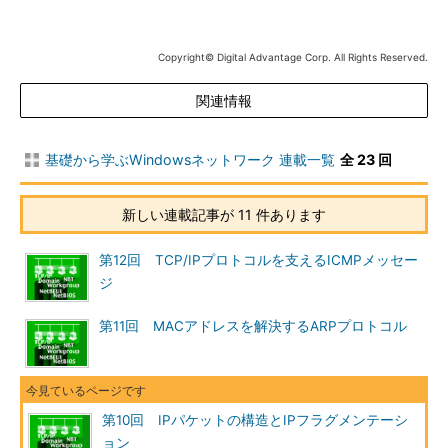
トワークが途中にあれば）細かく分割されたパケットが届くこと
になる。
Copyright© Digital Advantage Corp. All Rights Reserved.
関連情報
基礎から学ぶWindowsネットワーク 連載一覧
全 23 回
新しい連載記事が 11 件あります
第12回 TCP/IPプロトコルを支えるICMPメッセー
ジ
第11回 MACアドレスを解決するARPプロトコル
IPフラグメンテーション
送信先ネットワークのMTUサイズに入りきらない
ような大きなIPパケットは、図のようにいくつか
のフラグメント（断片）に分割されてから送信さ
れる。分割されたIPパケットもほかのパケットと
同様に、それぞれ独立してルーティングされ、あ
第10回 IPパケットの構造とIPフラグメンテーシ
て先コンピュータにまで届けられる。ただしネッ
ョン