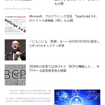
を公開
IPパケットの再構成
PR(FINCHI on GOETHE)
フラグメント化されたIPパケットは、フラグメント化された状
Microsoft、プログラミング言語「TypeScript 3.4」
のリリース候補版（RC）を公開
態のままで、ばらばらにあて先にまで届けられる。これらのフラ
グメントをすべて集めて元のIPパケットに戻すのは、次図のよう
に、あて先コンピュータの仕事である。
一にも二にも「防御」を――元CIAのCISOが提言し
た6つのセキュリティ対策
2018年の災害では34.2％で「BCPが機能した」、N
TTデータ経営研究所が調査
フラグメント化されたパケットの再構成
フラグメント化されたパケットは、フラグメント
された状態のままで最終あて先コンピュータまで
届く。そこで元のIPパケットに再構成され、デー
タが取り出されて上位プロトコルへ渡される。各
フラグメントのヘッダ内には、オリジナルのIPパ