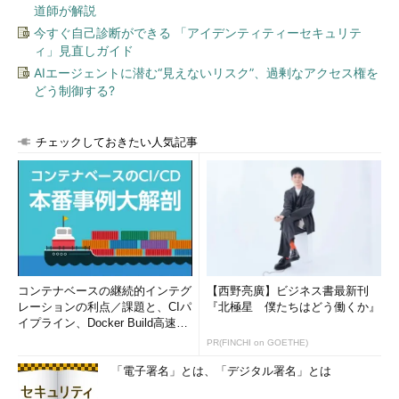
道師が解説
タではそのような複雑な処理を実行することなく、あくまでもIP
今すぐ自己診断ができる 「アイデンティティーセキュリテ
パケットのフォワードのみを処理するだけである。最終的にまた
ィ」見直しガイド
1つにまとめるのは、あて先コンピュータの仕事である。
AIエージェントに潜む“見えないリスク”、過剰なアクセス権を
どう制御する?
ここで重要なのは、フラグメント化された各IPパケットは「独
立して」ルーティングされるというところにある。一度IPパケッ
トがフラグメント化されると、分割された各パケットは通常の個
チェックしておきたい人気記事
別のIPパケットと同様に扱われ、お互いに何の関連性もなく、ル
ーティングの対象となる。そのためネットワークの性質上、各パ
ケットの到着時間や到着順序はまったくばらばらになり、ほかの
IPパケットと混ざって順不同で到着するかもしれないし、場合に
よってはどこかで一部のパケットが消失してしまうかもしれな
い。だがこれもネットワークの特性上起こりうることであり、IP
プロトコルではこのような事態が起こっても問題ないように設計
コンテナベースの継続的インテグ
【西野亮廣】ビジネス書最新刊
されている（といっても、実際には一部が欠落した場合は、元の
レーションの利点／課題と、CIパ
『北極星 僕たちはどう働くか』
イプライン、Docker Build高速化
IPパケット全体を破棄するだけであるが）。
のコツ (1/2...
PR(FINCHI on GOETHE)
MTUの最小値
「電子署名」とは、「デジタル署名」とは
MTUの値はネットワークの媒体によって決まっていると書い