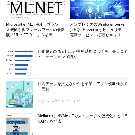
ケットのうちのどの部分に相当するかの情報が含
まれており、それを使って元のパケットを再構成
する。しかし一定時間待っても全フラグメントが
揃わない場合は、このIPパケット全体が破棄され
Microsoftが.NET用オープンソー
オンプレミスのWindows Server
る。
ス機械学習フレームワークの最新
／SQL Server向けセキュリティ
版「ML.NET 0.11」を公開
更新サービス「拡張セキュリティ
更新プログ...
この図では、4つのフラグメント化されたパケットがばらばら
IT開発者の75％以上が開発以外にも従事、楽天コミ
に到着した状態を表している。到着順序も順不同であるし、ひょ
ュニケーションズ調べ
っとしたら一部のパケットが欠落したり、場合によっては重複し
て到着するかもしれない。
だが到着した各IPパケットのヘッダには、元のIPパケットのう
社内データを扱えないAIを卒業 アプリ横断検索で
ちのどの部分であるかの情報が含まれているため、それを元にし
一元化
てパケットを再構成することができる。いったん再構成されれ
ば、そこからデータ部分が取り出され、上位のプロトコルへと渡
PR(ITmedia エンタープライズ)
されることになる。
Mellanox、NVMe-oFでストレージを仮想化する「S
■ID（Identification。識別子）
NAP」を発表
IDにはIPパケットを送信するたびに（送信側で）異なる値がセ
ットされるが、同じIPパケットを元とするIPフラグメント・パケ