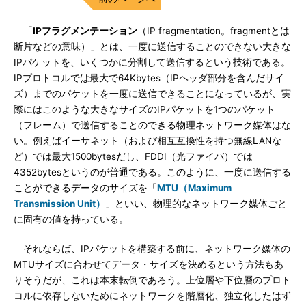
「
IPフラグメンテーション
（IP fragmentation。fragmentとは
断片などの意味）」とは、一度に送信することのできない大きな
IPパケットを、いくつかに分割して送信するという技術である。
IPプロトコルでは最大で64Kbytes（IPヘッダ部分を含んだサイ
ズ）までのパケットを一度に送信できることになっているが、実
際にはこのような大きなサイズのIPパケットを1つのパケット
（フレーム）で送信することのできる物理ネットワーク媒体はな
い。例えばイーサネット（および相互互換性を持つ無線LANな
ど）では最大1500bytesだし、FDDI（光ファイバ）では
4352bytesというのが普通である。このように、一度に送信する
ことができるデータのサイズを「
MTU（Maximum
Transmission Unit）
」といい、物理的なネットワーク媒体ごと
に固有の値を持っている。
それならば、IPパケットを構築する前に、ネットワーク媒体の
MTUサイズに合わせてデータ・サイズを決めるという方法もあ
りそうだが、これは本末転倒であろう。上位層や下位層のプロト
コルに依存しないためにネットワークを階層化、独立化したはず