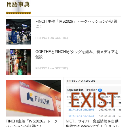
たが、ではどんなサイズのMTUでもTCP/IPは正しく機能するか
というと、そうではない。フラグメント化されたIPパケットに
は、データだけでなく、必ずIPヘッダ（のコピー）も付いてい
FINCHI主催「IVS2026」トークセッションが話題
る。そのため、このサイズよりも小さなMTUしか利用できない
に！
とすると、IPパケットそのものを格納することができない。
PR(FINCHI on GOETHE)
このような事態を防ぐため、TCP/IPの仕様では、TCP/IPが利
用可能な最低限のMTUサイズというものが決められている。こ
GOETHEとFINCHIがタッグを組み、新メディアを
創設
の値は、現在では576bytesであるとされている（この値は現在
のLAN技術などと照らし合わせるとかなり小さいので、将来はよ
PR(FINCHI on GOETHE)
り大きな値に変更されるかもしれない）。576bytesというの
は、512bytesのデータにプロトコル・ヘッダ64bytesを加えた値
である。この64bytesというサイズは、オプション部も含めたIP
ヘッダの最大長60bytesにさらに若干の余裕を加えたものとして
決められたようだ。つまり、TCP/IPネットワークを構築するた
めの各種ルータやネットワーク機器は、このサイズの最低MTU
を保証し、フラグメンテーションを起こすことなく処理できなけ
ればならない。逆にいうと、これより大きなサイズのIPパケット
FINCHI主催「IVS2026」トーク
NICT、サイバー脅威情報を自動
は分割されることがあるということでもある。
セッションが話題に！
集約できるWebアプリ「EXIST」