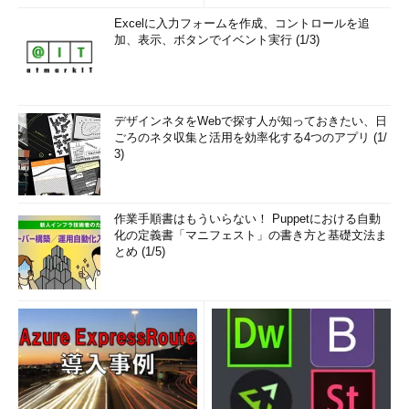
だ。昔は16とか8などという、いまと比べると非常に少ない数値
Excelに入力フォームを作成、コントロールを追
が使われることもあったが、インターネットが普及した現在では
加、表示、ボタンでイベント実行 (1/3)
大きな値が使われるのが一般的になっている。
TTLの利用方法は次の図のように非常に単純である。ルータ
は、IPパケットをフォワード（あるネットワーク・インターフェ
デザインネタをWebで探す人が知っておきたい、日
イスから受信したパケットを別のインターフェイスから再送信す
ごろのネタ収集と活用を効率化する4つのアプリ (1/
ること。詳細は
前回
を参照）するたびにこのTTLの値を1つ減ら
3)
し、TTLが0になればIPパケットを「破棄」する。
作業手順書はもういらない！ Puppetにおける自動
化の定義書「マニフェスト」の書き方と基礎文法ま
とめ (1/5)
TTLによるパケットの寿命の管理
ルータがパケットをフォワードするたびにTTLの