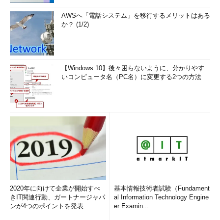
失敗したものとして、すべて破棄する。すでに述べてきたよう
に、IPプロトコルは、受信確認や送信失敗時の再送処理などを行
AWSへ「電話システム」を移行するメリットはある
か？ (1/2)
わない軽いプロトコルなので、再構成に失敗してパケット全体を
破棄したとしても、送信元に通知したりはしない。このような場
合に必要ならば再送処理を行うのは、送信側の上位プロトコルや
上位アプリケーションの責任である。
【Windows 10】後々困らないように、分かりやす
いコンピュータ名（PC名）に変更する2つの方法
TTL
IPヘッダには、「
TTL（Time To Live）
」という8bitのフィー
ルドがあるが、これはIPパケットの「寿命」を表すための数値フ
ィールドである。IPパケットを送信するコンピュータは、このフ
ィールドに適当な数値をセットしてからネットワークへ向けて送
信を行う。するとこのIPパケットは、そこで指定された寿命の間
しか生存できず、それを過ぎると破棄されることになっている。
具体的にはこのTTLは、「
ルータを通過できる最大回数
」を表
2020年に向けて企業が開始すべ
基本情報技術者試験（Fundament
す（ここでいう「Time」とは「秒」や「時間」ではなく「回
きIT関連行動、ガートナージャパ
al Information Technology Engine
数」という意味）。TTLの初期値はプロトコル・スタックの実装
ンが4つのポイントを発表
er Examin...
によって異なるが、一般的には255とか128、64などが多いよう