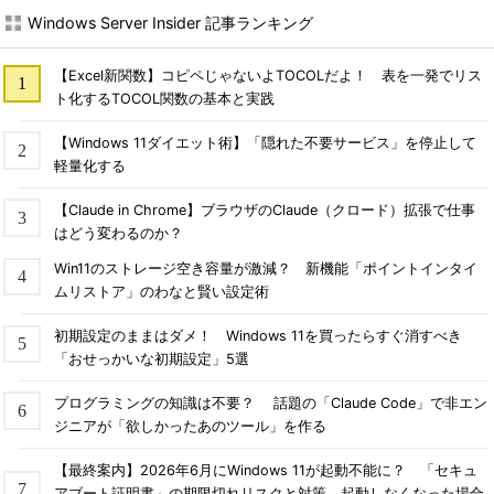
Windows Server Insider 記事ランキング
【Excel新関数】コピペじゃないよTOCOLだよ！ 表を一発でリス
ト化するTOCOL関数の基本と実践
【Windows 11ダイエット術】「隠れた不要サービス」を停止して
軽量化する
【Claude in Chrome】ブラウザのClaude（クロード）拡張で仕事
はどう変わるのか？
Win11のストレージ空き容量が激減？ 新機能「ポイントインタイ
ムリストア」のわなと賢い設定術
初期設定のままはダメ！ Windows 11を買ったらすぐ消すべき
「おせっかいな初期設定」5選
プログラミングの知識は不要？ 話題の「Claude Code」で非エン
ジニアが「欲しかったあのツール」を作る
【最終案内】2026年6月にWindows 11が起動不能に？ 「セキュ
アブート証明書」の期限切れリスクと対策、起動しなくなった場合