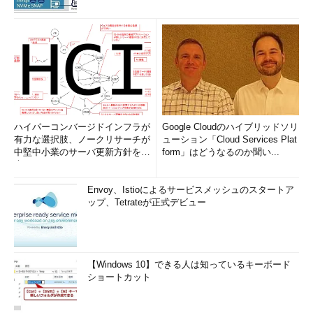
ットは、すべて同じIDをコピーして持っている。そのため受信し
たコンピュータ側では、同じIDを持つIPパケットをすべて集めれ
ば、オリジナルのIPパケットが再構成できる。ただしID番号だけ
では重複する可能性があるので、IPアドレス情報なども組み合わ
せてユニーク性を確認する。
■フラグメント・フラグ
IPヘッダ中のフラグ・フィールドには、このIPパケットがフラ
ハイパーコンバージドインフラが
Google Cloudのハイブリッドソリ
グメントの一部であるかどうかを表すMF（More Fragment）ビ
有力な選択肢、ノークリサーチが
ューション「Cloud Services Plat
中堅中小業のサーバ更新方針を調
form」はどうなるのか聞い...
ットが用意されている。この値が1ならば、後続のIPパケットが
査
存在するので、その到着を待つ必要がある。このMFビットが0な
らばれよりも後ろにはデータが存在しないということが分かる。
Envoy、Istioによるサービスメッシュのスタートア
ップ、Tetrateが正式デビュー
上の図でいえば、フラグメント1、2、3ではMFフラグが1になっ
ているが、最後のフラグメント4ではMFは0となっている。
■フラグメント・オフセット
【Windows 10】できる人は知っているキーボード
フラグメント・オフセットは、到着したフラグメント・パケッ
ショートカット
トが、元のIPパケット中のどの位置にあったかを表す。例えばフ
ラグメント・オフセットが「
2000（10進数）
」だとすると、到