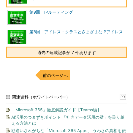
トワークの混雑状況などにより、一部のフラグメ
ントの到着時間が入れ替わったり、途中で消失し
第9回 IPルーティング
たりするかもしれないが、受信した側ではそれら
を考慮してIPパケットの再構成を行う。
第8回 アドレス・クラスとさまざまなIPアドレス
IPパケットを分割した場合、分割されたそれぞれのパケットを
「
フラグメント（fragment。断片）
」という。分割するのはデ
ータ部分のみであるが、ヘッダ部分とヘッダのオプション部分は
過去の連載記事が 7 件あります
各フラグメント・パケットにもすべてコピーされる（ただしフラ
グメントされたことが分かるように、一部のヘッダ情報が書き換
えられている。詳細は後述）。そのため生成された各フラグメン
前のページへ
ト・パケットは元のIPパケットとほぼ同じように機能する。そし
て各IPパケットは元と同じようにIPルーティングの対象となり、
それぞれが独立して、ルータやネットワークを経由して最終的な
関連資料（ホワイトペーパー）
PR
あて先コンピュータにまで届けられることになる。一度フラグメ
ント化されたパケットは、例えMTUの大きなネットワークを通
「Microsoft 365」徹底解説ガイド【Teams編】
過したとしても、ルーティングの途中で再構成されたりはしな
AI活用のつまずきポイント 「社内データ活用の壁」を乗り越
い。分割されたIPパケットは、分割されたまま最終的なあて先ま
える方法とは
で「独立して」ルーティングされ、到着することになる。再構成
勘違いされがちな「Microsoft 365 Apps」 うわさの真相を伝
するためにはすべてのパケットの到着を待つ必要があるが、ルー