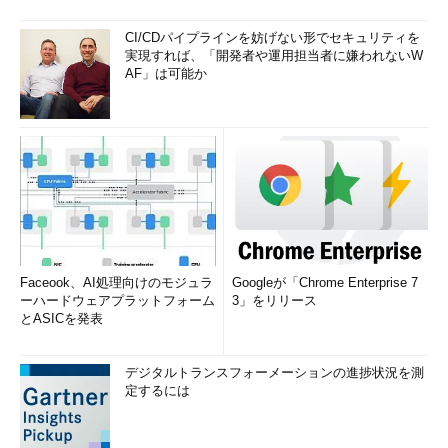
着したフラグメントのデータ部分は、分割されていないオリジナ
ルのIPパケットのデータ（ペイロード）部分のうち、2000bytes
CI/CDパイプラインを妨げない形でセキュリティを
目からに一致する、という意味になる。先頭のフラグメントの場
実現すれば、「開発者や運用担当者に嫌われないW
合はオフセットは0である。なおフラグメントは8bytes単位で分
AF」は可能か
割することになっているので、オフセットとして使用できる値は
8ずつ増加する。IPヘッダ中のオフセット・フィールドは13bit幅
しかないが、その値を8倍することで、最大で約64Kbytesまでの
オフセットを表現できる。例えばフラグメント・オフセットが
「2000」なら、実際にはその8分の1である「250」が、フラグメ
ント・オフセット・フィールドにセットされる。
受信したパケットがIPフラグメント・パケットであることが分
かれば、それを元にして元のIPパケット全体を再構成する準備を
Faceook、AI処理向けのモジュラ
Googleが「Chrome Enterprise 7
行う。具体的には、IPパケット全体が受信するためのバッファを
ーハードウェアプラットフォーム
3」をリリース
とASICを発表
用意し、パケットを受信するたびに該当するフラグメントの部分
を特定して、データを埋め込む。そしてすべてのパケットが揃っ
た時点で上位のプロトコル（TCPやUDP）に引き渡すわけだ。
デジタルトランスフォーメーションの進捗状況を測
定するには
しかし全部のIPフラグメントが揃わず、一部が欠落したまま一
定時間が経過すれば（数十秒程度）、そのIPパケットの再構成は