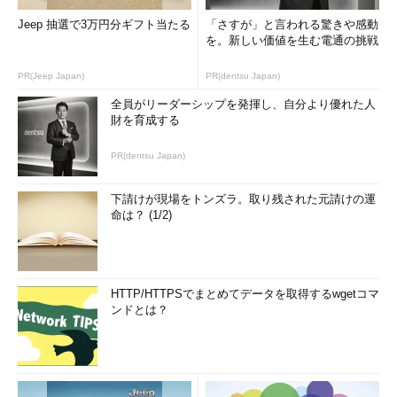
Jeep 抽選で3万円分ギフト当たる
「さすが」と言われる驚きや感動
を。新しい価値を生む電通の挑戦
PR(Jeep Japan)
PR(dentsu Japan)
全員がリーダーシップを発揮し、自分より優れた人
財を育成する
PR(dentsu Japan)
下請けが現場をトンズラ。取り残された元請けの運
命は？ (1/2)
HTTP/HTTPSでまとめてデータを取得するwgetコマ
ンドとは？