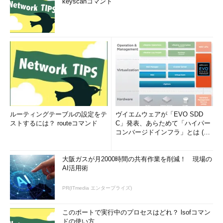
keyscanコマンド
ルーティングテーブルの設定をテ
ヴイエムウェアが「EVO SDD
ストするには？ routeコマンド
C」発表、あらためて「ハイパー
コンバージドインフラ」とは (1/
2)
大阪ガスが月2000時間の共有作業を削減！ 現場の
AI活用術
PR(ITmedia エンタープライズ)
このポートで実行中のプロセスはどれ？ lsofコマン
ドの使い方