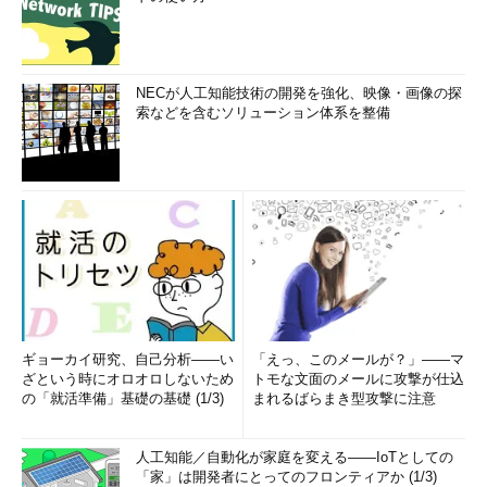
NECが人工知能技術の開発を強化、映像・画像の探
索などを含むソリューション体系を整備
ギョーカイ研究、自己分析――い
「えっ、このメールが？」――マ
ざという時にオロオロしないため
トモな文面のメールに攻撃が仕込
の「就活準備」基礎の基礎 (1/3)
まれるばらまき型攻撃に注意
人工知能／自動化が家庭を変える――IoTとしての
「家」は開発者にとってのフロンティアか (1/3)