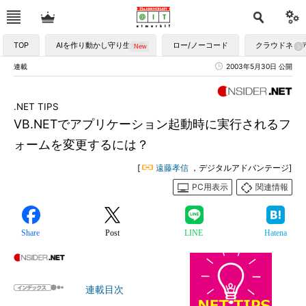
TOP
AIを作り動かし守り生かす
ロー/ノーコード
クラウドネイ
連載
2003年5月30日 公開
.NET TIPS
VB.NETでアプリケーション起動時に実行されるフ
ォームを変更するには？
[
遠藤孝信
，デジタルアドバンテージ]
PC用表示
関連情報
Share
Post
LINE
Hatena
連載目次