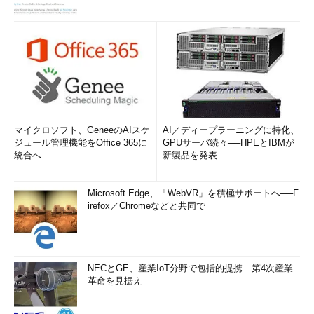
マイクロソフト、GeneeのAIスケ
AI／ディープラーニングに特化、
ジュール管理機能をOffice 365に
GPUサーバ続々──HPEとIBMが
統合へ
新製品を発表
Microsoft Edge、「WebVR」を積極サポートへ──F
irefox／Chromeなどと共同で
NECとGE、産業IoT分野で包括的提携 第4次産業
革命を見据え