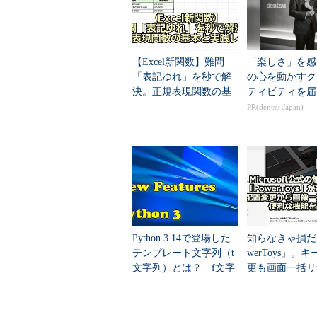
ため、置換する文字列の指定はハー
と）するものとし、（作業中の障害
ども行わないものとする。必要なら
【Excel新関数】難問
「楽しさ」を感
「表記ゆれ」を秒で解
の心を動かすク
●置換ツール・プログラムの作
決。正規表現関数の基
ティビティを届
本と実践レシピ
PR(dentsu Japan)
まずはテキスト・エディタ（メモ
して、replace.wsfという名前で
ためのコメント部分なので、省略し
ファイル：replace.wsf
<?xml version="1.0" encoding="Shift_JIS"
<package>
Python 3.14で登場した
知らなきゃ損だ
<job id="WordReplace">
テンプレート文字列（t
werToys」。
<?job error="True" debug="True" ?>
文字列）とは？ f文字
更も画面一括リ
<object id="objFs" progid="Scripting.File
じゃダメなの？
もMicrosoft
<script language="JavaScript">
ール集でここま
<![CDATA[
き...