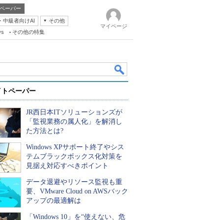
ペーパー
・中級者向けAI
その他
マイページ
ws
その他の特集
イトペーパー
JR西日本ITソリューションズが
「監視業務の属人化」を解消し
た方法とは?
Windows XPサポート終了やシス
k
テムブラックボックス化対策を
見据え対応すべきポイント
データ退避やリソース監視も重
要、VMware Cloud on AWSバック
アップの最適解は
「Windows 10」を“使えない、危