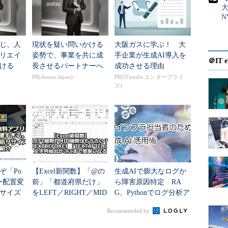
ド・コーディング（プログラム中に直接記述するこ
N
に備えた）オリジナル・ファイルのバックアップな
ばそれらの処理は適宜追加していただきたい。
じ、人
現状を疑い問いかける
大阪ガスに学ぶ！ 大
リエイ
姿勢で、事業を共に成
手企業が生成AI導入を
成
＠IT e
ける
長させるパートナーへ
成功させる理由
PR(dentsu Japan)
PR(ITmedia エンタープライ
帳でもなんでもよい）を開き、以下のコードを入力
ズ)
保存する。/* ～ */ で囲まれた部分は処理の内容を解説する
ても構わない。
 standalone="yes" ?>
ぞ「Po
【Excel新関数】「@の
生成AIで膨大なログか
キー配置変
前」「都道府県だけ」
ら障害原因特定 RA
サイズ
をLEFT／RIGHT／MID
G、Pythonでログ分析ア
SystemObject" />
公式無料ツ
なしで一発切り出し「T
プリ構築
Recommended by
でで
EXTBEFORE」「...