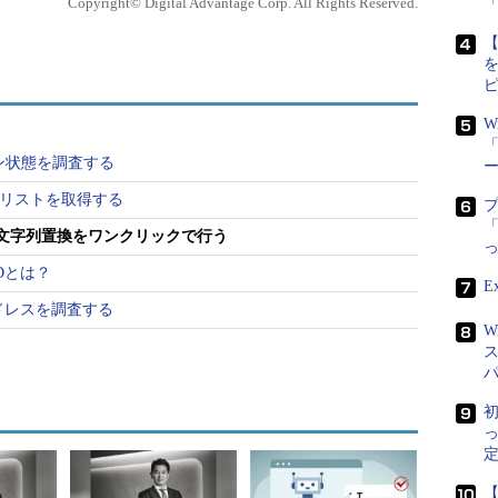
Copyright© Digital Advantage Corp. All Rights Reserved.
れる特定の文字列を指定された文字列で置き換える
【
ディタでも十分に可能である。だが、いざ対象が複
その作業は途端に煩雑となる。いちいち個々のファ
間はいうまでもなく、そうした冗長な手順は間違い
W
「
スン状態を調査する
換ツールを利用すれば、複数のテキスト・ファイル
報リストを取得する
「
で、簡単にすべての文字列を置き換えることができ
ルの文字列置換をワンクリックで行う
表現を使用できるから、より複雑な編集を行いたい
Dとは？
くものであろう。
E
アドレスを調査する
W
置換ツールを作成してみよう。今回は、
初
 Host）を使って作成してみる。仕様としては、置換ツール上に
定
ラッグ＆ドロップすると、自動的に文字列が置換さ
るものとする。サンプル・プログラムを単純にする
【