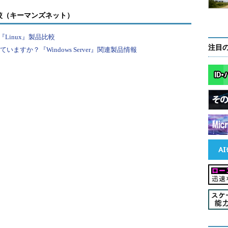
*/
較（キーマンズネット）
ルのパスを文字列配列として取得する。
Linux』製品比較
べてのファイルパスについて、繰り返し
注目
すか？『Windows Server』関連製品情報
ntFolderName (WScript.ScriptFullName), objFs.GetTempName
eメソッドは現在実行中のファイルの絶対パスを、
olderNameメソッドは指定されたパスの親
t#GetTempNameメソッドはランダム
れぞれ取得する。
thメソッドは第一引数に指定されたパスと第二
新たなパスを生成するので、実行中の
最終的には「C:\radB940D.tmp」
,false);
true);
tFileメソッドは、指定されたファイルを開き、
。ここでは、変数objTsにドラッグ＆
Ts2には上で生成された書き込み用の