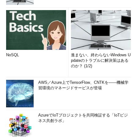
NoSQL
進まない、終わらないWindows U
pdateのトラブルに解決策はある
のか？ (1/2)
AWS／Azure上でTensorFlow、CNTKを――機械学
習環境のマネージドサービスが登場
AzureでIoTプロジェクトを共同検証する「IoTビジ
ネス共創ラボ」