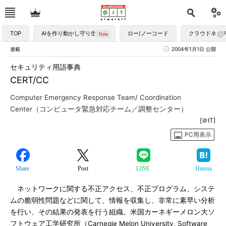
TOP
AIを作り動かし守り生かす
ロー/ノーコード
クラウドネイ
連載
2004年1月1日 公開
セキュリティ用語事典
CERT/CC
Computer Emergency Response Team/ Coordination
Center（コンピュータ緊急対応チーム／調整センター）
[＠IT]
PC用表示
Share
Post
LINE
Hatena
ネットワークに関する不正アクセス、不正プログラム、システ
ムの脆弱性問題などに関して、情報を収集し、非常に素早い分析
を行い、その結果の発表を行う組織。米国カーネギーメロン大ソ
フトウェア工学研究所（Carnegie Melon University, Software