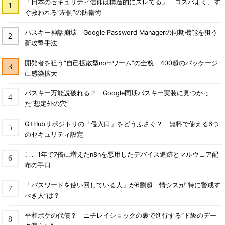
「日本のセキュリティ信仰は構造的にズレてる」 コスパよく、す
ぐ救われる“左側”の防衛術
パスキー神話崩壊 Google Password Managerの同期機能を狙う
新攻撃手法
開発者を狙う“自己拡散型npmワーム”の全貌 400超のパッケージ
に感染拡大
パスキー万能説破れる？ Google同期パスキー実装に見つかっ
た“想定外の穴”
GitHubリポジトリの「侵入口」をどうふさぐ？ 無料で使える6つ
のセキュリティ設定
ここ1年で7倍に増えたn8nを悪用したデバイス追跡とマルウェア配
布の手口
「パスワードを使い回している人」が6割超 情シスが“特に警戒す
べき人”は？
平和ボケの代償？ ニチレイショックの裏で進行する“ド級のデー