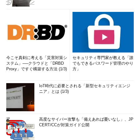
け待ってからシャットダウンさせることができる（デフォルトは
30秒）。また「-d」オプションを使って、イベントログに記録
するシャットダウンの事由コードを指定することもできる。
●シャットダウン時に表示されるメッセージ
以上いずれの方法を使っても、リモートのシステムをシャット
ダウンさせると、相手のコンピューターには以下のようなダイア
ログが表示される。これによりシャットダウンまでの時間やシャ
今こそ真剣に考える「災害対策シ
セキュリティ専門家が教える「誰
ステム」──クラウドと「DRBD
でもできるパスワード管理のやり
ットダウンの理由（メッセージ）などを知ることができる。ユー
Proxy」ですぐ構築する方法 (1/3)
方」
ザーが利用しているコンピューターを強制的にシャットダウンす
る場合は、待ち時間も長くするとともに、適切なメッセージを指
IoT時代に必要とされる「新型セキュリティエンジ
定して、ユーザーが戸惑わないようにするべきであろう。
ニア」とは (1/3)
高度なサイバー攻撃も「備えあれば憂いなし」、JP
CERT/CCが対策ガイド公開
シャットダウン処理実行中のダイアログ