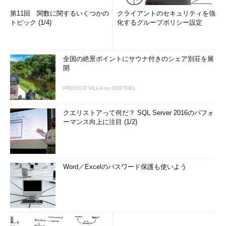
了］をそれぞれ適宜選択し、［OK］をクリックすると、すぐに
第11回 関数に関するいくつかの
クライアントのセキュリティを強
実行される。
トピック (1/4)
化するグループポリシー設定
●コマンドプロンプトからシャットダウンする
GUIを使った方法は、初心者には分かりやすいが、少々わずら
全国の絶景ポイントにサウナ付きのシェア別荘を展
わしく感じる場合もある。またGUIが利用できないような環境の
開
場合は（例えばTelnetでログオンして作業している場合など）、
PR(COCO VILLA on GOETHE)
コマンドプロンプト上からシャットダウンを行う方が便利であ
る。
クエリストアって何だ？ SQL Server 2016のパフォ
ーマンス向上に注目 (1/2)
コマンドプロンプトからシャットダウンを行うためのツールと
して、Windowsではshutdown.exeというコマンドが用意されて
いる。ただしこのコマンドは、Windows 2000ではResource Kit
に含まれているが、Windows XPやWindows Server 2003では標
Word／Excelのパスワード保護も使いよう
準コマンドとしてあらかじめシステムに用意されている。
●Windows 2000の場合
Windows 2000用のResource Kitに含まれているshutdown.exe
では、次のようにしてリモートのコンピューターを指定すること