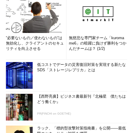
ができる。
C:\>
shutdown \\server
“必要ないもの／使わないもの”は
無慈悲な専門家チーム「kuroma
無効化し、クライアントのセキュ
me6」の暗躍に負けず勝利をつか
使い方は、「shutdown /?」とすれば表示されるし、パラメー
リティを向上させる
んだチームは？ (1/2)
ターなしに単に「shutdown」と入力して実行すれば、次のよう
なGUI画面が表示され、コンピューターの指定や表示させるメッ
セージを指定することができる。
低コストでデータの災害復旧対策を実現する新たな
SDS「ストレージレプリカ」とは
【西野亮廣】ビジネス書最新刊『北極星 僕たちは
どう働くか』
PR(FINCHI on GOETHE)
Windows 2000 Resource Kit版のshu
tdown.exeの使用例
ラック、「標的型攻撃対策指南書」を公開――最低
Windows 2000のResource Kitに含まれ