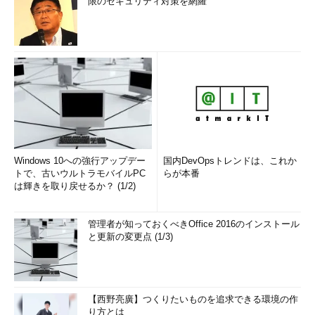
限のセキュリティ対策を網羅
ているshutdown.exeをパラメーターな
しで実行すると、このようなGUI形式の
シャットダウン画面が表示される。オプ
ションやメッセージなどをセットして
［OK］をクリックすると、指定された
時間後に処理が実行される。
（1）
シャットダウンさせるコンピュ
ーターの名前。リモートのコンピュータ
ーを指定することができる。
（2）
これをクリックすると、コンピ
ューターを選択する画面が表示される。
（3）
全ての実行中のアプリケーショ
Windows 10への強行アップデー
国内DevOpsトレンドは、これか
ンを強制的に終了させてからシャットダ
トで、古いウルトラモバイルPC
らが本番
ウンを行う。
は輝きを取り戻せるか？ (1/2)
（4）
シャットダウン後にシステムを
再起動させる。
（5）
相手のコンピューターに表示さ
管理者が知っておくべきOffice 2016のインストール
れるメッセージ。ユーザーがログオンし
と更新の変更点 (1/3)
ている場合は、ここに指定されたメッセ
ージが表示される。
（6）
シャットダウンまでの待ち時
間。デフォルトでは30秒となってい
る。0にすればすぐにシャットダウン処
【西野亮廣】つくりたいものを追求できる環境の作
理が実行される。
り方とは
（7）
これをクリックするとシステム