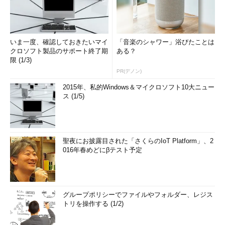
整数)
Windows 2000のResource Kit版と違い、GUI画面を表示させ
いま一度、確認しておきたいマイ
「音楽のシャワー」浴びたことは
るには「-i」オプションを指定する。
クロソフト製品のサポート終了期
ある？
限 (1/3)
例えばこのコマンドを使って、リモートのコンピューターをシ
PR(デノン)
ャットダウンさせるためには、次のようにパラメーターを指定す
2015年、私的Windows＆マイクロソフト10大ニュー
る。
ス (1/5)
C:\>
shutdown -s -m \\server01 -c "システムをシャットダウ
ンします"
聖夜にお披露目された「さくらのIoT Platform」、2
016年春めどにβテスト予定
「-s」はシャットダウンするという意味、「-m \\server01」は
シャットダウンするコンピューターの指定、「-c "……"」はシャ
グループポリシーでファイルやフォルダー、レジス
ットダウン先のコンピューターに表示させるメッセージである。
トリを操作する (1/2)
「-s」の代わりに「-r」を指定すると、システムを再起動させる
ことができる。また「-t 数字」を指定すると、指定された時間だ