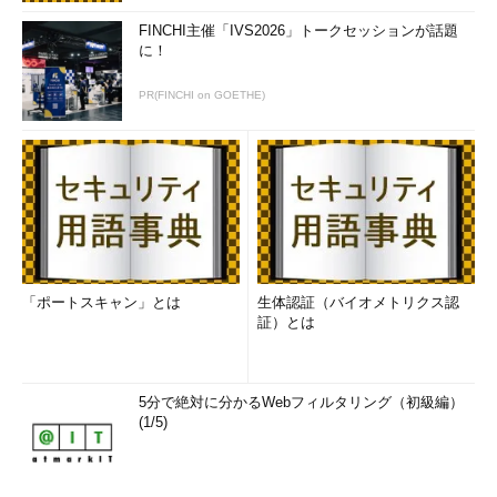
FINCHI主催「IVS2026」トークセッションが話題
に！
PR(FINCHI on GOETHE)
システムの起動／回復ダイアログ
ここでは、起動するOSの種類の選択や（BOOT.INI
ファイルの設定を変更する）、システム障害発生
時の処理方法などを設定することができる。コン
ピューターの管理ツールでは、リモートコンピュ
ーターのシャットダウンや再起動を行うことがで
「ポートスキャン」とは
生体認証（バイオメトリクス認
きる。
証）とは
（1）
システムをシャットダウンするにはこれを
クリックする。→
［Ｃ］
へ
5分で絶対に分かるWebフィルタリング（初級編）
［シャットダウン］ダイアログでは、ユーザーのログオフやシ
(1/5)
ャットダウン、再起動などを制御することができる。