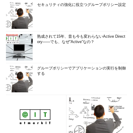
後にシステムの電源をオフにする。ハー
セキュリティの強化に役立つグループポリシー設定
ドウエア（およびBIOS）のサポートが
ない場合は、
（2）
のシャットダウンと
同じである。
（5）
以下の3つはアプリケーション
を強制終了させるかどうかを選択する。
アプリケーションが実行されている場合
熟成されて15年、昔も今も変わらないActive Direct
は、シャットダウンや再起動などを行わ
ory――でも、なぜ“Active”なの？
ない。ユーザーがログオンしていないか
ら、ログオンしていても、アプリケーシ
ョンが1つも動作していない場合にのみ
シャットダウン処理を行う。
（6）
アプリケーションがハングアッ
グループポリシーでアプリケーションの実行を制御
プしている場合（システムからの応答が
する
ない場合）、そのアプリケーションを強
制的に終了させる。
（7）
全てのユーザーアプリケーショ
ンを強制的に終了させる。
（8）
これをクリックすると、すぐに
シャットダウンや再起動などの処理が行
われる。
このダイアログにある［操作］と［アプリケーションの強制終