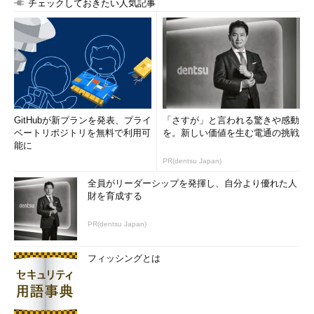
チェックしておきたい人気記事
リモートのコンピューターのプロパティ
シャットダウンを行うには、［詳細設定］タブに
ある［起動/回復］の［設定］ボタンをクリックす
GitHubが新プランを発表、プライ
「さすが」と言われる驚きや感動
る。
ベートリポジトリを無料で利用可
を。新しい価値を生む電通の挑戦
（1）
［詳細設定］タブを選択する。
能に
（2）
シャットダウンを行うためには、これを
PR(dentsu Japan)
クリックする。→
［Ｂ］
へ
全員がリーダーシップを発揮し、自分より優れた人
財を育成する
［起動/回復］ダイアログには、シャットダウン設定を起動す
PR(dentsu Japan)
るためのボタンが用意されている。
フィッシングとは
［Ｂ］