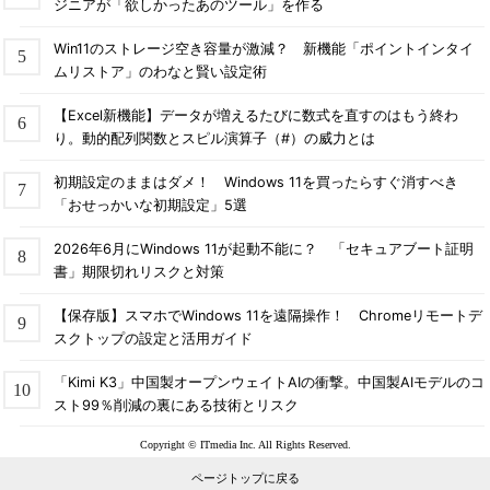
ジニアが「欲しかったあのツール」を作る
Windows 7／8／8.1で更新プログラムのインストールを
スキップしてシャットダウンさせる
（TIPS）
Win11のストレージ空き容量が激減？ 新機能「ポイントインタイ
Windows 7のシャットダウンメニューに［更新プログラ
ムリストア」のわなと賢い設定術
ムをインストールしてシャットダウンする］を追加する
（TIPS）
【Excel新機能】データが増えるたびに数式を直すのはもう終わ
り。動的配列関数とスピル演算子（#）の威力とは
ログオン画面で［シャットダウン］ボタンを有効／無効
にする
（TIPS）
初期設定のままはダメ！ Windows 11を買ったらすぐ消すべき
シャットダウン処理を省略した「緊急時シャットダウ
「おせっかいな初期設定」5選
ン」を実行する
（TIPS）
グループ・ポリシーを使って、コンピュータの終了時に
2026年6月にWindows 11が起動不能に？ 「セキュアブート証明
書」期限切れリスクと対策
コマンドを実行する
（TIPS）
コンピューターを設定時刻に自動でシャットダウンする
【保存版】スマホでWindows 11を遠隔操作！ Chromeリモートデ
（TIPS）
スクトップの設定と活用ガイド
実行中のアプリケーションを強制的に終了させてシステ
ムをシャットダウンする
（TIPS）
「Kimi K3」中国製オープンウェイトAIの衝撃。中国製AIモデルのコ
スト99％削減の裏にある技術とリスク
Windowsで［スタート］メニューの［シャットダウン］
ボタンの設定を変更する
（TIPS）
Copyright © ITmedia Inc. All Rights Reserved.
シャットダウン・イベントの追跡ツールを無効にする
ページトップに戻る
（TIPS）