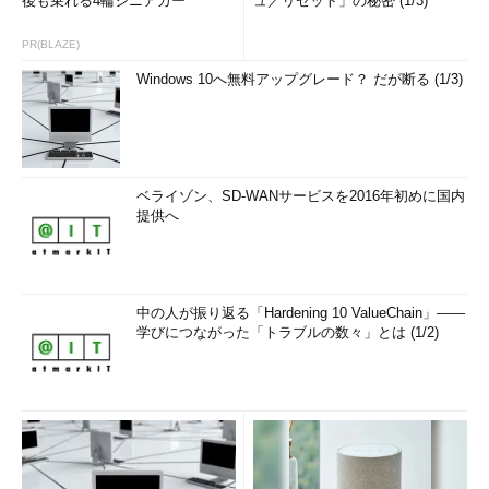
後も乗れる4輪シニアカー
ュ／リセット」の秘密 (1/3)
再起動します
-a システム シャットダウンを中止します
PR(BLAZE)
-m \\コンピューター名 シャットダウン/再起動/中止
Windows 10へ無料アップグレード？ だが断る (1/3)
するリモート コン
ピュータの名前です
-t xx シャットダウンのタイムアウトを xx
秒に設定
します
ベライゾン、SD-WANサービスを2016年初めに国内
-c "コメント" シャットダウンのコメントです
提供へ
(127 文字まで)
-f 実行中のアプリケーションを警告なし
に閉じます
中の人が振り返る「Hardening 10 ValueChain」――
-d [u][p]:xx:yy シャットダウンの理由コードです
学びにつながった「トラブルの数々」とは (1/2)
u = ユーザー コード
p = 計画されたシャットダウンのコード
xx = 重大な理由コード (255 以下の正の
整数)
yy = 重大ではない理由コード (65535
以下の正の