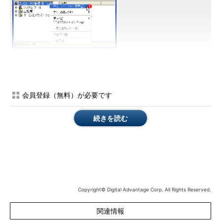
コンピューターの管理ツール
デスクトップ上の［マイコンピューター］アイコ
ンを右クリックし、ポップアップメニューから
［管理］を選択するとこのツールが起動する。も
しくは［スタート］メニューの［管理ツール］か
会員登録（無料）が必要です
ら［コンピューターの管理］を起動する。
（1）
デフォルトでは、ローカルコンピューター
を管理するようになっているので、シャットダウ
続きを読む
ン／再起動させたいリモートのコンピューターへ
接続する。
このツールを起動させると、デフォルトでは、ローカルコンピ
ューターを管理するようになっている。そこでシャットダウン／
再起動させたいリモートのコンピューターへ接続し直す。
Copyright© Digital Advantage Corp. All Rights Reserved.
関連情報