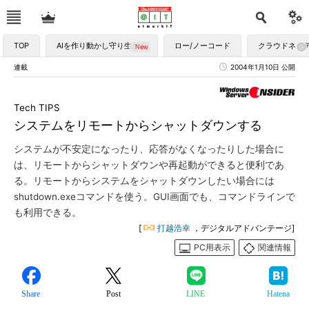
TOP
AIを作り動かし守り生かす
ロー/ノーコード
クラウドネイ
連載
2004年1月10日 公開
Tech TIPS
システムをリモートからシャットダウンする
システムが不安定になったり、応答がなくなったりした場合に
は、リモートからシャットダウンや再起動ができると便利であ
る。リモートからシステムをシャットダウンしたい場合には
shutdown.exeコマンドを使う。GUI画面でも、コマンドラインで
も利用できる。
[
打越浩幸
，デジタルアドバンテージ]
PC用表示
関連情報
Share
Post
LINE
Hatena