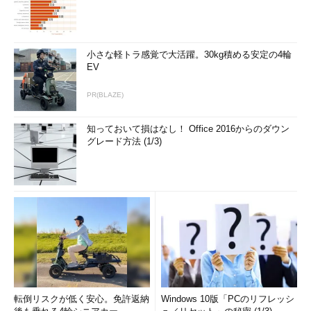
ンパラメーターが追加され、より細かくシャットダウンの理由な
どを記録できるようになっている（Windows Server 2003のヘル
プメッセージでは、シャットダウンの理由コードの一覧も表示さ
小さな軽トラ感覚で大活躍。30kg積める安定の4輪
れる）。
EV
C:\>
shutdown
PR(BLAZE)
使用法: shutdown [-i | -l | -s | -r | -a] [-f] [-m \\コンピュータ
ー名] [-t xx] [-c "コメント"] [-d up:xx:yy]
知っておいて損はなし！ Office 2016からのダウン
グレード方法 (1/3)
引数なし このメッセージを表示します (-? と
同じです)
-i GUI インターフェイスを表示します。こ
のオプ
ションは最初に指定する必要があります
-l ログオフ (-m オプションとは併用でき
ません)
-s コンピューターをシャットダウンしま
す
転倒リスクが低く安心。免許返納
Windows 10版「PCのリフレッシ
-r コンピューターをシャットダウンして