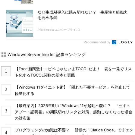
シャットダウン処理が開始されると、該
当するコンピューター上にはこのような
なぜ生成AI導入に踏み切れない？ 生産性と組織力
ダイアログが最前面に表示される。ユー
を高める鍵
ザーの側（シャットダウンされる側）で
シャットダウン処理を中断することはで
PR(ITmedia エンタープライズ)
きないので、ユーザーが戸惑わないよう
に、適切なメッセージを指定しておくの
Recommended by
が望ましい。
（1）
シャットダウンまでの時間。待
ち時間はshutdownを実行する側で指定
Windows Server Insider 記事ランキング
する。
（2）
シャットダウンに対するメッセ
【Excel新関数】コピペじゃないよTOCOLだよ！ 表を一発でリス
ージ。これもshutdownを実行する側で
ト化するTOCOL関数の基本と実践
指定する。
【Windows 11ダイエット術】「隠れた不要サービス」を停止して
軽量化する
もしシャットダウン処理を中止したい場合は、「-a」オプショ
ンを指定して、shutdownコマンドを再実行すればよい。これに
【最終案内】2026年6月にWindows 11が起動不能に？ 「セキュ
より、ダイアログの表示が消え、シャットダウン処理は中断され
アブート証明書」の期限切れリスクと対策、起動しなくなった場合
る。
の対応策
プログラミングの知識は不要？ 話題の「Claude Code」で非エン
■この記事と関連性の高い別の記事