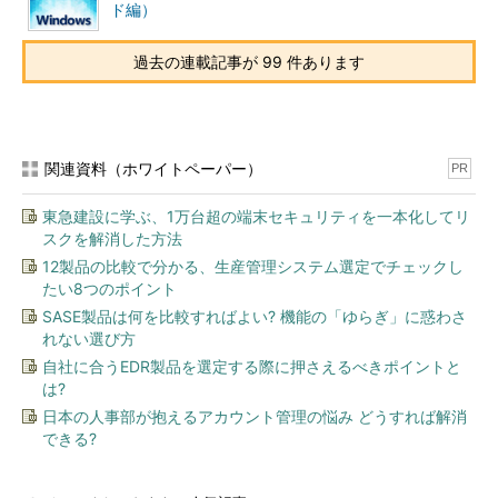
ド編）
コンピューターのプロパティを表示させる
過去の連載記事が 99 件あります
シャットダウンさせるためには、コンピューター
の［プロパティ］ダイアログを利用する。
（1）
管理しているコンピューターの名称がここ
に表示されている。これを右クリックしてポップ
アップメニューを表示させる。
関連資料（ホワイトペーパー）
PR
（2）
ポップアップメニューから［プロパテ
ィ］を表示させる。→
［Ａ］
へ
東急建設に学ぶ、1万台超の端末セキュリティを一本化してリ
スクを解消した方法
12製品の比較で分かる、生産管理システム選定でチェックし
シャットダウンを行うためのメニューは、［プロパティ］ウィ
たい8つのポイント
ンドウの［詳細設定］タブにある［起動/回復］メニューから起
SASE製品は何を比較すればよい? 機能の「ゆらぎ」に惑わさ
動する。
れない選び方
自社に合うEDR製品を選定する際に押さえるべきポイントと
［Ａ］
は?
日本の人事部が抱えるアカウント管理の悩み どうすれば解消
できる?