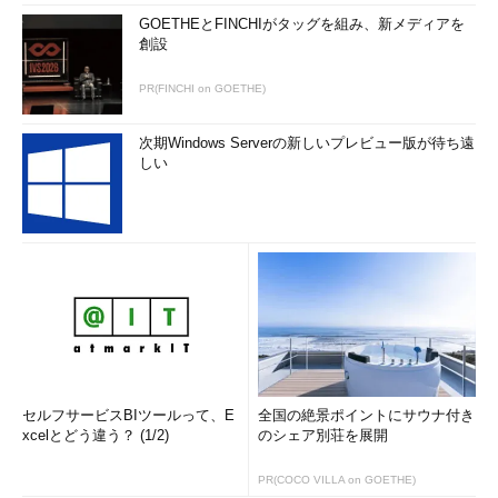
［Ｃ］
GOETHEとFINCHIがタッグを組み、新メディアを
創設
PR(FINCHI on GOETHE)
次期Windows Serverの新しいプレビュー版が待ち遠
しい
シャットダウンの制御
シャットダウンや再起動などの設定を行
い、［OK］をクリックするとすぐに実
行される。
（1）
デフォルト設定。ユーザーのロ
グオフだけを行う。
（2）
システムをシャットダウンさせ
る。画面には電源を切る準備ができたと
いう表示が出たままの状態になる。
（3）
システムを再起動させる。
セルフサービスBIツールって、E
全国の絶景ポイントにサウナ付き
（4）
システムがサポートしていれば
xcelとどう違う？ (1/2)
のシェア別荘を展開
（APMもしくはACPIなどにより、ハー
ドウエア的に電源をオフにすることが可
PR(COCO VILLA on GOETHE)
能なシステムならば）、シャットダウン