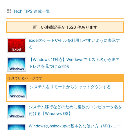
Tech TIPS 連載一覧
リモートコンピューターの指定
新しい連載記事が 1520 件あります
コンピューターの管理ツールでは、ローカルだけ
でなく、リモートのコンピューターも管理するこ
とができる。
Excelのシートやセルを利用しやすいように表示す
（1）
リモートコンピューターへ接続するにはこ
る
れを選択する。
（2）
シャットダウンさせたいリモートコンピ
ューターの名前を指定する。先頭に「\\」を指定す
【Windows 11対応】Windowsでホスト名からIPア
る必要はない。
ドレスを見つける方法
リモートのコンピューターへ接続したら、次はそのコンピュー
システムをリモートからシャットダウンする
ターの［プロパティ］を表示させる。
システム移行などのために複数のコンピュータ名を
付ける【Windows OS】
Windowsのnslookupの基本的な使い方（MXレコー