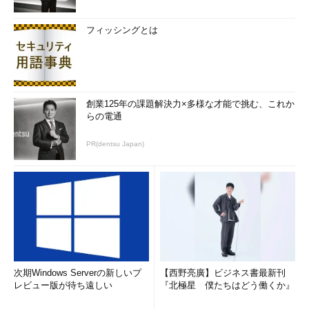
フィッシングとは
創業125年の課題解決力×多様な才能で挑む、これか
らの電通
PR(dentsu Japan)
次期Windows Serverの新しいプ
【西野亮廣】ビジネス書最新刊
レビュー版が待ち遠しい
『北極星 僕たちはどう働くか』