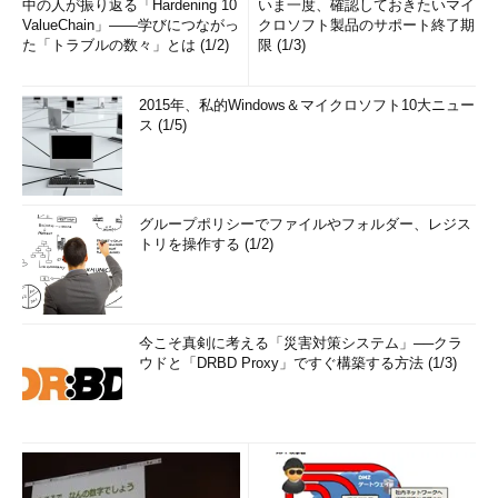
中の人が振り返る「Hardening 10
いま一度、確認しておきたいマイ
ValueChain」――学びにつながっ
クロソフト製品のサポート終了期
た「トラブルの数々」とは (1/2)
限 (1/3)
2015年、私的Windows＆マイクロソフト10大ニュー
ス (1/5)
グループポリシーでファイルやフォルダー、レジス
トリを操作する (1/2)
今こそ真剣に考える「災害対策システム」──クラ
ウドと「DRBD Proxy」ですぐ構築する方法 (1/3)