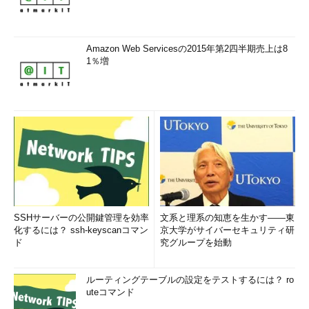
しかし、欠点もまだ多く残されている。
■設定できるのはレジストリのみ
Amazon Web Servicesの2015年第2四半期売上は8
システム・ポリシーはレジストリを設定するだけであり、それ
1％増
以外の例えばファイルのアクセス権のような設定を行うことはで
きなかった。ポリシー・ファイルの適用はDLLでいちおう拡張で
きるようにもなっており、ベンダが拡張することも可能だった。
だが、枠組みが貧弱であり、この拡張性はまったくといっていい
ほど利用されなかった。
■階層化が不十分
これは当時のNTドメインの性質とも関連することであるが、
グループに対するポリシー以外では、システム・ポリシーの適用
を階層化できない。
SSHサーバーの公開鍵管理を効率
文系と理系の知恵を生かす――東
化するには？ ssh-keyscanコマン
京大学がサイバーセキュリティ研
ド
究グループを始動
■階層化したときの結果が分かりづらい
複数のポリシーが同じユーザーに適用される場合、各ポリシー
を見ながら管理者が考えるか、実際にテスト・コンピュータやユ
ルーティングテーブルの設定をテストするには？ ro
ーザーなどを作成・ログオンしてみないと、複数のポリシーが最
uteコマンド
終的にどのような結果をもたらすのかは分からない。