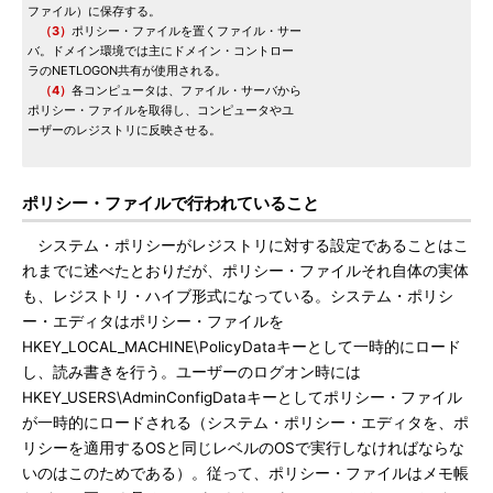
ファイル）に保存する。
（3）
ポリシー・ファイルを置くファイル・サー
バ。ドメイン環境では主にドメイン・コントロー
ラのNETLOGON共有が使用される。
（4）
各コンピュータは、ファイル・サーバから
ポリシー・ファイルを取得し、コンピュータやユ
ーザーのレジストリに反映させる。
ポリシー・ファイルで行われていること
システム・ポリシーがレジストリに対する設定であることはこ
れまでに述べたとおりだが、ポリシー・ファイルそれ自体の実体
も、レジストリ・ハイブ形式になっている。システム・ポリシ
ー・エディタはポリシー・ファイルを
HKEY_LOCAL_MACHINE\PolicyDataキーとして一時的にロード
し、読み書きを行う。ユーザーのログオン時には
HKEY_USERS\AdminConfigDataキーとしてポリシー・ファイル
が一時的にロードされる（システム・ポリシー・エディタを、ポ
リシーを適用するOSと同じレベルのOSで実行しなければならな
いのはこのためである）。従って、ポリシー・ファイルはメモ帳