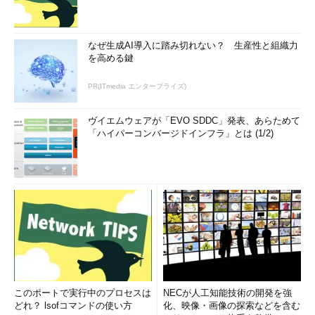
■デフォルトの設定に戻すのが困難
システム・ポリシー・エディタでポリシーのチェック・ボック
なぜ生成AI導入に踏み切れない？ 生産性と組織力
を高める鍵
スをグレーにすればデフォルトの設定に戻るかのようにも思える
が、実際は「今後は何もしない」だけである。以前設定したポリ
PR(ITmedia エンタープライズ)
シーをデフォルトに戻してくれるわけではない。従って多くの場
合、デフォルトに戻すには、有効だったポリシーは無効に、無効
ヴイエムウェアが「EVO SDDC」発表、あらためて
だったポリシーは有効にする必要がある。そのため、同じポリシ
「ハイパーコンバージドインフラ」とは (1/2)
ーの変更を繰り返すと、現状の把握が難しくなる。
■ポリシーの対象からの除外が困難
上記とも関連するが、いったんポリシーの適用をすると、その
ポリシーの対象から外すのは難しい――例えば、あるグループに
対してポリシーを適用していて、そのグループに所属するあるユ
ーザーがグループから外れたとする。しかしポリシーの「巻き戻
し（ロールバック）」のような処理は行われず、グループに対す
るポリシーによってすでに設定されたレジストリは、何らかの手
段で変更しない限り、残り続ける（このような効果はtattoo
このポートで実行中のプロセスは
NECが人工知能技術の開発を強
effectとも呼ばれる）。
どれ？ lsofコマンドの使い方
化、映像・画像の探索などを含む