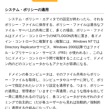
システム・ポリシーの適用
システム・ポリシー・エディタでの設定が終わったら、それを
ポリシー・ファイルに保存する。ポリシー・ファイルは適当なフ
ァイル・サーバ上の共有に置く。多くの場合、ポリシー・ファイ
ルはドメイン・コントローラのNETLOGON共有に置き、各ドメ
イン・コントローラに複製する（複製には、Windows NTでは
Directory Replicatorサービス、Windows 2000以降ではファイ
ル・レプリケーション・サービス（FRS）が使われる）。このよ
うにドメイン・コントローラ間で複製することによって、ドメイ
ン内のどのコンピュータからもアクセスが容易になる。
ドメインの各コンピュータは、そのファイル共有からポリシ
ー・ファイルを取得し、コンピュータやユーザーに対して、ポリ
シーで指定されたレジストリ設定を適用する。つまり、ポリシー
の適用は、管理者が「いますぐ一斉適用」のような指令を出して
一斉に適用されるのではなく、各コンピュータがそれぞれのタイ
ミングで自主的に（だが各ユーザーから見れば自動的／強制的
に）適用する仕組みになっている。