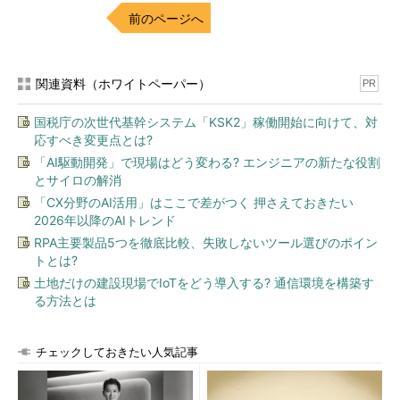
前のページへ
で指定）やコンピュータ（上記画面の
（2）
以下）の下に、実際
のレジストリと同じツリー構造がある。キーには、ポリシーの適
用時に実際にレジストリに設定される値が書き込まれている（上
記画面の
（8）
、
（10）
）。値を削除する場合は「**del.[値]」と
関連資料（ホワイトペーパー）
PR
書かれている（上記画面の
（10）
の部分）。ポリシー・ファイル
国税庁の次世代基幹システム「KSK2」稼働開始に向けて、対
をファイル・サーバから読み取った各コンピュータはこれに従っ
応すべき変更点とは?
て、コンピュータ自身もしくはログオン中のユーザーがポリシー
「AI駆動開発」で現場はどう変わる? エンジニアの新たな役割
の対象となるコンピュータやユーザーかどうかを判別し、対象と
とサイロの解消
なっている場合は、ポリシー・ファイルと同じツリーに対応する
「CX分野のAI活用」はここで差がつく 押さえておきたい
HKEY_LOCAL_MACHINE／HKEY_CURRENT_USERのキーに値を
2026年以降のAIトレンド
設定／削除する。基本的にはこれだけの仕組みで動作している。
RPA主要製品5つを徹底比較、失敗しないツール選びのポイン
トとは?
システム・ポリシーの利点と欠点
土地だけの建設現場でIoTをどう導入する? 通信環境を構築す
こうして見ると、システム・ポリシーと同様の処理（レジスト
る方法とは
リの設定や削除など）は、スクリプトなどによるカスタム・ソリ
ューションでも十分可能であることが分かるだろう。しかし、シ
チェックしておきたい人気記事
ステム・ポリシーには大きな利点がある。例えばWindows NTの
場合で考えてみると、次のような利点がある。