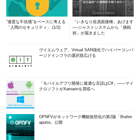
でシステムを管理するには限界がある。そこで新たにActive
Directoryとともに導入されたのが、「グループ・ポリシー」と
いうメカニズムである。次回は、このグループ・ポリシーについ
“適度な不信感”をベースに考える
「いきなり役員面接権」あげます
て見ていく。
「人間のセキュリティ」 (1/2)
──ジャストシステムから「挑戦
状」が届きました
次の回へ »
ヴイエムウェア、Virtual SAN強化でハイパーコンバ
「
グループ・ポリシーのしくみ
」
ージドインフラの選択肢広げる
「モバイルアプリ開発に最適な言語はC#」――マイ
クロソフトがXamarinを買収へ
OPNFVがネットワーク機能仮想化の第2版「Brahm
aputra」公開