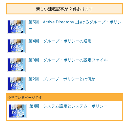
用されるポリシーがある。
（6）
user1というユーザーにだけ適用されるポ
新しい連載記事が 2 件あります
リシー。このキー以下は、user1のHKEY_CURREN
T_USER以下のレジストリ・ツリーに対応してい
第5回 Active Directoryにおけるグループ・ポリシ
る。
ー
（7）
user1ユーザーのHKEY_CURRENT_USER
\Control Panel\Desktopに対応するキー。
（8）
［デスクトップ］－［壁紙］の指定を有効
第4回 グループ・ポリシーの適用
にしたポリシー。
（9）
user1ユーザーのHKEY_CURRENT_USER
にある、Software\Microsoft\Windows\CurrentVe
第3回 グループ・ポリシーの設定ファイル
rsion\Policies\Systemに対応するキー。
（10）
［コントロール パネル］－［画面］－
［コントロール パネルの [画面] を制限する］の
［[背景] ページを隠す］を有効にしたポリシー。
第2回 グループ・ポリシーとは何か
同じポリシーの、［背景］タブを隠すためのレジ
ストリ値（NoDispBackgroundPage）以外は、削
除する指定がなされている。（**del.）
第1回 システム設定とシステム・ポリシー
ポリシー・ファイルの実体は比較的素朴な作りになっているこ
とが分かる。
設定対象のユーザー（user1というユーザー。上記画面の
（6）