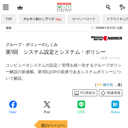
TOP
AIを作り動かし守り生かす
ロー/ノーコード
クラウドネイ
連載
2006年1月31日 公開
グループ・ポリシーのしくみ
第1回 システム設定とシステム・ポリシー
（4/4 ページ）
コンピュータシステムの設定／管理を統一化するグループポリシ
ー解説の新連載。第1回はGPの前身であるシステムポリシーにつ
いて解説。
[
畑中哲
，著]
PC用表示
関連情報
Share
Post
LINE
Hatena
前のページへ