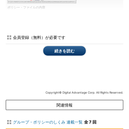
ポリシー・ファイルの内容
ポリシー・ファイルはレジストリ・ハイブ形式で
あり、レジストリ・エディタにロードすれば内容
を確認できる。内容は比較的素朴であり、設定対
象のユーザーやコンピュータ名の下に、実際のレ
ジストリと同じツリー構造がある。ポリシーで設
会員登録（無料）が必要です
定するレジストリ・キーと同じキーに、設定また
は削除するレジストリ値が記されている。レジス
トリ・キーとそこに設定する値は、ポリシー・テ
続きを読む
ンプレートによる定義と一致している。
（1）
確認のために一時的にポリシー・ファイル
をロードしたキー。
（2）
コンピュータに適用されるポリシー。ここ
では、コンピュータにデフォルトで適用されるポ
リシーだけがあることが分かる（.defaultキー）。
（3）
複数のグループに対するポリシーが適用さ
れるときに、どのグループに対するポリシーを優
Copyright© Digital Advantage Corp. All Rights Reserved.
先して適用するかを指定している部分。
（4）
グループに適用されるポリシー。ここでは
関連情報
TestGroup1というグループに対するポリシーだけ
があることが分かる。
（5）
ユーザーに適用されるポリシー。ここで
は、ユーザーにデフォルトで適用されるポリシー
グループ・ポリシーのしくみ 連載一覧
全 7 回
（.defaultキー）とuser1というユーザーにだけ適