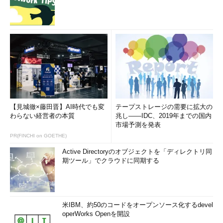
ー以下に設定される。HKEY_CURRENT_USER 以下のほか
のキーとは異なり、このキーはユーザー本人が変更するこ
とができないようにアクセス権が設定される。
■セキュリティ
コンピュータ全体に対する設定は、ログオンする各ユーザ
ーに対する設定とは独立して行える。
各コンピュータがポリシー・ファイルをダウンロードして
【見城徹×藤田晋】AI時代でも変
テープストレージの需要に拡大の
適用するので、管理者からの接続を待つ必要はない。
わらない経営者の本質
兆し――IDC、2019年までの国内
市場予測を発表
■メンテナンス性
PR(FINCHI on GOETHE)
Active Directoryのオブジェクトを「ディレクトリ同
GUIで有効／無効／未構成を切り替えることができる。
期ツール」でクラウドに同期する
ポリシー・テンプレート（.admファイル）を自作すること
で、任意のレジストリに対するポリシーを管理者が作成す
ることができる。
米IBM、約50のコードをオープンソース化するdevel
システム・ポリシーの欠点
operWorks Openを開設