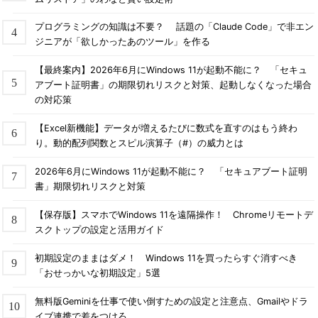
プログラミングの知識は不要？ 話題の「Claude Code」で非エン
ジニアが「欲しかったあのツール」を作る
【最終案内】2026年6月にWindows 11が起動不能に？ 「セキュ
アブート証明書」の期限切れリスクと対策、起動しなくなった場合
の対応策
【Excel新機能】データが増えるたびに数式を直すのはもう終わ
り。動的配列関数とスピル演算子（#）の威力とは
2026年6月にWindows 11が起動不能に？ 「セキュアブート証明
書」期限切れリスクと対策
【保存版】スマホでWindows 11を遠隔操作！ Chromeリモートデ
スクトップの設定と活用ガイド
初期設定のままはダメ！ Windows 11を買ったらすぐ消すべき
「おせっかいな初期設定」5選
無料版Geminiを仕事で使い倒すための設定と注意点、Gmailやドラ
イブ連携で差をつけろ