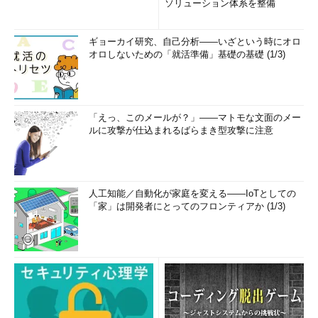
ソリューション体系を整備
■ユーザーによる設定変更を禁止できない
各ユーザーは通常HKEY_CURRENT_USER以下のキーに書き込
ギョーカイ研究、自己分析――いざという時にオロ
み権を持っているため、特別なアクセス権の設定されている
オロしないための「就活準備」基礎の基礎 (1/3)
Policiesキー以外のキーにポリシーを設定する場合、各ユーザー
がログオン後に自分で変更できてしまう。
■テンプレートが不十分
「えっ、このメールが？」――マトモな文面のメー
標準のポリシー・テンプレートが充実しているとはいえない。
ルに攻撃が仕込まれるばらまき型攻撃に注意
ポリシーの多くはシェルやデスクトップ中心の設定にとどまり、
サーバ機能などの多くのコンポーネントがシステム・ポリシーに
対応していなかった。ポリシー・テンプレートの自作が比較的容
人工知能／自動化が家庭を変える――IoTとしての
易であるとはいえ、テンプレートの不足は利便性を損なう。
「家」は開発者にとってのフロンティアか (1/3)
■ツールの不足
上記の欠点をカバーするようなツール類が不足している。利用
できるものはシステム・ポリシー・エディタぐらいしかなかっ
た。
以上のような問題／欠点があるため、システム・ポリシーだけ