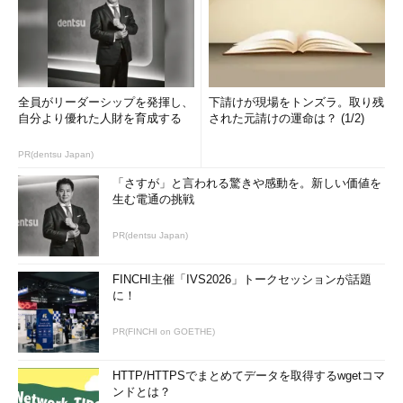
システム・ポリシーの利点
システム・ポリシーの利点としては次のようなものが挙げられ
る。
全員がリーダーシップを発揮し、
下請けが現場をトンズラ。取り残
■コスト
自分より優れた人財を育成する
された元請けの運命は？ (1/2)
OS の標準機能であり、動作に必要な環境は最初からほぼ
PR(dentsu Japan)
そろっている。
「さすが」と言われる驚きや感動を。新しい価値を
現在のユーザーがポリシーの適用対象になっているかどう
生む電通の挑戦
かなどの動作ロジックはシステムが面倒を見てくれるの
PR(dentsu Japan)
で、作成・動作テストは比較的簡単に済む。
■強制力
FINCHI主催「IVS2026」トークセッションが話題
に！
各コンピュータや各ユーザーが持っている現在の設定がポ
PR(FINCHI on GOETHE)
リシーに反するような場合は、ポリシーで上書きされる。
ユーザーに対するポリシーの多くは
HTTP/HTTPSでまとめてデータを取得するwgetコマ
HKEY_CURRENT_USERの
ンドとは？
Software\Microsoft\Windows\CurrentVersion\Policies キ