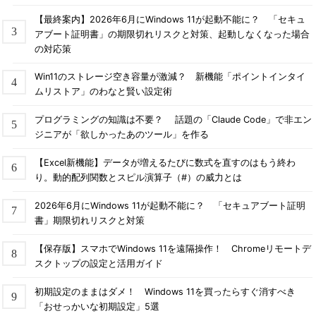
【最終案内】2026年6月にWindows 11が起動不能に？ 「セキュ
アブート証明書」の期限切れリスクと対策、起動しなくなった場合
の対応策
Win11のストレージ空き容量が激減？ 新機能「ポイントインタイ
ムリストア」のわなと賢い設定術
プログラミングの知識は不要？ 話題の「Claude Code」で非エン
ジニアが「欲しかったあのツール」を作る
【Excel新機能】データが増えるたびに数式を直すのはもう終わ
り。動的配列関数とスピル演算子（#）の威力とは
2026年6月にWindows 11が起動不能に？ 「セキュアブート証明
書」期限切れリスクと対策
【保存版】スマホでWindows 11を遠隔操作！ Chromeリモートデ
スクトップの設定と活用ガイド
初期設定のままはダメ！ Windows 11を買ったらすぐ消すべき
「おせっかいな初期設定」5選