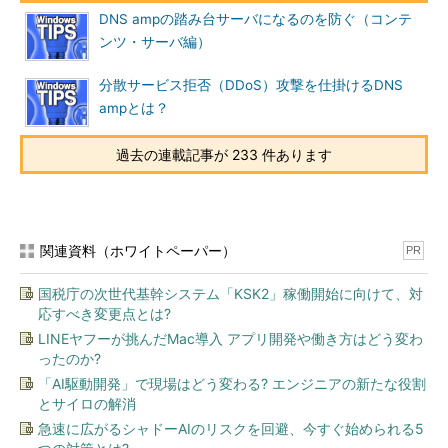
DNS ampの踏み台サーバになるのを防ぐ（コンテ
ンツ・サーバ編）
分散サービス拒否（DDoS）攻撃を仕掛けるDNS
ampとは？
過去の連載記事が 233 件あります
関連資料（ホワイトペーパー）
PR
国税庁の次世代基幹システム「KSK2」稼働開始に向けて、対
応すべき変更点とは?
LINEヤフーが挑んだMac導入 アプリ開発や働き方はどう変わ
ったのか?
「AI駆動開発」で現場はどう変わる? エンジニアの新たな役割
とサイロの解消
急速に広がるシャドーAIのリスクを回避、今すぐ始められる5