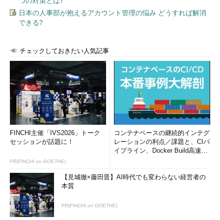
つの対策とは?
日本の人事部が抱えるアカウント管理の悩み どうすれば解消
できる?
チェックしておきたい人気記事
FINCHI主催「IVS2026」トーク
コンテナベースの継続的インテグ
セッションが話題に！
レーションの利点／課題と、CIパ
イプライン、Docker Build高速化
のコツ (1/2...
PR(FINCHI on GOETHE)
【見城徹×藤田晋】AI時代でも変わらない経営者の
本質
PR(FINCHI on GOETHE)