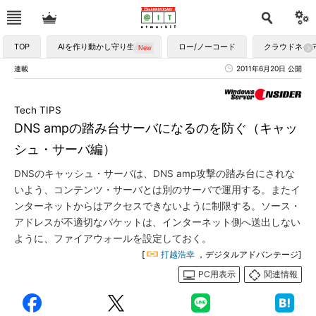
TOP
AIを作り動かし守り生かす
ロー/ノーコード
クラウドネイ
連載
2011年6月20日 公開
Tech TIPS
DNS ampの踏み台サーバになるのを防ぐ（キャッ
シュ・サーバ編）
DNSのキャッシュ・サーバは、DNS amp攻撃の踏み台にされな
いよう、コンテンツ・サーバとは別のサーバで運用する。またイ
ンターネットからはアクセスできないように制限する。ソース・
アドレスが不適切なパケットは、インターネット側へ送出しない
ように、ファイアウォールを設定しておく。
[
打越浩幸
，デジタルアドバンテージ]
PC用表示
関連情報