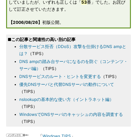
していましたが、いずれも正しくは「
53
番」でした。お詫び
して訂正させていただきます。
【2006/08/26】
初版公開。
■この記事と関連性の高い別の記事
分散サービス拒否（DDoS）攻撃を仕掛けるDNS ampと
は？
（TIPS）
DNS ampの踏み台サーバになるのを防ぐ（コンテンツ・
サーバ編）
（TIPS）
DNSサービスのルート・ヒントを変更する
（TIPS）
優先DNSサーバと代替DNSサーバの動作について
（TIPS）
nslookupの基本的な使い方（イントラネット編）
（TIPS）
WindowsでDNSサーバのキャッシュの内容を調査する
（TIPS）
「
Windows TIPS
」