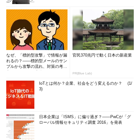
なぜ、「標的型攻撃」で情報が漏
官民370兆円で動く日本の新産業
れるの？――標的型メールのサン
プルから攻撃の流れ、対策の考え
方まで、もう一度分かりやすく
PR(Blue Lab)
解...
IoTとは何か？企業、社会をどう変えるのか？ (1/
3)
日本企業は「ISMS」に偏り過ぎ？――PwCが「グ
ローバル情報セキュリティ調査 2016」を発表