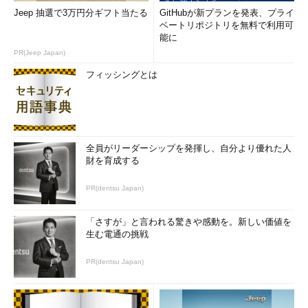
Jeep 抽選で3万円分ギフト当たる
GitHubが新プランを発表、プライ
ベートリポジトリを無料で利用可
能に
PR(Jeep Japan)
フィッシングとは
全員がリーダーシップを発揮し、自分より優れた人
財を育成する
PR(dentsu Japan)
「さすが」と言われる驚きや感動を。新しい価値を
生む電通の挑戦
PR(dentsu Japan)