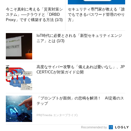
今こそ真剣に考える「災害対策シ
セキュリティ専門家が教える「誰
ステム」──クラウドと「DRBD
でもできるパスワード管理のやり
Proxy」ですぐ構築する方法 (1/3)
方」
IoT時代に必要とされる「新型セキュリティエンジ
ニア」とは (1/3)
高度なサイバー攻撃も「備えあれば憂いなし」、JP
CERT/CCが対策ガイド公開
「プロンプトが面倒」の悲鳴を解消！ AI定着のス
テップ
PR(ITmedia エンタープライズ)
Recommended by