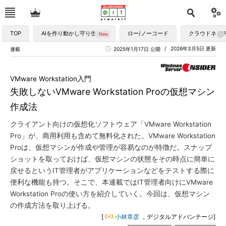
TOP
AIを作り動かし守り生かす
ロー/ノーコード
クラウドネイ
2026年3月5日 更新
連載
2025年1月17日 公開
VMware Workstation入門
失敗しないVMware Workstation Proの仮想マシン
作成法
クライアント向けの仮想化ソフトウェア「VMware Workstation
Pro」が、商用利用も含めて無料化された。VMware Workstation
Proは、仮想マシンが作成や管理が容易なのが特徴だ。スナップ
ショットを取っておけば、仮想マシンの状態をその時点に簡単に
戻せるというIT管理者がアプリケーションなどをテストする際に
便利な機能も持つ。そこで、本連載ではIT管理者向けにVMware
Workstation Proの使い方を紹介していく。今回は、仮想マシン
の作成方法を取り上げる。
[
小林章彦
，デジタルアドバンテージ]