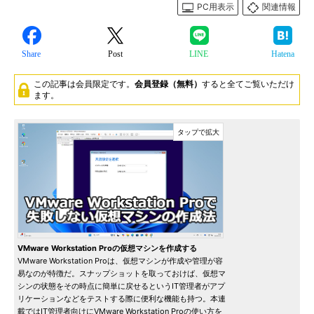
PC用表示
関連情報
Share
Post
LINE
Hatena
この記事は会員限定です。
会員登録（無料）
すると全てご覧いただけ
ます。
VMware Workstation Proの仮想マシンを作成する
VMware Workstation Proは、仮想マシンが作成や管理が容
易なのが特徴だ。スナップショットを取っておけば、仮想マ
シンの状態をその時点に簡単に戻せるというIT管理者がアプ
リケーションなどをテストする際に便利な機能も持つ。本連
載ではIT管理者向けにVMware Workstation Proの使い方を