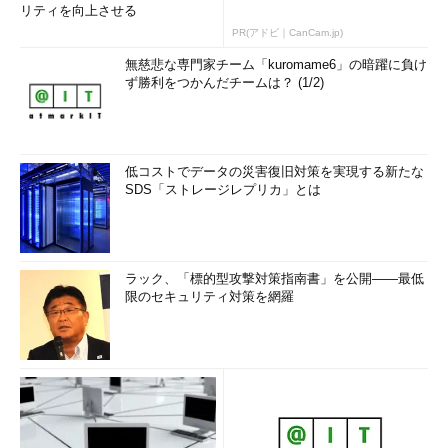
リティを向上させる
PR(アドビ｜CanCam.jp)
無慈悲な専門家チーム「kuromame6」の暗躍に負け
ず勝利をつかんだチームは？ (1/2)
低コストでデータの災害復旧対策を実現する新たな
SDS「ストレージレプリカ」とは
ラック、「標的型攻撃対策指南書」を公開――最低
限のセキュリティ対策を網羅