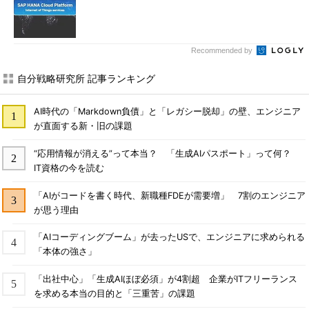
Recommended by
自分戦略研究所 記事ランキング
AI時代の「Markdown負債」と「レガシー脱却」の壁、エンジニア
が直面する新・旧の課題
“応用情報が消える”って本当？ 「生成AIパスポート」って何？
IT資格の今を読む
「AIがコードを書く時代、新職種FDEが需要増」 7割のエンジニア
が思う理由
「AIコーディングブーム」が去ったUSで、エンジニアに求められる
「本体の強さ」
「出社中心」「生成AIほぼ必須」が4割超 企業がITフリーランス
を求める本当の目的と「三重苦」の課題