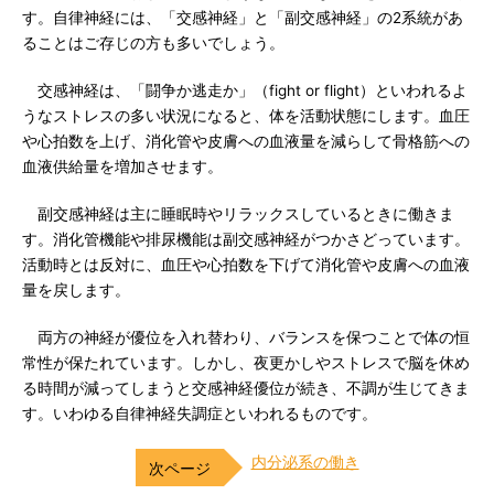
す。自律神経には、「交感神経」と「副交感神経」の2系統があ
ることはご存じの方も多いでしょう。
交感神経は、「闘争か逃走か」（fight or flight）といわれるよ
うなストレスの多い状況になると、体を活動状態にします。血圧
や心拍数を上げ、消化管や皮膚への血液量を減らして骨格筋への
血液供給量を増加させます。
副交感神経は主に睡眠時やリラックスしているときに働きま
す。消化管機能や排尿機能は副交感神経がつかさどっています。
活動時とは反対に、血圧や心拍数を下げて消化管や皮膚への血液
量を戻します。
両方の神経が優位を入れ替わり、バランスを保つことで体の恒
常性が保たれています。しかし、夜更かしやストレスで脳を休め
る時間が減ってしまうと交感神経優位が続き、不調が生じてきま
す。いわゆる自律神経失調症といわれるものです。
内分泌系の働き