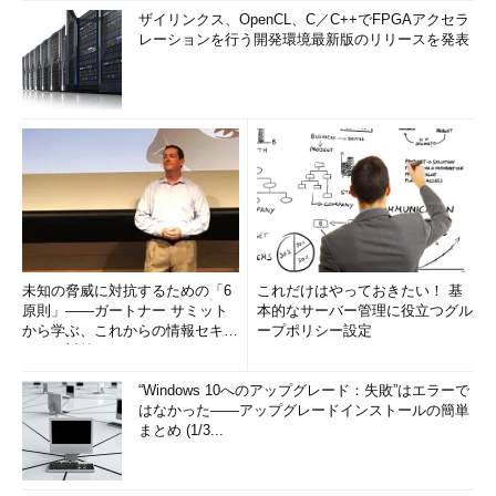
ザイリンクス、OpenCL、C／C++でFPGAアクセラ
レーションを行う開発環境最新版のリリースを発表
未知の脅威に対抗するための「6
これだけはやっておきたい！ 基
原則」――ガートナー サミット
本的なサーバー管理に役立つグル
から学ぶ、これからの情報セキュ
ープポリシー設定
リティ対策
“Windows 10へのアップグレード：失敗”はエラーで
はなかった――アップグレードインストールの簡単
まとめ (1/3...