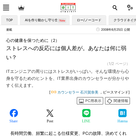
TOP
AIを作り動かし守り生かす
ロー/ノーコード
クラウドネイ
連載
2008年6月25日 公開
心の健康を保つために（2）
ストレスへの反応には個人差が。あなたは何に弱
い？
（1/2 ページ）
ITエンジニアの周りにはストレスがいっぱい。そんな環境から心
身を守るためのヒントを、IT業界出身のカウンセラーが分かりや
すく伝えます。
[
カウンセラー 石川賀奈美
，ピースマインド]
PC用表示
関連情報
Share
Post
LINE
Hatena
長時間労働、頻繁に起こる仕様変更、PCの故障、決めてくれ