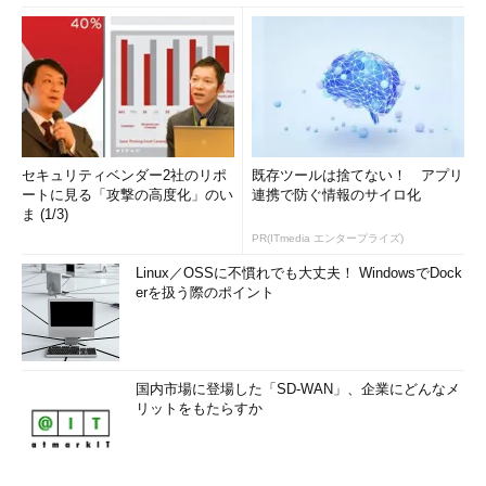
セキュリティベンダー2社のリポ
既存ツールは捨てない！ アプリ
ートに見る「攻撃の高度化」のい
連携で防ぐ情報のサイロ化
ま (1/3)
PR(ITmedia エンタープライズ)
Linux／OSSに不慣れでも大丈夫！ WindowsでDock
erを扱う際のポイント
国内市場に登場した「SD-WAN」、企業にどんなメ
リットをもたらすか