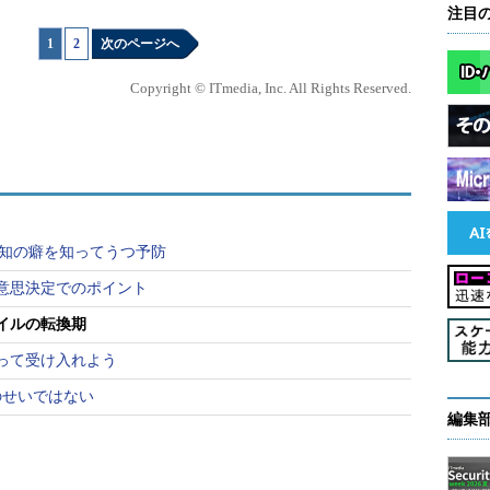
注目
1
|
2
次のページへ
Copyright © ITmedia, Inc. All Rights Reserved.
認知の癖を知ってうつ予防
意思決定でのポイント
イルの転換期
って受け入れよう
のせいではない
編集