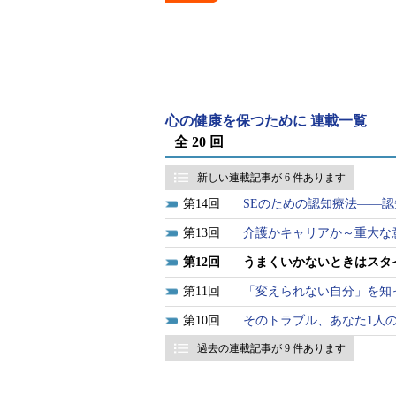
心の健康を保つために 連載一覧
全 20 回
新しい連載記事が 6 件あります
14
SEのための認知療法――
13
介護かキャリアか～重大な
12
うまくいかないときはスタ
11
「変えられない自分」を知
10
そのトラブル、あなた1人
過去の連載記事が 9 件あります