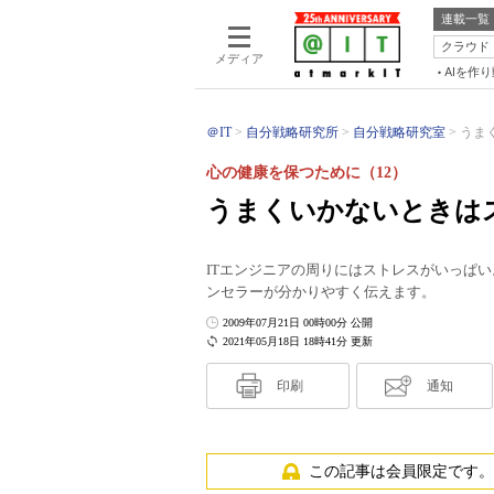
連載一覧
クラウド
メディア
AIを作
＠IT
自分戦略研究所
自分戦略研究室
うま
心の健康を保つために（12）
うまくいかないときは
ITエンジニアの周りにはストレスがいっぱ
ンセラーが分かりやすく伝えます。
2009年07月21日 00時00分 公開
2021年05月18日 18時41分 更新
印刷
通知
この記事は会員限定です。