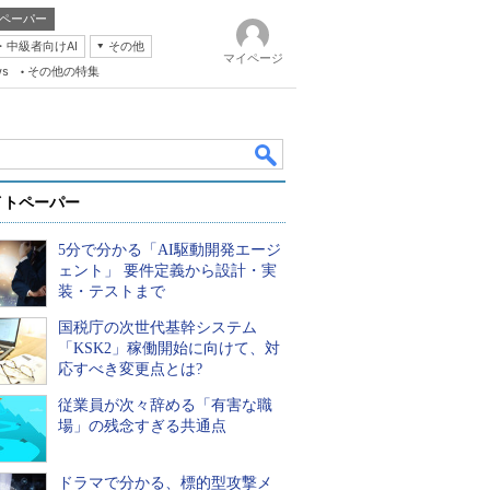
ペーパー
・中級者向けAI
その他
マイページ
ws
その他の特集
イトペーパー
5分で分かる「AI駆動開発エージ
ェント」 要件定義から設計・実
装・テストまで
国税庁の次世代基幹システム
k
「KSK2」稼働開始に向けて、対
応すべき変更点とは?
従業員が次々辞める「有害な職
場」の残念すぎる共通点
ドラマで分かる、標的型攻撃メ