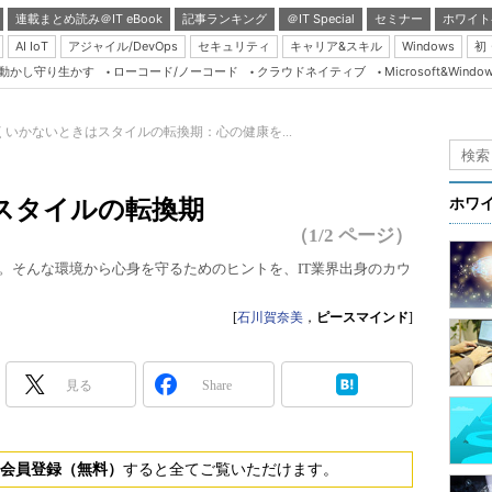
連載まとめ読み＠IT eBook
記事ランキング
＠IT Special
セミナー
ホワイト
AI IoT
アジャイル/DevOps
セキュリティ
キャリア&スキル
Windows
初
り動かし守り生かす
ローコード/ノーコード
クラウドネイティブ
Microsoft&Windo
Server & Storage
HTML5 + UX
くいかないときはスタイルの転換期：心の健康を...
Smart & Social
Coding Edge
スタイルの転換期
ホワ
Java Agile
（1/2 ページ）
Database Expert
い。そんな環境から心身を守るためのヒントを、IT業界出身のカウ
Linux ＆ OSS
[
石川賀奈美
，
ピースマインド
]
Master of IP Networ
Security & Trust
見る
Share
Test & Tools
Insider.NET
会員登録（無料）
すると全てご覧いただけます。
ブログ