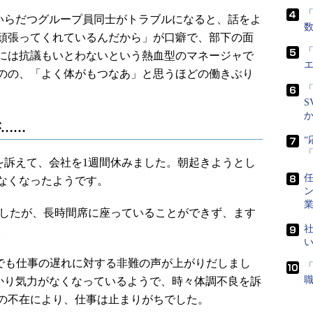
「
らだつグループ員同士がトラブルになると、話をよ
頑張ってくれているんだから」が口癖で、部下の面
「
には抗議もいとわないという熱血型のマネージャで
のの、「よく体がもつなあ」と思うほどの働きぶり
「
S
が……
訴えて、会社を1週間休みました。朝起きようとし
任
なくなったようです。
したが、長時間席に座っていることができず、ます
社
。
でも仕事の遅れに対する非難の声が上がりだしまし
かり気力がなくなっているようで、時々体調不良を訴
の不在により、仕事は止まりがちでした。