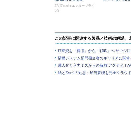
公開
PR(ITmedia エンタープライ
ズ)