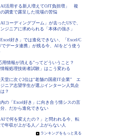
AI活用する新人増えてOJT負担増」 複
数の調査で露呈した現場の苦悩
AIコーディングブーム」が去ったUSで、
エンジニアに求められる「本体の強さ」
Excel好き」では進化できない、「Excel/C
Vでデータ連携」が残る今、AIをどう使う
か
“応用情報が消える”ってどういうこと？
「情報処理技術者試験」はこう変わる
天堂に次ぐ2位は“老舗の国産IT企業” エ
ンジニア志望学生が選ぶインターン人気企
業は？
内の「Excel好き」に向き合う情シスの言
い分、だから進化できない
「AIで何を変えたの？」と問われる今、転
職で年収が上がる人／上がらない人
»
ランキングをもっと見る