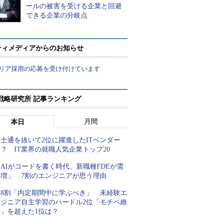
ールの被害を受ける企業と回避
できる企業の分岐点
ティメディアからのお知らせ
リア採用の応募を受け付けています
戦略研究所 記事ランキング
月間
本日
士通を抜いて2位に躍進したITベンダー
？ IT業界の就職人気企業トップ20
AIがコードを書く時代、新職種FDEが需
要増」 7割のエンジニアが思う理由
約8割「内定期間中に学ぶべき」 未経験エ
ンジニア自主学習のハードル2位「モチベ維
持」を超えた1位は？