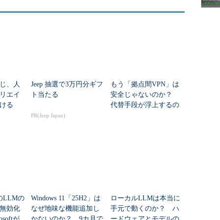
じ、人
Jeep 抽選で3万円分ギフ
もう「拠点間VPN」は
リエイ
ト当たる
安全じゃないのか？
ける
代替手段が浮上するの
はなぜか
PR(Jeep Japan)
のLLMの
Windows 11「25H2」は
ローカルLLMは本当に
無効化
なぜ地味な機能追加し
手元で動くのか？ ハ
softが
かないのか？ 9カ月で
ードウェアとモデルの