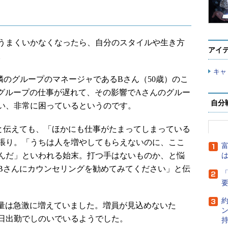
うまくいかなくなったら、自分のスタイルや生き方
アイ
。
キャ
隣のグループのマネージャであるBさん（50歳）のこ
のグループの仕事が遅れて、その影響でAさんのグルー
自分
い、非常に困っているというのです。
伝えても、「ほかにも仕事がたまってしまっている
張り。「うちは人を増やしてもらえないのに、ここ
富
んだ」といわれる始末。打つ手はないものか、と悩
は
「Bさんにカウンセリングを勧めてみてください」と伝
「
量は急激に増えていました。増員が見込めないた
日出勤でしのいでいるようでした。