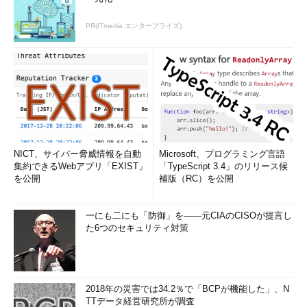
PR(ITmedia エンタープライズ)
NICT、サイバー脅威情報を自動
Microsoft、プログラミング言語
集約できるWebアプリ「EXIST」
「TypeScript 3.4」のリリース候
を公開
補版（RC）を公開
一にも二にも「防御」を――元CIAのCISOが提言し
た6つのセキュリティ対策
2018年の災害では34.2％で「BCPが機能した」、N
TTデータ経営研究所が調査