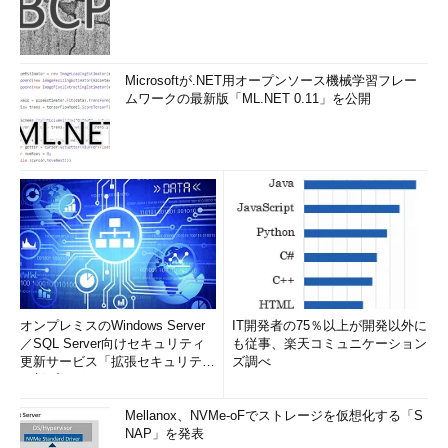
Microsoftが.NET用オープンソース機械学習フレー
ムワークの最新版「ML.NET 0.11」を公開
オンプレミスのWindows Server
IT開発者の75％以上が開発以外に
／SQL Server向けセキュリティ
も従事、楽天コミュニケーション
更新サービス「拡張セキュリティ
ズ調べ
更新プログ...
Mellanox、NVMe-oFでストレージを仮想化する「S
NAP」を発表