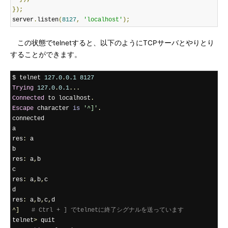
});
server
.
listen
(
8127
,
'localhost'
);
この状態でtelnetすると、以下のようにTCPサーバとやりとり
することができます。
$ telnet 
127.0
.
0.1
8127
Trying
127.0
.
0.1
...
Connected
 to localhost
.
Escape
 character 
is
'^]'
.
connected

a

res
:
 a

b

res
:
 a
,
b

c

res
:
 a
,
b
,
c

d

res
:
 a
,
b
,
c
,
^]　　
# Ctrl + ] でtelnetに終了シグナルを送っています
telnet
>