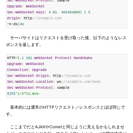
Sec
-
WebSocket
-
Protocol
:
Upgrade
:
WebSocket
Sec
-
WebSocket
-
Key1
:
4
@
1
46546xW
%
0l
1
5
Origin
:
 http
:
//example.com
^
n
:
ds
[
4U
サーバサイドはリクエストを受け取った後、以下のようなレス
ポンスを返します。
HTTP
/
1.1
101
WebSocket
Protocol
Handshake
Upgrade
:
WebSocket
Connection
:
Upgrade
Sec
-
WebSocket
-
Origin
:
 http
:
//example.com
Sec
-
WebSocket
-
Location
:
 ws
:
//example.com/demo
Sec
-
WebSocket
-
Protocol
:
8jKS
'y:G*Co,Wxa-
基本的には通常のHTTPリクエスト／レスポンスとほぼ同じで
す。
ここまでだとAJAXやCometと同じように見えるかもしれませ