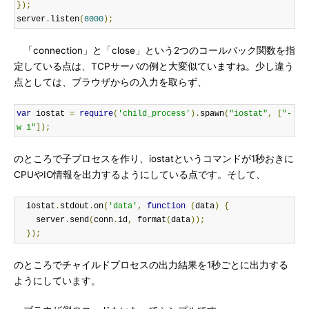
});
server
.
listen
(
8000
);
「connection」と「close」という2つのコールバック関数を指
定している点は、TCPサーバの例と大変似ていますね。少し違う
点としては、ブラウザからの入力を取らず、
var
 iostat 
=
require
(
'child_process'
).
spawn
(
"iostat"
,
[
"-
w 1"
]);
のところで子プロセスを作り、iostatというコマンドが1秒おきに
CPUやIO情報を出力するようにしている点です。そして、
  iostat
.
stdout
.
on
(
'data'
,
function
(
data
)
{
    server
.
send
(
conn
.
id
,
 format
(
data
));
});
のところでチャイルドプロセスの出力結果を1秒ごとに出力する
ようにしています。