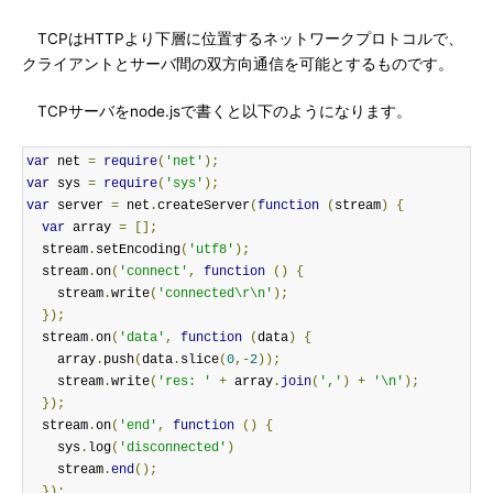
TCPはHTTPより下層に位置するネットワークプロトコルで、
クライアントとサーバ間の双方向通信を可能とするものです。
TCPサーバをnode.jsで書くと以下のようになります。
var
 net 
=
require
(
'net'
);
var
 sys 
=
require
(
'sys'
);
var
 server 
=
 net
.
createServer
(
function
(
stream
)
{
var
 array 
=
[];
  stream
.
setEncoding
(
'utf8'
);
  stream
.
on
(
'connect'
,
function
()
{
    stream
.
write
(
'connected\r\n'
);
});
  stream
.
on
(
'data'
,
function
(
data
)
{
    array
.
push
(
data
.
slice
(
0
,-
2
));
    stream
.
write
(
'res: '
+
 array
.
join
(
','
)
+
'\n'
);
});
  stream
.
on
(
'end'
,
function
()
{
    sys
.
log
(
'disconnected'
)
    stream
.
end
();
});