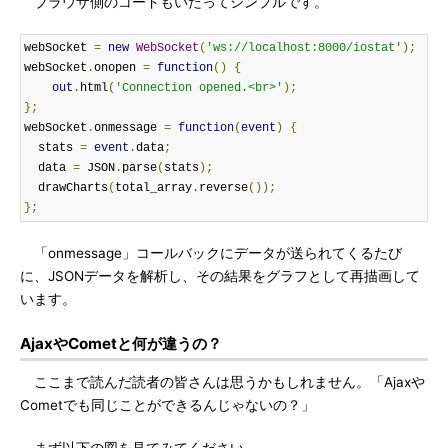
ブラウザ側のコードもいたってシンプルです。
webSocket 
=
new
WebSocket
(
'ws://localhost:8000/iostat'
);
webSocket
.
onopen 
=
function
()
{
out
.
html
(
'Connection opened.<br>'
);
};
webSocket
.
onmessage 
=
function
(
event
)
{
  stats 
=
event
.
data
;
  data 
=
 JSON
.
parse
(
stats
);
  drawCharts
(
total_array
.
reverse
());
};
「onmessage」コールバックにデータが送られてくるたび
に、JSONデータを解析し、その結果をグラフとして再描画して
います。
AjaxやCometと何が違うの？
ここまで読んだ読者の皆さんは思うかもしれません。「Ajaxや
Cometでも同じことができるんじゃないの？」