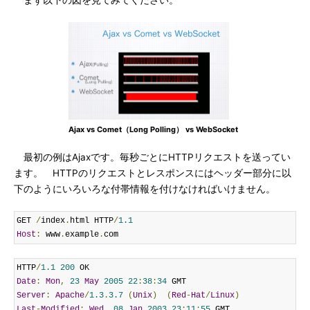
まず以下の図を見てみてください。
Ajax vs Comet（Long Polling） vs WebSocket
最初の例はAjaxです。毎秒ごとにHTTPリクエストを送ってい
ます。 HTTPのリクエストとレスポンスにはヘッダー部分に以
下のようにいろいろな付帯情報を付けなければいけません。
GET 
/
index
.
html HTTP
/
1.1
Host
:
 www
.
example
.
com
HTTP
/
1.1
200
Date
:
Mon
,
23
May
2005
22
:
38
:
34
Server
:
Apache
/
1.3
.
3.7
(
Unix
)
(
Red
-
Hat
/
Linux
)
Last
-
Modified
:
Wed
,
08
Jan
2003
23
:
11
:
55