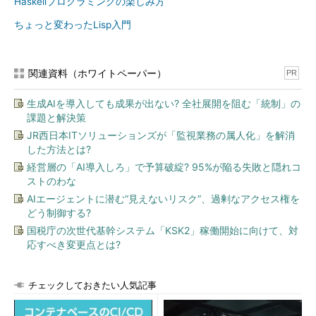
Haskellプログラミングの楽しみ方
ちょっと変わったLisp入門
関連資料（ホワイトペーパー）
PR
生成AIを導入しても成果が出ない? 全社展開を阻む「統制」の
課題と解決策
JR西日本ITソリューションズが「監視業務の属人化」を解消
した方法とは?
経営層の「AI導入しろ」で予算破綻? 95%が陥る失敗と隠れコ
ストのわな
AIエージェントに潜む“見えないリスク”、過剰なアクセス権を
どう制御する?
国税庁の次世代基幹システム「KSK2」稼働開始に向けて、対
応すべき変更点とは?
チェックしておきたい人気記事