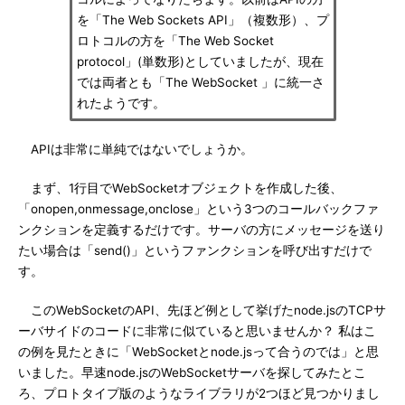
を「The Web Sockets API」（複数形）、プ
ロトコルの方を「The Web Socket
protocol」(単数形)としていましたが、現在
では両者とも「The WebSocket 」に統一さ
れたようです。
APIは非常に単純ではないでしょうか。
まず、1行目でWebSocketオブジェクトを作成した後、
「onopen,onmessage,onclose」という3つのコールバックファ
ンクションを定義するだけです。サーバの方にメッセージを送り
たい場合は「send()」というファンクションを呼び出すだけで
す。
このWebSocketのAPI、先ほど例として挙げたnode.jsのTCPサ
ーバサイドのコードに非常に似ていると思いませんか？ 私はこ
の例を見たときに「WebSocketとnode.jsって合うのでは」と思
いました。早速node.jsのWebSocketサーバを探してみたとこ
ろ、プロトタイプ版のようなライブラリが2つほど見つかりまし