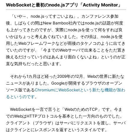
WebSocketと最初のnode.jsアプリ「Activity Monitor」
「いや～、node.jsってすごいよね」。カンファレンス参加
後、しばらくの間はNew Bamboo社内ではnode.jsの話題が何度
も上がってきたのですが、実際にnode.jsを使って何をすれば良
いかはちょっと考えあぐねていました。その頃は、node.jsを使
用したWebフレームワークなどが雨後のタケノコのように出てき
ていたのですが、「今までのWebサーバで出来ることをただ置き
換えるだけっていうのはあんまり面白くないよね」というのが正
直な気持ちだったと思います。
それから1カ月ほど経った2009年の12月、Webの世界に新たな
ニュースがありました。Googleが開発するブラウザのオープン
ソース版である
ChromiumにWebSocketという新たな機能が加わ
るというのです
。
WebSocketを一言で言うと「WebのためのTCP」です。今ま
でのWebはHTTPプロトコルを基本とした一方向のものでした。
クライアント（ブラウザ）はサーバにリクエストを渡し、サーバ
はクラインとにレスポンスを返すというスタイルです。