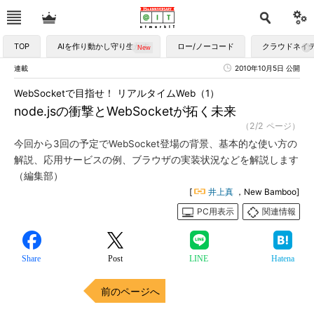
TOP
AIを作り動かし守り生かす
ロー/ノーコード
クラウドネイ
連載
2010年10月5日 公開
WebSocketで目指せ！ リアルタイムWeb（1）
node.jsの衝撃とWebSocketが拓く未来
（2/2 ページ）
今回から3回の予定でWebSocket登場の背景、基本的な使い方の
解説、応用サービスの例、ブラウザの実装状況などを解説します
（編集部）
[
井上真
，New Bamboo]
PC用表示
関連情報
Share
Post
LINE
Hatena
前のページへ