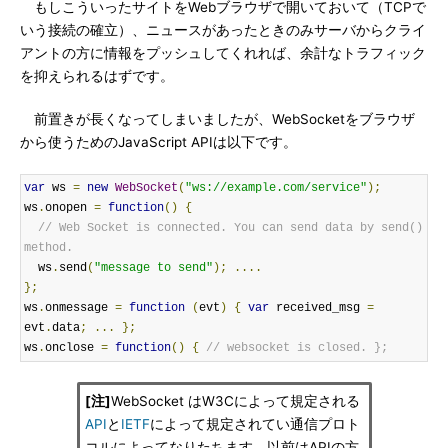
もしこういったサイトをWebブラウザで開いておいて（TCPで
いう接続の確立）、ニュースがあったときのみサーバからクライ
アントの方に情報をプッシュしてくれれば、余計なトラフィック
を抑えられるはずです。
前置きが長くなってしまいましたが、WebSocketをブラウザ
から使うためのJavaScript APIは以下です。
var
 ws 
=
new
WebSocket
(
"ws://example.com/service"
);
ws
.
onopen 
=
function
()
{
// Web Socket is connected. You can send data by send() 
method.
  ws
.
send
(
"message to send"
);
....
};
ws
.
onmessage 
=
function
(
evt
)
{
var
 received_msg 
=
evt
.
data
;
...
};
ws
.
onclose 
=
function
()
{
// websocket is closed. };
[注]
WebSocket はW3Cによって規定される
API
と
IETF
によって規定されてい通信プロト
コルによってなりたちます。以前はAPIの方