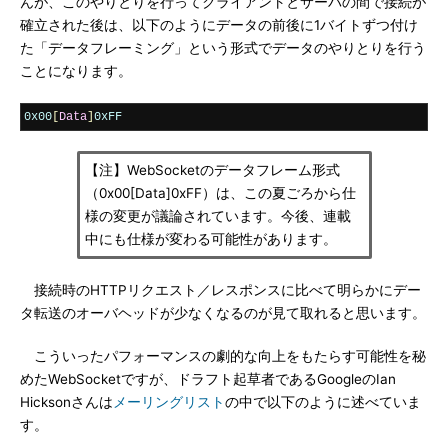
んが、このやりとりを行ってクライアントとサーバの間で接続が
確立された後は、以下のようにデータの前後に1バイトずつ付け
た「データフレーミング」という形式でデータのやりとりを行う
ことになります。
0x00
[
Data
]
0xFF
【注】WebSocketのデータフレーム形式
（0x00[Data]0xFF）は、この夏ごろから仕
様の変更が議論されています。今後、連載
中にも仕様が変わる可能性があります。
接続時のHTTPリクエスト／レスポンスに比べて明らかにデー
タ転送のオーバヘッドが少なくなるのが見て取れると思います。
こういったパフォーマンスの劇的な向上をもたらす可能性を秘
めたWebSocketですが、ドラフト起草者であるGoogleのIan
Hicksonさんは
メーリングリスト
の中で以下のように述べていま
す。