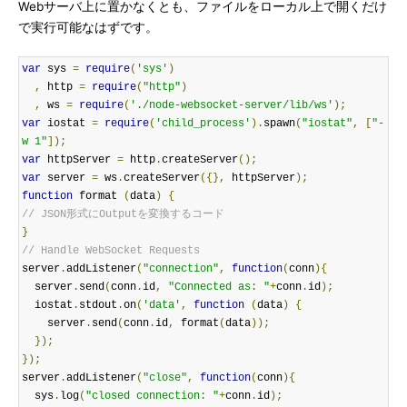
Webサーバ上に置かなくとも、ファイルをローカル上で開くだけ
で実行可能なはずです。
var
 sys 
=
require
(
'sys'
)
,
 http 
=
require
(
"http"
)
,
 ws 
=
require
(
'./node-websocket-server/lib/ws'
);
var
 iostat 
=
require
(
'child_process'
).
spawn
(
"iostat"
,
[
"-
w 1"
]);
var
 httpServer 
=
 http
.
createServer
();
var
 server 
=
 ws
.
createServer
({},
 httpServer
);
function
 format 
(
data
)
{
// JSON形式にOutputを変換するコード
}
// Handle WebSocket Requests
server
.
addListener
(
"connection"
,
function
(
conn
){
  server
.
send
(
conn
.
id
,
"Connected as: "
+
conn
.
id
);
  iostat
.
stdout
.
on
(
'data'
,
function
(
data
)
{
    server
.
send
(
conn
.
id
,
 format
(
data
));
});
});
server
.
addListener
(
"close"
,
function
(
conn
){
  sys
.
log
(
"closed connection: "
+
conn
.
id
);