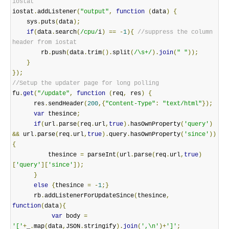
iostat 
iostat
.
addListener
(
"output"
,
function
(
data
)
{
    sys
.
puts
(
data
);
if
(
data
.
search
(
/cpu/
i
)
==
-
1
){
//suppress the column 
header from iostat
        rb
.
push
(
data
.
trim
().
split
(
/\s+/
).
join
(
" "
));
}
});
//Setup the updater page for long polling  
fu
.
get
(
"/update"
,
function
(
req
,
 res
)
{
      res
.
sendHeader
(
200
,{
"Content-Type"
:
"text/html"
});
var
 thesince
;
if
(
url
.
parse
(
req
.
url
,
true
).
hasOwnProperty
(
'query'
)
&&
 url
.
parse
(
req
.
url
,
true
).
query
.
hasOwnProperty
(
'since'
))
{
          thesince 
=
 parseInt
(
url
.
parse
(
req
.
url
,
true
)
[
'query'
][
'since'
]);
}
else
{
thesince 
=
-
1
;}
      rb
.
addListenerForUpdateSince
(
thesince
,
function
(
data
){
var
 body 
=
'['
+
_
.
map
(
data
,
JSON
.
stringify
).
join
(
',\n'
)+
']'
;