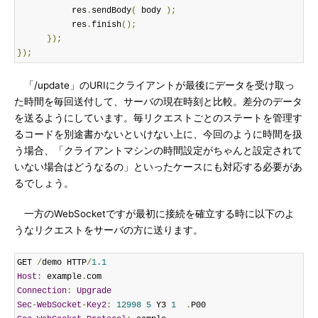
           res
.
sendBody
(
 body 
);
           res
.
finish
();
});
});
「/update」のURIにクライアントが最後にデータを受け取っ
た時間を毎回送付して、サーバの現在時刻と比較。差分のデータ
を送るようにしています。毎リクエストごとのステートを管理す
るコードを別途書かないといけない上に、今回のように時間を扱
う場合、「クライアントマシンの時間設定がちゃんと設定されて
いない場合はどうなるの」といったケースにも対応する必要があ
るでしょう。
一方のWebSocketですが最初に接続を確立する時に以下のよ
うなリクエストをサーバの方に送ります。
GET 
/
demo HTTP
/
1.1
Host
:
 example
.
Connection
:
Upgrade
Sec
-
WebSocket
-
Key2
:
12998
5
 Y3 
1
.