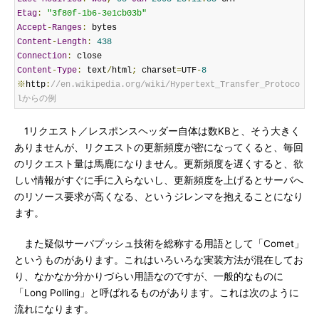
Etag
:
"3f80f-1b6-3e1cb03b"
Accept
-
Ranges
:
Content
-
Length
:
438
Connection
:
Content
-
Type
:
 text
/
html
;
 charset
=
UTF
-
8
※
http
:
//en.wikipedia.org/wiki/Hypertext_Transfer_Protoco
lからの例
1リクエスト／レスポンスヘッダー自体は数KBと、そう大きく
ありませんが、リクエストの更新頻度が密になってくると、毎回
のリクエスト量は馬鹿になりません。更新頻度を遅くすると、欲
しい情報がすぐに手に入らないし、更新頻度を上げるとサーバへ
のリソース要求が高くなる、というジレンマを抱えることになり
ます。
また疑似サーバプッシュ技術を総称する用語として「Comet」
というものがあります。これはいろいろな実装方法が混在してお
り、なかなか分かりづらい用語なのですが、一般的なものに
「Long Polling」と呼ばれるものがあります。これは次のように
流れになります。