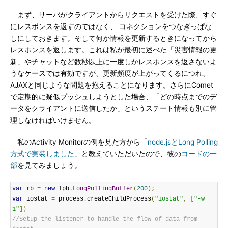
まず、サーバがクライアントからリクエストを受けた際、すぐ
にレスポンスを返すのではなく、 コネクションをつなぎっぱな
しにしておきます。そして何か情報を更新するときになってから
レスポンスを返します。これは私が最初に述べた「災害情報の更
新」やチャットなど数秒以上に一度しかレスポンスを返さないよ
うなケースでは有効ですが、更新頻度が上がってくるにつれ、
AJAXと同じような問題を抱えることになります。さらにComet
で定期的に疑似プッシュしようとした場合、「どの時点までのデ
ータをクライアントに送信したか」というステート情報も別に管
理しなければいけません。
私のActivity Monitorの例を見た方から「
node.jsとLong Polling
方式で実装しました
」と教えていただいたので、彼の
コードの一
部
を見てみましょう。
var
 rb 
=
new
 lpb
.
LongPollingBuffer
(
200
);
var
 iostat 
=
 process
.
createChildProcess
(
"iostat"
,
[
"-w 
1"
])
//Setup the listener to handle the flow of data from 