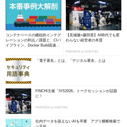
コンテナベースの継続的インテグ
【見城徹×藤田晋】AI時代でも変
レーションの利点／課題と、CIパ
わらない経営者の本質
イプライン、Docker Build高速化
のコツ (1/2...
PR(FINCHI on GOETHE)
「電子署名」とは、「デジタル署名」とは
FINCHI主催「IVS2026」トークセッションが話題
に！
PR(FINCHI on GOETHE)
社内データを扱えないAIを卒業 アプリ横断検索で
一元化