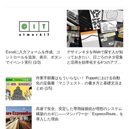
Excelに入力フォームを作成、コ
デザインネタをWebで探す人が知
ントロールを追加、表示、ボタン
っておきたい、日ごろのネタ収集
でイベント実行 (1/3)
と活用を効率化する4つのアプリ
(1/3)
作業手順書はもういらない！ Puppetにおける自動
化の定義書「マニフェスト」の書き方と基礎文法ま
とめ (1/5)
高速で安全、安定した専用線接続が理想のシステム
構築のカギに――マンパワーが「ExpressRoute」を
導入した理由