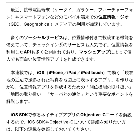
最近、携帯電話端末（ケータイ、ガラケー、フィーチャーフォ
ン）やスマートフォンなどのモバイル端末での
位置情報
・
ジオ
（GEO、Geographical）メディアの利用が加速しています。
多くの
ソーシャルサービス
は、位置情報付きで投稿する機能を
備えていて、チェックイン系のサービスも人気です。位置情報を
利用した
API
も多く公開されており、
マッシュアップ
によって個
人でも面白い位置情報アプリを作成できます。
本連載では、
iOS
（
iPhone
／
iPad
／
iPod touch
）で動く「現在
地の近辺で撮影された写真を地図上に表示するアプリ」を作りな
がら、位置情報アプリを作成するための「測位機能の取り扱い」
「地図の取り扱い」「サーバとの通信」という重要なポイントを
解説します。
iOS SDK
で作るネイティブアプリの
Objective-C
コードを解説
するので、iOS SDKやObjective-Cについて詳細を知りたい方
は、以下の連載を参照しておいてください。