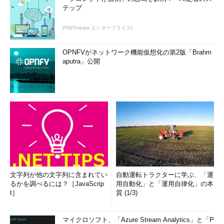
テップ
PR(ITmedia エンタープライズ)
OPNFVがネットワーク機能仮想化の第2版「Brahm
aputra」公開
文字列が他の文字列に含まれてい
自動運転トラクターに学ぶ、「運
るかを調べるには？［JavaScrip
用自動化」と「運用自律化」の本
t］
質 (1/3)
マイクロソフト、「Azure Stream Analytics」と「P