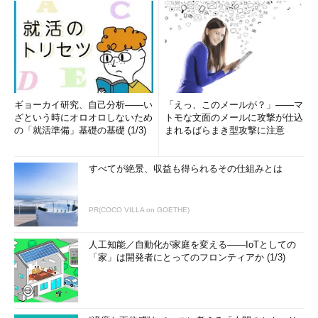
ギョーカイ研究、自己分析――い
「えっ、このメールが？」――マ
ざという時にオロオロしないため
トモな文面のメールに攻撃が仕込
の「就活準備」基礎の基礎 (1/3)
まれるばらまき型攻撃に注意
すべてが絶景、収益も得られるその仕組みとは
PR(COCO VILLA on GOETHE)
人工知能／自動化が家庭を変える――IoTとしての
「家」は開発者にとってのフロンティアか (1/3)