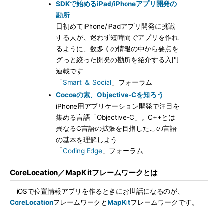
SDKで始めるiPad/iPhoneアプリ開発の
勘所
日初めてiPhone/iPadアプリ開発に挑戦
する人が、迷わず短時間でアプリを作れ
るように、数多くの情報の中から要点を
グっと絞った開発の勘所を紹介する入門
連載です
「
Smart ＆ Social
」フォーラム
Cocoaの素、Objective-Cを知ろう
iPhone用アプリケーション開発で注目を
集める言語「Objective-C」。C++とは
異なるC言語の拡張を目指したこの言語
の基本を理解しよう
「
Coding Edge
」フォーラム
CoreLocation／MapKitフレームワークとは
iOSで位置情報アプリを作るときにお世話になるのが、
CoreLocation
フレームワークと
MapKit
フレームワークです。