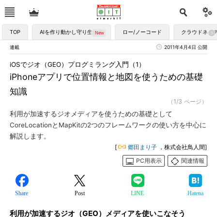
TOP
AIを作り動かし守り生かす
ロー/ノーコード
クラウドネイ
連載
2011年4月4日 公開
iOSでジオ（GEO）プログミラング入門（1）
iPhoneアプリで位置情報と地図を使うための基礎
知識
（1/3 ページ）
利用が加速するジオメディアを使うための基礎として
CoreLocationとMapKitの2つのフレームワークの使い方を中心に
解説します。
[
郷田まり子
，株式会社鳥人間]
PC用表示
関連情報
Share
Post
LINE
Hatena
利用が加速するジオ（GEO）メディアを使いこなそう