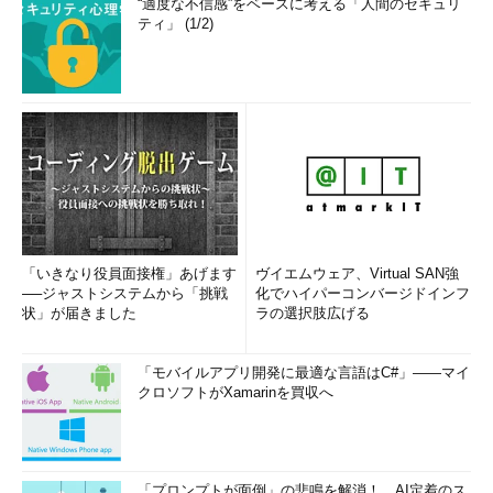
“適度な不信感”をベースに考える「人間のセキュリ
ティ」 (1/2)
「いきなり役員面接権」あげます
ヴイエムウェア、Virtual SAN強
──ジャストシステムから「挑戦
化でハイパーコンバージドインフ
状」が届きました
ラの選択肢広げる
「モバイルアプリ開発に最適な言語はC#」――マイ
クロソフトがXamarinを買収へ
「プロンプトが面倒」の悲鳴を解消！ AI定着のス