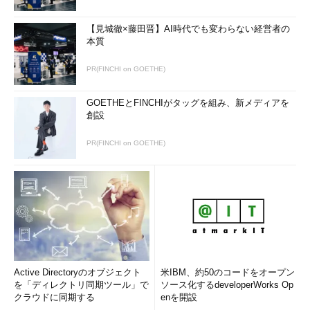
【見城徹×藤田晋】AI時代でも変わらない経営者の
本質
PR(FINCHI on GOETHE)
GOETHEとFINCHIがタッグを組み、新メディアを
創設
PR(FINCHI on GOETHE)
Active Directoryのオブジェクト
米IBM、約50のコードをオープン
を「ディレクトリ同期ツール」で
ソース化するdeveloperWorks Op
クラウドに同期する
enを開設