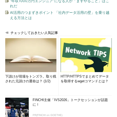
“年収1000万円エンジニア”になる人が「まずやること」はこ
れだ
AI活用のつまずきポイント 「社内データ活用の壁」を乗り越
える方法とは
チェックしておきたい人気記事
下請けが現場をトンズラ。取り残
HTTP/HTTPSでまとめてデータ
された元請けの運命は？ (1/2)
を取得するwgetコマンドとは？
FINCHI主催「IVS2026」トークセッションが話題
に！
PR(FINCHI on GOETHE)