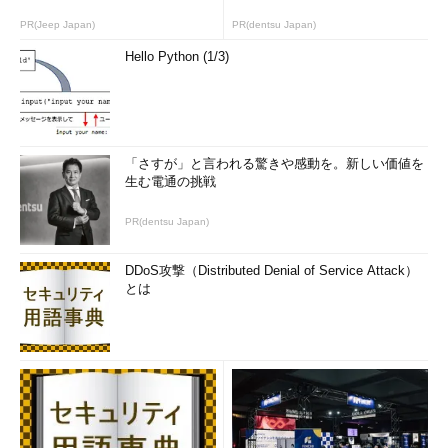
Partition ### Type Size Offset
PR(Jeep Japan)
PR(dentsu Japan)
------------- ------------------ ------- -------
Hello Python (1/3)
Partition 1 不明 466 GB 512 B
…理解できない
形式なので不明となっている
DISKPART>
clean
…初期化する。確認なしですぐに実行され
るので注意
「さすが」と言われる驚きや感動を。新しい価値を
生む電通の挑戦
DiskPart はディスクを正常にクリーンな状態にしました。
…
PR(dentsu Japan)
結果
DDoS攻撃（Distributed Denial of Service Attack）
DISKPART>
list disk
…内容の再確認
とは
Disk ### Status Size Free Dyn Gpt
-------- --------------- ------- ------- --- ---
Disk 0 オンライン 233 GB 0 B
* Disk 1 オンライン 466 GB 466 GB
…全部空き領域
になっている