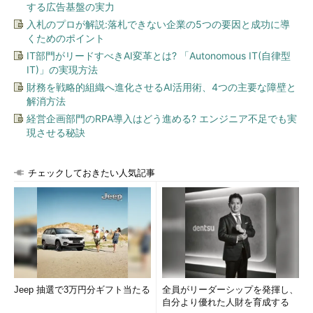
する広告基盤の実力
Microsoft DiskPart version 5.1.3565
入札のプロが解説:落札できない企業の5つの要因と成功に導
くためのポイント
Copyright (C) 1999-2003 Microsoft Corporation.
IT部門がリードすべきAI変革とは? 「Autonomous IT(自律型
コンピュータ: WINXPPC0001
IT)」の実現方法
財務を戦略的組織へ進化させるAI活用術、4つの主要な障壁と
DISKPART>
list disk
…ディスク一覧の表示
解消方法
経営企画部門のRPA導入はどう進める? エンジニア不足でも実
Disk ### Status Size Free Dyn Gpt
現させる秘訣
-------- --------------- ------- ------- --- ---
Disk 0 オンライン 233 GB 0 B
Disk 1 オンライン 466 GB 0 B
…対象のディス
チェックしておきたい人気記事
ク。空きは0になっている
DISKPART>
select disk 1
…ディスク1を選択。番号に注意
ディスク 1 が現在選択されているディスクです。
DISKPART>
list partition
…内容（パーティション・データ）
Jeep 抽選で3万円分ギフト当たる
全員がリーダーシップを発揮し、
を確認してみよう
自分より優れた人財を育成する