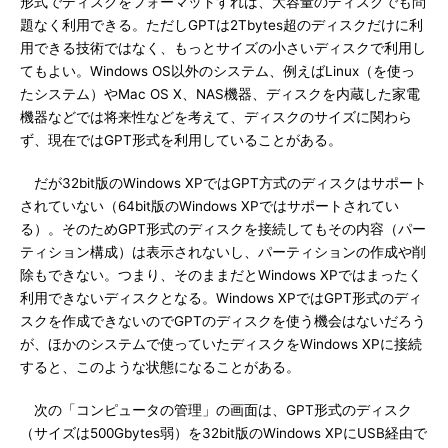
形式でディスクをフォーマットすれば、大容量のディスクでも問
題なく利用できる。ただしGPTは2Tbytes超のディスクだけに利
用できる技術ではなく、もっとサイズの小さいディスクで利用し
てもよい。Windows OS以外のシステム、例えばLinux（を使っ
たシステム）やMac OS X、NAS機器、ディスクを内蔵した家電
機器などでは将来性などを考えて、ディスクのサイズに関わら
ず、現在ではGPT形式を利用していることがある。
だが32bit版のWindows XPではGPT方式のディスクはサポート
されていない（64bit版のWindows XPではサポートされてい
る）。そのためGPT形式のディスクを接続してもその内容（パー
ティション構成）は表示されないし、パーティションの作成や削
除もできない。つまり、そのままだとWindows XPではまったく
利用できないディスクとなる。Windows XPではGPT形式のディ
スクを作成できないのでGPTのディスクを使う機会はないだろう
が、ほかのシステムで使っていたディスクをWindows XPに接続
すると、このような状態になることがある。
次の「コンピュータの管理」の画面は、GPT形式のディスク
（サイズは500Gbytes弱）を32bit版のWindows XPにUSB経由で