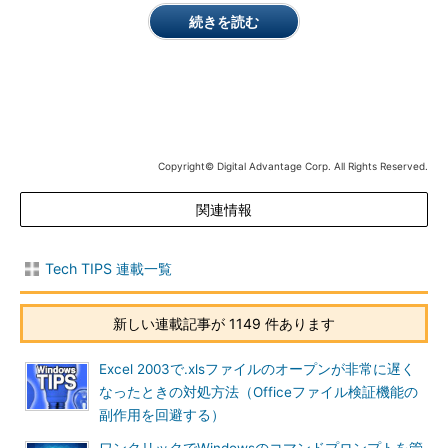
はサポートされていない（サポートはされていな
続きを読む
いが、このように「GPT保護パーティション」と
表示はされる）。
（2）
GPT保護パーティション。実際のパーテ
ィションはGPT方式で管理されているので、Wind
ows XPでは内容を見ることはできない。
（3）
何も操作できない。この管理画面からは
削除することも不可能である。
（4）
空き領域は100％あるように表示されてい
るが、ここで新たにパーティションを確保するこ
Copyright© Digital Advantage Corp. All Rights Reserved.
とはできない。
関連情報
「GPT保護パーティション（保護MBRともいう）」とは、GPT
Tech TIPS 連載一覧
形式のディスクの先頭に書き込まれている、特別なパーティショ
ン・データのことである。GPT形式を理解しないツールなどが間
違ってGPT形式のディスクに書き込まないように、ディスク全体
新しい連載記事が 1149 件あります
がすでに確保済みパーティションに見えるようにして、ディスク
を保護している。このディスクをGPT方式でアクセスするとパー
Excel 2003で.xlsファイルのオープンが非常に遅く
ティションを操作できるが、MBR方式でアクセスすると何も操作
なったときの対処方法（Officeファイル検証機能の
できない。
副作用を回避する）