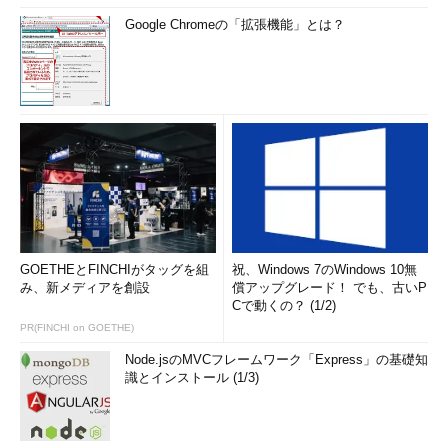
ディスクのパーティション・テーブルを調査する
Google Chromeの「拡張機能」とは？
（TIPS）
Hyper-V 2.0で仮想SCSIディスクを動的に追加する
（TIPS）
「
Tech TIPS
」
GOETHEとFINCHIがタッグを組
祝、Windows 7のWindows 10無
み、新メディアを創設
償アップグレード！ でも、古いP
Cで動くの？ (1/2)
PR(FINCHI on GOETHE)
Node.jsのMVCフレームワーク「Express」の基礎知
識とインストール (1/3)