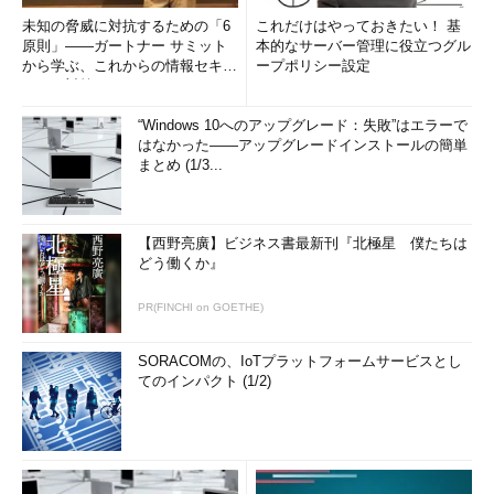
未知の脅威に対抗するための「6
これだけはやっておきたい！ 基
原則」――ガートナー サミット
本的なサーバー管理に役立つグル
から学ぶ、これからの情報セキュ
ープポリシー設定
リティ対策
“Windows 10へのアップグレード：失敗”はエラーで
はなかった――アップグレードインストールの簡単
まとめ (1/3...
【西野亮廣】ビジネス書最新刊『北極星 僕たちは
どう働くか』
PR(FINCHI on GOETHE)
SORACOMの、IoTプラットフォームサービスとし
てのインパクト (1/2)