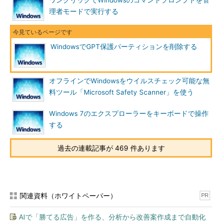
ワンクリックでWindowsのコマンドプロンプトを管
このようなディスクをWindows XPで利用したければ（通常の
理者モードで実行する
MBR方式で管理させたければ）、ディスクの管理情報を削除して
未使用状態に戻せばよい（もちろんパーティションに保存されて
いたデータにはアクセスできなくなる）。本TIPSでは、その手
WindowsでGPT保護パーティションを削除する
順を解説する。
操作方法
オフラインでWindowsをウイルスチェック可能な無
ディスクの管理情報をすべて削除して、完全に初期化するに
料ツール「Microsoft Safety Scanner」を使う
は、diskpartコマンドを利用する。
Windows 7のエクスプローラーをキーボードで操作
まずコマンド・プロンプトを開き、「diskpart」コマンドを起
する
動する。そして「list disk」でディスクの一覧を確認後、「sel
disk
＜数字＞
」でディスクを選択して（
＜数字＞
には一覧で確認
過去の連載記事が 469 件あります
したディスクの番号を指定する。間違えないように注意）、
「clean」コマンドを実行する。cleanコマンドは確認なしですぐ
に実行されるので注意していただきたい。
関連資料（ホワイトペーパー）
PR
C:\>
diskpart
…コマンドの起動
AIで「勝てる広告」を作る、分析から改善案作成まで自動化