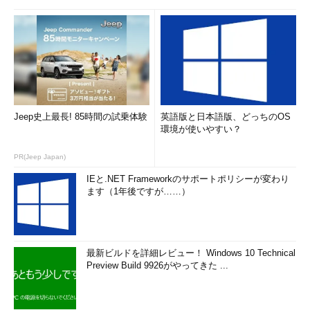
未初期化状態になるので、この後、初期化とパー
ティションの確保を行う。
（1）
未初期化状態になったディスク。ここを右
クリックする。
（2）
ポップアップ・メニューから［ディスク
の初期化］を行うと、ディスクの管理方法がMBR
方式になり、パーティションの確保などができる
ようになる。
Jeep史上最長! 85時間の試乗体験
英語版と日本語版、どっちのOS
環境が使いやすい？
なお、この操作を行うとディスクの内容は削除されるので、元
PR(Jeep Japan)
のデータはアクセスできなくなる。必要ならばこの初期化操作を
行わず、GPT形式やその中のファイル・システムを理解できる、
IEと.NET Frameworkのサポートポリシーが変わり
別のOSを利用してデータをサルベージすること。
ます（1年後ですが……）
■この記事と関連性の高い別の記事
Windowsディスクのパーティションとは？
（TIPS）
最新ビルドを詳細レビュー！ Windows 10 Technical
Windowsのdiskpartコマンドでディスクのパーティショ
Preview Build 9926がやってきた ...
ンを操作する
（TIPS）
Windowsで、diskpartのcleanコマンドを使ってディスク
の内容を消去する
（TIPS）