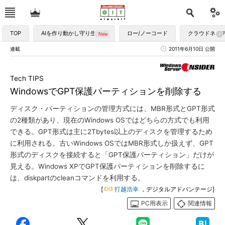
TOP
AIを作り動かし守り生かす
ロー/ノーコード
クラウドネイ
連載
2011年6月10日 公開
Tech TIPS
WindowsでGPT保護パーティションを削除する
ディスク・パーティションの管理方式には、MBR形式とGPT形式
の2種類があり、現在のWindows OSではどちらの方式でも利用
できる。GPT形式は主に2Tbytes以上のディスクを管理するため
に利用される。古いWindows OSではMBR形式しか扱えず、GPT
形式のディスクを接続すると「GPT保護パーティション」だけが
見える。Windows XPでGPT保護パーティションを削除するに
は、diskpartのcleanコマンドを利用する。
[
打越浩幸
，デジタルアドバンテージ]
PC用表示
関連情報