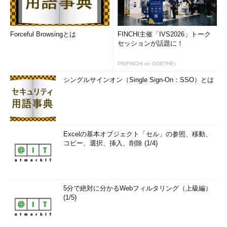
DISKPART>
exit
…コマンドの終了
DiskPart を終了しています...
Forceful Browsingとは
FINCHI主催「IVS2026」トーク
セッションが話題に！
C:\>
PR(FINCHI on GOETHE)
シングルサインオン（Single Sign-On：SSO）とは
以上の操作でディスクの管理領域は削除され、Windows OSか
らは未初期化状態のディスクとして見えるようになる。あとは初
期化して、パーティションを確保すればよい。
Excelの基本オブジェクト「セル」の参照、移動、
コピー、選択、挿入、削除 (1/4)
5分で絶対に分かるWebフィルタリング（上級編）
(1/5)
初期化されたディスク
diskpartのcleanコマンドを実行したディスクは、