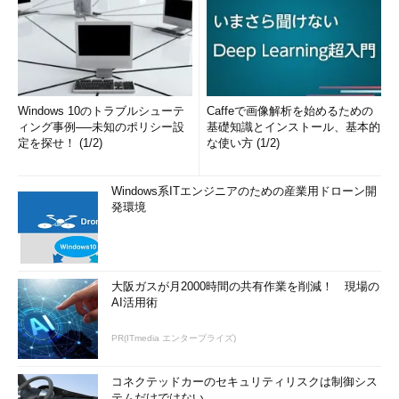
Windows 10のトラブルシューテ
Caffeで画像解析を始めるための
ィング事例──未知のポリシー設
基礎知識とインストール、基本的
定を探せ！ (1/2)
な使い方 (1/2)
Windows系ITエンジニアのための産業用ドローン開
発環境
大阪ガスが月2000時間の共有作業を削減！ 現場の
AI活用術
PR(ITmedia エンタープライズ)
コネクテッドカーのセキュリティリスクは制御シス
テムだけではない