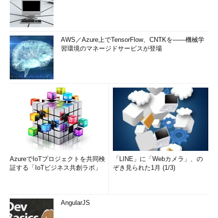
AWS／Azure上でTensorFlow、CNTKを――機械学
習環境のマネージドサービスが登場
AzureでIoTプロジェクトを共同検
「LINE」に「Webカメラ」、の
証する「IoTビジネス共創ラボ」
ぞき見られた1月 (1/3)
AngularJS