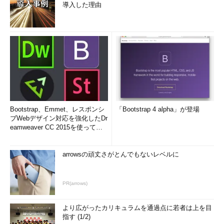
導入した理由
Bootstrap、Emmet、レスポンシ
「Bootstrap 4 alpha」が登場
ブWebデザイン対応を強化したDr
eamweaver CC 2015を使って
み...
arrowsの頑丈さがとんでもないレベルに
PR(arrows)
より広がったカリキュラムを通過点に若者は上を目
指す (1/2)