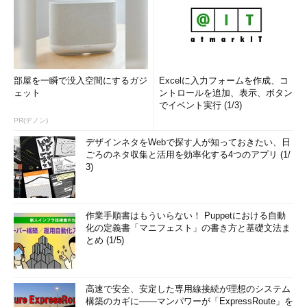
部屋を一瞬で没入空間にするガジ
Excelに入力フォームを作成、コ
ェット
ントロールを追加、表示、ボタン
でイベント実行 (1/3)
PR(デノン)
デザインネタをWebで探す人が知っておきたい、日
ごろのネタ収集と活用を効率化する4つのアプリ (1/
3)
作業手順書はもういらない！ Puppetにおける自動
化の定義書「マニフェスト」の書き方と基礎文法ま
とめ (1/5)
高速で安全、安定した専用線接続が理想のシステム
構築のカギに――マンパワーが「ExpressRoute」を