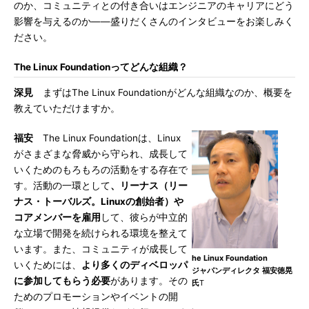
のか、コミュニティとの付き合いはエンジニアのキャリアにどう
影響を与えるのか――盛りだくさんのインタビューをお楽しみく
ださい。
The Linux Foundationってどんな組織？
深見
まずはThe Linux Foundationがどんな組織なのか、概要を
教えていただけますか。
福安
The Linux Foundationは、Linux
がさまざまな脅威から守られ、成長して
いくためのもろもろの活動をする存在で
す。活動の一環として
、リーナス（リー
ナス・トーバルズ。Linuxの創始者）や
コアメンバーを雇用
して、彼らが中立的
な立場で開発を続けられる環境を整えて
います。また、コミュニティが成長して
he Linux Foundation
いくためには、
より多くのディベロッパ
ジャパンディレクタ 福安徳晃
に参加してもらう必要
があります。その
氏
T
ためのプロモーションやイベントの開