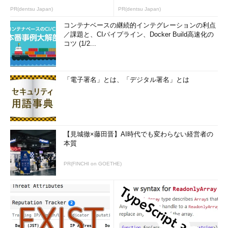
PR(dentsu Japan)
PR(dentsu Japan)
コンテナベースの継続的インテグレーションの利点
／課題と、CIパイプライン、Docker Build高速化の
コツ (1/2...
「電子署名」とは、「デジタル署名」とは
【見城徹×藤田晋】AI時代でも変わらない経営者の
本質
PR(FINCHI on GOETHE)