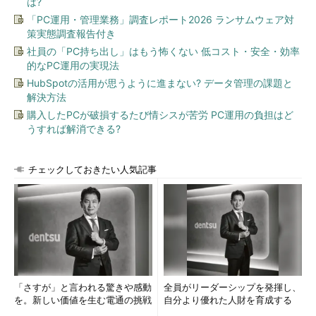
は?
「PC運用・管理業務」調査レポート2026 ランサムウェア対
策実態調査報告付き
社員の「PC持ち出し」はもう怖くない 低コスト・安全・効率
的なPC運用の実現法
HubSpotの活用が思うように進まない? データ管理の課題と
解決方法
購入したPCが破損するたび情シスが苦労 PC運用の負担はど
うすれば解消できる?
チェックしておきたい人気記事
「さすが」と言われる驚きや感動
全員がリーダーシップを発揮し、
を。新しい価値を生む電通の挑戦
自分より優れた人財を育成する