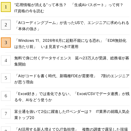
“応用情報が消える”って本当？ 「生成AIパスポート」って何？
IT資格の今を読む
「AIコーディングブーム」が去ったUSで、エンジニアに求められる
「本体の強さ」
「Windows 11、2026年6月に起動不能になる恐れ」「EDR無効化
は当たり前」 いま見直すべきIT運用
無料で身に付くデータサイエンス 延べ23万人が受講、総務省が募
集開始
「AIがコードを書く時代、新職種FDEが需要増」 7割のエンジニア
が思う理由
「Excel好き」では進化できない、「Excel/CSVでデータ連携」が残
る今、AIをどう使うか
富士通を抜いて2位に躍進したITベンダーは？ IT業界の就職人気企
業トップ20
「AI活用する新人増えてOJT負担増」 複数の調査で露呈した現場