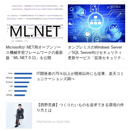
Microsoftが.NET用オープンソー
オンプレミスのWindows Server
ス機械学習フレームワークの最新
／SQL Server向けセキュリティ
版「ML.NET 0.11」を公開
更新サービス「拡張セキュリティ
更新プログ...
IT開発者の75％以上が開発以外にも従事、楽天コミ
ュニケーションズ調べ
【西野亮廣】つくりたいものを追求できる環境の作
り方とは
PR(FINCHI on GOETHE)