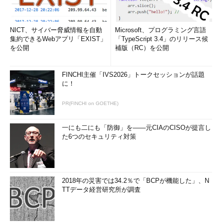
NICT、サイバー脅威情報を自動
Microsoft、プログラミング言語
集約できるWebアプリ「EXIST」
「TypeScript 3.4」のリリース候
を公開
補版（RC）を公開
FINCHI主催「IVS2026」トークセッションが話題
に！
PR(FINCHI on GOETHE)
一にも二にも「防御」を――元CIAのCISOが提言し
た6つのセキュリティ対策
2018年の災害では34.2％で「BCPが機能した」、N
TTデータ経営研究所が調査