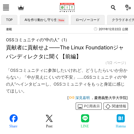
TOP
AIを作り動かし守り生かす
ロー/ノーコード
クラウドネイ
連載
2011年12月22日 公開
OSSコミュニティの“中の人”（1）
貢献者に貢献せよ――The Linux Foundationジャ
パンディレクタに聞く【前編】
（1/2 ページ）
「OSSコミュニティに参加したいけれど、どうしたらいいか分か
らない」「中が見えにくいので不安」……OSSコミュニティの“中
の人”へインタビューし、OSSコミュニティをもっと身近に感じ
てほしい。
[
深見嘉明
，慶應義塾大学大学院]
PC用表示
関連情報
Share
Post
LINE
Hatena