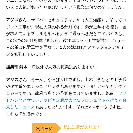
ジニアになったという人もいます。ではサウジアラビアでは、若
い人に人気があったり稼げたりという職業は何なのでしょうか。
アジズさん
サイバーセキュリティ、AI（人工知能）、そしてロ
ボット工学が、現在人気のある分野です。弟が進学する際も、国
が求めているスキルを学べる大学に通うべきだとアドバイスし、
この3つの分野を挙げました。彼はロボット工学を選び、もう一
人の弟は化学工学を専攻し、2人の妹はITとファッションデザイ
ンを勉強していました。
編集部 鈴木
IT以外で人気の職業はありますか。
アジズさん
うーん、やっぱりITですね。土木工学などの工学系
や化学系のエンジニアリングもありますが、何といってもテクノ
ロジーですね。政府も多くの予算をつけていますし。以前、
ソフ
トバンクとサウジアラビア政府が大きなプロジェクトを行うと合
意したニュース
もあったと思います。それとeスポーツですね。
これもITが必要です。
私には夢があります