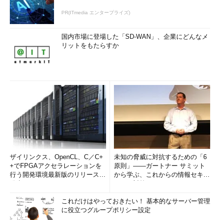
PR(ITmedia エンタープライズ)
国内市場に登場した「SD-WAN」、企業にどんなメ
リットをもたらすか
ザイリンクス、OpenCL、C／C+
未知の脅威に対抗するための「6
+でFPGAアクセラレーションを
原則」――ガートナー サミット
行う開発環境最新版のリリースを
から学ぶ、これからの情報セキュ
発表
リティ対策
これだけはやっておきたい！ 基本的なサーバー管理
に役立つグループポリシー設定