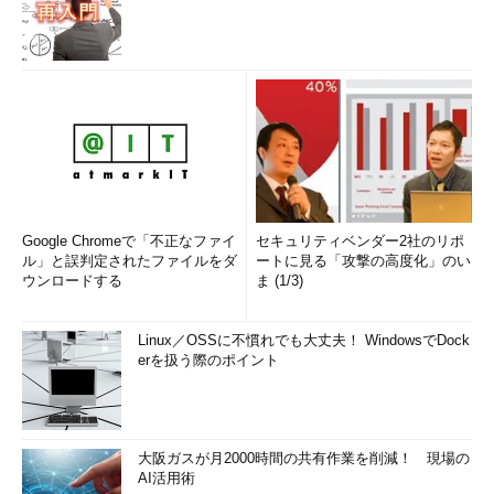
Google Chromeで「不正なファイ
セキュリティベンダー2社のリポ
ル」と誤判定されたファイルをダ
ートに見る「攻撃の高度化」のい
ウンロードする
ま (1/3)
Linux／OSSに不慣れでも大丈夫！ WindowsでDock
erを扱う際のポイント
大阪ガスが月2000時間の共有作業を削減！ 現場の
AI活用術