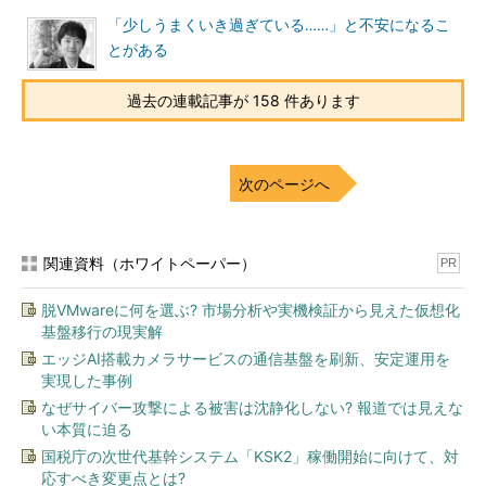
「少しうまくいき過ぎている……」と不安になるこ
とがある
過去の連載記事が 158 件あります
次のページへ
関連資料（ホワイトペーパー）
PR
脱VMwareに何を選ぶ? 市場分析や実機検証から見えた仮想化
基盤移行の現実解
エッジAI搭載カメラサービスの通信基盤を刷新、安定運用を
実現した事例
なぜサイバー攻撃による被害は沈静化しない? 報道では見えな
い本質に迫る
国税庁の次世代基幹システム「KSK2」稼働開始に向けて、対
応すべき変更点とは?