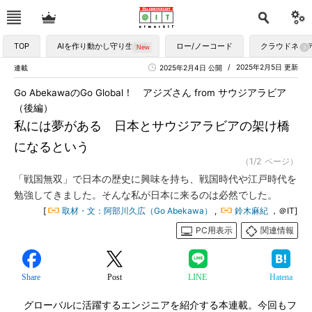
TOP
AIを作り動かし守り生かす
ロー/ノーコード
クラウドネイ
2025年2月5日 更新
連載
2025年2月4日 公開
Go AbekawaのGo Global！ アジズさん from サウジアラビア
（後編）
私には夢がある 日本とサウジアラビアの架け橋
になるという
（1/2 ページ）
「戦国無双」で日本の歴史に興味を持ち、戦国時代や江戸時代を
勉強してきました。そんな私が日本に来るのは必然でした。
[
取材・文：阿部川久広（Go Abekawa）
,
鈴木麻紀
，＠IT]
PC用表示
関連情報
Share
Post
LINE
Hatena
グローバルに活躍するエンジニアを紹介する本連載。今回もフ