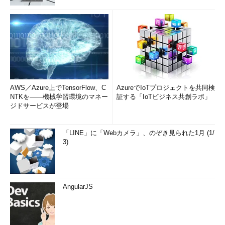
AWS／Azure上でTensorFlow、C
AzureでIoTプロジェクトを共同検
NTKを――機械学習環境のマネー
証する「IoTビジネス共創ラボ」
ジドサービスが登場
「LINE」に「Webカメラ」、のぞき見られた1月 (1/
3)
AngularJS