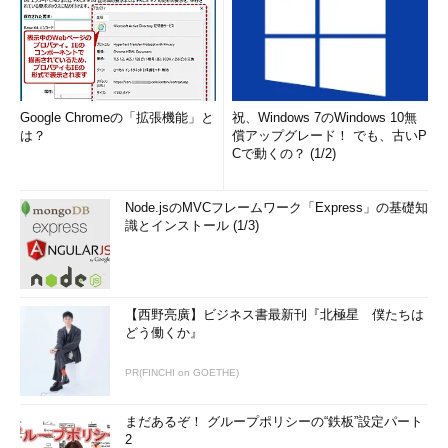
Google Chromeの「拡張機能」と
祝、Windows 7のWindows 10無
は？
償アップグレード！ でも、古いP
Cで動くの？ (1/2)
Node.jsのMVCフレームワーク「Express」の基礎知
識とインストール (1/3)
【西野亮廣】ビジネス書最新刊『北極星 僕たちは
どう働くか』
PR(FINCHI on GOETHE)
まだあるぞ！ グループポリシーの“鉄板”設定パート
2