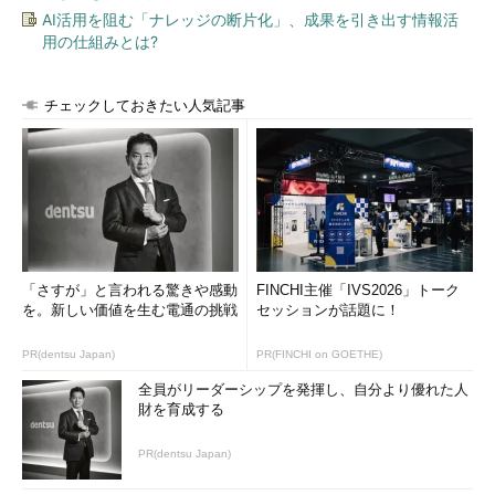
AI活用を阻む「ナレッジの断片化」、成果を引き出す情報活
用の仕組みとは?
チェックしておきたい人気記事
「さすが」と言われる驚きや感動
FINCHI主催「IVS2026」トーク
を。新しい価値を生む電通の挑戦
セッションが話題に！
PR(dentsu Japan)
PR(FINCHI on GOETHE)
全員がリーダーシップを発揮し、自分より優れた人
財を育成する
PR(dentsu Japan)