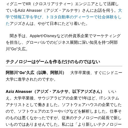
ィグニーでXR（クロスリアリティー）エンジニアとして活躍し
ているAziz Alnasser（アジズ・アルナサ）さんにお話を伺う。
大
学で情報工学を学び、トヨタ自動車のディーラーで社会体験をし
た
アジズさんは、やがて日本にたどり着いた。
聞き手は、AppleやDisneyなどの外資系企業でマーケティング
を担当し、グローバルでのビジネス展開に深い知見を持つ阿部
川“Go”久広。
テクノロジーはゲームを作るだけのものではない
阿部川“Go”久広（以降、阿部川）
大学卒業後、すぐにシドニー
大学に進学されたのですか。
Aziz Alnasser（アジズ・アルナサ、以下アジズさん）
いい
え。大学卒業後、サウジアラビアの企業で1年ほど、ITシステム
アナリストとして働きました。ソフトウェアハウスの企業でした
ので、ソフトウェアのエラーやバグなどを解析しました。仕事そ
のものは悪くなかったですが、従来のテクノロジーの延長で新し
いものではありませんでした。私には「より新しいテクノロジー