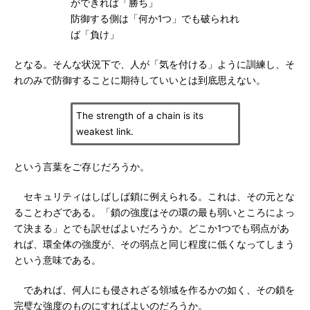
ができれば「勝ち」
防御する側は「何か1つ」でも破られれ
ば「負け」
となる。そんな状況下で、人が「気を付ける」ように訓練し、そ
れのみで防御することに期待していいとは到底思えない。
The strength of a chain is its
weakest link.
という言葉をご存じだろうか。
セキュリティはしばしば鎖に例えられる。これは、その元とな
ることわざである。「鎖の強度はその環の最も弱いところによっ
て決まる」とでも訳せばよいだろうか。どこか1つでも弱点があ
れば、環全体の強度が、その弱点と同じ程度に低くなってしまう
という意味である。
であれば、何人にも侵されざる領域を作るかの如く、その鎖を
完璧な強度のものにすればよいのだろうか。