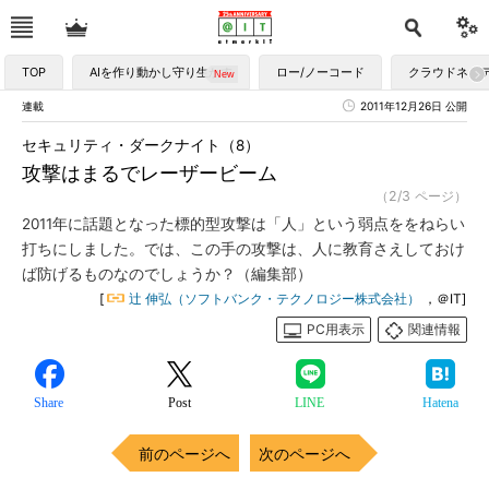
TOP
AIを作り動かし守り生かす
ロー/ノーコード
クラウドネイ
連載
2011年12月26日 公開
セキュリティ・ダークナイト（8）
攻撃はまるでレーザービーム
（2/3 ページ）
2011年に話題となった標的型攻撃は「人」という弱点ををねらい
打ちにしました。では、この手の攻撃は、人に教育さえしておけ
ば防げるものなのでしょうか？（編集部）
[
辻 伸弘（ソフトバンク・テクノロジー株式会社）
，＠IT]
PC用表示
関連情報
Share
Post
LINE
Hatena
前のページへ
次のページへ