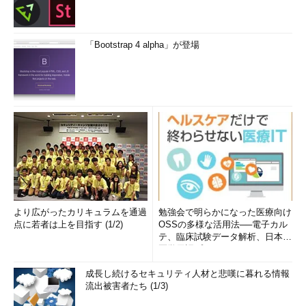
「Bootstrap 4 alpha」が登場
より広がったカリキュラムを通過
勉強会で明らかになった医療向け
点に若者は上を目指す (1/2)
OSSの多様な活用法──電子カル
テ、臨床試験データ解析、日本語
医学用語プラットフォーム、画...
成長し続けるセキュリティ人材と悲嘆に暮れる情報
流出被害者たち (1/3)