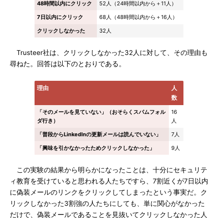
48時間以内にクリック
52人（24時間以内から＋11人）
7日以内にクリック
68人（48時間以内から＋16人）
クリックしなかった
32人
Trusteer社は、クリックしなかった32人に対して、その理由も
尋ねた。回答は以下のとおりである。
理由
人
数
「そのメールを見ていない」（おそらくスパムフォル
16
ダ行き）
人
「普段からLinkedInの更新メールは読んでいない」
7人
「興味を引かなかったためクリックしなかった」
9人
この実験の結果から明らかになったことは、十分にセキュリテ
ィ教育を受けていると思われる人たちですら、7割近くが7日以内
に偽装メールのリンクをクリックしてしまったという事実だ。ク
リックしなかった3割強の人たちにしても、単に関心がなかった
だけで、偽装メールであることを見抜いてクリックしなかった人