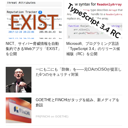
NICT、サイバー脅威情報を自動
Microsoft、プログラミング言語
集約できるWebアプリ「EXIST」
「TypeScript 3.4」のリリース候
を公開
補版（RC）を公開
一にも二にも「防御」を――元CIAのCISOが提言し
た6つのセキュリティ対策
GOETHEとFINCHIがタッグを組み、新メディアを
創設
PR(FINCHI on GOETHE)