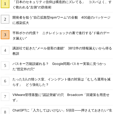
「日本のセキュリティ信仰は構造的にズレてる」 コスパよく、す
ぐ救われる“左側”の防衛術
開発者を狙う“自己拡散型npmワーム”の全貌 400超のパッケージ
に感染拡大
平和ボケの代償？ ニチレイショックの裏で進行する“ド級のデー
タ漏えい”
講談社で起きた“メール侵害の連鎖” 3812件の情報漏えいから得る
教訓
パスキー万能説破れる？ Google同期パスキー実装に見つかっ
た“想定外の穴”
たった3人の情シス室、インシデント後の対策は「むしろ運用を減
らす」 どう強化した？
VMware管理基盤に“認証突破”の穴 Broadcom「回避策を用意せ
ず」
ChatGPTに「入力してはいけない」5項目――押さえておきたい“生