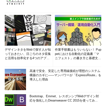
デザインネタをWebで探す人が知
作業手順書はもういらない！ Pup
っておきたい、日ごろのネタ収集
petにおける自動化の定義書「マ
と活用を効率化する4つのアプリ
ニフェスト」の書き方と基礎文法
(1/3)
まとめ (1/5)
高速で安全、安定した専用線接続が理想のシステム
構築のカギに――マンパワーが「ExpressRoute」を
導入した理由
Bootstrap、Emmet、レスポンシブWebデザイン対
応を強化したDreamweaver CC 2015を使ってみ...