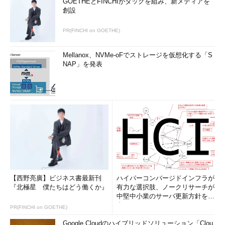
GOETHEとFINCHIがタッグを組み、新メディアを
創設
PR(FINCHI on GOETHE)
Mellanox、NVMe-oFでストレージを仮想化する「S
NAP」を発表
【西野亮廣】ビジネス書最新刊
ハイパーコンバージドインフラが
『北極星 僕たちはどう働くか』
有力な選択肢、ノークリサーチが
中堅中小業のサーバ更新方針を調
査
PR(FINCHI on GOETHE)
Google Cloudのハイブリッドソリューション「Clou