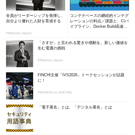
全員がリーダーシップを発揮し、
コンテナベースの継続的インテグ
自分より優れた人財を育成する
レーションの利点／課題と、CIパ
イプライン、Docker Build高速化
のコツ (1/2...
PR(dentsu Japan)
「さすが」と言われる驚きや感動を。新しい価値を
生む電通の挑戦
PR(dentsu Japan)
FINCHI主催「IVS2026」トークセッションが話題
に！
PR(FINCHI on GOETHE)
「電子署名」とは、「デジタル署名」とは