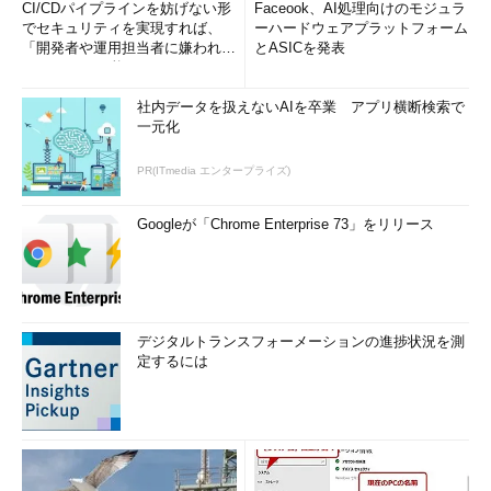
CI/CDパイプラインを妨げない形
Faceook、AI処理向けのモジュラ
でセキュリティを実現すれば、
ーハードウェアプラットフォーム
「開発者や運用担当者に嫌われな
とASICを発表
いWAF」は可能か
社内データを扱えないAIを卒業 アプリ横断検索で
一元化
PR(ITmedia エンタープライズ)
Googleが「Chrome Enterprise 73」をリリース
デジタルトランスフォーメーションの進捗状況を測
定するには