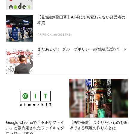
【見城徹×藤田晋】AI時代でも変わらない経営者の
本質
PR(FINCHI on GOETHE)
まだあるぞ！ グループポリシーの“鉄板”設定パート
2
Google Chromeで「不正なファイ
【西野亮廣】つくりたいものを追
ル」と誤判定されたファイルをダ
求できる環境の作り方とは
ウンロードする