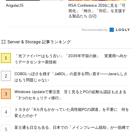
AngularJS
RSA Conference 2016に見る「可
視化」「検出」「対応」を支援す
る製品たち (1/2)
Recommended by
Server & Storage 記事ランキング
「光ファイバーはもう古い」「2035年宇宙の旅」 実運用へ向か
うデータセンター新技術
COBOLっぽさを残す「JaBOL」の是非を問い直す――Javaらしさ
はもう問題じゃない
Windows Updateで要注意 甘く見るとPCの起動も認証も止まる
「3つのセキュリティ移行」
トヨタが「6カ月もかかっていた高性能PCの調達」を不要に 何を
変えたのか？
富士通も日立も去る、日本での「メインフレーム脱却」が一筋縄で