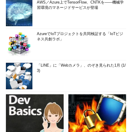
AWS／Azure上でTensorFlow、CNTKを――機械学
習環境のマネージドサービスが登場
AzureでIoTプロジェクトを共同検証する「IoTビジ
ネス共創ラボ」
「LINE」に「Webカメラ」、のぞき見られた1月 (1/
3)