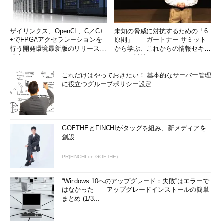
ザイリンクス、OpenCL、C／C+
未知の脅威に対抗するための「6
+でFPGAアクセラレーションを
原則」――ガートナー サミット
行う開発環境最新版のリリースを
から学ぶ、これからの情報セキュ
発表
リティ対策
これだけはやっておきたい！ 基本的なサーバー管理
に役立つグループポリシー設定
GOETHEとFINCHIがタッグを組み、新メディアを
創設
PR(FINCHI on GOETHE)
“Windows 10へのアップグレード：失敗”はエラーで
はなかった――アップグレードインストールの簡単
まとめ (1/3...