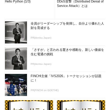
Hello Python (1/3)
DDoS攻撃（Distributed Denial of
Service Attack）とは
全員がリーダーシップを発揮し、自分より優れた人
財を育成する
PR(dentsu Japan)
「さすが」と言われる驚きや感動を。新しい価値を
生む電通の挑戦
PR(dentsu Japan)
FINCHI主催「IVS2026」トークセッションが話題
に！
PR(FINCHI on GOETHE)