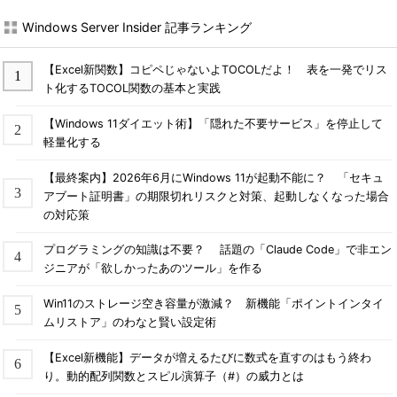
トアップを呼び出すこともできない。
Windows Server Insider 記事ランキング
このような場合は設定を変更して、次回起動時に必ずOS選択
【Excel新関数】コピペじゃないよTOCOLだよ！ 表を一発でリス
メニューを表示させるようにするとよい。
ト化するTOCOL関数の基本と実践
起動時に強制的にブート・メニューを表示させるには、
【Windows 11ダイエット術】「隠れた不要サービス」を停止して
TIPS「
Windows 8を確実にセーフ・モードでブートさせる
」と
軽量化する
同じ方法が使える。以下のいずれかの方法でシステムを再起動さ
せるとよい。
【最終案内】2026年6月にWindows 11が起動不能に？ 「セキュ
アブート証明書」の期限切れリスクと対策、起動しなくなった場合
設定チャームから［PC設定の変更］という項目を選択し
の対応策
て、「PC設定」画面を表示させる。そして画面左側のメニ
プログラミングの知識は不要？ 話題の「Claude Code」で非エン
ューから［全般］を選び、右側のペインの最下部にある
ジニアが「欲しかったあのツール」を作る
［今すぐ再起動する］を実行する。
設定チャームを起動後、画面中央下にある電源マークをク
Win11のストレージ空き容量が激減？ 新機能「ポイントインタイ
リックする（前掲の「
GUIメニューで再起動する
」画面参
ムリストア」のわなと賢い設定術
照）。表示されたメニューの［再起動］を、
［Shift］キー
【Excel新機能】データが増えるたびに数式を直すのはもう終わ
を押しながら
クリックする。
り。動的配列関数とスピル演算子（#）の威力とは
コマンド・プロンプトを開き、shutdownに「/r」と「/o」