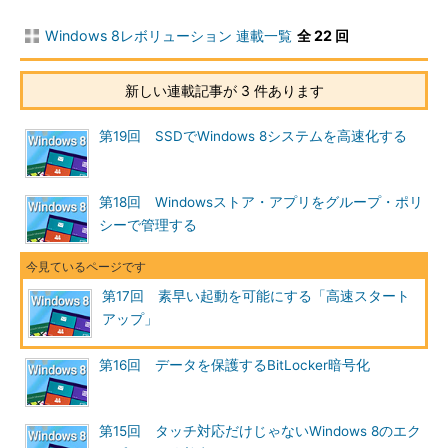
にすることはできる）。使用中のWindows 8で高速スタートアッ
プが利用できるかどうかは、コントロール・パネルを見るか、コ
Windows 8レボリューション 連載一覧
全 22 回
マンド・プロンプトを使えば確認できる。
新しい連載記事が 3 件あります
コントロール・パネルで確認するには、まず「システムとセキ
ュリティ」グループの中にある［電源オプション］のリンクをク
第19回 SSDでWindows 8システムを高速化する
リックする。
第18回 Windowsストア・アプリをグループ・ポリ
シーで管理する
第17回 素早い起動を可能にする「高速スタート
アップ」
第16回 データを保護するBitLocker暗号化
高速スタートアップを確認する
高速スタートアップが有効かどうかを確認するには、コント
ロール・パネルの［電源オプション］アプレットを開く。
第15回 タッチ対応だけじゃないWindows 8のエク
（1）
この2つのうちのいずれかをクリックする。