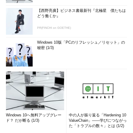
を行って、Windows 8の初期化（サインインの準備）が完了す
る。
【西野亮廣】ビジネス書最新刊『北極星 僕たちは
どう働くか』
このような工夫により、コールド・ブートするよりも30～
PR(FINCHI on GOETHE)
70％程度高速化されているとのことである（以下のブログ参
照）。
Windows 10版「PCのリフレッシュ／リセット」の
秘密 (1/3)
Windows 8 でお届けする高速な起動（Windows エンジニ
アリング チームによるブログ）
システムを強制的にコールド・ブートさせる
高速スタートアップは便利な機能であるが、例えばシステムに
新しいデバイスを追加した場合などに問題が発生することがあ
る。USBのようなPnPデバイスでは自動的に検出され、ドライバ
がインストールされるが、カードを増設したような場合には増設
したデバイスが見つからず、エラーになることがある。そのよう
な場合は、システムを手動で完全にコールド・ブートさせるとよ
Windows 10へ無料アップグレー
中の人が振り返る「Hardening 10
ド？ だが断る (1/3)
ValueChain」――学びにつながっ
い。このためにはいくつか方法がある。本記事冒頭で紹介した方
た「トラブルの数々」とは (1/2)
法で、いったん高速スタートアップを無効にしてから再起動して