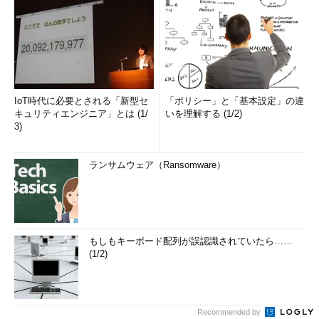
ちなみに、/sと/hybridを組み合わせてシャットダウンすると、
次回のブートは高速スタートアップになる。
※次回高速スタートアップさせるためのシャットダウン
IoT時代に必要とされる「新型セ
「ポリシー」と「基本設定」の違
キュリティエンジニア」とは (1/
いを理解する (1/2)
shutdown /s /hybrid /t 0
3)
ランサムウェア（Ransomware）
システムをマルチ・ブートしている場合のOS選択
システムに2つ以上のWindows OSをインストールしている場
合、通常は起動時にOSを選択するメニュー画面が表示される。
だがWindows 8をインストールすると、最後にインストールした
もしもキーボード配列が誤認識されていたら……
OSがアクティブになり、電源ボタンを押してシステムを起動し
(1/2)
ても、ブート・メニューが表示されないことがある（OSの選択
待ち時間を0にしていたり、高速スタートアップが有効な場
合）。これでは起動するOSを変更したり、別のOSを起動するこ
Recommended by
とができない。またBIOSやUEFI（UEFIについては後述）のセッ