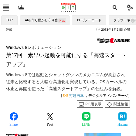
TOP
AIを作り動かし守り生かす
ロー/ノーコード
クラウドネイ
連載
2013年3月21日 公開
Windows 8レボリューション
第17回 素早い起動を可能にする「高速スタート
アップ」
Windows 8では起動とシャットダウンのメカニズムが刷新され、
従来と比較すると大幅な高速化を実現している。OSカーネルの
休止と再開を使った「高速スタートアップ」の仕組みを解説。
[
打越浩幸
，デジタルアドバンテージ]
PC用表示
関連情報
Share
Post
LINE
Hatena