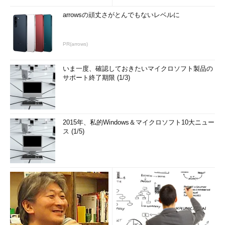
もよいが、次の方法を使えば、高速スタートアップの設定を変え
ずに、1回だけコールド・ブートできる。
arrowsの頑丈さがとんでもないレベルに
GUIメニューで再起動させる
PR(arrows)
Windows 8システムをシャットダウンするには、設定チャーム
の「電源」をクリックして［シャットダウン］を選べばよいが、
いま一度、確認しておきたいマイクロソフト製品の
［再起動］を選べばコールド・ブートになる。
サポート終了期限 (1/3)
2015年、私的Windows＆マイクロソフト10大ニュー
ス (1/5)
GUIメニューで再起動する
これは設定チャームの「電源」をクリッ
クしたところ。システムを完全に再起動
させたい場合は、GUIで再起動メニュー