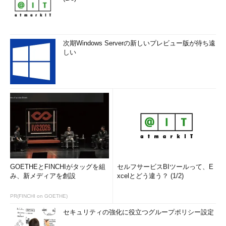
C:\>powercfg -a
…これを実行してみる
以下のスリープ状態がこのシステムで利用可能です:
スタンバイ (S3)
次期Windows Serverの新しいプレビュー版が待ち遠
休止状態
しい
ハイブリッド スリープ
高速スタートアップ
…このシステムでは利用可能
以下のスリープ状態はこのシステムでは利用できません:
スタンバイ (S1)
システム ファームウェアはこのスタンバイ状態をサポ
ートしていません。
…（以下省略）…
GOETHEとFINCHIがタッグを組
セルフサービスBIツールって、E
み、新メディアを創設
xcelとどう違う？ (1/2)
利用できないシステムの場合は次のように表示される。
PR(FINCHI on GOETHE)
※高速スタートアップが利用できないシステムの場合
セキュリティの強化に役立つグループポリシー設定
C:\>powercfg -a