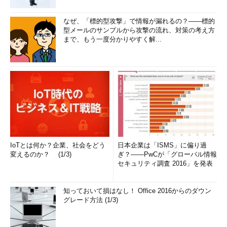
Windows 8の高速スタートアップ
Windows 8の高速スタートアップでは、完全な再起動ではな
なぜ、「標的型攻撃」で情報が漏れるの？――標的
く、カーネル・モードの休止と再開を使って、高速な起動を
型メールのサンプルから攻撃の流れ、対策の考え方
実現している。シャットダウン時にOSカーネル（デバイ
まで、もう一度分かりやすく解...
ス・ドライバとサービスを含む）をディスクに書き出して休
止させておき、起動時には休止状態ファイルのロードとそこ
からの再開を行う。起動時にデバイスの検出やロード、必要
なサービスのロードなどを行わないため、大幅に高速化でき
る。休止状態の保存のため、シャットダウン時間が少しだけ
長くなるが、実際には数秒なので、問題はないだろう。
次回起動時には、以前のような「
完全なブート処理（コール
ド・ブート）
」ではなく、休止ファイルからの状態のロードとカ
IoTとは何か？企業、社会をどう
日本企業は「ISMS」に偏り過
ーネルやデバイス・ドライバ、サービスなどの起動だけで済むの
変えるのか？ (1/3)
ぎ？――PwCが「グローバル情報
で、起動時間は大幅に短縮される。ファイル・システム経由でデ
セキュリティ調査 2016」を発表
バイス・ドライバをロードするわけではなく、単一の休止ファイ
ル（hiberfile.sysファイル）からの読み出しだけなので、ディス
知っておいて損はなし！ Office 2016からのダウン
ク読み出しの効率もよい（休止状態からの復帰には、マルチコア
グレード方法 (1/3)
を駆使して並列処理している）。カーネルをロードして起動でき
たら、あとはシェルのロードやユーザー・セッションの開始など