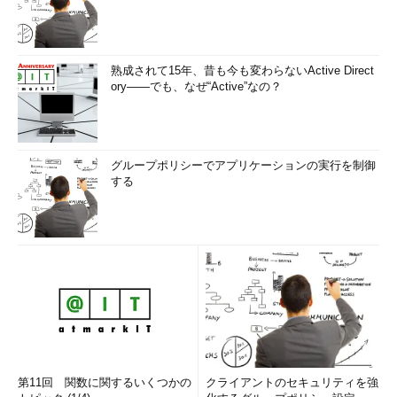
以下のスリープ状態がこのシステムで利用可能です:
スタンバイ (S1)
…ここに「高速スタートアップ」という項目が表示されない
熟成されて15年、昔も今も変わらないActive Direct
ory――でも、なぜ“Active”なの？
以下のスリープ状態はこのシステムでは利用できません:
スタンバイ (S2)
システム ファームウェアはこのスタンバイ状態をサポ
ートしていません。
グループポリシーでアプリケーションの実行を制御
…（以下省略）…
する
高速スタートアップの仕組み
Windows 8では元々、ブート・コードの見直しなどにより、以
前のWindows 7よりもブートに要する時間（サインインの画面が
表示されるまでの時間）はいくらか短くなっている。それをさら
に改善して、大幅に高速化したのが高速スタートアップである。
従来のブート・シーケンスでは初期化に時間がかかっている
第11回 関数に関するいくつかの
クライアントのセキュリティを強