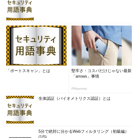
い。
高速スタートアップが利用できないシステムの例
高速スタートアップが利用できない場合はこのように表示さ
「ポートスキャン」とは
堅牢さ・コスパだけじゃない最新
れる。
「arrows」事情
（1）
「高速スタートアップを有効にする（推奨）」が見
あたらない。このシステムでは、スリープとロック画面しか
利用できない。
PR(arrows)
生体認証（バイオメトリクス認証）とは
コマンド・プロンプト上で確認するには、「powercfg -a」コ
マンドを実行してみればよい。
5分で絶対に分かるWebフィルタリング（初級編）
※高速スタートアップが有効なシステムの場合
(1/5)