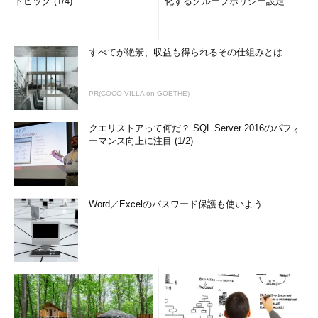
トピック (1/4)
化するグループポリシー設定
まず、以前のWindows OSにおけるブート・シーケンスを見て
みよう。
すべてが絶景、収益も得られるその仕組みとは
PR(COCO VILLA on GOETHE)
Windows OSの一般的なブート・シーケンス
Windows OSにおけるフルブート（コールド・ブート）・シ
クエリストアって何だ？ SQL Server 2016のパフォ
ーケンスの概要（休止状態やサスペンドからの復帰の場合は
ーマンス向上に注目 (1/2)
別）。BIOSのPOST処理が終わると、OSのロードと初期化が
始まり、デバイスの検出やデバイス・ドライバ、サービスな
どのロードと初期化などが行われ、その後ユーザー・セッシ
ョンが開始される。
Word／Excelのパスワード保護も使いよう
システムが起動すると、まず「
POST（Power On Self
Test）
」と呼ばれるコードが実行される。これは一般的には
BIOSの起動画面として認識されているものである（表示しない
ようになっているシステムも多いが）。システム全体の初期化や
テストなどが行われた後、ディスクの先頭からブート・コードを
読み出してきて、OSのロードの準備を始める段階である。