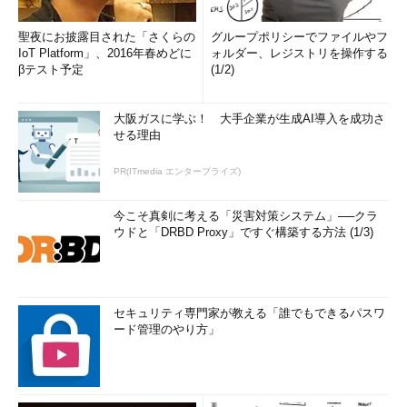
を選択する。
（1）
マウス・カーソルを画面右下へ
聖夜にお披露目された「さくらの
グループポリシーでファイルやフ
移動させるか［Windows］＋［C］キー
IoT Platform」、2016年春めどに
ォルダー、レジストリを操作する
などで設定チャームを表示させ、これを
βテスト予定
(1/2)
クリックする。
（2）
これを実行する。
大阪ガスに学ぶ！ 大手企業が生成AI導入を成功さ
せる理由
コマンド・プロンプトで再起動させる
PR(ITmedia エンタープライズ)
コマンド・プロンプト上の操作でシステムを完全にコールド・
ブートさせるためには、shutdownコマンドを実行する。末尾の
今こそ真剣に考える「災害対策システム」──クラ
「/t 0」オプションは、タイムアウト＝0秒、つまり、いますぐ実
ウドと「DRBD Proxy」ですぐ構築する方法 (1/3)
行せよという指示である。
※コールド・ブートさせる場合
セキュリティ専門家が教える「誰でもできるパスワ
shutdown /r /t 0
ード管理のやり方」
※シャットダウンさせる場合
shutdown /s /t 0