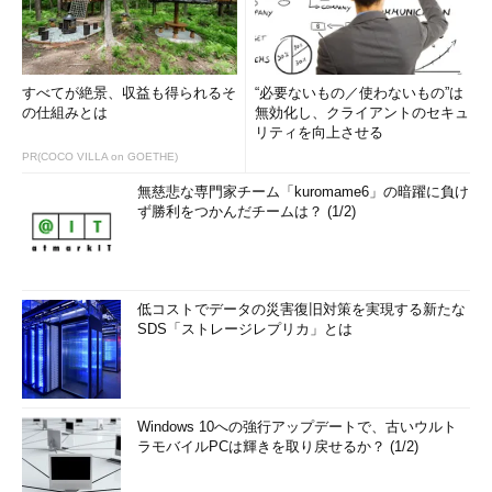
OSの初期ロードが完了すると、続いてOSカーネルや必須デバ
イス・ドライバのロードと初期化が行われる。そしてシステムに
接続されているデバイスをスキャンして調査し、追加のデバイ
すべてが絶景、収益も得られるそ
“必要ないもの／使わないもの”は
ス・ドライバのロードと初期化も行う。以後は、サービスの起動
の仕組みとは
無効化し、クライアントのセキュ
リティを向上させる
やユーザー・シェルの起動、サインイン（ログオン）画面の表示
PR(COCO VILLA on GOETHE)
などが行われる。
無慈悲な専門家チーム「kuromame6」の暗躍に負け
以上が主なブート処理であるが、この中で一番時間がかかるの
ず勝利をつかんだチームは？ (1/2)
が、システムに接続されているデバイスの調査とデバイス・ドラ
イバのロード／起動である。どんなシステムでも数十個のデバイ
ス・ドライバがロードされるし、新しいデバイスを追加すると、
低コストでデータの災害復旧対策を実現する新たな
通常はそれに関連して新しいサービスなども追加されるので、初
SDS「ストレージレプリカ」とは
期化に要する時間はますます増える傾向になる。特に、PnP（プ
ラグ＆プレイ）対応ではないレガシーなデバイスでは、特定のポ
ートをスキャンしてデバイスの存在をチェックするので（デバイ
スが存在しているかどうかは応答が返ってくるかどうかで判断す
Windows 10への強行アップデートで、古いウルト
るため、いくらかの待ち時間も必要）、非常に時間がかかる。
ラモバイルPCは輝きを取り戻せるか？ (1/2)
初期化を省いて休止状態から起動することで起動時間を短縮する