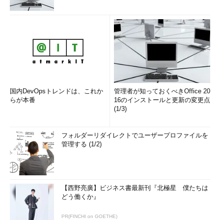
これを改善して、起動時間を大幅に短縮するにはどうすればよ
いか？ そこで考え出された解決方法が「
起動時に初期化するの
を止める
」である。代わりに、前回の最後の状態（シャットダウ
ン直前のメモリやCPUの状態）を「
休止状態としてディスクに保
存
」しておき、「
起動時にはその休止状態から復帰させる
」よう
にすれば、いちいち初期化する必要がなくなるというわけだ。た
だし一般的な休止（ハイバネーション）状態と違い、高速スター
国内DevOpsトレンドは、これか
管理者が知っておくべきOffice 20
トアップではユーザー・セッションをすべて終了させ、ユーザ
らが本番
16のインストールと更新の変更点
ー・シェルまで終了させた状態にしてから、カーネルを休止して
(1/3)
いる。カーネルとデバイス・ドライバ、サービスだけがメモリ上
に残った状態で休止させることにより、保存に必要なディスク領
フォルダーリダイレクトでユーザープロファイルを
域が少なくて済む（カーネル・メモリの分だけなので数
管理する (1/2)
100Mybtesでよい）。
【西野亮廣】ビジネス書最新刊『北極星 僕たちは
どう働くか』
PR(FINCHI on GOETHE)