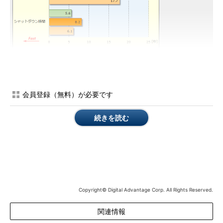
起動とシャットダウン時間の比較
Intelのマザーボード（DQ67SW）とCore i7-2600、2Tbyte
会員登録（無料）が必要です
sクラスのハードディスクを使った自作PCシステムでの測定
結果。電源ボタンを押して起動し、BIOSのPOST画面が終わ
ってからログオン画面（Windows 8ではサインイン画面）が
続きを読む
表示されるまでの時間と、電源ボタンを押してシステムの動
作中LEDが完全に消灯するまでの時間を測定。3回測定して
平均値を算出。
高速スタートアップが利用できるかどうか確認するには
Copyright© Digital Advantage Corp. All Rights Reserved.
通常、高速スタートアップは明示的にオンにする必要はない。
高速スタートアップが利用できるシステムであれば、Windows 8
関連情報
が自動的にその機能をオンにするからだ（この場合、手動でオフ