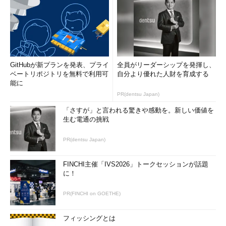
高速スタートアップ機能が有効なシステムならば、
（1）
が
表示されている。高速スタートアップが利用できないシステ
ムの場合は、この項目自体が表示されていない。システムに
よっては、「スリープ」や「休止状態」の項目も表示されて
いないことがある。
（1）
高速スタートアップ機能が利用可能なシステムの場
合は、このように項目が表示され、デフォルトではチェック
GitHubが新プランを発表、プライ
全員がリーダーシップを発揮し、
ボックスがオンになっているはずである。
ベートリポジトリを無料で利用可
自分より優れた人財を育成する
（2）
設定を変更したい場合は、一度このリンクをクリッ
能に
クしてから、設定を変更する。
PR(dentsu Japan)
「さすが」と言われる驚きや感動を。新しい価値を
生む電通の挑戦
「シャットダウン設定」グループの中に、上の画面のように
「高速スタートアップを有効にする（推奨）」という項目があれ
PR(dentsu Japan)
ば、このシステムでは高速スタートアップ機能が利用できる。こ
の設定を変更して一時的に無効にしたり、元に戻したりするに
FINCHI主催「IVS2026」トークセッションが話題
は、画面上部にある［現在利用可能ではない設定を変更します］
に！
のリンクをクリックしてから、チェックボックスをオン／オフし
て変更すればよい。
PR(FINCHI on GOETHE)
次の画面のように、「高速スタートアップを有効にする（推
フィッシングとは
奨）」という項目がなければ、高速スタートアップは利用できな