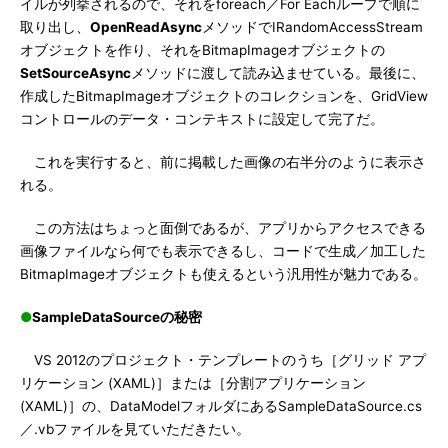
イルが列挙されるので、それをforeach／For Eachループで順に
取り出し、
OpenReadAsync
メソッドでIRandomAccessStream
オブジェクトを作り、それをBitmapImageオブジェクトの
SetSourceAsync
メソッドに渡して読み込ませている。最後に、
作成したBitmapImageオブジェクトのコレクションを、GridView
コントロールのデータ・コンテキストに設定して完了だ。
これを実行すると、前に掲載した画像の右半分のように表示さ
れる。
この方法はちょっと面倒であるが、アプリからアクセスできる
画像ファイルなら何でも表示できるし、コードで生成／加工した
BitmapImageオブジェクトも使えるという汎用性が魅力である。
●
SampleDataSourceの秘密
VS 2012のプロジェクト・テンプレートのうち［グリッド アプ
リケーション (XAML)］または［分割アプリケーション
(XAML)］の、DataModelフォルダにあるSampleDataSource.cs
／.vbファイルを見ていただきたい。