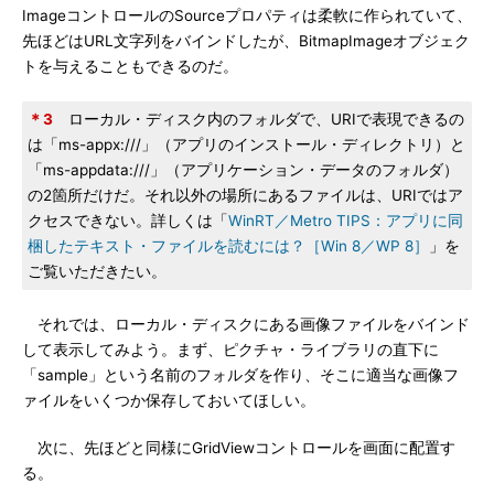
ImageコントロールのSourceプロパティは柔軟に作られていて、
先ほどはURL文字列をバインドしたが、BitmapImageオブジェク
トを与えることもできるのだ。
＊3
ローカル・ディスク内のフォルダで、URIで表現できるの
は「ms-appx:///」（アプリのインストール・ディレクトリ）と
「ms-appdata:///」（アプリケーション・データのフォルダ）
の2箇所だけだ。それ以外の場所にあるファイルは、URIではア
クセスできない。詳しくは「
WinRT／Metro TIPS：アプリに同
梱したテキスト・ファイルを読むには？［Win 8／WP 8］
」を
ご覧いただきたい。
それでは、ローカル・ディスクにある画像ファイルをバインド
して表示してみよう。まず、ピクチャ・ライブラリの直下に
「sample」という名前のフォルダを作り、そこに適当な画像フ
ァイルをいくつか保存しておいてほしい。
次に、先ほどと同様にGridViewコントロールを画面に配置す
る。