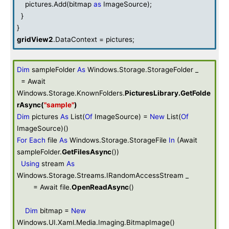
pictures.Add(bitmap
as
ImageSource);
}
}
gridView2
.DataContext = pictures;
Dim
sampleFolder
As
Windows.Storage.StorageFolder _
= Await
Windows.Storage.KnownFolders.
PicturesLibrary
.GetFolde
rAsync(
"sample"
)
Dim
pictures
As
List(
Of
ImageSource) =
New
List(
Of
ImageSource)()
For
Each
file
As
Windows.Storage.StorageFile
In
(Await
sampleFolder.
GetFilesAsync
())
Using
stream
As
Windows.Storage.Streams.IRandomAccessStream _
= Await file.
OpenReadAsync
()
Dim
bitmap =
New
Windows.UI.Xaml.Media.Imaging.BitmapImage()