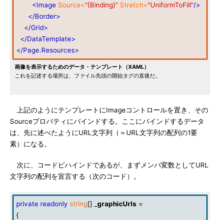
<Image
Source=
"{Binding}"
Stretch=
"UniformToFill"
/>
</Border>
</Grid>
</DataTemplate>
</Page.Resources>
画像を表示するためのデータ・テンプレート（XAML）
これを記述する場所は、ファイル先頭の開始タグの直後だ。
上記のようにテンプレートにImageコントロールを置き、その
Sourceプロパティにバインドする。ここにバインドするデータ
は、先に述べたようにURL文字列（＝URL文字列の配列の1要
素）になる。
次に、コードビハインドであるが、まずメンバ変数としてURL
文字列の配列を宣言する（次のコード）。
private
readonly
string
[] _
graphicUrls
=
{