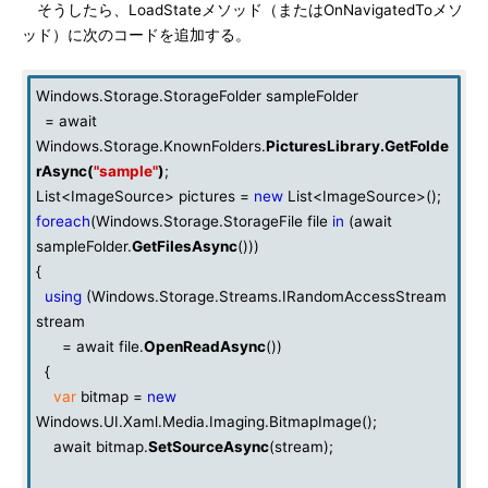
そうしたら、LoadStateメソッド（またはOnNavigatedToメソ
ッド）に次のコードを追加する。
Windows.Storage.StorageFolder sampleFolder
= await
Windows.Storage.KnownFolders.
PicturesLibrary
.GetFolde
rAsync(
"sample"
)
;
List<ImageSource> pictures =
new
List<ImageSource>();
foreach
(Windows.Storage.StorageFile file
in
(await
sampleFolder.
GetFilesAsync
()))
{
using
(Windows.Storage.Streams.IRandomAccessStream
stream
= await file.
OpenReadAsync
())
{
var
bitmap =
new
Windows.UI.Xaml.Media.Imaging.BitmapImage();
await bitmap.
SetSourceAsync
(stream);