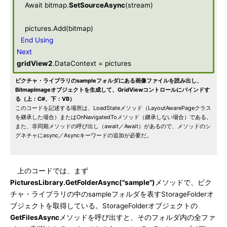
Await bitmap.
SetSourceAsync
(stream)
pictures.Add(bitmap)
End
Using
Next
gridView2
.DataContext = pictures
ピクチャ・ライブラリのsampleフォルダにある画像ファイルを読み出し、
BitmapImageオブジェクトを生成して、GridViewコントロールにバインドす
る（上：C#、下：VB）
このコードを記述する場所は、LoadStateメソッド（LayoutAwarePageクラス
を継承した場合）またはOnNavigatedToメソッド（継承しない場合）である。
また、非同期メソッドの呼び出し（await／Await）があるので、メソッドのシ
グネチャにasync／Asyncキーワードの追加が必要だ。
上のコードでは、まず
PicturesLibrary.GetFolderAsync("sample")
メソッドで、ピク
チャ・ライブラリの中のsampleフォルダを表すStorageFolderオ
ブジェクトを取得している。StorageFolderオブジェクトの
GetFilesAsync
メソッドを呼び出すと、そのフォルダ内の全ファ