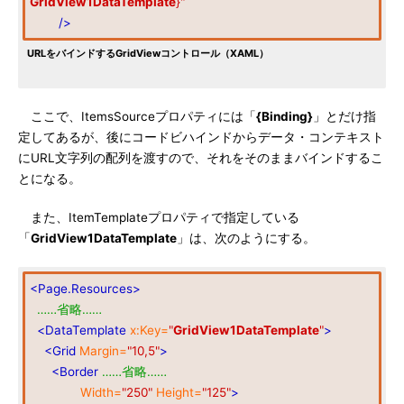
GridView1DataTemplate
}"
/>
URLをバインドするGridViewコントロール（XAML）
ここで、ItemsSourceプロパティには「
{Binding}
」とだけ指
定してあるが、後にコードビハインドからデータ・コンテキスト
にURL文字列の配列を渡すので、それをそのままバインドするこ
とになる。
また、ItemTemplateプロパティで指定している
「
GridView1DataTemplate
」は、次のようにする。
<Page.Resources>
……省略……
<DataTemplate
x:Key=
"
GridView1DataTemplate
"
>
<Grid
Margin=
"10,5"
>
<Border
……省略……
Width=
"250"
Height=
"125"
>