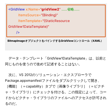
<GridView
x:Name=
"
gridView2
"
……省略……
ItemsSource=
"{Binding}"
ItemTemplate=
"{StaticResource
GridView1DataTemplate}"
/>
BitmapImageオブジェクトをバインドするGridViewコントロール（XAML）
データ・テンプレート「GridView1DataTemplate」は、以前と
同じものを使うので改めて記述することはない。
次に、VS 2012のソリューション・エクスプローラで
Package.appxmanifestファイルをダブルクリックして開き、
［機能］（＝capability）タブで［画像ライブラリ］（＝ピクチ
ャ・ライブラリ）にチェックを付ける。この指定によって、コー
ドからピクチャ・ライブラリのファイルへのアクセスが許可され
るのだ。