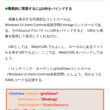
●
簡易的に実装するにはURIをバインドする
画像を表示する代表的なコントロールは、
Windows.UI.Xaml.Controls名前空間のImageコントロールであ
る。そのSourceプロパティにURIをバインドすると、URIから画
像を取得して表示してくれるのだ。
URIとしては、WebのURLでもよいし、ローカルにあるファイ
ルを表すURIでもよい。ここでは、WebのURLをバインドしてみ
よう。
バインディング・ターゲットはGridViewコントロール
（Windows.UI.Xaml.Controls名前空間）にしよう。次のような
XAMLコードを記述する。
<GridView
x:Name=
"
gridView1
"
ItemsSource=
"
{Binding}
"
ItemTemplate=
"{StaticResource