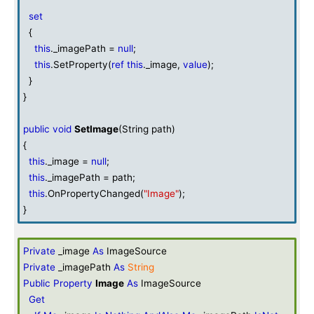
set
{
this
._imagePath =
null
;
this
.SetProperty(
ref
this
._image,
value
);
}
}
public
void
SetImage
(String path)
{
this
._image =
null
;
this
._imagePath = path;
this
.OnPropertyChanged(
"Image"
);
}
Private
_image
As
ImageSource
Private
_imagePath
As
String
Public
Property
Image
As
ImageSource
Get