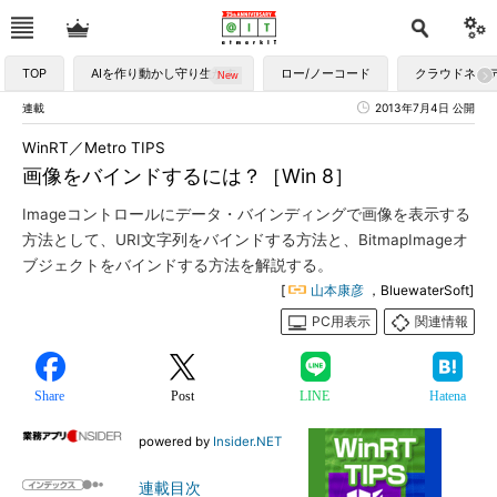
TOP
AIを作り動かし守り生かす
ロー/ノーコード
クラウドネイ
連載
2013年7月4日 公開
WinRT／Metro TIPS
画像をバインドするには？［Win 8］
Imageコントロールにデータ・バインディングで画像を表示する
方法として、URI文字列をバインドする方法と、BitmapImageオ
ブジェクトをバインドする方法を解説する。
[
山本康彦
，BluewaterSoft]
PC用表示
関連情報
Share
Post
LINE
Hatena
powered by
Insider.NET
連載目次