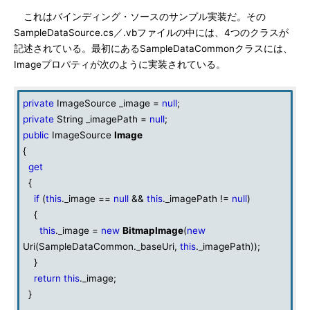
これはバインディング・ソースのサンプル実装だ。その
SampleDataSource.cs／.vbファイルの中には、4つのクラスが
記述されている。最初にあるSampleDataCommonクラスには、
Imageプロパティが次のように実装されている。
private
ImageSource _image =
null
;
private
String _imagePath =
null
;
public
ImageSource
Image
{
get
{
if
(
this
._image ==
null
&&
this
._imagePath !=
null
)
{
this
._image =
new
BitmapImage
(
new
Uri(SampleDataCommon._baseUri,
this
._imagePath));
}
return
this
._image;
}