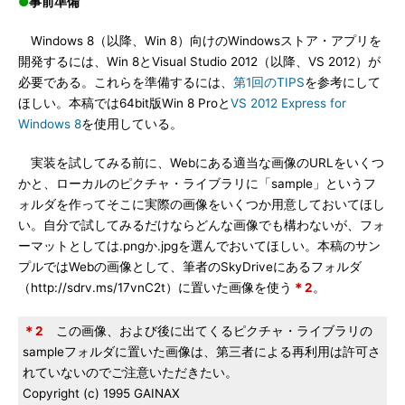
●
事前準備
Windows 8（以降、Win 8）向けのWindowsストア・アプリを
開発するには、Win 8とVisual Studio 2012（以降、VS 2012）が
必要である。これらを準備するには、
第1回のTIPS
を参考にして
ほしい。本稿では64bit版Win 8 Proと
VS 2012 Express for
Windows 8
を使用している。
実装を試してみる前に、Webにある適当な画像のURLをいくつ
かと、ローカルのピクチャ・ライブラリに「sample」というフ
ォルダを作ってそこに実際の画像をいくつか用意しておいてほし
い。自分で試してみるだけならどんな画像でも構わないが、フォ
ーマットとしては.pngか.jpgを選んでおいてほしい。本稿のサン
プルではWebの画像として、筆者のSkyDriveにあるフォルダ
（http://sdrv.ms/17vnC2t）に置いた画像を使う
＊2
。
＊2
この画像、および後に出てくるピクチャ・ライブラリの
sampleフォルダに置いた画像は、第三者による再利用は許可さ
れていないのでご注意いただきたい。
Copyright (c) 1995 GAINAX