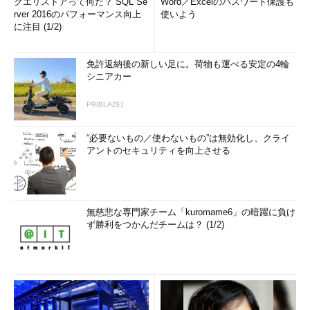
クエリストアって何だ？ SQL Se
Word／Excelのパスワード保護も
rver 2016のパフォーマンス向上
使いよう
に注目 (1/2)
免許返納後の新しい足に。荷物も運べる安定の4輪
シニアカー
PR(BLAZE)
“必要ないもの／使わないもの”は無効化し、クライ
アントのセキュリティを向上させる
無慈悲な専門家チーム「kuromame6」の暗躍に負け
ず勝利をつかんだチームは？ (1/2)