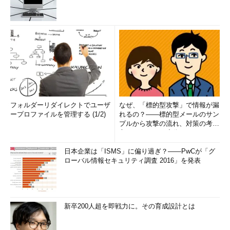
フォルダーリダイレクトでユーザ
なぜ、「標的型攻撃」で情報が漏
ープロファイルを管理する (1/2)
れるの？――標的型メールのサン
プルから攻撃の流れ、対策の考え
方まで、もう一度分かりやすく
解...
日本企業は「ISMS」に偏り過ぎ？――PwCが「グ
ローバル情報セキュリティ調査 2016」を発表
新卒200人超を即戦力に。その育成設計とは