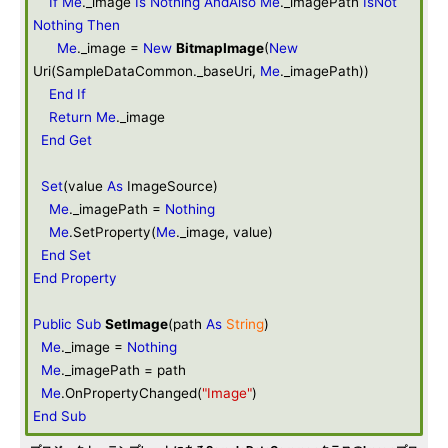
If
Me
._image
Is
Nothing
AndAlso
Me
._imagePath
IsNot
Nothing
Then
Me
._image =
New
BitmapImage
(
New
Uri(SampleDataCommon._baseUri,
Me
._imagePath))
End
If
Return
Me
._image
End
Get
Set
(value
As
ImageSource)
Me
._imagePath =
Nothing
Me
.SetProperty(
Me
._image, value)
End
Set
End
Property
Public
Sub
SetImage
(path
As
String
)
Me
._image =
Nothing
Me
._imagePath = path
Me
.OnPropertyChanged(
"Image"
)
End
Sub