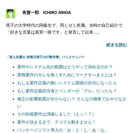
有賀一郎 ICHIRO ARIGA
塔子の大学時代の同級生で、同じゼミ所属。当時の自己紹介で
「好きな言葉は真実一路です」と発言して以来……
続きを読む
「美人弁護士 有栖川塔子のIT事件簿」バックナンバー
要件やシステム化の範囲はどうやって決めるのか？
業務要件のモレを無くすためにマークすべき人とは？
もしも要件定義の無いシステム開発の担当になったら
もし要件定義担当者とベンダーが「グル」だったら？
修正の影響範囲が分からない？ そんなの徹夜でおやりなさ
い
その性能要件は消滅しました（えっ！？）
要件が決まるまで、テコでも動きません！
パッケージソフト導入の「お・と・し・あ・な」