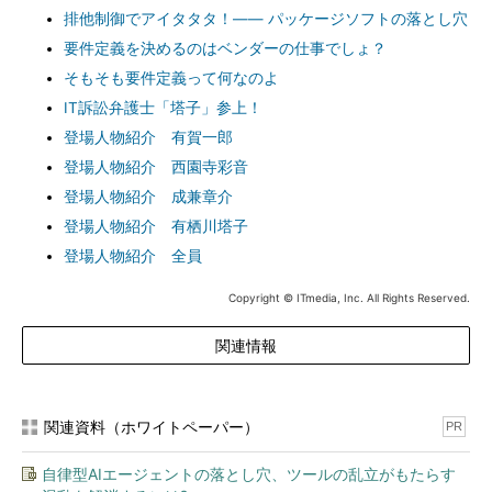
排他制御でアイタタタ！―― パッケージソフトの落とし穴
要件定義を決めるのはベンダーの仕事でしょ？
そもそも要件定義って何なのよ
IT訴訟弁護士「塔子」参上！
登場人物紹介 有賀一郎
登場人物紹介 西園寺彩音
登場人物紹介 成兼章介
登場人物紹介 有栖川塔子
登場人物紹介 全員
Copyright © ITmedia, Inc. All Rights Reserved.
関連情報
関連資料（ホワイトペーパー）
PR
自律型AIエージェントの落とし穴、ツールの乱立がもたらす