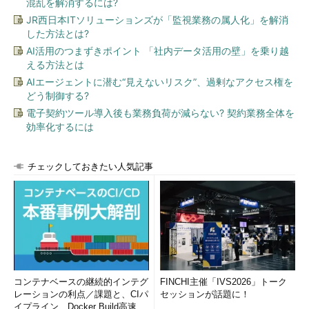
混乱を解消するには?
JR西日本ITソリューションズが「監視業務の属人化」を解消
した方法とは?
AI活用のつまずきポイント 「社内データ活用の壁」を乗り越
える方法とは
AIエージェントに潜む“見えないリスク”、過剰なアクセス権を
どう制御する?
電子契約ツール導入後も業務負荷が減らない? 契約業務全体を
効率化するには
チェックしておきたい人気記事
コンテナベースの継続的インテグ
FINCHI主催「IVS2026」トーク
レーションの利点／課題と、CIパ
セッションが話題に！
イプライン、Docker Build高速化