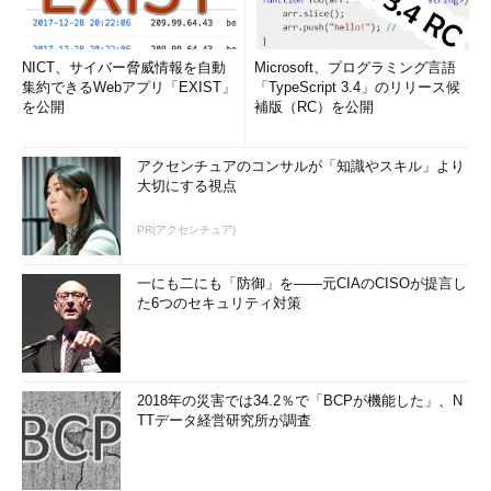
NICT、サイバー脅威情報を自動
Microsoft、プログラミング言語
集約できるWebアプリ「EXIST」
「TypeScript 3.4」のリリース候
を公開
補版（RC）を公開
アクセンチュアのコンサルが「知識やスキル」より
大切にする視点
PR(アクセンチュア)
一にも二にも「防御」を――元CIAのCISOが提言し
た6つのセキュリティ対策
2018年の災害では34.2％で「BCPが機能した」、N
TTデータ経営研究所が調査