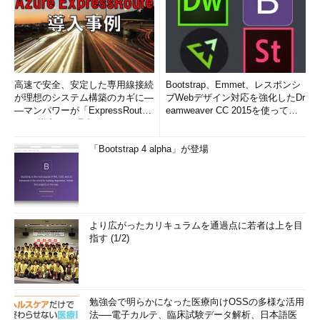
高速で安全、安定した専用線接続
Bootstrap、Emmet、レスポンシ
が理想のシステム構築のカギに―
ブWebデザイン対応を強化したDr
―マンパワーが「ExpressRout
eamweaver CC 2015を使って
e」を導入した理由
み...
「Bootstrap 4 alpha」が登場
より広がったカリキュラムを通過点に若者は上を目
指す (1/2)
勉強会で明らかになった医療向けOSSの多様な活用
法──電子カルテ、臨床試験データ解析、日本語医