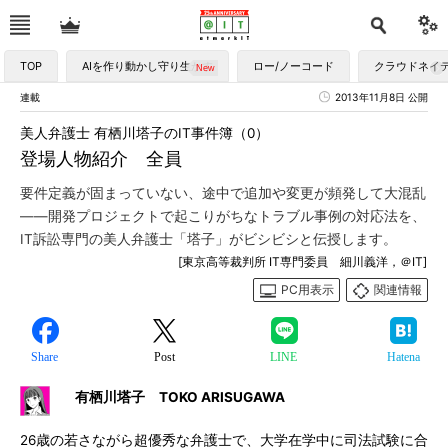
TOP
AIを作り動かし守り生かす
ロー/ノーコード
クラウドネイ
連載
2013年11月8日 公開
美人弁護士 有栖川塔子のIT事件簿（0）
登場人物紹介 全員
要件定義が固まっていない、途中で追加や変更が頻発して大混乱
――開発プロジェクトで起こりがちなトラブル事例の対応法を、
IT訴訟専門の美人弁護士「塔子」がビシビシと伝授します。
[東京高等裁判所 IT専門委員 細川義洋，＠IT]
PC用表示
関連情報
Share
Post
LINE
Hatena
有栖川塔子 TOKO ARISUGAWA
26歳の若さながら超優秀な弁護士で、大学在学中に司法試験に合