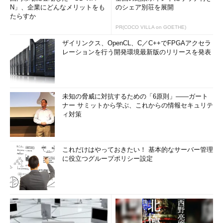
N」、企業にどんなメリットをも
のシェア別荘を展開
たらすか
PR(COCO VILLA on GOETHE)
ザイリンクス、OpenCL、C／C++でFPGAアクセラ
レーションを行う開発環境最新版のリリースを発表
未知の脅威に対抗するための「6原則」――ガート
ナー サミットから学ぶ、これからの情報セキュリテ
ィ対策
これだけはやっておきたい！ 基本的なサーバー管理
に役立つグループポリシー設定