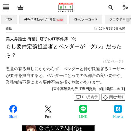
TOP
AIを作り動かし守り生かす
ロー/ノーコード
クラウドネイ
連載
2014年3月5日 公開
美人弁護士 有栖川塔子のIT事件簿（9）
もし要件定義担当者とベンダーが「グル」だった
ら？
（1/2 ページ）
悪意の有る無しにかかわらず、ベンダーと仲が良過ぎるユーザー
が要件を担当すると、ベンダーにとってのみ都合の良い要件や、
業務知識不足による要件不備を招く危険があります。
[東京高等裁判所 IT専門委員 細川義洋，＠IT]
PC用表示
関連情報
Share
Post
LINE
Hatena