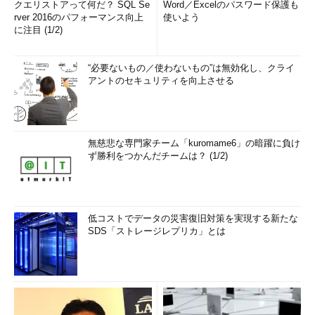
クエリストアって何だ？ SQL Se
Word／Excelのパスワード保護も
rver 2016のパフォーマンス向上
使いよう
に注目 (1/2)
“必要ないもの／使わないもの”は無効化し、クライ
アントのセキュリティを向上させる
無慈悲な専門家チーム「kuromame6」の暗躍に負け
ず勝利をつかんだチームは？ (1/2)
低コストでデータの災害復旧対策を実現する新たな
SDS「ストレージレプリカ」とは