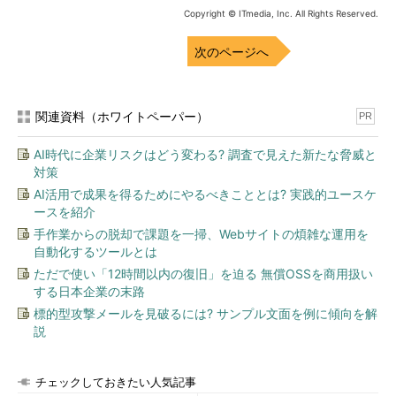
Copyright © ITmedia, Inc. All Rights Reserved.
次のページへ
関連資料（ホワイトペーパー）
PR
AI時代に企業リスクはどう変わる? 調査で見えた新たな脅威と
対策
AI活用で成果を得るためにやるべきこととは? 実践的ユースケ
ースを紹介
手作業からの脱却で課題を一掃、Webサイトの煩雑な運用を
自動化するツールとは
ただで使い「12時間以内の復旧」を迫る 無償OSSを商用扱い
する日本企業の末路
標的型攻撃メールを見破るには? サンプル文面を例に傾向を解
説
チェックしておきたい人気記事