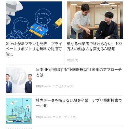
GitHubが新プランを発表、プライ
単なる作業者で終わらない、100
ベートリポジトリを無料で利用可
万人の働き方を変えるAI活用
能に
PR(＠IT)
日本HPが提唱する“予防医療型”IT運用のアプローチ
とは
PR(ITmedia エグゼクティブ)
社内データを扱えないAIを卒業 アプリ横断検索で
一元化
PR(ITmedia エンタープライズ)