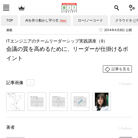
TOP
AIを作り動かし守り生かす
ロー/ノーコード
クラウドネイ
連載
2014年4月8日 公開
ITエンジニアのチームリーダーシップ実践講座（9）
会議の質を高めるために、リーダーが仕掛けるポ
イント
記事を見る
記事画像
＋
5 Images
1
2
3
4
5
著者
1 Authors