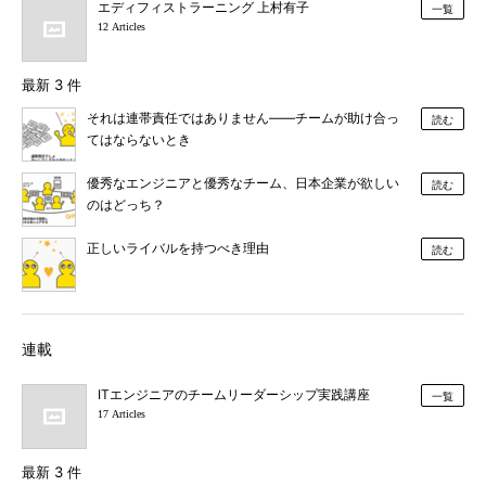
エディフィストラーニング 上村有子
一覧
12 Articles
最新 3 件
それは連帯責任ではありません――チームが助け合っ
読む
てはならないとき
優秀なエンジニアと優秀なチーム、日本企業が欲しい
読む
のはどっち？
正しいライバルを持つべき理由
読む
連載
ITエンジニアのチームリーダーシップ実践講座
一覧
17 Articles
最新 3 件