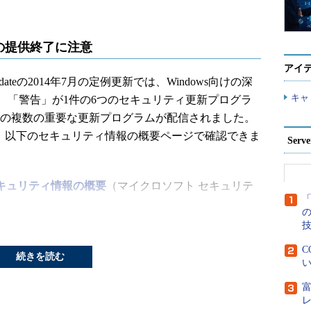
の提供終了に注意
アイ
t Updateの2014年7月の定例更新では、Windows向けの深
キャ
、「警告」が1件の6つのセキュリティ更新プログラ
Office向けの複数の重要な更新プログラムが配信されました。
新は、以下のセキュリティ情報の概要ページで確認できま
Ser
セキュリティ情報の概要
（マイクロソフト セキュリテ
「
緊急のセキュリティ更新プログラムがリリースされ
C
積的な更新プログラム
「KB2919355」を適用していな
続きを読む
い
 2012 R2
向けのセキュリティ更新プログラムの提供
が必要です。