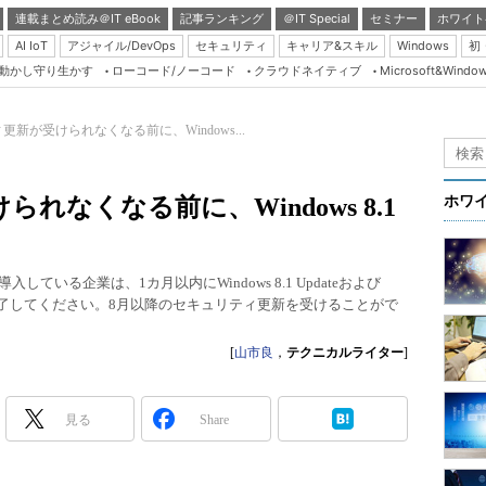
連載まとめ読み＠IT eBook
記事ランキング
＠IT Special
セミナー
ホワイト
AI IoT
アジャイル/DevOps
セキュリティ
キャリア&スキル
Windows
初
り動かし守り生かす
ローコード/ノーコード
クラウドネイティブ
Microsoft&Windo
Server & Storage
HTML5 + UX
新が受けられなくなる前に、Windows...
Smart & Social
）
Coding Edge
れなくなる前に、Windows 8.1
ホワ
Java Agile
Database Expert
12 R2を導入している企業は、1カ月以内にWindows 8.1 Updateおよび
Linux ＆ OSS
ateへの更新を完了してください。8月以降のセキュリティ更新を受けることがで
Master of IP Networ
[
山市良
，
テクニカルライター
]
Security & Trust
Test & Tools
見る
Share
Insider.NET
ブログ