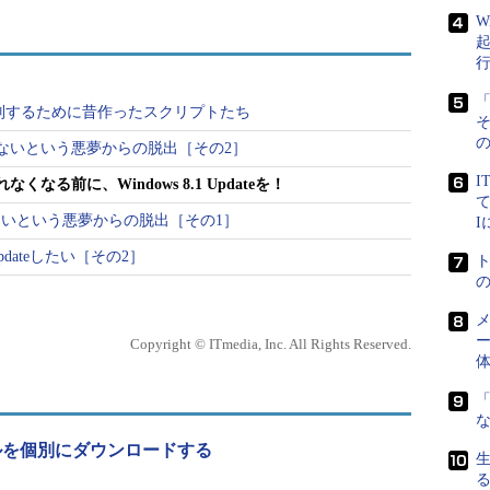
けの重要な更新プログラムについては、すでに6月で提
W
ダンUIの改善などを含む更新プログラム
「
を識別するために昔作ったスクリプトたち
新プログラムは「Windows 8.1 Update」や
の
ないという悪夢からの脱出［その2］
 Update」として知られるもので、2014年3月までにリリースさ
よびセキュリティ以外の更新プログラムを含む累積
I
なる前に、Windows 8.1 Updateを！
て
ラムを受けるための前提にもなります（
画面1
）。
いという悪夢からの脱出［その1］
pdateしたい［その2］
and Windows Server 2012 R2 Update: April 2014
メ
ー
Copyright © ITmedia, Inc. All Rights Reserved.
「
ファイルを個別にダウンロードする