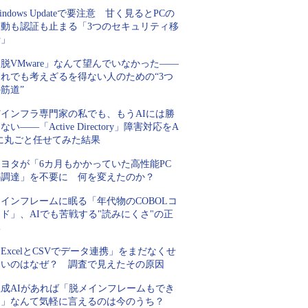
indows Updateで要注意 甘く見るとPCの
起動も認証も止まる「3つのセキュリティ移
行」
脱VMware」なんて望んでいなかった――
それでも考えざるを得ない人のための“3つ
筋道”
Tインフラ専門家の私でも、もうAIには勝
ない――「Active Directory」障害対応をA
Iに丸ごと任せてみた結果
トヨタが「6カ月もかかっていた高性能PC
の調達」を不要に 何を変えたのか？
インフレームに眠る「年代物のCOBOLコ
ド」、AIでも苦戦する"読みにくさ"の正
体
ExcelとCSVでデータ連携」をまだなくせ
ないのはなぜ？ 調査で見えたその原因
生成AIがあれば「脱メインフレームもでき
る」なんて気軽に言えるのは今のうち？