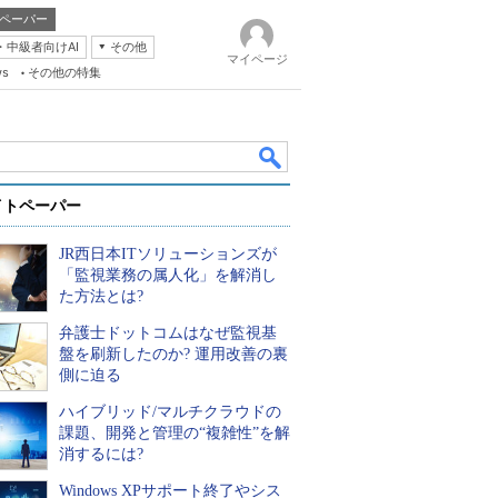
ペーパー
・中級者向けAI
その他
マイページ
ws
その他の特集
イトペーパー
JR西日本ITソリューションズが
「監視業務の属人化」を解消し
た方法とは?
弁護士ドットコムはなぜ監視基
k
盤を刷新したのか? 運用改善の裏
側に迫る
ハイブリッド/マルチクラウドの
課題、開発と管理の“複雑性”を解
消するには?
Windows XPサポート終了やシス