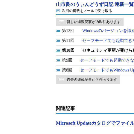
山市良のうぃんどうず日記 連載一覧
セキュリティ以外のWindows向
次回の掲載をメールで受け取る
供が終了しています。
新しい連載記事が 268 件あります
マイクロソフトは2014年4月、モ
12
Windowsのバージョン
「KB2919355」を提供しました。この更
11
セーフモードでも起動でき
「Windows Server 2012 R2
れたセキュリティ更新プログラムお
10
セキュリティ更新が受けられなく
的な更新であり、将来の更新プログ
9
セーフモードでも起動できな
8
セーフモードでもWindows U
Windows RT 8.1, Windows 8.1, 
過去の連載記事が 7 件あります
関連記事
Microsoft Updateカタログで