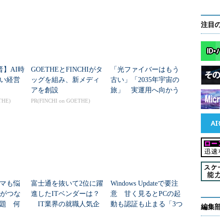
用していないWindows 8.1の個人ユーザーは、6月11
以外のWindows向け更新プログラムはインストール対象
注目
画面2
）。
晋】AI時
GOETHEとFINCHIがタ
「光ファイバーはもう
い経営
ッグを組み、新メディ
古い」「2035年宇宙の
アを創設
旅」 実運用へ向かう
データセンター新技術
THE)
PR(FINCHI on GOETHE)
マも悩
富士通を抜いて2位に躍
Windows Updateで要注
Nがつな
進したITベンダーは？
意 甘く見るとPCの起
題 何
IT業界の就職人気企
動も認証も止まる「3つ
編集
た？
業トップ20
のセキュリティ移行」