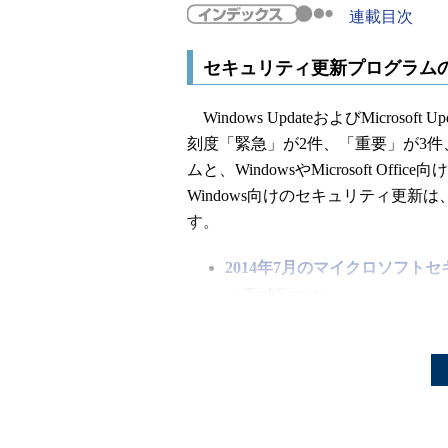
連載目次
セキュリティ更新プログラム
Windows UpdateおよびMicrosof
刻度「緊急」が2件、「重要」が3件
ムと、WindowsやMicrosoft 
Windows向けのセキュリティ更
す。
2014年7月のマイクロソフト
ィ TechCenter）
次回8月の定例更新までに定例外の
ない限り、4月にリリースされた累
いWindows 8.1およびWindows Server
はこれが最後になる予定なので注意