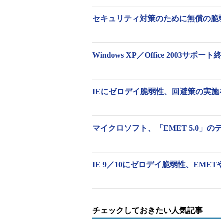
セキュリティ対策のために無償の脆
Windows XP／Office 2003サ
IEにゼロデイ脆弱性、回避策の実施
画面1
更新プログラム「KB2919355」適用
6月、7月の“セキュリティ更
マイクロソフト、「EMET 5.0」
更新プログラム「KB2919355
グラムの“前提”になるとのことで
IE 9／10にゼロデイ脆弱性、EMETや
や、時間的に間に合わないという企
で、企業ユーザーは「8月13日」（
「KB2919355」が適用されていな
供を継続する措置が取られました。
チェックしておきたい人気記事