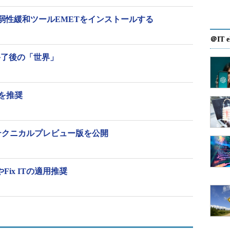
弱性緩和ツールEMETをインストールする
＠IT e
ポート終了後の「世界」
を推奨
済みのWindows 8.1で7月に自動選択された更新プログラム
新はなかった”は危険
のテクニカルプレビュー版を公開
」のリリース当初、これが5月以降に提供される更新プロ
した。しかし、更新が失敗するというトラブルの報告
Fix ITの適用推奨
業ユーザーに配慮し、個人ユーザーは「6月11日」ま
いずれも日本時間）まで、更新プログラム
いWindowsに対してもセキュリティ更新プログラムの提