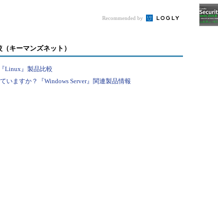
Recommended by
Windows 8.1には、6月以降、更新プログラム「KB2919355」
過去に更新プログラム「KB2919355」のインストールに
較（キーマンズネット）
うに「KB2919355」を非表示に設定してしまっ
Linux』製品比較
すか？『Windows Server』関連製品情報