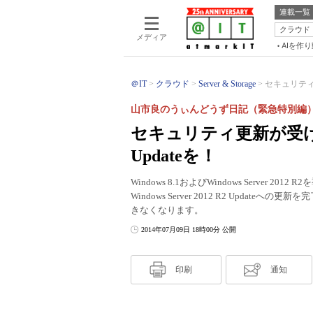
連載一覧
クラウド
メディア
AIを作
＠IT
クラウド
Server & Storage
セキュリティ更
山市良のうぃんどうず日記（緊急特別編
セキュリティ更新が受けら
Updateを！
Windows 8.1およびWindows Server 20
Windows Server 2012 R2 Upd
きなくなります。
2014年07月09日 18時00分 公開
印刷
通知