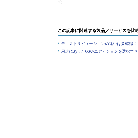
ズ)
画面2
更新プログラム「KB2919355」未適用の
以外は検出されなくなった
Windows 8.1の個人ユーザーで
この記事に関連する製品／サービスを比
失敗した方の中には、再検出されないよ
ディストリビューションの違いは要確認！『
ているかもしれません（
画面3
）。
用途にあったOSやエディションを選択できていま