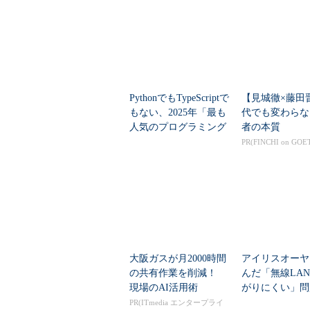
更新プログラム「KB2919355」を適
日の定例更新から「KB2919355」
として検出されなくなっています（
PythonでもTypeScriptで
【見城徹×藤田
もない、2025年「最も
代でも変わらな
人気のプログラミング
者の本質
言語」
PR(FINCHI on GOE
大阪ガスが月2000時間
アイリスオーヤ
の共有作業を削減！
んだ「無線LA
現場のAI活用術
がりにくい」問
を変えて解決し
PR(ITmedia エンタープライ