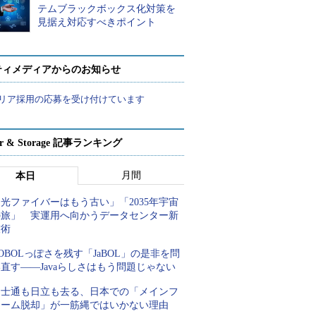
テムブラックボックス化対策を
見据え対応すべきポイント
ティメディアからのお知らせ
リア採用の応募を受け付けています
ver & Storage 記事ランキング
月間
本日
光ファイバーはもう古い」「2035年宇宙
の旅」 実運用へ向かうデータセンター新
技術
OBOLっぽさを残す「JaBOL」の是非を問
直す――Javaらしさはもう問題じゃない
富士通も日立も去る、日本での「メインフ
レーム脱却」が一筋縄ではいかない理由