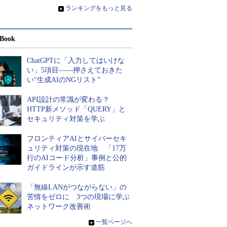
»
ランキングをもっと見る
Book
ChatGPTに「入力してはいけな
い」5項目――押さえておきた
い“生成AIのNGリスト”
API設計の常識が変わる？
HTTP新メソッド「QUERY」と
セキュリティ対策を学ぶ
フロンティアAIとサイバーセキ
ュリティ対策の現在地 「17万
行のAIコード分析」事例と公的
ガイドラインが示す道筋
「無線LANがつながらない」の
苦情をゼロに 3つの現場に学ぶ
ネットワーク改善術
»
一覧ページへ