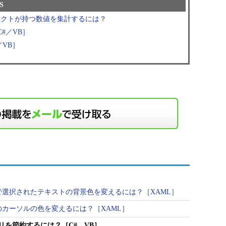
S
ェクトが持つ数値を集計するには？
#／VB］
／VB］
」
で選択されたテキストの背景色を変えるには？［XAML］
のカーソルの色を変えるには？［XAML］
リを節約するには？［C#、VB］