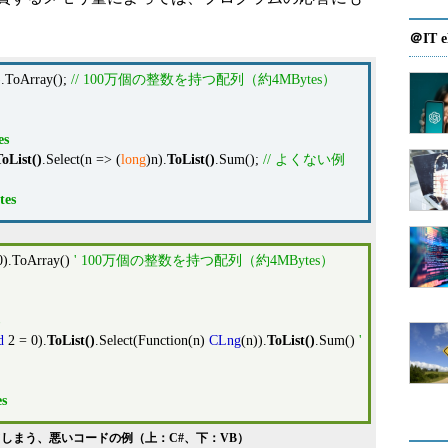
＠IT e
.ToArray();
// 100万個の整数を持つ配列（約4MBytes）
es
ToList
()
.Select(n => (
long
)n).
ToList
()
.Sum();
// よくない例
tes
0).ToArray()
' 100万個の整数を持つ配列（約4MBytes）
d
2 = 0).
ToList
()
.Select(Function(n)
CLng
(n)).
ToList
()
.Sum()
'
s
しまう、悪いコードの例（上：C#、下：VB）