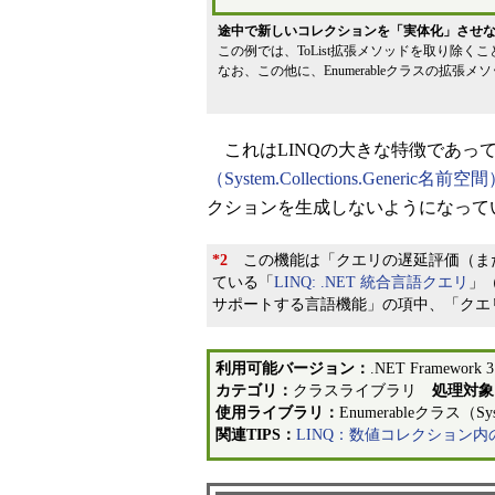
途中で新しいコレクションを「実体化」させな
この例では、ToList拡張メソッドを取り除
なお、この他に、Enumerableクラスの拡張メ
これはLINQの大きな特徴であっ
（System.Collections.Generic名前空
クションを生成しないようになって
*2
この機能は「クエリの遅延評価（また
ている「
LINQ: .NET 統合言語クエリ
」（
サポートする言語機能」の項中、「クエ
利用可能バージョン：
.NET Framework
カテゴリ：
クラスライブラリ
処理対象
使用ライブラリ：
Enumerableクラス（S
関連TIPS：
LINQ：数値コレクション内