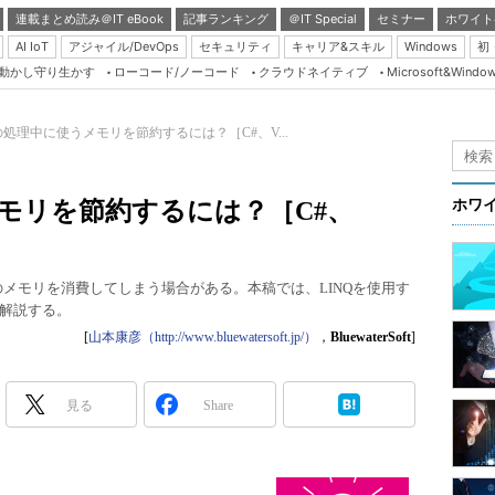
連載まとめ読み＠IT eBook
記事ランキング
＠IT Special
セミナー
ホワイト
AI IoT
アジャイル/DevOps
セキュリティ
キャリア&スキル
Windows
初
り動かし守り生かす
ローコード/ノーコード
クラウドネイティブ
Microsoft&Windo
Server & Storage
HTML5 + UX
Qの処理中に使うメモリを節約するには？［C#、V...
Smart & Social
Coding Edge
メモリを節約するには？［C#、
ホワ
Java Agile
Database Expert
のメモリを消費してしまう場合がある。本稿では、LINQを使用す
Linux ＆ OSS
解説する。
Master of IP Networ
[
山本康彦（http://www.bluewatersoft.jp/）
，
BluewaterSoft
]
Security & Trust
見る
Share
Test & Tools
Insider.NET
ブログ