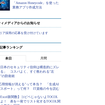
「Amazon Honeycode」を使った
業務アプリ作成方法
ティメディアからのお知らせ
リア採用の応募を受け付けています
 記事ランキング
月間
本日
「日本のセキュリティ信仰は構造的にズレ
てる」 コスパよく、すぐ救われる“左
”の防衛術
応用情報が消える”って本当？ 「生成AI
パスポート」って何？ IT資格の今を読む
Excel新関数】コピペじゃないよTOCOL
よ！ 表を一発でリスト化するTOCOL関