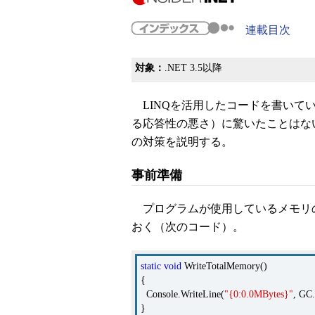
連載目次
対象：
.NET 3.5以降
LINQを活用したコードを書いて
る応答性の悪さ）に驚いたことはな
の対策を説明する。
事前準備
プログラムが使用しているメモリ
おく（次のコード）。
static
void
WriteTotalMemory()
{
Console.WriteLine(
"{0:0.0MBytes}"
, GC
}