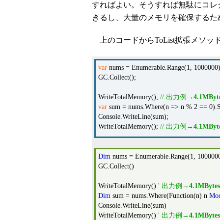
すればよい。そうすれば無駄にコレ
きるし、大量のメモリを確保するた
上のコードからToList拡張メソ
var
nums = Enumerable.Range(1, 1000000)
GC.Collect();
WriteTotalMemory();
// 出力例→
4.1MByt
var
sum = nums.Where(n => n % 2 == 0).Se
Console.WriteLine(sum);
WriteTotalMemory();
// 出力例→
4.1MByt
Dim
nums = Enumerable.Range(1, 100000
GC.Collect()
WriteTotalMemory()
' 出力例→
4.1MBytes
Dim
sum = nums.Where(Function(n) n
Mo
Console.WriteLine(sum)
WriteTotalMemory()
' 出力例→
4.1MBytes