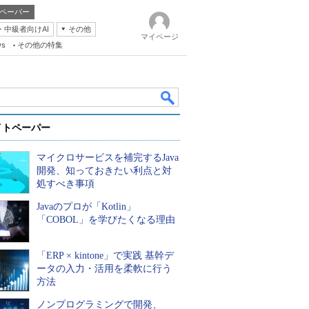
ペーパー
・中級者向けAI
その他
マイページ
ws
その他の特集
イトペーパー
マイクロサービスを補完するJava
開発、知っておきたい利点と対
処すべき事項
Javaのプロが「Kotlin」
k
「COBOL」を学びたくなる理由
「ERP × kintone」で実践 基幹デ
ータの入力・活用を柔軟に行う
方法
ノンプログラミングで開発、