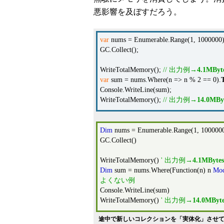
悪影響を及ぼすだろう。
var
nums = Enumerable.Range(1, 1000000)
GC.Collect();
WriteTotalMemory();
// 出力例→
4.1MByt
var
sum = nums.Where(n => n % 2 == 0).
Console.WriteLine(sum);
WriteTotalMemory();
// 出力例→
14.0MBy
Dim
nums = Enumerable.Range(1, 100000
GC.Collect()
WriteTotalMemory()
' 出力例→
4.1MBytes
Dim
sum = nums.Where(Function(n) n
Mo
よくない例
Console.WriteLine(sum)
WriteTotalMemory()
' 出力例→
14.0MByte
途中で新しいコレクションを「実体化」させて