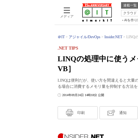
連載一覧
クラウド
メディア
AIを作
＠IT
アジャイル/DevOps
Insider.NET
LIN
.NET TIPS
LINQの処理中に使う
VB］
LINQは便利だが、使い方を間違えると大量
る場合に消費するメモリ量を抑制する方法を
2014年09月24日 14時18分 公開
印刷
通知