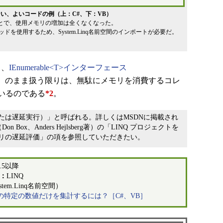
い、よいコードの例（上：C#、下：VB）
くことで、使用メモリの増加は全くなくなった。
ソッドを使用するため、System.Linq名前空間のインポートが必要だ。
て、
IEnumerable<T>インターフェース
間）
のまま扱う限りは、無駄にメモリを消費するコレ
いるのである
*2
。
は遅延実行）」と呼ばれる。詳しくはMSDNに掲載され
Don Box、Anders Hejlsberg著）の「LINQ プロジェクトを
リの遅延評価」の項を参照していただきたい。
 3.5以降
：
LINQ
ystem.Linq名前空間）
の特定の数値だけを集計するには？［C#、VB］