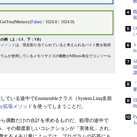
既
.GetTotalMemory(
False
) / 1024.0 / 1024.0)
C
い
の例（上：C#、下：VB）
ト
ryメソッド
は、現在割り当てられていると考えられるバイト数を取得
i
ムが使用しているメモリサイズの概数がMBytes単位でコンソール
A
「
途中でEnumerableクラス（System.Linq名前
日
rray拡張メソッド
を使ってしまうことだ。
向
P
から偶数だけの合計を求めるものだ。処理の途中で
るため、その都度新しいコレクションが「実体化」され、
費するメモリ量によっては、プログラムの応答にも