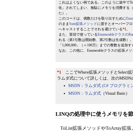
これはよくない例である。このように途中でTo
化」されてしまい、無駄にメモリを消費する（筆
た）。
このコードは、偶数だけを取り出すために
En
のまま
Sum拡張メソッド
に渡すとオーバーフロ
へキャストすることでそれを避けている
*1
。
また、冒頭で使っている
EnumerableクラスのR
れる（第1引数は開始数、第2引数は生成数）
「1,000,000」（＝100万）までの整数を追
なお、この他に、Enumerableクラスの拡張メ
*1
ここでWhere拡張メソッドとSele
ラムダ式について詳しくは、次のMSD
MSDN：ラムダ式 (C# プログラミ
MSDN：ラムダ式
（Visual Basic）
LINQの処理中に使うメモリを
ToList拡張メソッドやToArr