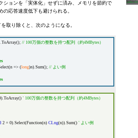
クションを「実体化」せずに済み、メモリを節約で
めの応答速度低下も避けられる。
ッドを取り除くと、次のようになる。
.ToArray();
// 100万個の整数を持つ配列（約4MBytes）
es
lect(n => (
long
)n).Sum();
// よい例
es
0).ToArray()
' 100万個の整数を持つ配列（約4MBytes）
d
2 = 0).Select(Function(n)
CLng
(n)).Sum()
' よい例