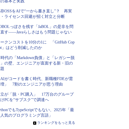
数の基本と実践
存OSSをAIで“一から書き直し”？ 再実
装・ライセンス回避が招く対立と分断
OBOLっぽさを残す「JaBOL」の是非を問
直す――Javaらしさはもう問題じゃない
ークンコストを10分の1に 「GitHub Cop
lot」はどう削減したのか
I時代の「Markdown負債」と「レガシー脱
却」の壁、エンジニアが直面する新・旧の
課題
AIがコードを書く時代、新職種FDEが需
要増」 7割のエンジニアが思う理由
立が「脱・PC購入」 17万台のグループ
けPCを“サブスク”で調達へ
ythonでもTypeScriptでもない、2025年「最
も人気のプログラミング言語」
»
ランキングをもっと見る