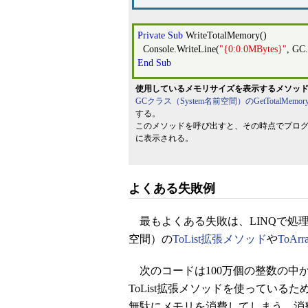
Private
Sub
WriteTotalMemory()
Console.WriteLine(
"{0:0.0MBytes}"
, GC
End
Sub
使用しているメモリサイズを表示するメソッド
GCクラス（System名前空間）のGetTotalMemo
する。
このメソッドを呼び出すと、その時点でプログラ
に表示される。
よくある失敗例
最もよくある失敗は、LINQで処理している
空間）の
ToList拡張メソッド
や
ToA
次のコードは100万個の整数の中
ToList拡張メソッドを使ってい
無駄にメモリを消費してしまう。消