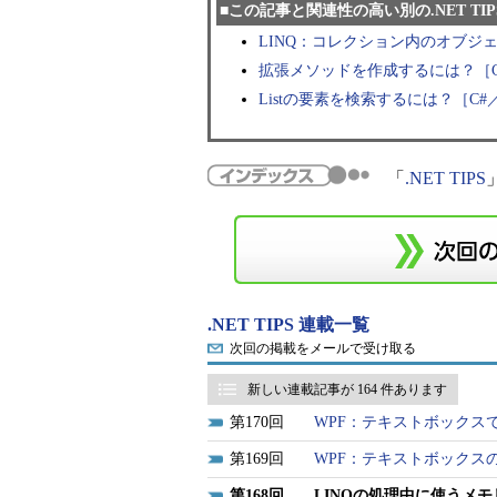
■この記事と関連性の高い別の.NET TIP
LINQ：コレクション内のオブジ
拡張メソッドを作成するには？［C
Listの要素を検索するには？［C#
「
.NET TIPS
.NET TIPS 連載一覧
次回の掲載をメールで受け取る
新しい連載記事が 164 件あります
170
WPF：テキストボックス
169
WPF：テキストボックス
168
LINQの処理中に使うメモ