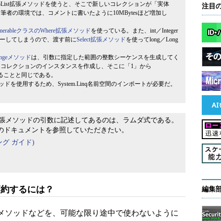
List拡張メソッドを使うと、そこで新しいコレクションが「実体
注目
者の環境では、コメントに書いたように10MBytesほど増加し
umerableクラスのWhere拡張メソッド
を使っている。また、int／Integer
ーしてしまうので、渡す前に
Select拡張メソッド
を使ってlong／Long
angeメソッド
は、引数に指定した範囲の整数シーケンスを生成してく
。コレクションのインスタンスを作成し、そこに「1」から
加することと同じである。
ソッドを使用するため、System.Linq名前空間のインポートが必要だ。
ct拡張メソッドの引数に記述してあるのは、ラムダ式である。
Nのドキュメントを参照していただきたい。
ング ガイド)
節約するには？
編集
ay拡張メソッドなどを、可能な限り途中で使わないように