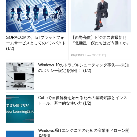
SORACOMの、IoTプラットフォ
【西野亮廣】ビジネス書最新刊
ームサービスとしてのインパクト
『北極星 僕たちはどう働くか』
(1/2)
PR(FINCHI on GOETHE)
Windows 10のトラブルシューティング事例──未知
のポリシー設定を探せ！ (1/2)
Caffeで画像解析を始めるための基礎知識とインス
トール、基本的な使い方 (1/2)
Windows系ITエンジニアのための産業用ドローン開
発環境