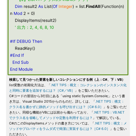
Dim
result2
As
List(
Of
Integer
) = list.
FindAll
(Function(n)
n
Mod
2 = 0)
DisplayItems(result2)
' 出力：2, 4, 6, 8, 10
#If DEBUG Then
ReadKey()
#End If
End
Sub
End
Module
検索して見つかった要素を新しいコレクションにする例（上：C#、下：VB）
list変数の初期化方法は、「
.NET TIPS：構文：コレクションのインスタンス化
と同時に要素を追加するには？［C#／VB］
」をご覧いただきたい。
C#コードの冒頭から3行目にある「using static System.Console;」という書
き方は、Visual Studio 2015からのものだ。詳しくは、「
.NET TIPS：構文：
クラス名を書かずに静的メソッドを呼び出すには？［C# 6.0］
」をご覧いただ
きたい。同様な機能がVBには以前から備わっており、「
.NET TIPS：VB.NET
でクラス名を省略してメソッドや定数を利用するには？
」で解説している。
C#のこのDisplayItemsメソッドの書き方については、「
.NET TIPS：構文：メ
ソッドやプロパティをラムダ式で簡潔に実装するには？［C# 6.0］
」をご覧い
ただきたい。