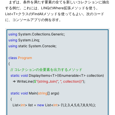
まずは、条件を満たす要素の全てを新しいコレクションに抽出
する例だ。これには、LINQのWhere拡張メソッドを使う。
List<T>クラスのFindAllメソッドを使ってもよい。次のコード
に、コンソールアプリの例を示す。
using
System.Collections.Generic;
using
System.Linq;
using
static System.Console;
class
Program
{
// コレクションの全要素を出力するメソッド
static
void
DisplayItems<T>(IEnumerable<T> collection)
=> WriteLine(
$
"{string.Join("
,
", collection)}"
);
static
void
Main(
string
[] args)
{
List<
int
> list =
new
List<
int
> {1,2,3,4,5,6,7,8,9,10,};