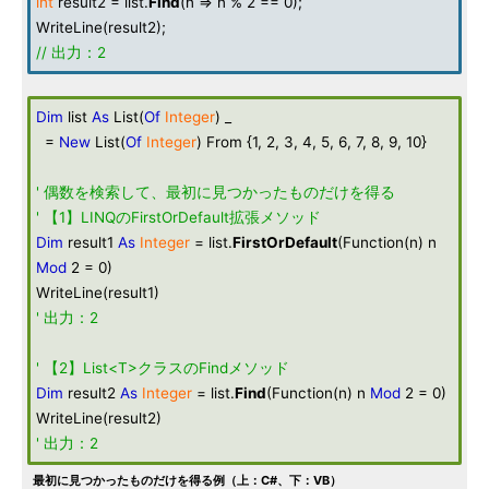
int
result2 = list.
Find
(n => n % 2 == 0);
WriteLine(result2);
// 出力：2
Dim
list
As
List(
Of
Integer
) _
=
New
List(
Of
Integer
) From {1, 2, 3, 4, 5, 6, 7, 8, 9, 10}
' 偶数を検索して、最初に見つかったものだけを得る
' 【1】LINQのFirstOrDefault拡張メソッド
Dim
result1
As
Integer
= list.
FirstOrDefault
(Function(n) n
Mod
2 = 0)
WriteLine(result1)
' 出力：2
' 【2】List<T>クラスのFindメソッド
Dim
result2
As
Integer
= list.
Find
(Function(n) n
Mod
2 = 0)
WriteLine(result2)
' 出力：2
最初に見つかったものだけを得る例（上：C#、下：VB）