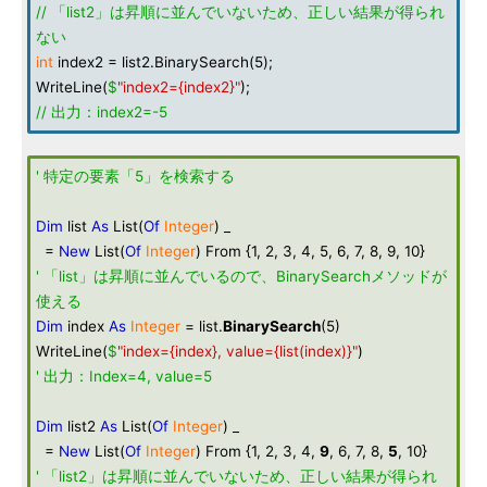
// 「list2」は昇順に並んでいないため、正しい結果が得られ
ない
int
index2 = list2.BinarySearch(5);
WriteLine(
$
"index2={index2}"
);
// 出力：index2=-5
' 特定の要素「5」を検索する
Dim
list
As
List(
Of
Integer
) _
=
New
List(
Of
Integer
) From {1, 2, 3, 4, 5, 6, 7, 8, 9, 10}
' 「list」は昇順に並んでいるので、BinarySearchメソッドが
使える
Dim
index
As
Integer
= list.
BinarySearch
(5)
WriteLine(
$
"index={index}, value={list(index)}"
)
' 出力：Index=4, value=5
Dim
list2
As
List(
Of
Integer
) _
=
New
List(
Of
Integer
) From {1, 2, 3, 4,
9
, 6, 7, 8,
5
, 10}
' 「list2」は昇順に並んでいないため、正しい結果が得られ