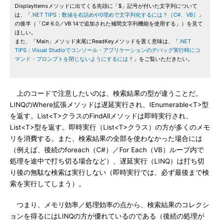
DisplayItemsメソッドに出てくる先頭に「$」記号が付いた文字列について
は、「
.NET TIPS：数値を右詰めや0埋めで文字列化するには？［C#、VB］
」
の後半（「C# 6.0／VB 14で追加された補間文字列機能を使用する」）を見て
ほしい。
また、「Main」メソッド末尾にReadKeyメソッドを置く意味は、「
.NET
TIPS：Visual Studioでコンソール・アプリケーションのデバッグ実行時にコ
マンド・プロンプトを閉じないようにするには？
」をご覧いただきたい。
上のコードで注意したいのは、検索結果の型が違うことだ。
LINQのWhere拡張メソッドは遅延実行され、IEnumerable<T>型
を返す。List<T>クラスのFindAllメソッドは即時実行され、
List<T>型を返す。即時実行（List<T>クラス）の方が多くのメモ
リを消費する。また、検索結果の全部を使わなかった場合には
（例えば、後続のforeach（C#）／For Each（VB）ループ内で
処理を途中で打ち切る場合など）、遅延実行（LINQ）は打ち切
り後の無駄な検索は実行しない（即時実行では、必ず最後まで検
索を実行してしまう）。
つまり、メモリ効率／処理効率の点から、検索結果のコレクシ
ョンを得るにはLINQの方が優れているのである（後続の処理が