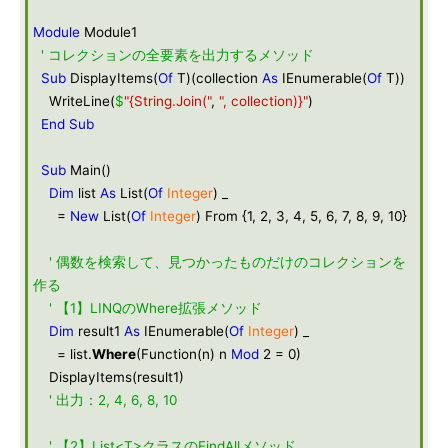
Module
Module1
' コレクションの全要素を出力するメソッド
Sub
DisplayItems(
Of
T)(collection
As
IEnumerable(
Of
T))
WriteLine(
$
"{String.Join("
,
", collection)}"
)
End
Sub
Sub
Main()
Dim
list
As
List(
Of
Integer
) _
=
New
List(
Of
Integer
) From {1, 2, 3, 4, 5, 6, 7, 8, 9, 10}
' 偶数を検索して、見つかったものだけのコレクションを
作る
' 【1】LINQのWhere拡張メソッド
Dim
result1
As
IEnumerable(
Of
Integer
) _
= list.
Where
(Function(n) n
Mod
2 = 0)
DisplayItems(result1)
' 出力：2, 4, 6, 8, 10
' 【2】List<T>クラスのFindAllメソッド