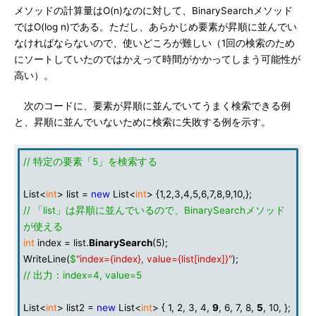
メソッドの計算量はO(n)なのに対して、BinarySearchメソッド
ではO(log n)である。ただし、あらかじめ要素が昇順に並んでい
なければならないので、使いどころが難しい（1回の検索のため
にソートしていたのではかえって時間がかかってしまう可能性が
高い）。
次のコードに、要素が昇順に並んでいてうまく検索できる例
と、昇順に並んでいないために検索に失敗する例を示す。
// 特定の要素「5」を検索する
List<
int
> list =
new
List<
int
> {1,2,3,4,5,6,7,8,9,10,};
// 「list」は昇順に並んでいるので、BinarySearchメソッド
が使える
int
index = list.
BinarySearch
(5);
WriteLine(
$
"index={index}, value={list[index]}"
);
// 出力：index=4, value=5
List<
int
> list2 =
new
List<
int
> { 1, 2, 3, 4,
9
, 6, 7, 8,
5
, 10, };