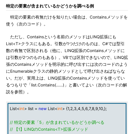
特定の要素が含まれているかどうかを調べる例
特定の要素の有無だけを知りたい場合は、Containsメソッドを
使う（次のコード）。
ただし、Containsという名前のメソッドはLINQ拡張にも
List<T>クラスにもある。引数が1つだけのものは、C#では型引
数の有無で区別される（他に、LINQ拡張のContainsメソッドに
は引数が2つのものもある）。VBでは区別できないので、LINQ拡
張のContainsメソッドを明示的に呼び出すには次のコードのよう
にEnumerableクラスの静的メソッドとして呼び出さねばならな
い。だが、実用上は、LINQ拡張のContainsメソッドを使ってい
るつもりで「list.Contains(……)」と書いてよい（次のコードの解
説を参照）。
List<
int
> list =
new
List<
int
> {1,2,3,4,5,6,7,8,9,10,};
// 特定の要素「5」が含まれているかどうか調べる
// 【1】LINQのContains<T>拡張メソッド