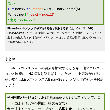
ない
Dim
index2
As
Integer
= list2.BinarySearch(5)
WriteLine(
$
"index2={index2}"
)
' 出力：index2=-5
BinarySearchメソッドが成功する例と失敗する例（上：C#、下：VB）
BinarySearchメソッドは検索に成功すると、見つかった要素のインデックスを
返す。失敗したときは負のインデックスを返す。要素が昇順に並んでいないと
きは検索に失敗する。
まとめ
List<T>コレクションの要素を検索するときも、他のコレクシ
ョンと同様にLINQ拡張を使えばよい。ただし、要素数が非常に
多い場合はList<T>クラスのBinarySearchメソッドの利用を検討
しよう。
利用可能バージョン：
.NET Framework 2.0以降（サンプルコ
ードにはそれ以降の機能／構文も含む）
カテゴリ：
クラス・ライブラリ
処理対象：
コレクション