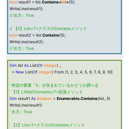
bool
result1 = list.
Contains
<
int
>
(5);
WriteLine(result1);
// 出力：True
// 【2】List<T>クラスのContainsメソッド
bool
result2 = list.
Contains
(5);
WriteLine(result2);
// 出力：True
Dim
list
As
List(
Of
Integer
) _
=
New
List(
Of
Integer
) From {1, 2, 3, 4, 5, 6, 7, 8, 9, 10}
' 特定の要素「5」が含まれているかどうか調べる
' 【1】LINQのContains<T>拡張メソッド
Dim
result1
As
Boolean
=
Enumerable
.
Contains
(list, 5)
WriteLine(result1)
' 出力：True
' 【2】List<T>クラスのContainsメソッド