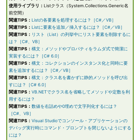
使用ライブラリ：
Listクラス（System.Collections.Generic名
前空間）
関連TIPS：
Listの各要素を処理するには？［C#／VB］
関連TIPS：
Listに要素を追加／挿入するには？［C#／VB］
関連TIPS：
リスト（List）の列挙中にリスト要素を削除するに
は？［C#、VB］
関連TIPS：
構文：メソッドやプロパティをラムダ式で簡潔に
実装するには？［C# 6.0］
関連TIPS：
構文：コレクションのインスタンス化と同時に要
素を追加するには？［C#／VB］
関連TIPS：
構文：クラス名を書かずに静的メソッドを呼び出
すには？［C# 6.0］
関連TIPS：
VB.NETでクラス名を省略してメソッドや定数を利
用するには？
関連TIPS：
数値を右詰めや0埋めで文字列化するには？
［C#、VB］
関連TIPS：
Visual Studioでコンソール・アプリケーションの
デバッグ実行時にコマンド・プロンプトを閉じないようにする
には？