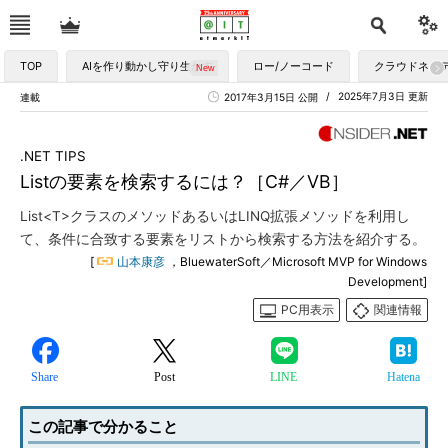
TOP
AIを作り動かし守り生かす
ロー/ノーコード
クラウドネイ
2025年7月3日 更新
連載
2017年3月15日 公開
.NET TIPS
Listの要素を検索するには？［C#／VB］
List<T>クラスのメソッドあるいはLINQ拡張メソッドを利用し
て、条件に合致する要素をリストから検索する方法を紹介する。
[
山本康彦
，BluewaterSoft／Microsoft MVP for Windows
Development]
PC用表示
関連情報
Share
Post
LINE
Hatena
この記事で分かること