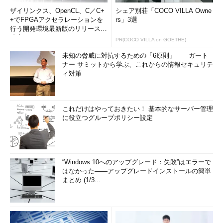
ザイリンクス、OpenCL、C／C+
シェア別荘「COCO VILLA Owne
+でFPGAアクセラレーションを
rs」3選
行う開発環境最新版のリリースを
発表
PR(COCO VILLA on GOETHE)
未知の脅威に対抗するための「6原則」――ガート
ナー サミットから学ぶ、これからの情報セキュリテ
ィ対策
これだけはやっておきたい！ 基本的なサーバー管理
に役立つグループポリシー設定
“Windows 10へのアップグレード：失敗”はエラーで
はなかった――アップグレードインストールの簡単
まとめ (1/3...