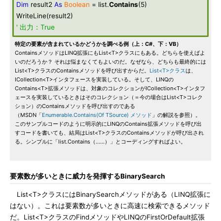
Dim
result2
As
Boolean
= list.
Contains
(5)
WriteLine(result2)
' 出力：True
特定の要素が含まれているかどうかを調べる例（上：C#、下：VB）
ContainsメソッドはLINQ拡張にもList<T>クラスにもある。どちらを使えばよ
いのだろうか？ それは悩まなくてもよいのだ。なぜなら、どちらも最終的には
List<T>クラスのContainsメソッドを呼び出すからだ。
List<T>クラス
は、
ICollection<T>インタフェースを実装している。そして、LINQの
Contains<T>拡張メソッドは、対象のコレクションがICollection<T>インタフ
ェースを実装しているときはそのコレクション（＝今の場合はList<T>コレク
ション）のContainsメソッドを呼び出すのである
（MSDN「
Enumerable.Contains(Of TSource) メソッド
」の解説を参照）。
このサンプルコードのように明示的にLINQのContains拡張メソッドを呼び出
すコードを書いても、結局はList<T>クラスのContainsメソッドが呼び出され
る。シンプルに「list.Contains（……）」とコーディングすればよい。
要素数が多いときに威力を発揮するBinarySearch
List<T>クラスにはBinarySearchメソッドがある（LINQ拡張に
はない）。これは要素数が多いときに高速に検索できるメソッド
だ。List<T>クラスのFindメソッドやLINQのFirstOrDefault拡張