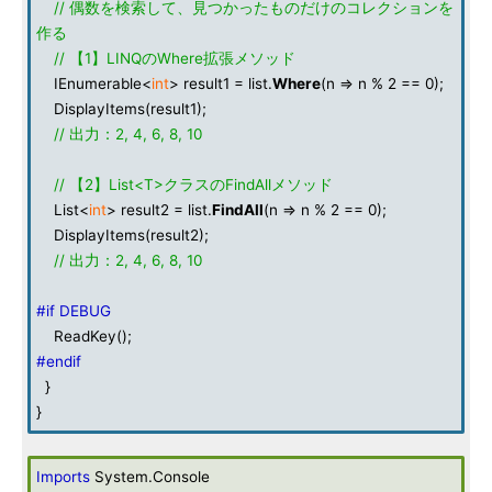
// 偶数を検索して、見つかったものだけのコレクションを
作る
// 【1】LINQのWhere拡張メソッド
IEnumerable<
int
> result1 = list.
Where
(n => n % 2 == 0);
DisplayItems(result1);
// 出力：2, 4, 6, 8, 10
// 【2】List<T>クラスのFindAllメソッド
List<
int
> result2 = list.
FindAll
(n => n % 2 == 0);
DisplayItems(result2);
// 出力：2, 4, 6, 8, 10
#if DEBUG
ReadKey();
#endif
}
}
Imports
System.Console