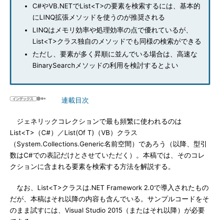
C#やVB.NETでList<T>の要素を検索するには、基本的
にLINQ拡張メソッドを使うのが推奨される
LINQはメモリ効率や処理効率の点で優れているが、
List<T>クラス独自のメソッドでも同様の検索ができる
ただし、要素が多く昇順に並んでいる場合は、高速な
BinarySearchメソッドの利用を検討するとよい
連載目次
ジェネリックコレクションで最も頻繁に使われるのは
List<T>（C#）／List(Of T)（VB）クラス
（System.Collections.Generic名前空間）であろう（以降、型引
数はC#での表記だけとさせていただく）。本稿では、そのコレ
クションに含まれる要素を検索する方法を解説する。
なお、List<T>クラスは.NET Framework 2.0で導入されたもの
だが、本稿はそれ以降の内容も含んでいる。サンプルコードをそ
のまま試すには、Visual Studio 2015（またはそれ以降）が必要