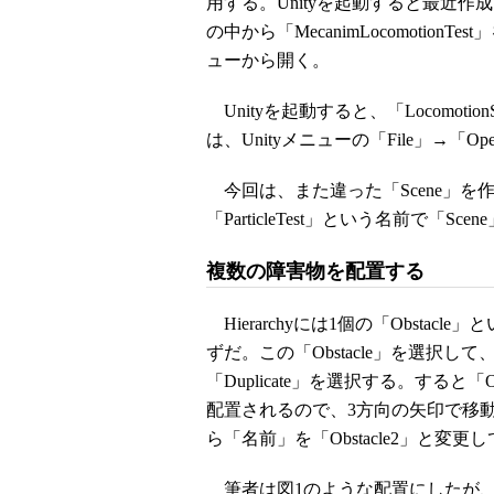
用する。Unityを起動すると最近
の中から「MecanimLocomotio
ューから開く。
Unityを起動すると、「Locomoti
は、Unityメニューの「File」→「Op
今回は、また違った「Scene」を作成する
「ParticleTest」という名前で「S
複数の障害物を配置する
Hierarchyには1個の「Obsta
ずだ。この「Obstacle」を選択
「Duplicate」を選択する。すると
配置されるので、3方向の矢印で移動してお
ら「名前」を「Obstacle2」と変更
筆者は図1のような配置にしたが、