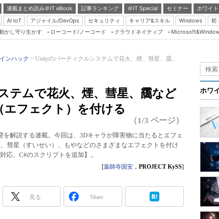
連載まとめ読み＠IT eBook
記事ランキング
＠IT Special
セミナー
ホワイト
AI IoT
アジャイル/DevOps
セキュリティ
キャリア&スキル
Windows
初
り動かし守り生かす
ローコード/ノーコード
クラウドネイティブ
Microsoft&Windo
Server & Storage
HTML5 + UX
インハック
Unityのパーティクルシステムで花火、煙、彗星、靄...
Smart & Social
）
Coding Edge
ルシステムで花火、煙、彗星、靄など
ホワ
Java Agile
（エフェクト）を付ける
Database Expert
（1/3 ページ）
Linux ＆ OSS
な処理を解説する連載。今回は、3Dキャラが障害物に当たるとエフェ
火、煙、彗星（すいせい）、もやなどのさまざまなエフェクトを付け
Master of IP Networ
5.4に対応、C#のスクリプトを追加】。
Security & Trust
[
薬師寺国安
，
PROJECT KySS
]
Test & Tools
Insider.NET
見る
Share
ブログ