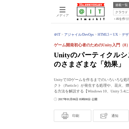
連載一覧
クラウド
メディア
AIを作
＠IT
アジャイル/DevOps
HTML5 + UX
デザ
ゲーム開発初心者のためのUnity入門（8
Unityのパーティク
のさまざまな「効果」
Unityで3Dゲームを作るまでのいろいろ
クト（Particle）が発生する処理や、花
る方法を解説する【Windows 10、Unity 
2017年01月06日 05時00分 公開
印刷
通知