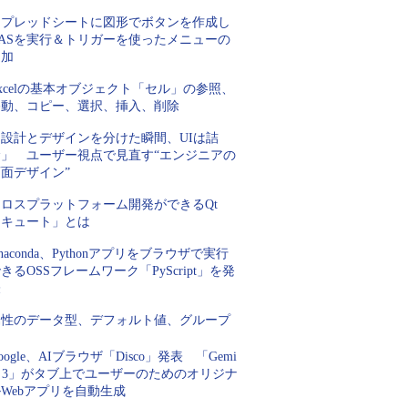
スプレッドシートに図形でボタンを作成し
GASを実行＆トリガーを使ったメニューの
追加
xcelの基本オブジェクト「セル」の参照、
移動、コピー、選択、挿入、削除
「設計とデザインを分けた瞬間、UIは詰
む」 ユーザー視点で見直す“エンジニアの
面デザイン”
クロスプラットフォーム開発ができるQt
「キュート」とは
naconda、Pythonアプリをブラウザで実行
きるOSSフレームワーク「PyScript」を発
表
属性のデータ型、デフォルト値、グループ
oogle、AIブラウザ「Disco」発表 「Gemi
i 3」がタブ上でユーザーのためのオリジナ
Webアプリを自動生成