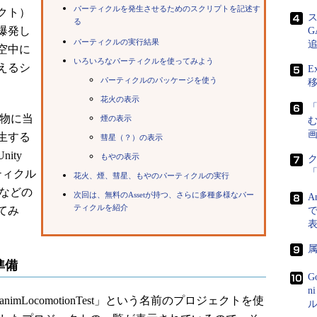
パーティクルを発生させるためのスクリプトを記述す
ェクト）
る
爆発し
パーティクルの実行結果
空中に
いろいろなパーティクルを使ってみよう
えるシ
E
パーティクルのパッケージを使う
花火の表示
物に当
煙の表示
画
生する
彗星（？）の表示
ity
もやの表示
ーティクル
花火、煙、彗星、もやのパーティクルの実行
ムなどの
次回は、無料のAssetが持つ、さらに多種多様なパー
A
ティクルを紹介
てみ
で
準備
G
n
nimLocomotionTest」という名前のプロジェクトを使
ル