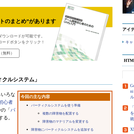
トのまとめ”があります
アイ
ダウンロードが可能です。
ロードボタンをクリック！
キャ
（無料）
HT
ィクルシステム」
G
n
ろいろな
今回の主な内容
ル
初心者
パーティクルシステムを使う準備
yの「
パ
複数の障害物を配置する
する。
障害物のマテリアルを変更する
障害物にパーティクルシステムを追加する