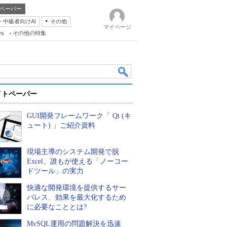
ペーパー
・中級者向けAI
その他
マイページ
ws
その他の特集
イトペーパー
GUI開発フレームワーク「 Qt (キ
ュート) 」ご紹介資料
現場主導のシステム開発で脱
k
Excel、誰もが使える「ノーコー
ドツール」の実力
快適な開発環境を提供するサー
バレス、効果を最大化するため
に必要なこととは?
MySQL運用の問題解決を迅速