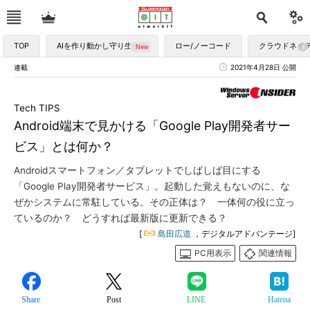
TOP
AIを作り動かし守り生かす
ロー/ノーコード
クラウドネイ
連載
2021年4月28日 公開
Tech TIPS
Android端末で見かける「Google Play開発者サー
ビス」とは何か？
Androidスマートフォン／タブレットでしばしば目にする
「Google Play開発者サービス」。起動した覚えもないのに、な
ぜかシステムに常駐している。その正体は？ 一体何の役に立っ
ているのか？ どうすれば最新版に更新できる？
[
島田広道
，デジタルアドバンテージ]
PC用表示
関連情報
Share
Post
LINE
Hatena