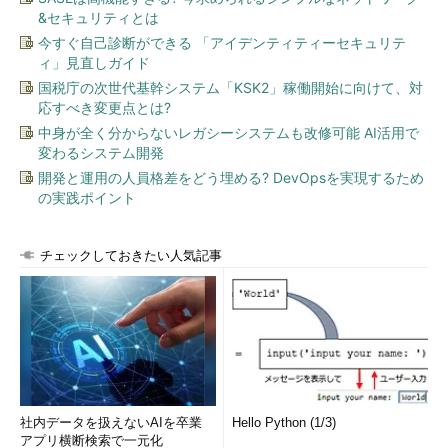
&セキュリティとは
今すぐ自己診断ができる 「アイデンティティーセキュリテ
ィ」見直しガイド
国税庁の次世代基幹システム「KSK2」稼働開始に向けて、対
応すべき変更点とは?
中身が全く分からないレガシーシステムも改修可能 AI活用で
変わるシステム開発
開発と運用の人員格差をどう埋める? DevOpsを実現するため
の実践ポイント
チェックしておきたい人気記事
社内データを扱えないAIを卒業
Hello Python (1/3)
アプリ横断検索で一元化