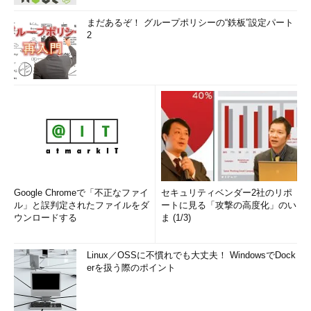
まだあるぞ！ グループポリシーの“鉄板”設定パート
2
Google Chromeで「不正なファイ
セキュリティベンダー2社のリポ
ル」と誤判定されたファイルをダ
ートに見る「攻撃の高度化」のい
ウンロードする
ま (1/3)
Linux／OSSに不慣れでも大丈夫！ WindowsでDock
erを扱う際のポイント