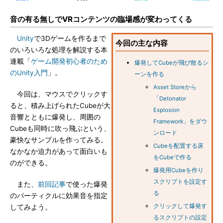
音の有る無しでVRコンテンツの臨場感が変わってくる
Unity
で3Dゲームを作るまで
今回の主な内容
のいろいろな処理を解説する本
連載「
ゲーム開発初心者のため
爆発してCubeが飛び散るシ
のUnity入門
」。
ーンを作る
Asset Storeから
今回は、マウスでクリックす
「Detonator
ると、積み上げられたCubeが大
Explosion
音響とともに爆発し、周囲の
Framework」をダウ
Cubeも同時に吹っ飛ぶという、
ンロード
豪快なサンプルを作ってみる。
Cubeを配置する床
なかなか迫力があって面白いも
をCubeで作る
のができる。
爆発用Cubeを作り
スクリプトを設定す
また、
前回記事
で使った爆発
る
のパーティクルに効果音を指定
クリックして爆発す
してみよう。
るスクリプトの設定