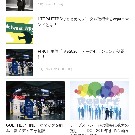
PR(dentsu Japan)
HTTP/HTTPSでまとめてデータを取得するwgetコマ
ンドとは？
FINCHI主催「IVS2026」トークセッションが話題
に！
PR(FINCHI on GOETHE)
GOETHEとFINCHIがタッグを組
テープストレージの需要に拡大の
み、新メディアを創設
兆し――IDC、2019年までの国内