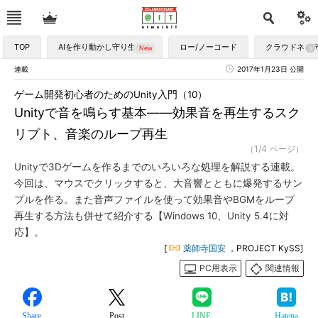
TOP
AIを作り動かし守り生かす
ロー/ノーコード
クラウドネイ
連載
2017年1月23日 公開
ゲーム開発初心者のためのUnity入門（10）
Unityで音を鳴らす基本――効果音を再生するスク
リプト、音楽のループ再生
（1/4 ページ）
Unityで3Dゲームを作るまでのいろいろな処理を解説する連載。
今回は、マウスでクリックすると、大音響とともに爆発するサン
プルを作る。また音声ファイルを使って効果音やBGMをループ
再生する方法も併せて紹介する【Windows 10、Unity 5.4に対
応】。
[
薬師寺国安
，PROJECT KySS]
PC用表示
関連情報
Share
Post
LINE
Hatena