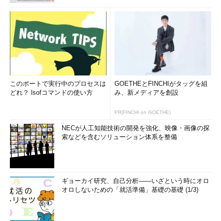
このポートで実行中のプロセスは
GOETHEとFINCHIがタッグを組
どれ？ lsofコマンドの使い方
み、新メディアを創設
PR(FINCHI on GOETHE)
NECが人工知能技術の開発を強化、映像・画像の探
索などを含むソリューション体系を整備
ギョーカイ研究、自己分析――いざという時にオロ
オロしないための「就活準備」基礎の基礎 (1/3)