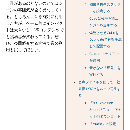
音があるのとないのとではシ
効果音再生スクリプ
ーンの雰囲気が全く異なってく
トを設定する
る。もちろん、音を有効に利用
Cubeに物理演算エ
した方が、ゲーム的にインパク
ンジンを追加する
トは大きいし、VRコンテンツで
爆発させるCubeを
も臨場感が変わってくる。ぜ
Duplicateで複数生成
ひ、今回紹介する方法で音の利
して配置する
用も試してほしい。
Cubeにマテリアル
を適用
音がない「爆発」を
実行する
音声ファイルを使って、効
果音やBGMをループ再生す
る
「83 Explosion
Sound Effects」アセ
ットのダウンロード
「Audio」の設定