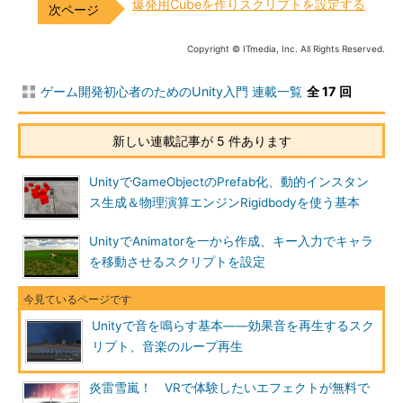
爆発用Cubeを作りスクリプトを設定する
Copyright © ITmedia, Inc. All Rights Reserved.
ゲーム開発初心者のためのUnity入門 連載一覧
全 17 回
新しい連載記事が 5 件あります
UnityでGameObjectのPrefab化、動的インスタン
ス生成＆物理演算エンジンRigidbodyを使う基本
UnityでAnimatorを一から作成、キー入力でキャラ
を移動させるスクリプトを設定
Unityで音を鳴らす基本――効果音を再生するスク
リプト、音楽のループ再生
炎雷雪嵐！ VRで体験したいエフェクトが無料で