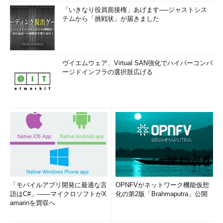
「いきなり役員面接権」あげます──ジャストシス
テムから「挑戦状」が届きました
ヴイエムウェア、Virtual SAN強化でハイパーコンバ
ージドインフラの選択肢広げる
「モバイルアプリ開発に最適な言
OPNFVがネットワーク機能仮想
語はC#」――マイクロソフトがX
化の第2版「Brahmaputra」公開
amarinを買収へ