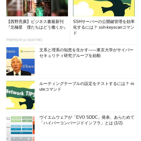
【西野亮廣】ビジネス書最新刊
SSHサーバーの公開鍵管理を効率
『北極星 僕たちはどう働くか』
化するには？ ssh-keyscanコマン
ド
PR(FINCHI on GOETHE)
文系と理系の知恵を生かす――東京大学がサイバー
セキュリティ研究グループを始動
ルーティングテーブルの設定をテストするには？ ro
uteコマンド
ヴイエムウェアが「EVO SDDC」発表、あらためて
「ハイパーコンバージドインフラ」とは (1/2)