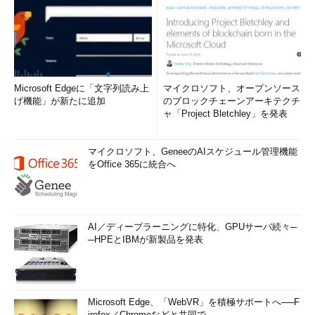
Microsoft Edgeに「文字列読み上
マイクロソフト、オープンソース
げ機能」が新たに追加
のブロックチェーンアーキテクチ
ャ「Project Bletchley」を発表
マイクロソフト、GeneeのAIスケジュール管理機能
をOffice 365に統合へ
AI／ディープラーニングに特化、GPUサーバ続々─
─HPEとIBMが新製品を発表
Microsoft Edge、「WebVR」を積極サポートへ──F
irefox／Chromeなどと共同で