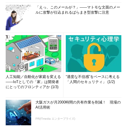
「えっ、このメールが？」――マトモな文面のメー
ルに攻撃が仕込まれるばらまき型攻撃に注意
人工知能／自動化が家庭を変える
“適度な不信感”をベースに考える
――IoTとしての「家」は開発者
「人間のセキュリティ」 (1/2)
にとってのフロンティアか (1/3)
大阪ガスが月2000時間の共有作業を削減！ 現場の
AI活用術
PR(ITmedia エンタープライズ)