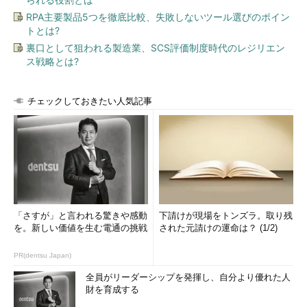
RPA主要製品5つを徹底比較、失敗しないツール選びのポイン
トとは?
裏口として狙われる製造業、SCS評価制度時代のレジリエン
ス戦略とは?
チェックしておきたい人気記事
「さすが」と言われる驚きや感動
下請けが現場をトンズラ。取り残
を。新しい価値を生む電通の挑戦
された元請けの運命は？ (1/2)
PR(dentsu Japan)
全員がリーダーシップを発揮し、自分より優れた人
財を育成する