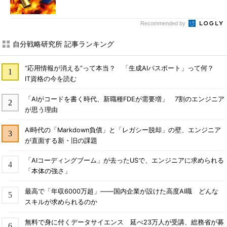
Recommended by
自分戦略研究所 記事ランキング
“応用情報が消える”って本当？ 「生成AIパスポート」って何？
IT資格の今を読む
「AIがコードを書く時代、新職種FDEが需要増」 7割のエンジニア
が思う理由
AI時代の「Markdown負債」と「レガシー脱却」の壁、エンジニア
が直面する新・旧の課題
「AIコーディングブーム」が去ったUSで、エンジニアに求められる
「本体の強さ」
最高で「年収6000万超」――国内企業が設けた高度AI職 どんな
スキルが求められるのか
無料で身に付くデータサイエンス 延べ23万人が受講、総務省が募