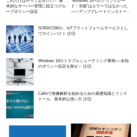
これだけはやっておきたい！ 基
“Windows 10へのアップグレー
本的なサーバー管理に役立つグル
ド：失敗”はエラーではなかった
ープポリシー設定
――アップグレードインストール
の簡単まとめ (1/3...
SORACOMの、IoTプラットフォームサービスとし
てのインパクト (1/2)
Windows 10のトラブルシューティング事例──未知
のポリシー設定を探せ！ (1/2)
Caffeで画像解析を始めるための基礎知識とインス
トール、基本的な使い方 (1/2)