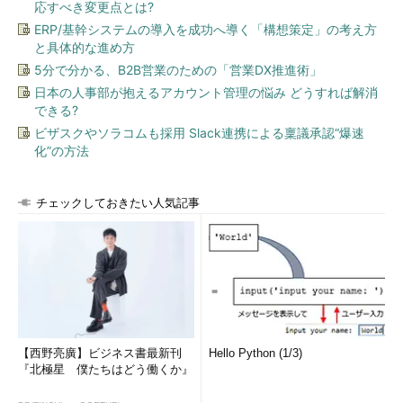
応すべき変更点とは?
ビジネスの世界では、競争相手はライバルでありながら協力者
ERP/基幹システムの導入を成功へ導く「構想策定」の考え方
になることも多くあります。
と具体的な進め方
5分で分かる、B2B営業のための「営業DX推進術」
今も昔も「マイクロソフト」と「アップル」は、PCのOS市場
日本の人事部が抱えるアカウント管理の悩み どうすれば解消
でライバル関係にあります。ユーザー層を広げることなくシェア
できる?
を奪い合っていれば、市場の繁栄はなかったでしょう。しかし両
ビザスクやソラコムも採用 Slack連携による稟議承認“爆速
社が、ユーザーインターフェース改良の努力をし、エンターテイ
化”の方法
ンメント面を充実させ、企業だけでなく家庭や学校へ広める工夫
をしたので、ユーザー層が拡大し、市場規模も大きくなりまし
た。
チェックしておきたい人気記事
両社が積極的に手を結んで協力したわけではありませんが、足
の引っ張り合いをするのではなく、目を外に向けパイを広げるこ
とに尽力したことよって、Win-Winの結果になったのです。
皆さんの組織やチームに当てはめると、どうでしょうか？ 社
内ではなく、社外のライバルをマークしていますか？ また個人
【西野亮廣】ビジネス書最新刊
Hello Python (1/3)
戦ではなく、団体戦を意識していますか？
『北極星 僕たちはどう働くか』
身近な人より早く昇格・昇給するのは誇らしいことかもしれま