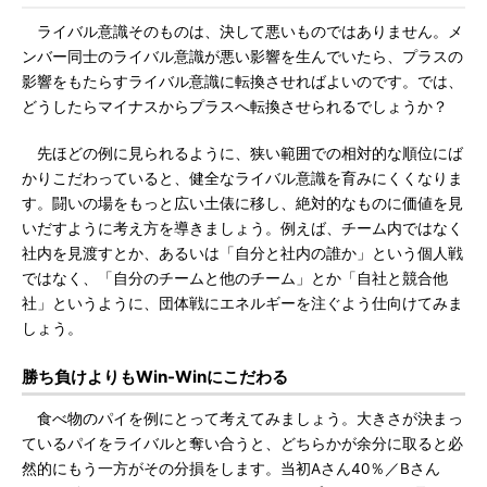
ライバル意識そのものは、決して悪いものではありません。メ
ンバー同士のライバル意識が悪い影響を生んでいたら、プラスの
影響をもたらすライバル意識に転換させればよいのです。では、
どうしたらマイナスからプラスへ転換させられるでしょうか？
先ほどの例に見られるように、狭い範囲での相対的な順位にば
かりこだわっていると、健全なライバル意識を育みにくくなりま
す。闘いの場をもっと広い土俵に移し、絶対的なものに価値を見
いだすように考え方を導きましょう。例えば、チーム内ではなく
社内を見渡すとか、あるいは「自分と社内の誰か」という個人戦
ではなく、「自分のチームと他のチーム」とか「自社と競合他
社」というように、団体戦にエネルギーを注ぐよう仕向けてみま
しょう。
勝ち負けよりもWin-Winにこだわる
食べ物のパイを例にとって考えてみましょう。大きさが決まっ
ているパイをライバルと奪い合うと、どちらかが余分に取ると必
然的にもう一方がその分損をします。当初Aさん40％／Bさん