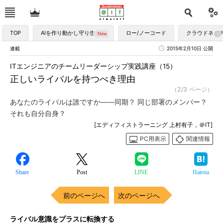
TOP
AIを作り動かし守り生かす
ロー/ノーコード
クラウドネイ
連載
2015年2月10日 公開
ITエンジニアのチームリーダーシップ実践講座（15）
正しいライバルを持つべき理由
（2/3 ページ）
あなたのライバルは誰ですか――同期？ 同じ部署のメンバー？
それも自分自身？
[エディフィストラーニング 上村有子，＠IT]
PC用表示
関連情報
Share
Post
LINE
Hatena
前のページへ
次のページへ
ライバル意識をプラスに転換する