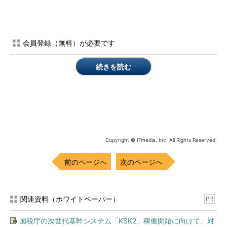
会員登録（無料）が必要です
続きを読む
パイを大きくしたら？
両者が満足するWin-Winの関係を目指して、健全なライバル関
係を目指すべきだと分かりますね。
Copyright © ITmedia, Inc. All Rights Reserved.
前のページへ
次のページへ
関連資料（ホワイトペーパー）
反目するか？ 外に目を向けるか？
PR
競争相手はライバルであると同時に協力者
国税庁の次世代基幹システム「KSK2」稼働開始に向けて、対