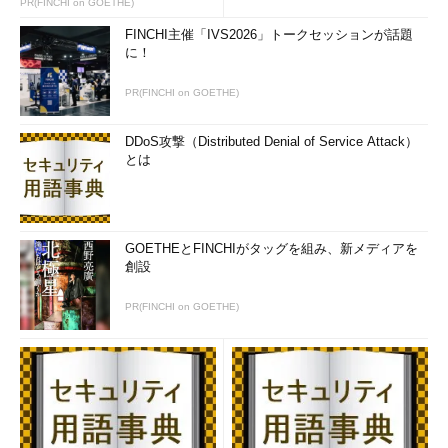
PR(FINCHI on GOETHE)
せん。しかし、そのために社内でライバルをつぶすことにエネル
FINCHI主催「IVS2026」トークセッションが話題
ギーを使い、気が付いたら会社の競争力が落ちていた、なんてこ
に！
とになったら悲劇です。
PR(FINCHI on GOETHE)
組織の中は協力し合って、パイを広げることに頭を使うべきで
す。ここでいうパイは、自社の利益です。全体の利益の源が増え
DDoS攻撃（Distributed Denial of Service Attack）
ない限り、自分の取り分である給料のアップは期待できませんよ
とは
ね。
個人よりもチームを優先させるべき理由
GOETHEとFINCHIがタッグを組み、新メディアを
創設
PR(FINCHI on GOETHE)