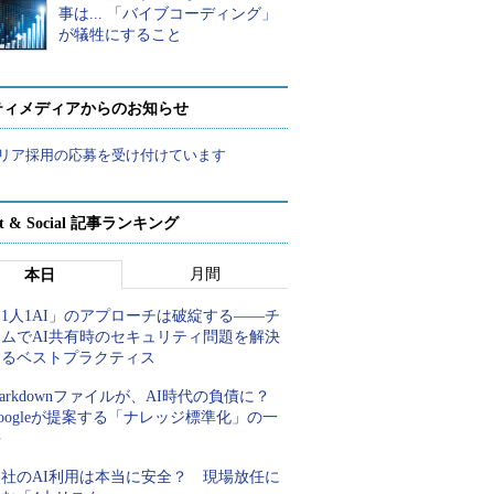
事は... 「バイブコーディング」
が犠牲にすること
ティメディアからのお知らせ
リア採用の応募を受け付けています
rt & Social 記事ランキング
月間
本日
1人1AI」のアプローチは破綻する――チ
ームでAI共有時のセキュリティ問題を解決
するベストプラクティス
arkdownファイルが、AI時代の負債に？
oogleが提案する「ナレッジ標準化」の一
手
自社のAI利用は本当に安全？ 現場放任に