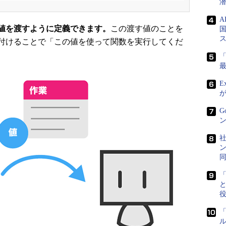
値を渡すように定義できます。
この渡す値のことを
国
付けることで「この値を使って関数を実行してくだ
E
G
ン
社
ン
「
と
「
ル