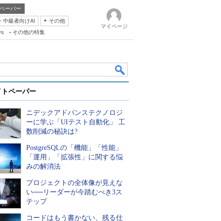
ペーパー
・中級者向けAI
その他
マイページ
ws
その他の特集
イトペーパー
ニデックアドバンステクノロジ
ーに学ぶ「UIテスト自動化」 工
数削減の秘訣は?
PostgreSQLの「機能」「性能」
k
「運用」「拡張性」に関する悩
みの解消法
プロジェクトの全体像が見えな
い──リーダーが今踏むべき3ス
テップ
コードはもう書かない、残る仕