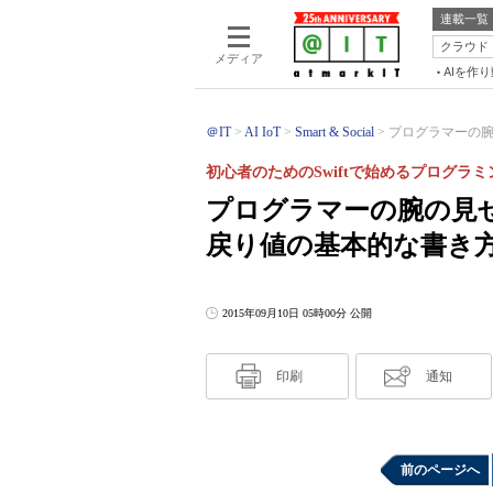
連載一覧
クラウド
メディア
AIを作
＠IT
AI IoT
Smart & Social
プログラマーの腕の
初心者のためのSwiftで始めるプログラミ
プログラマーの腕の見せ
戻り値の基本的な書き
2015年09月10日 05時00分 公開
印刷
通知
前のページへ