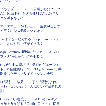
潜む「4大リスク」
AIにもサプライチェーン管理が必要？ 中
AI「Kimi K3」を巡る批判でAIの調達リ
スクが浮き彫りに
「アイデア出しを抜いた」 生成AIなしで
最も不安になる業務といえば？
xcel作業を自動化する「Copilot in Excel」
がスキルに対応 何ができる？
oogle Chromeの新機能「Skills」 AIプロ
プトの“毎回手打ち”を不要に
内のWindows環境で「数百のAIエージェ
ト」を隔離実行 NVIDIAとMicrosoftが共
同開発したデスクサイドマシンの全容
IT部門って結局、IT“導入”部門だよね」
言われないために JUASが示すAI時代の
役割
Claudeより4割安い」 M365のExcel/メー
操作を丸投げる「Copilot Cowork」“従量