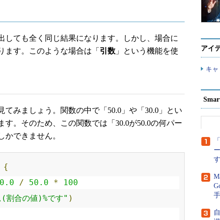
出しても全く同じ結果になります。しかし、場合に
アイ
ります。このような場合は「
引数
」という機能を使
キャ
Sma
みましょう。関数の中で「50.0」や「30.0」とい
。そのため、この関数では「30.0が50.0の何パー
しかできません。
「
{
M
0.0
/
50.0
*
100
G
\(割合の値)%です"
)