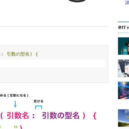
課
＠IT e
:
引数の型名)
{