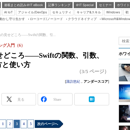
連載まとめ読み＠IT eBook
記事ランキング
＠IT Special
セミナー
ホワイト
AI IoT
アジャイル/DevOps
セキュリティ
キャリア&スキル
Windows
初
り動かし守り生かす
ローコード/ノーコード
クラウドネイティブ
Microsoft&Windo
Server & Storage
HTML5 + UX
見せどころ――Swiftの関数、引...
Smart & Social
ング入門（6）
Coding Edge
どころ――Swiftの関数、引数、
ホワ
Java Agile
方と使い方
Database Expert
（3/5 ページ）
Linux ＆ OSS
[
諏訪悠紀
，
アンダースコア
]
Master of IP Networ
Security & Trust
見る
Share
Test & Tools
Insider.NET
1
|
2
|
3
|
4
|
5
次のページへ
ブログ