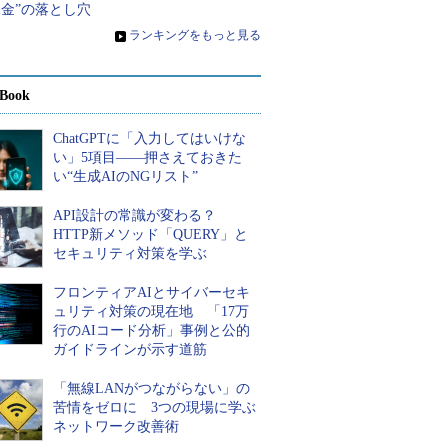
金”の落とし穴
»
ランキングをもっと見る
Book
ChatGPTに「入力してはいけな
い」5項目――押さえておきた
い“生成AIのNGリスト”
API設計の常識が変わる？
HTTP新メソッド「QUERY」と
セキュリティ対策を学ぶ
フロンティアAIとサイバーセキ
ュリティ対策の現在地 「17万
行のAIコード分析」事例と公的
ガイドラインが示す道筋
「無線LANがつながらない」の
苦情をゼロに 3つの現場に学ぶ
ネットワーク改善術