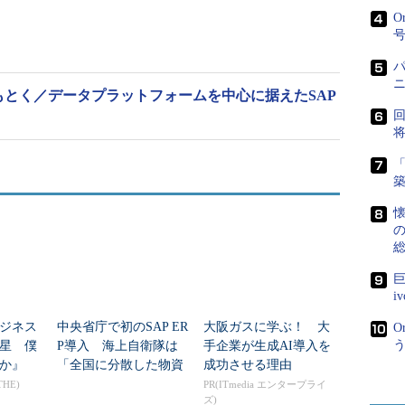
テイル。ローバル業務統合に対応したSAPテンプレート・ソリ
O
、法定帳票、税法対応、商習慣などに対応している。
/4HANA Financeへの対応を強化した他、IBM
ることで、より高度な分析を可能にしたという。
からひもとく／データプラットフォームを中心に据えたSAP
も強化し、SAPのモバイル／デスクトップアプリ
く、iPhoneやiPad上のiOSネイティブアプリケーショ
「
込んだ。
懐
の材料測定結果を自動連携するなど、IoTに対応し
アップグレードしていくという。
IBM Watson Analyticsを使うERPデータ活
i
で、約900万円（税別）から。
ジネス
中央省庁で初のSAP ER
大阪ガスに学ぶ！ 大
O
星 僕
P導入 海上自衛隊は
手企業が生成AI導入を
か』
「全国に分散した物資
成功させる理由
情報」をどう一元管理
THE)
PR(ITmedia エンタープライ
ズ)
した？