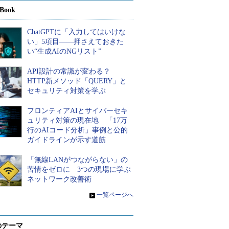
Book
ChatGPTに「入力してはいけな
い」5項目――押さえておきた
い“生成AIのNGリスト”
API設計の常識が変わる？
HTTP新メソッド「QUERY」と
セキュリティ対策を学ぶ
フロンティアAIとサイバーセキ
ュリティ対策の現在地 「17万
行のAIコード分析」事例と公的
ガイドラインが示す道筋
「無線LANがつながらない」の
苦情をゼロに 3つの現場に学ぶ
ネットワーク改善術
»
一覧ページへ
のテーマ