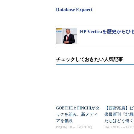
IBM Global Expressはグ
Database Expaert
ューション群。20カ国の組織構造
今回のパージョンアップにより、SAP S
Watson Analyticsと連携す
HP Verticaを歴史
モバイルアプリケーションへの対応
ケーション群「SAP Fiori」だけでな
ンとも接続・連携できる機能を組み
チェックしておきたい人気記事
今後は、製造業における秤量工程で
たソリューションも提供予定。随時
各ソリューションの価格は個別見積もり。「
用に関する仮説検証サービス」の場合
GOETHEとFINCHIがタ
【西野亮廣】ビ
ッグを組み、新メディ
書最新刊『北極
アを創設
たちはどう働く
PR(FINCHI on GOETHE)
PR(FINCHI on GOE