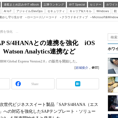
連載まとめ読み＠IT eBook
記事ランキング
＠IT Special
セミナー
ホワイト
AI IoT
アジャイル/DevOps
セキュリティ
キャリア&スキル
Windows
初
り動かし守り生かす
ローコード/ノーコード
クラウドネイティブ
Microsoft&Windo
Server & Storage
HTML5 + UX
の連携を強化 ...
Smart & Social
s、SAP S/4HANAとの連携を強化 iOS
Coding Edge
ホワ
son Analytics連携など
Java Agile
Global Express Version2.0」の販売を開始した。
Database Expert
[
岩城俊介
，
＠IT
]
Linux ＆ OSS
Master of IP Networ
Share
Security & Trust
Test & Tools
の次世代ビジネススイート製品「SAP S/4HANA（エス
Insider.NET
ce」への対応を強化したSAPテンプレート・ソリュー
ブログ