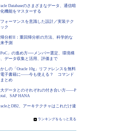
racle Databaseのさまざまなデータ、通信暗
号化機能をマスターする
パフォーマンスを意識した設計／実装テク
ニック
回帰分析II：重回帰分析の方法、科学的な
将来予測
PoC」の進め方──メンバー選定、環境構
築、データ収集と活用、評価まで
かしの「Oracle 10g」リファレンスを無料
の電子書籍に――今も使える？ コマンド
総まとめ
巨大データとのそれぞれの付き合い方――P
votal、SAP HANA
racleとDB2、アーキテクチャはこれだけ違
う
»
ランキングをもっと見る