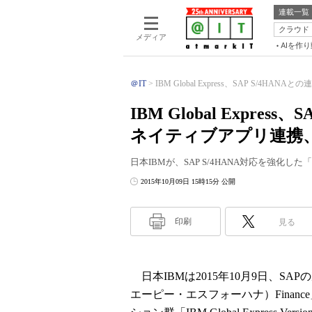
連載一覧
クラウド
メディア
AIを作
＠IT
IBM Global Express、SAP S/4HANAと
IBM Global Expres
ネイティブアプリ連携、Wat
日本IBMが、SAP S/4HANA対応を強化した「IBM 
2015年10月09日 15時15分 公開
印刷
見る
日本IBMは2015年10月9日、SAP
エーピー・エスフォーハナ）Finan