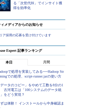
る「次世代BI」でインサイト獲
得を効率化
ティメディアからのお知らせ
リア採用の応募を受け付けています
abase Expert 記事ランキング
月間
本日
adoopで処理を実装してみる──Hadoop Str
amingでの処理、script-runner.jarの使い方
「データのコピー」をやめて工数を8分の1
 古河電工は「100システムのデータ統
合」をどう実現？
まずは体験！ インストールから中身確認ま
で