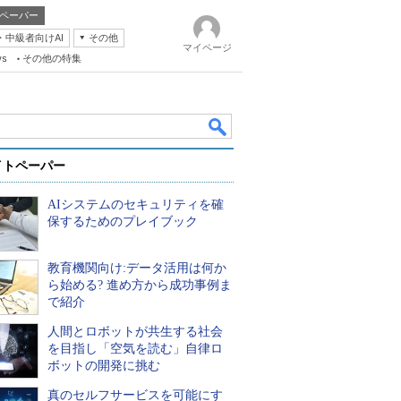
ペーパー
・中級者向けAI
その他
マイページ
ws
その他の特集
イトペーパー
AIシステムのセキュリティを確
保するためのプレイブック
教育機関向け:データ活用は何か
k
ら始める? 進め方から成功事例ま
で紹介
人間とロボットが共生する社会
を目指し「空気を読む」自律ロ
ボットの開発に挑む
真のセルフサービスを可能にす