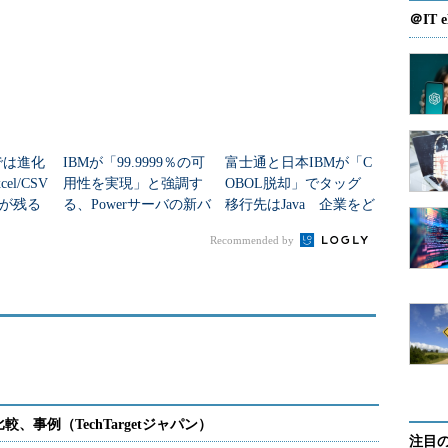
＠IT e
」では進化
IBMが「99.9999％の可
富士通と日本IBMが「C
l/CSV
用性を実現」と強調す
OBOL脱却」でタッグ
が残る
る、Powerサーバの新バ
移行先はJava 企業をど
使うか
ージョンを発表
う支援？
Recommended by
注目