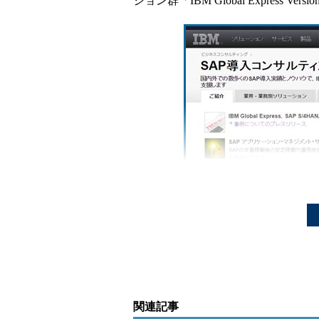
ション群「IBM Global Express 
IBM
SAP導入コンサルティング
のW
関連記事