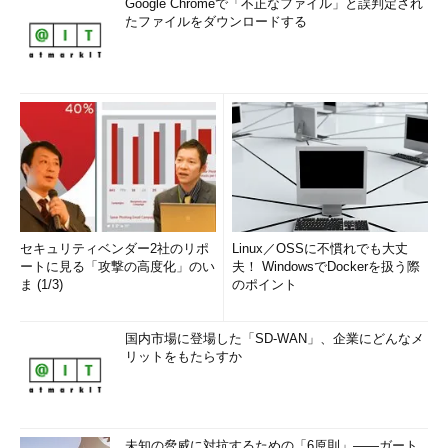
Google Chromeで「不正なファイル」と誤判定され
たファイルをダウンロードする
セキュリティベンダー2社のリポ
Linux／OSSに不慣れでも大丈
ートに見る「攻撃の高度化」のい
夫！ WindowsでDockerを扱う際
ま (1/3)
のポイント
国内市場に登場した「SD-WAN」、企業にどんなメ
リットをもたらすか
未知の脅威に対抗するための「6原則」――ガート