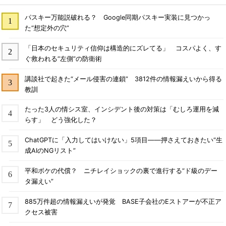
パスキー万能説破れる？ Google同期パスキー実装に見つかっ
た“想定外の穴”
「日本のセキュリティ信仰は構造的にズレてる」 コスパよく、す
ぐ救われる“左側”の防衛術
講談社で起きた“メール侵害の連鎖” 3812件の情報漏えいから得る
教訓
たった3人の情シス室、インシデント後の対策は「むしろ運用を減
らす」 どう強化した？
ChatGPTに「入力してはいけない」5項目――押さえておきたい“生
成AIのNGリスト”
平和ボケの代償？ ニチレイショックの裏で進行する“ド級のデー
タ漏えい”
885万件超の情報漏えいが発覚 BASE子会社のEストアーが不正ア
クセス被害