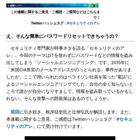
この連載に関するご意見・ご感想・ご質問などはこちらま
で！
Twitterハッシュタグ
：
#セキュリティのアレ
え、そんな簡単にパスワードリセットできちゃうの？
セキュリティ専門家が時事ネタを語る「セキュリティのア
レ」。今回のテーマはITを使わずにパスワードなどの情報を盗み
出してしまう「ソーシャルエンジニアリング」です。2015年に
「米国CIA長官のメールアドレスがのっとられる」事件がありま
したが、ここで用いられたのはベライゾン社員を装った“電話”に
よるソーシャルエンジニアリングでした。自分の全く知らないと
ころで誰かが自分になりすまして、情報を盗み取っているかもし
れない。そんな攻撃への防衛策はあるのでしょうか。
前回
に引き続き、根岸征史氏と辻伸弘氏が解説します。また、
本連載に関するご意見、ご感想はTwitterハッシュタグ「
#セキュ
リティのアレ
」にて受け付けています。