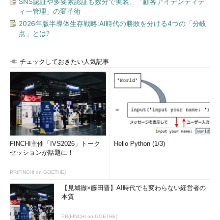
SNS認証や多要素認証も数分で実装、「顧客アイデンティテ
ィー管理」の変革術
2026年版半導体生存戦略:AI時代の勝敗を分ける4つの「分岐
点」とは?
チェックしておきたい人気記事
FINCHI主催「IVS2026」トーク
Hello Python (1/3)
セッションが話題に！
PR(FINCHI on GOETHE)
【見城徹×藤田晋】AI時代でも変わらない経営者の
本質
PR(FINCHI on GOETHE)