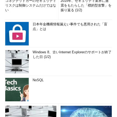
コネクテッドカーのセキュリティ
2015年、セキュリティ業界に激
リスクは制御システムだけではな
震をもたらした「標的型攻撃」を
い
振り返る (1/2)
日本年金機構情報漏えい事件でも悪用された「盲
点」とは
Windows 8、古いInternet Explorerのサポートが終了
した日 (1/2)
NoSQL