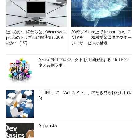
進まない、終わらないWindows U
AWS／Azure上でTensorFlow、C
pdateのトラブルに解決策はある
NTKを――機械学習環境のマネー
のか？ (1/2)
ジドサービスが登場
AzureでIoTプロジェクトを共同検証する「IoTビジ
ネス共創ラボ」
「LINE」に「Webカメラ」、のぞき見られた1月 (1/
3)
AngularJS