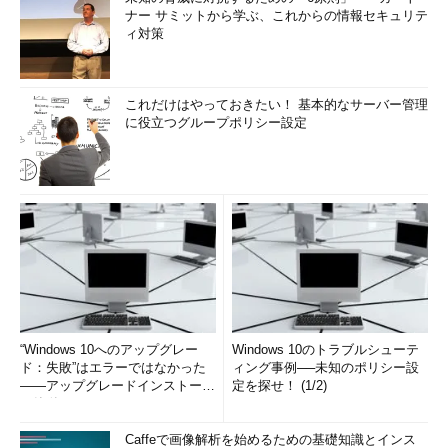
ナー サミットから学ぶ、これからの情報セキュリテ
ィ対策
これだけはやっておきたい！ 基本的なサーバー管理
に役立つグループポリシー設定
“Windows 10へのアップグレー
Windows 10のトラブルシューテ
ド：失敗”はエラーではなかった
ィング事例──未知のポリシー設
――アップグレードインストール
定を探せ！ (1/2)
の簡単まとめ (1/3...
Caffeで画像解析を始めるための基礎知識とインス