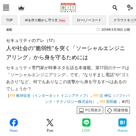
TOP
AIを作り動かし守り生かす
ロー/ノーコード
クラウドネイ
連載
2016年3月18日 公開
セキュリティのアレ（17）
人や社会の“脆弱性”を突く「ソーシャルエンジニ
アリング」から身を守るためには
セキュリティ専門家が時事ネタを語る本連載。第17回のテーマは
「ソーシャルエンジニアリング」です。“なりすまし電話”や“ゴミ
あさり”など、何でもありなこの攻撃から身を守るすべはあるの
でしょうか？
[
根岸征史（インターネット イニシアティブ）
,
辻 伸弘（ソフトバ
ンク・テクノロジー株式会社）
,
宮田健
，＠IT]
PC用表示
関連情報
Share
Post
LINE
Hatena