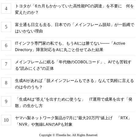
トヨタが「6カ月もかかっていた高性能PCの調達」を不要に 何を
変えたのか？
富士通も日立も去る、日本での「メインフレーム脱却」が一筋縄で
はいかない理由
ITインフラ専門家の私でも、もうAIには勝てない――「Active
Directory」障害対応をAIに丸ごと任せてみた結果
メインフレームに眠る「年代物のCOBOLコード」、AIでも苦戦す
る"読みにくさ"の正体
生成AIがあれば「脱メインフレームもできる」なんて気軽に言える
のは今のうち？
「生成AIは“答え”を出すために使うな」 IT運用で成果を出す「発
散」の生かし方
ヤマハ製ネットワーク製品が7月に“最大20万円”値上げ 「RTX」
「NVR」や無線LANのAPも対象
Copyright © ITmedia Inc. All Rights Reserved.