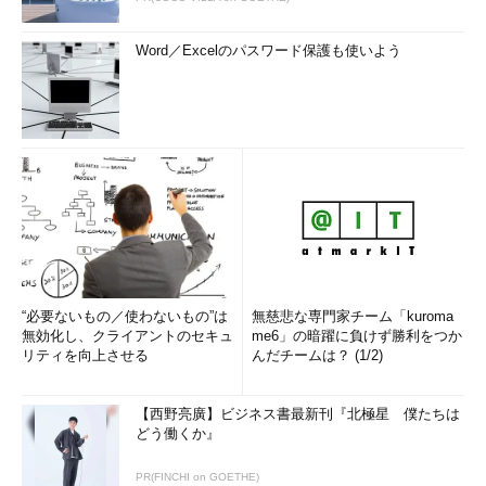
Word／Excelのパスワード保護も使いよう
“必要ないもの／使わないもの”は
無慈悲な専門家チーム「kuroma
無効化し、クライアントのセキュ
me6」の暗躍に負けず勝利をつか
リティを向上させる
んだチームは？ (1/2)
【西野亮廣】ビジネス書最新刊『北極星 僕たちは
どう働くか』
PR(FINCHI on GOETHE)