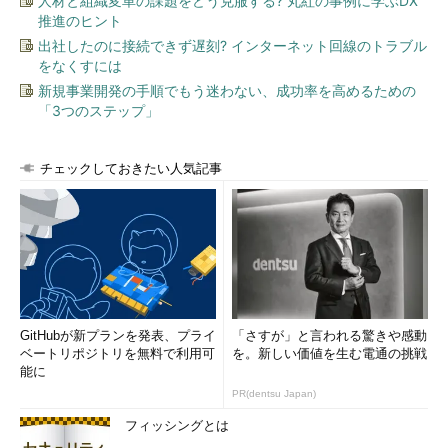
人材と組織変革の課題をどう克服する? 丸紅の事例に学ぶDX
推進のヒント
出社したのに接続できず遅刻? インターネット回線のトラブル
をなくすには
新規事業開発の手順でもう迷わない、成功率を高めるための
「3つのステップ」
チェックしておきたい人気記事
GitHubが新プランを発表、プライ
「さすが」と言われる驚きや感動
ベートリポジトリを無料で利用可
を。新しい価値を生む電通の挑戦
能に
PR(dentsu Japan)
フィッシングとは