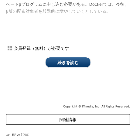
ベートβプログラムに申し込む必要がある。Dockerでは、今後、
β版の配布対象者を段階的に増やしていくとしている。
Dockerによると、現在はDocker for Macの方がDocker for
Windowsよりも開発が進んでいるが、両者は最終的には同じ機能
を提供するようになるという。なお、Docker for Windowsは現
時点では、Hyper-VをサポートするWindows 10にのみ対応してい
会員登録（無料）が必要です
る。
続きを読む
Copyright © ITmedia, Inc. All Rights Reserved.
関連情報
関連記事