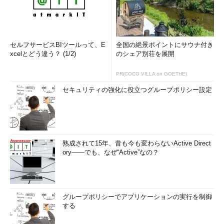
セルフサービスBIツールって、E
全国の絶景ポイントにサウナ付き
xcelとどう違う？ (1/2)
のシェア別荘を展開
PR(COCO VILLA on GOETHE)
セキュリティの強化に役立つグループポリシー設定
熟成されて15年、昔も今も変わらないActive Direct
ory――でも、なぜ“Active”なの？
グループポリシーでアプリケーションの実行を制御
する