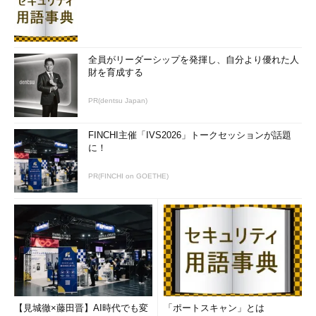
全員がリーダーシップを発揮し、自分より優れた人
財を育成する
PR(dentsu Japan)
FINCHI主催「IVS2026」トークセッションが話題
に！
PR(FINCHI on GOETHE)
【見城徹×藤田晋】AI時代でも変
「ポートスキャン」とは