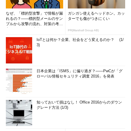
なぜ、「標的型攻撃」で情報が漏
ガシガシ使えるヘッドホン。カッ
れるの？――標的型メールのサン
ターでも傷がつきにくい
プルから攻撃の流れ、対策の考え
方まで、もう一度分かりやすく
PR(Marshall Group AB)
解...
IoTとは何か？企業、社会をどう変えるのか？ (1/
3)
日本企業は「ISMS」に偏り過ぎ？――PwCが「グ
ローバル情報セキュリティ調査 2016」を発表
知っておいて損はなし！ Office 2016からのダウン
グレード方法 (1/3)