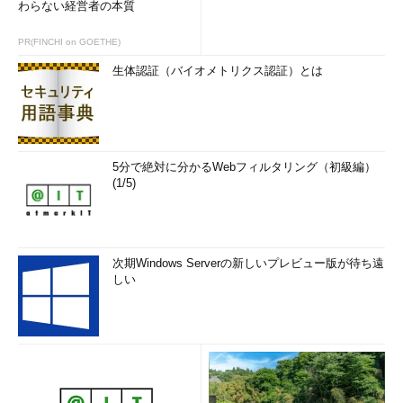
わらない経営者の本質
PR(FINCHI on GOETHE)
生体認証（バイオメトリクス認証）とは
5分で絶対に分かるWebフィルタリング（初級編）
(1/5)
次期Windows Serverの新しいプレビュー版が待ち遠
しい