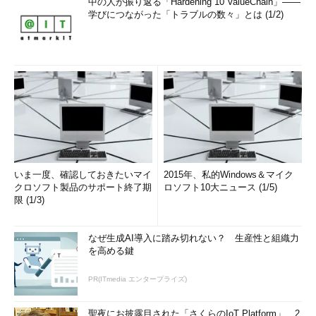
中の人が振り返る「Hardening 10 ValueChain」――
学びにつながった「トラブルの数々」とは (1/2)
いま一度、確認しておきたいマイ
2015年、私的Windows＆マイク
クロソフト製品のサポート終了期
ロソフト10大ニュース (1/5)
限 (1/3)
なぜ生成AI導入に踏み切れない？ 生産性と組織力
を高める鍵
PR(ITmedia エンタープライズ)
聖夜にお披露目された「さくらのIoT Platform」、2