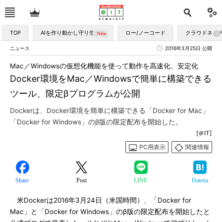
TOP
AIを作り動かし守り生かす
ロー/ノーコード
クラウドネイ
ニュース
2016年3月25日 公開
Mac／Windowsの仮想化機能を使って動作を高速化、安定化
Docker環境をMac／Windowsで簡単に構築できる
ツール、限定βプログラムが公開
Dockerは、Docker環境を簡単に構築できる「Docker for Mac」
「Docker for Windows」のβ版の限定配布を開始した。
[＠IT]
PC用表示
関連情報
Share
Post
LINE
Hatena
米Dockerは2016年3月24日（米国時間）、「Docker for
Mac」と「Docker for Windows」のβ版の限定配布を開始したと