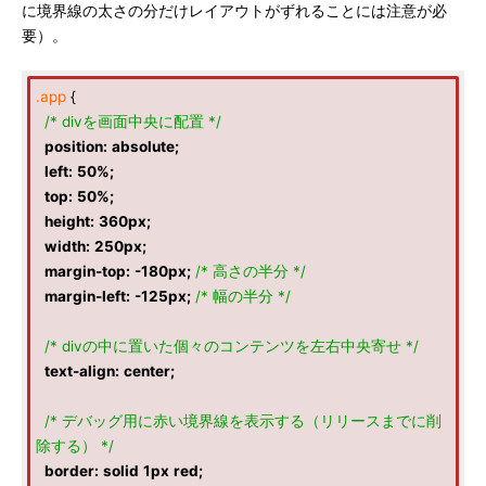
に境界線の太さの分だけレイアウトがずれることには注意が必
要）。
.app
{
/* divを画面中央に配置 */
position
:
absolute
;
left
:
50%
;
top
:
50%
;
height
:
360px
;
width
:
250px
;
margin-top
:
-180px
;
/* 高さの半分 */
margin-left
:
-125px
;
/* 幅の半分 */
/* divの中に置いた個々のコンテンツを左右中央寄せ */
text-align
:
center
;
/* デバッグ用に赤い境界線を表示する（リリースまでに削
除する） */
border
:
solid
1px
red
;