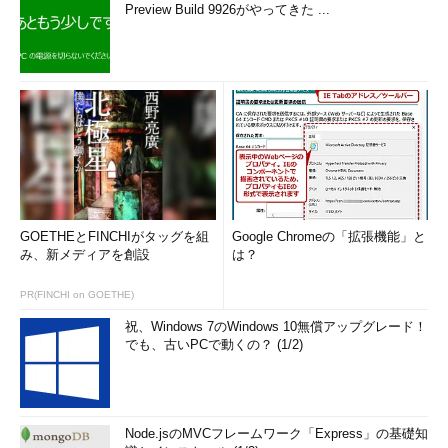
Preview Build 9926がやってきた ...
GOETHEとFINCHIがタッグを組
Google Chromeの「拡張機能」と
み、新メディアを創設
は？
PR(FINCHI on GOETHE)
祝、Windows 7のWindows 10無償アップグレード！
でも、古いPCで動くの？ (1/2)
Node.jsのMVCフレームワーク「Express」の基礎知