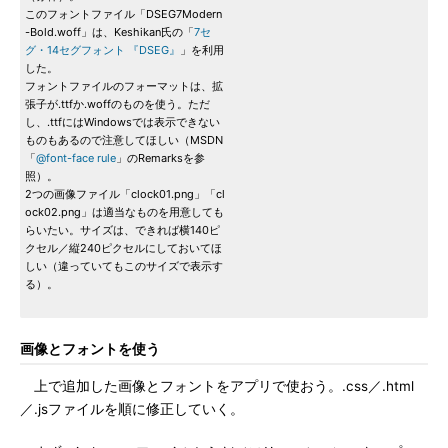
このフォントファイル「DSEG7Modern
-Bold.woff」は、Keshikan氏の「
7セ
グ・14セグフォント 『DSEG』
」を利用
した。
フォントファイルのフォーマットは、拡
張子が.ttfか.woffのものを使う。ただ
し、.ttfにはWindowsでは表示できない
ものもあるので注意してほしい（MSDN
「
@font-face rule
」のRemarksを参
照）。
2つの画像ファイル「clock01.png」「cl
ock02.png」は適当なものを用意しても
らいたい。サイズは、できれば横140ピ
クセル／縦240ピクセルにしておいてほ
しい（違っていてもこのサイズで表示す
る）。
画像とフォントを使う
上で追加した画像とフォントをアプリで使おう。.css／.html
／.jsファイルを順に修正していく。