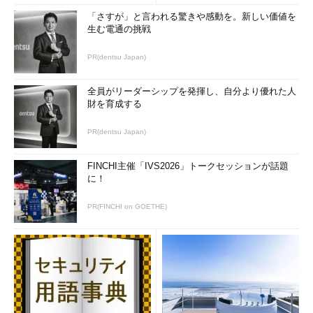
「さすが」と言われる驚きや感動を。新しい価値を
生む電通の挑戦
PR(dentsu Japan)
全員がリーダーシップを発揮し、自分より優れた人
財を育成する
PR(dentsu Japan)
FINCHI主催「IVS2026」トークセッションが話題
に！
PR(FINCHI on GOETHE)