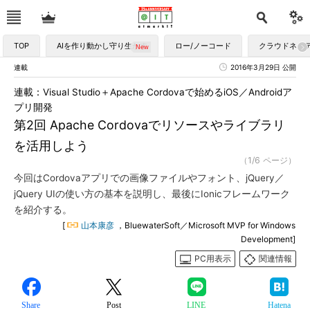
TOP
AIを作り動かし守り生かす
ロー/ノーコード
クラウドネイ
連載
2016年3月29日 公開
連載：Visual Studio＋Apache Cordovaで始めるiOS／Androidア
プリ開発
第2回 Apache Cordovaでリソースやライブラリ
を活用しよう
（1/6 ページ）
今回はCordovaアプリでの画像ファイルやフォント、jQuery／
jQuery UIの使い方の基本を説明し、最後にIonicフレームワーク
を紹介する。
[
山本康彦
，BluewaterSoft／Microsoft MVP for Windows
Development]
PC用表示
関連情報
Share
Post
LINE
Hatena