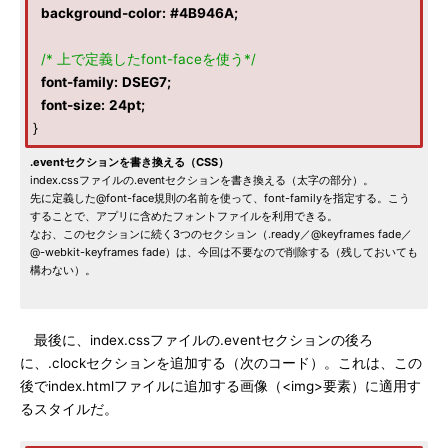
background-color
:
#4B946A
;
/* 上で定義したfont-faceを使う*/
font-family
:
DSEG7
;
font-size
:
24pt
;
}
.eventセクションを書き換える（CSS）
index.cssファイルの.eventセクションを書き換える（太字の部分）。
先に定義した@font-face規則の名前を使って、font-familyを指定する。こう
することで、アプリに含めたフォントファイルを利用できる。
なお、このセクションに続く3つのセクション（.ready／@keyframes fade／
@-webkit-keyframes fade）は、今回は不要なので削除する（残しておいても
構わない）。
最後に、index.cssファイルの.eventセクションの後ろ
に、.clockセクションを追加する（次のコード）。これは、この
後でindex.htmlファイルに追加する画像（<img>要素）に適用す
るスタイルだ。