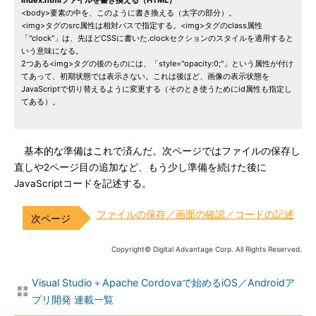
index.htmlファイルを書き換える（HTML）
<body>要素の中を、このように書き換える（太字の部分）。
<img>タグのsrc属性は相対パスで指定する。<img>タグのclass属性
「"clock"」は、先ほどCSSに書いた.clockセクションのスタイルを適用すると
いう意味になる。
2つある<img>タグの後のものには、「style="opacity:0;"」という属性が付け
てあって、初期状態では表示さない。これは後ほど、画像の表示状態を
JavaScriptで切り替えるように変更する（そのとき使うためにid属性も指定し
てある）。
基本的な準備はこれで済んだ。次ページではファイルの保存し
直しや2ページ目の追加など、もう少し準備を続けた後に
JavaScriptコードを記述する。
ファイルの保存／画面の確認／コードの記述
Copyright© Digital Advantage Corp. All Rights Reserved.
Visual Studio＋Apache Cordovaで始めるiOS／Androidア
プリ開発 連載一覧