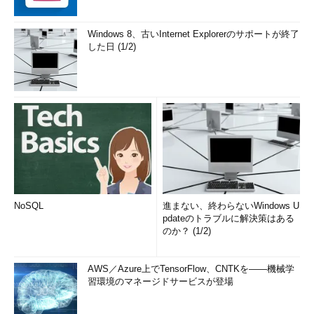
Windows 8、古いInternet Explorerのサポートが終了
した日 (1/2)
NoSQL
進まない、終わらないWindows U
pdateのトラブルに解決策はある
のか？ (1/2)
AWS／Azure上でTensorFlow、CNTKを――機械学
習環境のマネージドサービスが登場