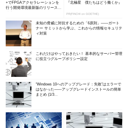
+でFPGAアクセラレーションを
『北極星 僕たちはどう働くか』
行う開発環境最新版のリリースを
発表
PR(FINCHI on GOETHE)
未知の脅威に対抗するための「6原則」――ガート
ナー サミットから学ぶ、これからの情報セキュリテ
ィ対策
これだけはやっておきたい！ 基本的なサーバー管理
に役立つグループポリシー設定
“Windows 10へのアップグレード：失敗”はエラーで
はなかった――アップグレードインストールの簡単
まとめ (1/3...