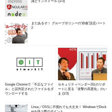
識とインストール (1/3)
まだあるぞ！ グループポリシーの“鉄板”設定パート
2
Google Chromeで「不正なファイ
セキュリティベンダー2社のリポ
ル」と誤判定されたファイルをダ
ートに見る「攻撃の高度化」のい
ウンロードする
ま (1/3)
Linux／OSSに不慣れでも大丈夫！ WindowsでDock
erを扱う際のポイント