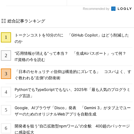
Recommended by
総合記事ランキング
トークンコストを10分の1に 「GitHub Copilot」はどう削減した
のか
“応用情報が消える”って本当？ 「生成AIパスポート」って何？
IT資格の今を読む
「日本のセキュリティ信仰は構造的にズレてる」 コスパよく、す
ぐ救われる“左側”の防衛術
PythonでもTypeScriptでもない、2025年「最も人気のプログラミ
ング言語」
Google、AIブラウザ「Disco」発表 「Gemini 3」がタブ上でユー
ザーのためのオリジナルWebアプリを自動生成
開発者を狙う“自己拡散型npmワーム”の全貌 400超のパッケージ
に感染拡大