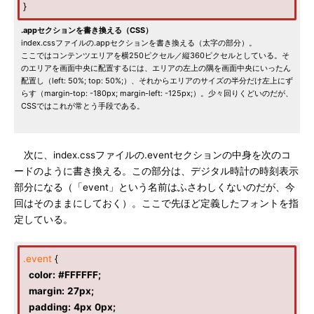
}
.appセクションを書き換える（CSS）
index.cssファイルの.appセクションを書き換える（太字の部分）。
ここではコンテンツエリアを横250ピクセル／縦360ピクセルとしている。そ
のエリアを画面中央に配置するには、エリアの左上の隅を画面中央にいったん
配置し（left: 50%; top: 50%;）、それからエリアのサイズの半分だけ左上にず
らす（margin-top: -180px; margin-left: -125px;）。少々回りくどいのだが、
CSSではこれが常とう手段である。
次に、index.cssファイルの.eventセクションの中身を次のコ
ードのように書き換える。この部分は、デジタル時計の時刻表示
部分になる（「event」という名前はふさわしくないのだが、今
回はそのままにしておく）。ここで先ほど定義したフォントを指
定している。
.event
{
color
:
#FFFFFF
;
margin
:
27px
;
padding
:
4px
0px
;