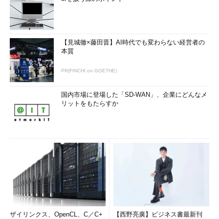
【見城徹×藤田晋】AI時代でも変わらない経営者の
本質
PR(FINCHI on GOETHE)
国内市場に登場した「SD-WAN」、企業にどんなメ
リットをもたらすか
ザイリンクス、OpenCL、C／C+
【西野亮廣】ビジネス書最新刊