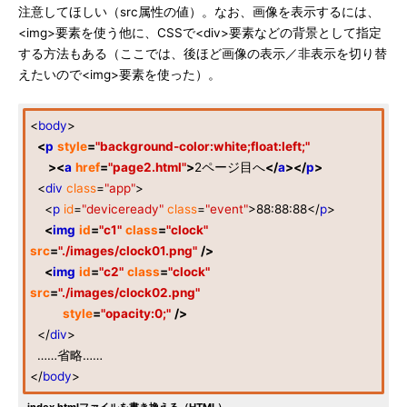
注意してほしい（src属性の値）。なお、画像を表示するには、
<img>要素を使う他に、CSSで<div>要素などの背景として指定
する方法もある（ここでは、後ほど画像の表示／非表示を切り替
えたいので<img>要素を使った）。
<
body
>
<
p
style
=
"background-color:white;float:left;"
><
a
href
=
"page2.html"
>
2ページ目へ
</
a
></
p
>
<
div
class
=
"app"
>
<
p
id
=
"deviceready"
class
=
"event"
>88:88:88</
p
>
<
img
id
=
"c1"
class
=
"clock"
src
=
"./images/clock01.png"
/>
<
img
id
=
"c2"
class
=
"clock"
src
=
"./images/clock02.png"
style
=
"opacity:0;"
/>
</
div
>
……省略……
</
body
>