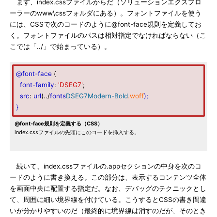
まず、index.cssファイルからだ（ソリューションエクスプロ
ーラーのwww\cssフォルダにある）。フォントファイルを使う
には、CSSで次のコードのように@font-face規則を定義してお
く。フォントファイルのパスは相対指定でなければならない（こ
こでは「../」で始まっている）。
@font-face
{
font-family
:
'DSEG7'
;
src
:
url
(../
fonts
DSEG7Modern-Bold
.woff
);
}
@font-face規則を定義する（CSS）
index.cssファイルの先頭にこのコードを挿入する。
続いて、index.cssファイルの.appセクションの中身を次のコ
ードのように書き換える。この部分は、表示するコンテンツ全体
を画面中央に配置する指定だ。なお、デバッグのテクニックとし
て、周囲に細い境界線を付けている。こうするとCSSの書き間違
いが分かりやすいのだ（最終的に境界線は消すのだが、そのとき