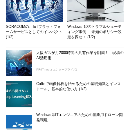
SORACOMの、IoTプラットフォ
Windows 10のトラブルシューテ
ームサービスとしてのインパクト
ィング事例──未知のポリシー設
(1/2)
定を探せ！ (1/2)
大阪ガスが月2000時間の共有作業を削減！ 現場の
AI活用術
PR(ITmedia エンタープライズ)
Caffeで画像解析を始めるための基礎知識とインス
トール、基本的な使い方 (1/2)
Windows系ITエンジニアのための産業用ドローン開
発環境