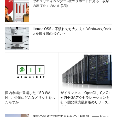
セキュリティベンダー2社のリポートに見る「攻撃
の高度化」のいま (1/3)
Linux／OSSに不慣れでも大丈夫！ WindowsでDock
erを扱う際のポイント
国内市場に登場した「SD-WA
ザイリンクス、OpenCL、C／C+
N」、企業にどんなメリットをも
+でFPGAアクセラレーションを
たらすか
行う開発環境最新版のリリースを
発表
未知の脅威に対抗するための「6原則」――ガート