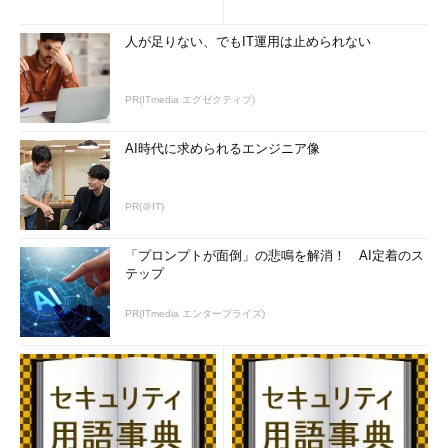
人が足りない、でもIT運用は止められない
PR(ITmedia エグゼクティブ)
AI時代に求められるエンジニア像
PR(＠IT)
「プロンプトが面倒」の悲鳴を解消！ AI定着のス
テップ
PR(ITmedia エンタープライズ)