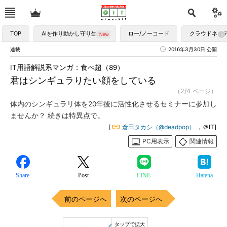
TOP
AIを作り動かし守り生かす
ロー/ノーコード
クラウドネイ
連載
2016年3月30日 公開
IT用語解説系マンガ：食べ超（89）
君はシンギュラりたい顔をしている
（2/4 ページ）
体内のシンギュラリ体を20年後に活性化させるセミナーに参加し
ませんか？ 続きは特異点で。
[
倉田タカシ（@deadpop）
，＠IT]
PC用表示
関連情報
Share
Post
LINE
Hatena
前のページへ
次のページへ