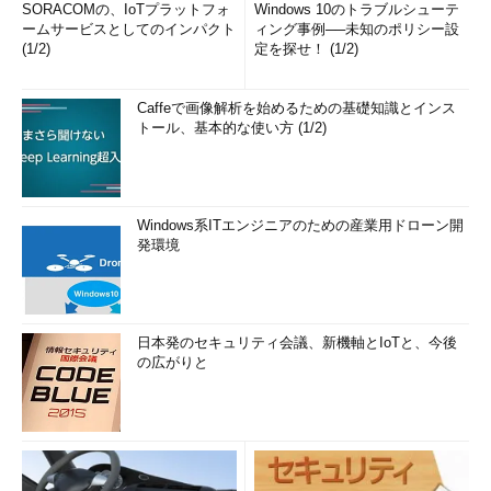
SORACOMの、IoTプラットフォ
Windows 10のトラブルシューテ
ームサービスとしてのインパクト
ィング事例──未知のポリシー設
(1/2)
定を探せ！ (1/2)
Caffeで画像解析を始めるための基礎知識とインス
トール、基本的な使い方 (1/2)
Windows系ITエンジニアのための産業用ドローン開
発環境
日本発のセキュリティ会議、新機軸とIoTと、今後
の広がりと