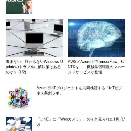
進まない、終わらないWindows U
AWS／Azure上でTensorFlow、C
pdateのトラブルに解決策はある
NTKを――機械学習環境のマネー
のか？ (1/2)
ジドサービスが登場
AzureでIoTプロジェクトを共同検証する「IoTビジ
ネス共創ラボ」
「LINE」に「Webカメラ」、のぞき見られた1月 (1/
3)