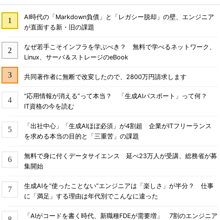
AI時代の「Markdown負債」と「レガシー脱却」の壁、エンジニア
が直面する新・旧の課題
なぜ若手こそインフラを学ぶべき？ 無料で学べるネットワーク、
Linux、サーバ＆ストレージのeBook
共同著作者に無断で改変したので、2800万円請求します
“応用情報が消える”って本当？ 「生成AIパスポート」って何？
IT資格の今を読む
「出社中心」「生成AIほぼ必須」が4割超 企業がITフリーランス
を求める本当の目的と「三重苦」の課題
無料で身に付くデータサイエンス 延べ23万人が受講、総務省が募
集開始
生成AIを“使ったことない”エンジニアは「楽しさ」が半分？ 仕事
に「満足」する理由は年代別でこんなに違った
「AIがコードを書く時代、新職種FDEが需要増」 7割のエンジニア