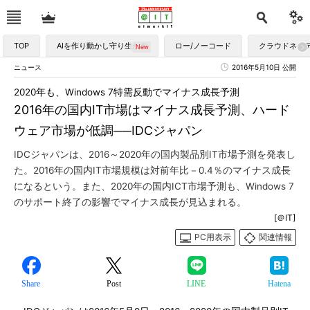
TOP
AIを作り動かし守り生かす
ロー/ノーコード
クラウドネイ
ニュース
2016年5月10日 公開
2020年も、Windows 7特需反動でマイナス成長予測
2016年の国内IT市場はマイナス成長予測、ハード
ウェア市場が低調──IDCジャパン
IDCジャパンは、2016～2020年の国内製品別IT市場予測を発表し
た。2016年の国内IT市場規模は対前年比－0.4％のマイナス成長
になるという。また、2020年の国内ICT市場予測も、Windows 7
のサポート終了の影響でマイナス成長が見込まれる。
[＠IT]
PC用表示
関連情報
Share
Post
LINE
Hatena