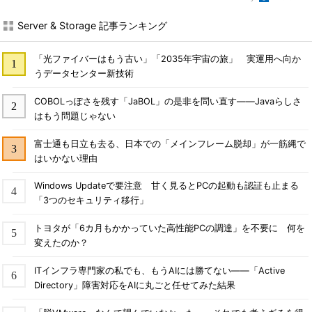
Server & Storage 記事ランキング
「光ファイバーはもう古い」「2035年宇宙の旅」 実運用へ向か
うデータセンター新技術
COBOLっぽさを残す「JaBOL」の是非を問い直す――Javaらしさ
はもう問題じゃない
富士通も日立も去る、日本での「メインフレーム脱却」が一筋縄で
はいかない理由
Windows Updateで要注意 甘く見るとPCの起動も認証も止まる
「3つのセキュリティ移行」
トヨタが「6カ月もかかっていた高性能PCの調達」を不要に 何を
変えたのか？
ITインフラ専門家の私でも、もうAIには勝てない――「Active
Directory」障害対応をAIに丸ごと任せてみた結果