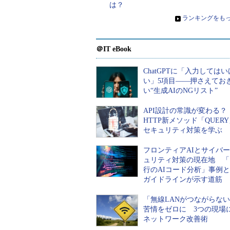
は？
»
ランキングをも
Windows 10のトラブルシューテ
＠IT eBook
Windows 10へ無料アップグレード
ChatGPTに「入力しては
い」5項目――押さえてお
い“生成AIのNGリスト”
チェックしておきたい人気記事
API設計の常識が変わる
HTTP新メソッド「QUER
セキュリティ対策を学ぶ
フロンティアAIとサイバ
ュリティ対策の現在地 「
行のAIコード分析」事例
ガイドラインが示す道筋
「光ファイバーはもう
アイリスオーヤ
「無線LANがつながらな
古い」「2035年宇宙の
んだ「無線LA
苦情をゼロに 3つの現場
画面6
Windows 10英語版のブルースクリ
旅」 実運用へ向かう
がりにくい」問
ネットワーク改善術
データセンター新技術
を変えて解決し