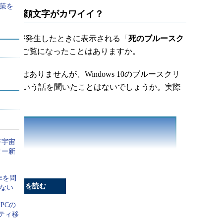
策を
のBSoDは顔文字がカワイイ？
P）エラーが発生したときに表示される「
死のブルースク
ath：BSoD）」をご覧になったことはありますか。
とはありませんが、Windows 10のブルースクリ
イイという話を聞いたことはないでしょうか。実際
）。
年宇宙
ター新
非を問
続きを読む
ゃない
とPCの
ティ移