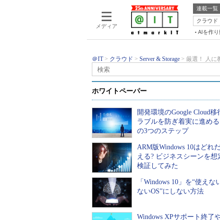
連載一覧
クラウド
メディア
AIを作
＠IT
クラウド
Server & Storage
厳選！ 人に教
その知識、ホントに正しい？ Windows
厳選！ 人に教えたくなる、
ホワイトペーパー
弾］
開発環境のGoogle Cloud
ラブルを防ぎ着実に進める
の3つのステップ
2016年06月06日 05時00分 公開
ARM版Windows 10はど
える? ビジネスシーンを想
検証してみた
印刷
通知
「Windows 10」を“使え
ないOS”にしない方法
前のペー
Windows XPサポート終了