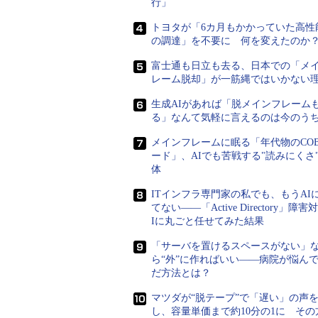
行」
トヨタが「6カ月もかかっていた高性
の調達」を不要に 何を変えたのか
富士通も日立も去る、日本での「メ
筆者紹介
レーム脱却」が一筋縄ではいかない
山市 良（やまいち りょう）
生成AIがあれば「脱メインフレーム
岩手県花巻市在住。Microsoft MVP：Cloud and 
る」なんて気軽に言えるのは今のう
IT出版社、中堅企業のシステム管理者
品、テクノロジーを中心に、IT雑誌、W
メインフレームに眠る「年代物のCOB
ード」、AIでも苦戦する"読みにくさ
を手掛ける。個人ブログは『
山市良のえ
体
画面5
Windows 10日本語版のブルース
ITインフラ専門家の私でも、もうAI
前のペー
ただし、これは日本語ローカライズ版のW
てない――「Active Directory」障
Iに丸ごと任せてみた結果
Windows 10のブルースクリーン
英語（en-us）の言語パックを追加
「サーバを置けるスペースがない」
更すると、ブルースクリーンが英語
ら“外”に作ればいい――病院が悩ん
関連記事
だ方法とは？
vNextに備えよ！ 次期Windows Se
マツダが“脱テープ”で「遅い」の声
し、容量単価まで約10分の1に その