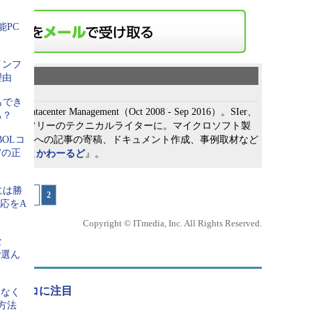
能PC
？
インフ
理由
もでき
Datacenter Management（Oct 2008 - Sep 2016）。SIer、
ち？
を経て、フリーのテクニカルライターに。マイクロソフト製
ebサイトへの記事の寄稿、ドキュメント作成、事例取材など
OLコ
"の正
ぬなんとかわーるど
』。
クリーン。顔文字なんて存在しない
には勝
ジへ
1
|
2
indows 10の話です。英語（en-us）版の
害対応をA
には顔文字があります（
画面6
）。また、日本語版でも、
Copyright © ITmedia, Inc. All Rights Reserved.
し、表示言語やシステムロケールを英語（en-us）に変
な
版になります。
で選ん
rverのココに注目
をなく
方法