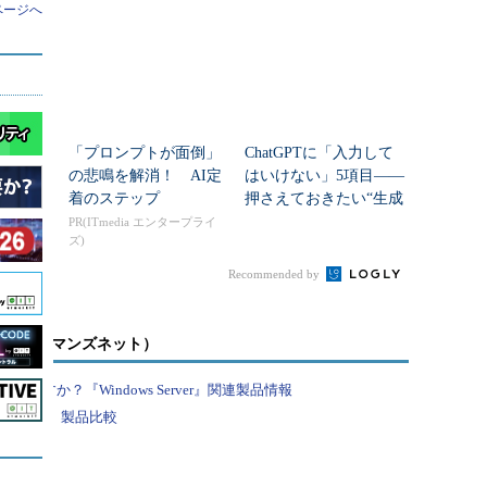
0の新バージョンのBSoDにはQRコードがある？
ページへ
2回目の大型アップデートとなる「
Windows 10
。Windows 10 Anniversary Updateは
るWindows 10の新バージョンです。Windows 10
に向けて、Windows Insiderプログラムでは、開発中の新機能
じ、人
「プロンプトが面倒」
ChatGPTに「入力して
リエイ
の悲鳴を解消！ AI定
はいけない」5項目――
 Previewビルドが次々と提供されています。
ける
着のステップ
押さえておきたい“生成
AIのNGリスト”
PR(ITmedia エンタープライ
ndows 10 Insider Previewの最近のビルドのブル
ズ)
埋め込まれています。ただし、ストップエラーの内容
Recommended by
なものではなく、QRコードを読み取るとマイクロソ
（Troubleshoot blue screen errors）サイトに簡単にア
7
）。
較（キーマンズネット）
すか？『Windows Server』関連製品情報
ckerが使えるようになるってホント？
（本連載 第57回）
Linux』製品比較