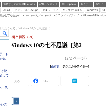
連載まとめ読み＠IT eBook
記事ランキング
＠IT Special
セミナー
ホワイト
AI IoT
アジャイル/DevOps
セキュリティ
キャリア&スキル
Windows
初
り動かし守り生かす
ローコード/ノーコード
クラウドネイティブ
Microsoft&Windo
Server & Storage
HTML5 + UX
えたくなる、Windows 10の七不思議［...
Smart & Social
にまつわる都市伝説（59）
Coding Edge
Windows 10の七不思議［第2
Java Agile
移行、ト
Database Expert
（2/2 ページ）
ため
Linux ＆ OSS
[
山市良
，
テクニカルライター
]
れだけ使
Master of IP Networ
定して
Security & Trust
見る
Share
Test & Tools
ない、危
Insider.NET
ジへ
1
|
2
ブログ
やシス