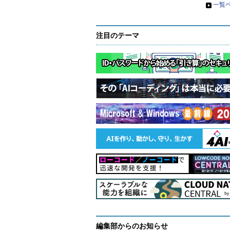
不思議その4：Windows 1
»
一覧
マイクロソフトは2016年7月に、
注目のテーマ
Anniversary Update
」をリリースする予定です
「Redstone 1」や「RS1」とも呼ばれ
Anniversary Updateのリリース
Jeep 抽選で3万円分ギフ
「楽しさ」を感
ト当たる
の心を動かすク
を搭載したWindows 10 Insider
ティビティを届
PR(Jeep Japan)
PR(dentsu Japan)
本連載第57回
で既に紹介したように、Wi
ースクリーンには「
QRコード
」が
によってQRコードが変化するよう
フトの「
http://windows.com/stopcode
」
クセスできるというものです（
画面
この記事に関連する製品／サービスを比
用途にあったOSやエディションを選択できていま
Windows 10でBashやDo
ディストリビューションの違いは要確認！『
編集部からのお知らせ