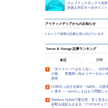
テムブラックボックス化対
不思議その3：Windows 10
見据え対応すべきポイント
Windows 10でストップ（STO
アイティメディアからのお知らせ
リーン
（Blue Screen of De
キャリア採用の応募を受け付けています
ブルースクリーンを見ないに越したこ
ーンには顔文字「
:(
」があってカワ
には、顔文字はありません（
画面5
Server & Storage 記事ランキング
月間
本日
「光ファイバーはもう古い」「2035
の旅」 実運用へ向かうデータセン
技術
COBOLっぽさを残す「JaBOL」の是
い直す――Javaらしさはもう問題じ
Windows Updateで要注意 甘く見る
起動も認証も止まる「3つのセキュリ