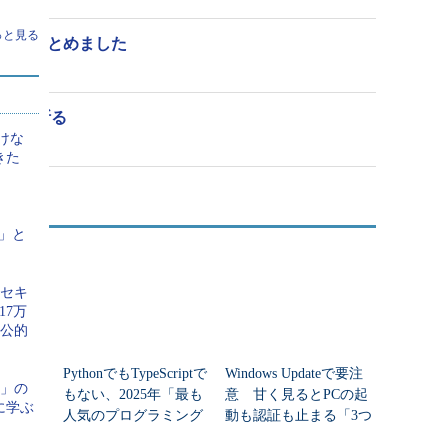
っと見る
ィング、まとめました
？ だが断る
いけな
きた
？
Y」と
ーセキ
17万
と公的
マも悩
PythonでもTypeScriptで
Windows Updateで要注
い」の
Nがつな
もない、2025年「最も
意 甘く見るとPCの起
に学ぶ
ーン。顔文字「 :( 」が表示されるので、ちょっとは癒される？
題 何
人気のプログラミング
動も認証も止まる「3つ
た？
言語」
のセキュリティ移行」