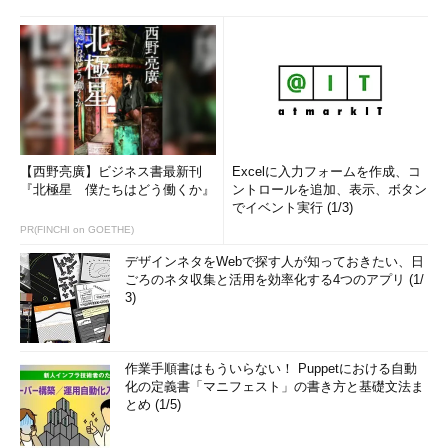
【西野亮廣】ビジネス書最新刊
Excelに入力フォームを作成、コ
『北極星 僕たちはどう働くか』
ントロールを追加、表示、ボタン
でイベント実行 (1/3)
PR(FINCHI on GOETHE)
デザインネタをWebで探す人が知っておきたい、日
ごろのネタ収集と活用を効率化する4つのアプリ (1/
3)
作業手順書はもういらない！ Puppetにおける自動
化の定義書「マニフェスト」の書き方と基礎文法ま
とめ (1/5)