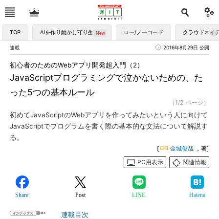
TOP
AIを作り動かし守り生かす
ロー/ノーコード
クラウドネイ
連載
2016年8月29日 公開
初心者のためのWebアプリ開発超入門（2）
JavaScriptプログラミングで泣かないための、た
った5つの基本ルール
（1/2 ページ）
初めてJavaScriptのWebアプリを作ってみたいという人に向けて
JavaScriptでプログラムを書く際の基本的な文法について解説す
る。
[
金城俊哉
，著]
PC用表示
関連情報
Share
Post
LINE
Hatena
連載目次