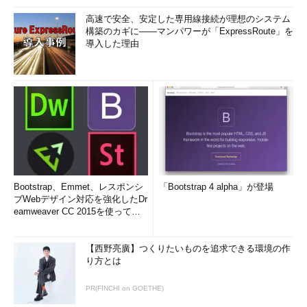
高速で安全、安定した専用線接続が理想のシステム
構築のカギに――マンパワーが「ExpressRoute」を
導入した理由
Bootstrap、Emmet、レスポンシ
「Bootstrap 4 alpha」が登場
ブWebデザイン対応を強化したDr
eamweaver CC 2015を使って
み...
【西野亮廣】つくりたいものを追求できる環境の作
り方とは
PR(FINCHI on GOETHE)