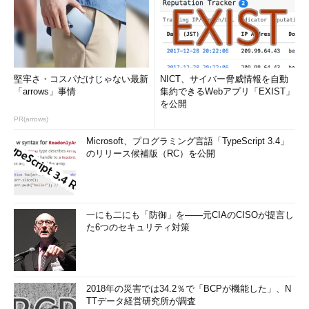
堅牢さ・コスパだけじゃない最新
NICT、サイバー脅威情報を自動
「arrows」事情
集約できるWebアプリ「EXIST」
を公開
PR(arrows)
Microsoft、プログラミング言語「TypeScript 3.4」
のリリース候補版（RC）を公開
一にも二にも「防御」を――元CIAのCISOが提言し
た6つのセキュリティ対策
2018年の災害では34.2％で「BCPが機能した」、N
TTデータ経営研究所が調査