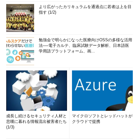
より広がったカリキュラムを通過点に若者は上を目
指す (1/2)
勉強会で明らかになった医療向けOSSの多様な活用
法──電子カルテ、臨床試験データ解析、日本語医
学用語プラットフォーム、画...
成長し続けるセキュリティ人材と
マイクロソフトとレッドハットが
悲嘆に暮れる情報流出被害者たち
クラウドで提携
(1/3)