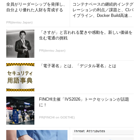
全員がリーダーシップを発揮し、
コンテナベースの継続的インテグ
自分より優れた人財を育成する
レーションの利点／課題と、CIパ
イプライン、Docker Build高速化
のコツ (1/2...
PR(dentsu Japan)
「さすが」と言われる驚きや感動を。新しい価値を
生む電通の挑戦
PR(dentsu Japan)
「電子署名」とは、「デジタル署名」とは
FINCHI主催「IVS2026」トークセッションが話題
に！
PR(FINCHI on GOETHE)