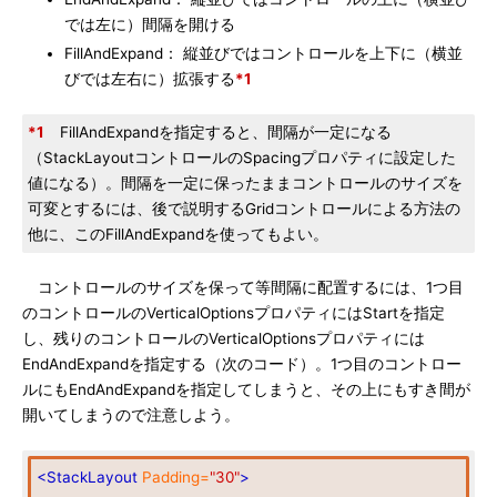
では左に）間隔を開ける
FillAndExpand： 縦並びではコントロールを上下に（横並
びでは左右に）拡張する
*1
*1
FillAndExpandを指定すると、間隔が一定になる
（StackLayoutコントロールのSpacingプロパティに設定した
値になる）。間隔を一定に保ったままコントロールのサイズを
可変とするには、後で説明するGridコントロールによる方法の
他に、このFillAndExpandを使ってもよい。
コントロールのサイズを保って等間隔に配置するには、1つ目
のコントロールのVerticalOptionsプロパティにはStartを指定
し、残りのコントロールのVerticalOptionsプロパティには
EndAndExpandを指定する（次のコード）。1つ目のコントロー
ルにもEndAndExpandを指定してしまうと、その上にもすき間が
開いてしまうので注意しよう。
<StackLayout
Padding=
"30"
>