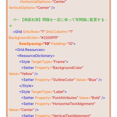
HorizontalOptions=
"Center"
VerticalOptions=
"Center"
/>
<!-- 【画面右側】間隔を一定に保って等間隔に配置する -
->
<Grid
Grid.Row=
"1"
Grid.Column=
"1"
BackgroundColor=
"#2200ffff"
RowSpacing=
"10"
Padding=
"10"
>
<Grid.Resources>
<ResourceDictionary>
<Style
TargetType=
"Frame"
>
<Setter
Property=
"BackgroundColor"
Value=
"Yellow"
/>
<Setter
Property=
"OutlineColor"
Value=
"Blue"
/>
</Style>
<Style
TargetType=
"Label"
>
<Setter
Property=
"FontAttributes"
Value=
"Bold"
/>
<Setter
Property=
"HorizontalTextAlignment"
Value=
"Center"
/>
<Setter
Property=
"VerticalTextAlignment"