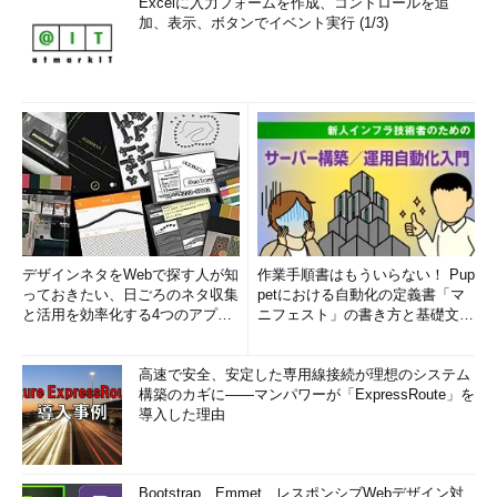
Excelに入力フォームを作成、コントロールを追
加、表示、ボタンでイベント実行 (1/3)
デザインネタをWebで探す人が知
作業手順書はもういらない！ Pup
っておきたい、日ごろのネタ収集
petにおける自動化の定義書「マ
と活用を効率化する4つのアプリ
ニフェスト」の書き方と基礎文法
(1/3)
まとめ (1/5)
高速で安全、安定した専用線接続が理想のシステム
構築のカギに――マンパワーが「ExpressRoute」を
導入した理由
Bootstrap、Emmet、レスポンシブWebデザイン対