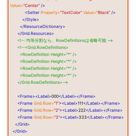
Value=
"Center"
/>
<Setter
Property=
"TextColor"
Value=
"Black"
/>
</Style>
</ResourceDictionary>
</Grid.Resources>
<!-- 均等分割なら、RowDefinitionsは省略可能 -->
<!--<Grid.RowDefinitions>
<RowDefinition Height="*" />
<RowDefinition Height="*" />
<RowDefinition Height="*" />
<RowDefinition Height="*" />
</Grid.RowDefinitions>-->
<Frame><Label>
000
</Label></Frame>
<Frame
Grid.Row=
"1"
><Label>
111
</Label></Frame>
<Frame
Grid.Row=
"2"
><Label>
222
</Label></Frame>
<Frame
Grid.Row=
"3"
><Label>
333
</Label></Frame>
</Grid>
</Grid>