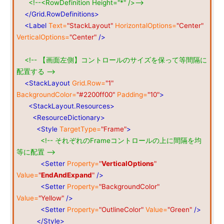
<!--<RowDefinition Height="*" />-->
</Grid.RowDefinitions>
<Label
Text=
"StackLayout"
HorizontalOptions=
"Center"
VerticalOptions=
"Center"
/>
<!-- 【画面左側】コントロールのサイズを保って等間隔に
配置する -->
<StackLayout
Grid.Row=
"1"
BackgroundColor=
"#2200ff00"
Padding=
"10"
>
<StackLayout.Resources>
<ResourceDictionary>
<Style
TargetType=
"Frame"
>
<!-- それぞれのFrameコントロールの上に間隔を均
等に配置 -->
<Setter
Property=
"
VerticalOptions
"
Value=
"
EndAndExpand
"
/>
<Setter
Property=
"BackgroundColor"
Value=
"Yellow"
/>
<Setter
Property=
"OutlineColor"
Value=
"Green"
/>
</Style>