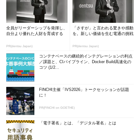
全員がリーダーシップを発揮し、
「さすが」と言われる驚きや感動
自分より優れた人財を育成する
を。新しい価値を生む電通の挑戦
PR(dentsu Japan)
PR(dentsu Japan)
コンテナベースの継続的インテグレーションの利点
／課題と、CIパイプライン、Docker Build高速化の
コツ (1/2...
FINCHI主催「IVS2026」トークセッションが話題
に！
PR(FINCHI on GOETHE)
「電子署名」とは、「デジタル署名」とは