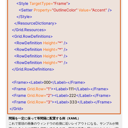
<Style
TargetType=
"Frame"
>
<Setter
Property=
"OutlineColor"
Value=
"Accent"
/>
</Style>
</ResourceDictionary>
</Grid.Resources>
<Grid.RowDefinitions>
<RowDefinition
Height=
"*"
/>
<RowDefinition
Height=
"*"
/>
<RowDefinition
Height=
"*"
/>
<RowDefinition
Height=
"*"
/>
</Grid.RowDefinitions>
<Frame><Label>
000
</Label></Frame>
<Frame
Grid.Row=
"1"
><Label>
111
</Label></Frame>
<Frame
Grid.Row=
"2"
><Label>
222
</Label></Frame>
<Frame
Grid.Row=
"3"
><Label>
333
</Label></Frame>
</Grid>
間隔を一定に保って等間隔に配置する例（XAML）
これで冒頭の画像のウィンドウの右側に近いレイアウトになる。サンプルが簡