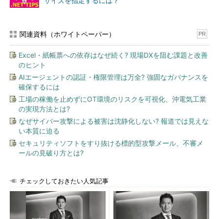
サイズを指定するには？
関連資料（ホワイトペーパー）
PR
Excel・紙帳票への依存はなぜ続く? 現場DXを阻む課題と改善
のヒント
AIエージェントの認証・権限管理は万全? 強固なガバナンスを
確保するには
工場の稼働を止めずにOT環境のリスクを可視化、沖電気工業
の実現方法とは?
なぜサイバー攻撃による被害は沈静化しない? 報道では見えな
い本質に迫る
セキュリティソフトをすり抜ける標的型攻撃メール、不審メ
ールの見破り方とは?
チェックしておきたい人気記事