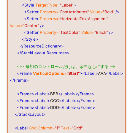
<Style
TargetType=
"Label"
>
<Setter
Property=
"FontAttributes"
Value=
"Bold"
/>
<Setter
Property=
"HorizontalTextAlignment"
Value=
"Center"
/>
<Setter
Property=
"TextColor"
Value=
"Black"
/>
</Style>
</ResourceDictionary>
</StackLayout.Resources>
<!-- 最初のコントロールだけは、余白なしにする -->
<Frame
VerticalOptions=
"Start"
><Label>
AAA
</Label>
</Frame>
<Frame><Label>
BBB
</Label></Frame>
<Frame><Label>
CCC
</Label></Frame>
<Frame><Label>
DDD
</Label></Frame>
</StackLayout>
<Label
Grid.Column=
"1"
Text=
"Grid"