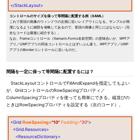
</StackLayout>
コントロールのサイズを保って等間隔に配置する例（XAML）
これで冒頭の画像のウィンドウの左側に近いレイアウトになる。サンプルが簡
潔になるように細部を省略してあるので、冒頭の画像と同じにはならない（完
全なコードは最後に紹介する）。
なお、Frameコントロール（Xamarin.Forms名前空間）の意味合いが、WPFア
プリ／UWPアプリの同名コントロールとはずいぶん違う。WPFアプリ／UWP
アプリのBorderコントロールに近いものだ。
間隔を一定に保って等間隔に配置するには？
StackLayoutコントロールでFillAndExpandを指定してもよい
が、GridコントロールのRowSpacingプロパティ／
ColumnSpacingプロパティを使っても簡単にできる。縦並びの
ときはRowSpacingプロパティを設定する（次のコード）。
<Grid
RowSpacing=
"10"
Padding=
"30"
>
<Grid.Resources>
<ResourceDictionary>