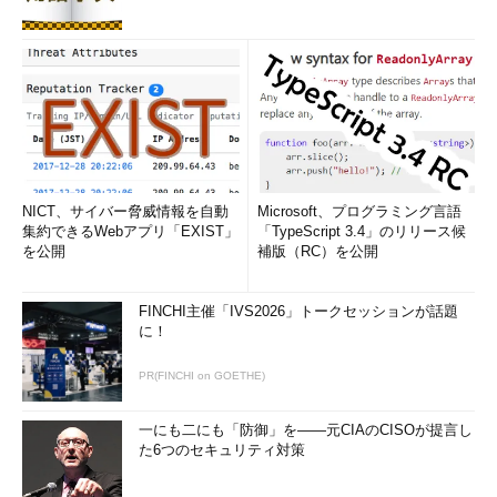
NICT、サイバー脅威情報を自動
Microsoft、プログラミング言語
集約できるWebアプリ「EXIST」
「TypeScript 3.4」のリリース候
を公開
補版（RC）を公開
FINCHI主催「IVS2026」トークセッションが話題
に！
PR(FINCHI on GOETHE)
一にも二にも「防御」を――元CIAのCISOが提言し
た6つのセキュリティ対策