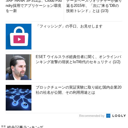
SAP HANA SPS11は、Cloud Fou
データベースウォッチャーが振り
ndry採用でアプリケーション環境
返る2015年、「次に“来る”DBの
を一新
技術トレンド」とは (1/3)
「フィッシング」の手口、お見せします
ESET ウイルスラボ総責任者に聞く、オンラインバ
ンキング攻撃の現状とIoT時代のセキュリティ (1/2)
ブロックチェーンの実証実験に取り組む国内企業20
社の社名が公開、その利用用途とは
Recommended by
総合記事ランキング