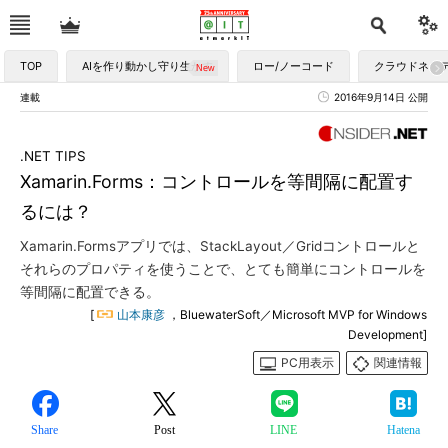
TOP
AIを作り動かし守り生かす
ロー/ノーコード
クラウドネイ
連載
2016年9月14日 公開
.NET TIPS
Xamarin.Forms：コントロールを等間隔に配置す
るには？
Xamarin.Formsアプリでは、StackLayout／Gridコントロールと
それらのプロパティを使うことで、とても簡単にコントロールを
等間隔に配置できる。
[
山本康彦
，BluewaterSoft／Microsoft MVP for Windows
Development]
PC用表示
関連情報
Share
Post
LINE
Hatena