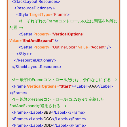
<StackLayout.Resources>
<ResourceDictionary>
<Style
TargetType=
"Frame"
>
<!-- それぞれのFrameコントロールの上に間隔を均等に
配置 -->
<Setter
Property=
"
VerticalOptions
"
Value=
"
EndAndExpand
"
/>
<Setter
Property=
"OutlineColor"
Value=
"Accent"
/>
</Style>
</ResourceDictionary>
</StackLayout.Resources>
<!-- 最初のFrameコントロールだけは、余白なしにする -->
<Frame
VerticalOptions=
"Start"
><Label>
AAA
</Label>
</Frame>
<!-- 以降のFrameコントロールにはStyleで定義した
EndAndExpandが適用される -->
<Frame><Label>
BBB
</Label></Frame>
<Frame><Label>
CCC
</Label></Frame>
<Frame><Label>
DDD
</Label></Frame>