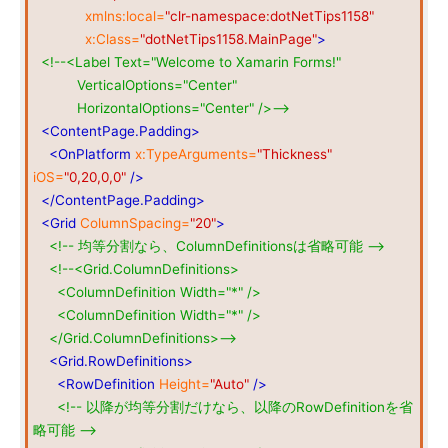
xmlns:local=
"clr-namespace:dotNetTips1158"
x:Class=
"dotNetTips1158.MainPage"
>
<!--<Label Text="Welcome to Xamarin Forms!"
VerticalOptions="Center"
HorizontalOptions="Center" />-->
<ContentPage.Padding>
<OnPlatform
x:TypeArguments=
"Thickness"
iOS=
"0,20,0,0"
/>
</ContentPage.Padding>
<Grid
ColumnSpacing=
"20"
>
<!-- 均等分割なら、ColumnDefinitionsは省略可能 -->
<!--<Grid.ColumnDefinitions>
<ColumnDefinition Width="*" />
<ColumnDefinition Width="*" />
</Grid.ColumnDefinitions>-->
<Grid.RowDefinitions>
<RowDefinition
Height=
"Auto"
/>
<!-- 以降が均等分割だけなら、以降のRowDefinitionを省
略可能 -->