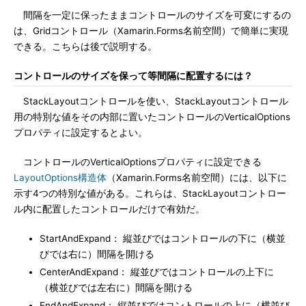
間隔を一定に保ったままコントロールのサイズを可変にするの
は、Gridコントロール（Xamarin.Forms名前空間）で簡単に実現
できる。こちらは後で説明する。
コントロールのサイズを保って等間隔に配置するには？
StackLayoutコントロールを使い、StackLayoutコントロール
用の特別な値をその内部に置いたコントロールのVerticalOptions
プロパティに設定するとよい。
コントロールのVerticalOptionsプロパティに設定できる
LayoutOptions構造体
（Xamarin.Forms名前空間）には、以下に
示す4つの特別な値がある。これらは、StackLayoutコントロー
ル内に配置したコントロールだけで有効だ。
StartAndExpand： 縦並びではコントロールの下に（横並
びでは右に）間隔を開ける
CenterAndExpand： 縦並びではコントロールの上下に
（横並びでは左右に）間隔を開ける
EndAndExpand： 縦並びではコントロールの上に（横並び