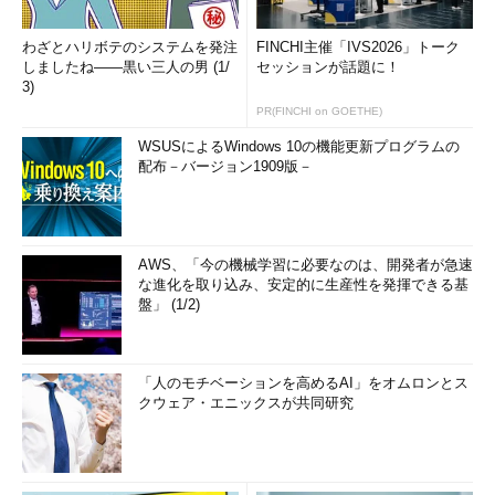
わざとハリボテのシステムを発注
FINCHI主催「IVS2026」トーク
しましたね――黒い三人の男 (1/
セッションが話題に！
3)
PR(FINCHI on GOETHE)
WSUSによるWindows 10の機能更新プログラムの
配布－バージョン1909版－
AWS、「今の機械学習に必要なのは、開発者が急速
な進化を取り込み、安定的に生産性を発揮できる基
盤」 (1/2)
「人のモチベーションを高めるAI」をオムロンとス
クウェア・エニックスが共同研究