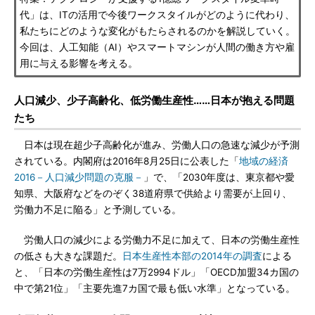
代」は、ITの活用で今後ワークスタイルがどのように代わり、
私たちにどのような変化がもたらされるのかを解説していく。
今回は、人工知能（AI）やスマートマシンが人間の働き方や雇
用に与える影響を考える。
人口減少、少子高齢化、低労働生産性……日本が抱える問題
たち
日本は現在超少子高齢化が進み、労働人口の急速な減少が予測
されている。内閣府は2016年8月25日に公表した「
地域の経済
2016－人口減少問題の克服－
」で、「2030年度は、東京都や愛
知県、大阪府などをのぞく38道府県で供給より需要が上回り、
労働力不足に陥る」と予測している。
労働人口の減少による労働力不足に加えて、日本の労働生産性
の低さも大きな課題だ。
日本生産性本部の2014年の調査
による
と、「日本の労働生産性は7万2994ドル」「OECD加盟34カ国の
中で第21位」「主要先進7カ国で最も低い水準」となっている。