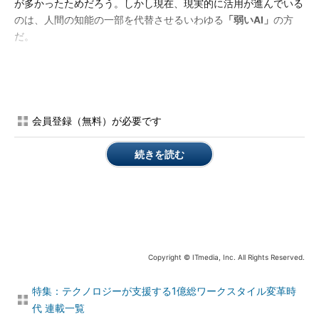
が多かったためだろう。しかし現在、現実的に活用が進んでいる
のは、人間の知能の一部を代替させるいわゆる
「弱いAI」
の方
だ。
参考記事
DeepLearningが人工知能の裾野を拡大。ビジネス、社会、エ
ンジニアはどう変わるのか？
会員登録（無料）が必要です
現実的に活用が進んでいくのは「弱いAI」の方なので、今後
続きを読む
は、「人間は、AIを活用してワークスタイルそのものを変えてい
き、仕事を充実させて労働生産性や自身のキャリアにおける市場
価値を高めていこう」といった前向きな考えを持つ人が増えてい
くだろう。
なお、調査会社のガートナーは、2015年7月にAIやスマートマ
Copyright © ITmedia, Inc. All Rights Reserved.
シンによる人間のキャリアの変化について、次のような予測を発
表している。
特集：テクノロジーが支援する1億総ワークスタイル変革時
代 連載一覧