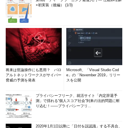
×初実装（後編） (1/3)
将来は世論操作にも悪用？ パロ
Microsoft、「Visual Studio Cod
アルトネットワークスがサイバー
e」の「November 2019」リリー
脅威の予測を発表
スを公開
プライバシーフリーク、就活サイト「内定辞退予
測」で揺れる“個人スコア社会”到来の法的問題に斬
り込む！――プライバシーフリ...
2020年1月1日以降に「日付を誤認識」する不具合、