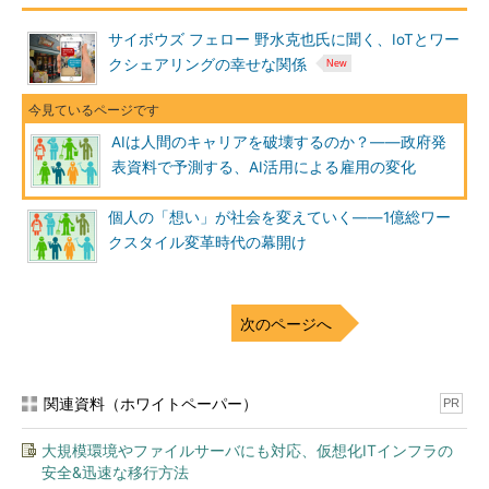
サイボウズ フェロー 野水克也氏に聞く、IoTとワー
クシェアリングの幸せな関係
AIは人間のキャリアを破壊するのか？――政府発
表資料で予測する、AI活用による雇用の変化
個人の「想い」が社会を変えていく――1億総ワー
クスタイル変革時代の幕開け
次のページへ
AIやスマートマシンによる人間のキャリアの変化予測（出
関連資料（ホワイトペーパー）
PR
展：
Your Job Is About To Get A Whole Lot Better - Smarte
r With Gartner
）
大規模環境やファイルサーバにも対応、仮想化ITインフラの
これは、2020年までに、AIを実装した自律的に行動するロボ
安全&迅速な移行方法