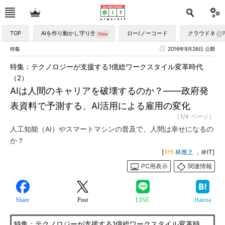
TOP
AIを作り動かし守り生かす
ロー/ノーコード
クラウドネイ
特集
2016年9月26日 公開
特集：テクノロジーが支援する1億総ワークスタイル変革時代
（2）
AIは人間のキャリアを破壊するのか？――政府発
表資料で予測する、AI活用による雇用の変化
（1/4 ページ）
人工知能（AI）やスマートマシンの普及で、人間は幸せになるの
か？
[
林雅之
，＠IT]
PC用表示
関連情報
Share
Post
LINE
Hatena
特集：テクノロジーが支援する1億総ワークスタイル変革時