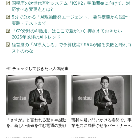
ットや自動運転車などを指す『スマートマシン』によって破壊さ
国税庁の次世代基幹システム「KSK2」稼働開始に向けて、対
れるキャリアパスは『17％』、パーソナル向けのスマートマシン
応すべき変更点とは?
によって良い影響を受けるキャリアパスは『12％』、エンタープ
5分で分かる「AI駆動開発エージェント」 要件定義から設計・
ライズ向けのスマートマシンによって良い影響を受けるキャリア
実装・テストまで
パスは『22％』、影響を受けないキャリアパスは「49％」とい
「CX分野のAI活用」はここで差がつく 押さえておきたい
う予測だ。つまり、
2026年以降のAIトレンド
AIによって破壊されるキャリアパスよりも、
良い影響を受けるキャリアパスの方が多い
ということだ。
経営層の「AI導入しろ」で予算破綻? 95%が陥る失敗と隠れコ
ストのわな
AIの導入により、タスクが増える職種とは？
チェックしておきたい人気記事
「さすが」と言われる驚きや感動
現状を疑い問いかける姿勢で、事
を。新しい価値を生む電通の挑戦
業を共に成長させるパートナーへ
PR(dentsu Japan)
PR(dentsu Japan)