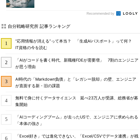
Recommended by
自分戦略研究所 記事ランキング
“応用情報が消える”って本当？ 「生成AIパスポート」って何？
IT資格の今を読む
「AIがコードを書く時代、新職種FDEが需要増」 7割のエンジニア
が思う理由
AI時代の「Markdown負債」と「レガシー脱却」の壁、エンジニア
が直面する新・旧の課題
無料で身に付くデータサイエンス 延べ23万人が受講、総務省が募
集開始
「AIコーディングブーム」が去ったUSで、エンジニアに求められる
「本体の強さ」
「Excel好き」では進化できない、「Excel/CSVでデータ連携」が残