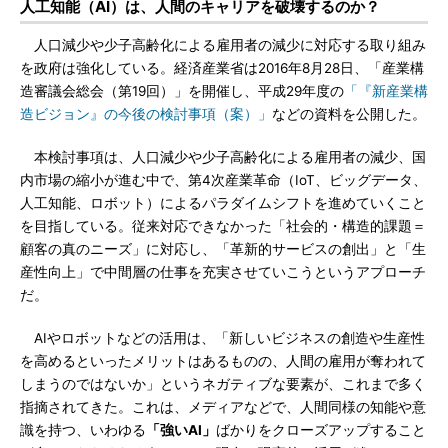
人工知能（AI）は、人間のキャリアを破壊するのか？
人口減少や少子高齢化による雇用者の減少に対応する取り組み
を政府は強化している。経済産業省は2016年8月28日、「産業構
造審議会総会（第19回）」を開催し、平成29年度の
「『新産業構
造ビジョン』の今後の検討事項（案）」
などの資料を公開した。
本検討事項は、人口減少や少子高齢化による雇用者の減少、国
内市場の縮小が進む中で、第4次産業革命（IoT、ビッグデータ、
人工知能、ロボット）によるパラダイムシフトを進めていくこと
を目指している。従来対応できなかった「社会的・構造的課題＝
顧客の真のニーズ」に対応し、「革新的サービスの創出」と「生
産性向上」で中間層の仕事を充実させていこうというアプローチ
だ。
AIやロボットなどの活用は、「新しいビジネスの創造や生産性
を高めるといったメリットはあるものの、人間の雇用が奪われて
しまうのではないか」というネガティブな要素が、これまで多く
指摘されてきた。これは、メディアなどで、人間同様の知能や意
識を持つ、いわゆる
「強いAI」
ばかりをクローズアップすること