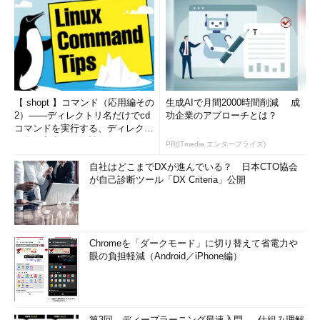
【 shopt 】コマンド（応用編その
生成AIで月間2000時間削減 成
2）――ディレクトリ名だけでcd
功企業のアプローチとは？
コマンドを実行する、ディレクト
リ名の入力ミスを補正...
PR(ITmedia エンタープライズ)
自社はどこまでDXが進んでいる？ 日本CTO協会
が自己診断ツール「DX Criteria」公開
Chromeを「ダークモード」に切り替えて省電力や
眼の負担軽減（Android／iPhone編）
第3回 ディープラーニング最速入門 ― 仕組み理解