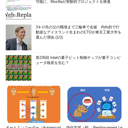
可能に、Mozillaが実験的プロジェクトを推進
3キロ先の父の職場まで三輪車で走破 内向的で行
動派なアイスランド生まれのCTOが東京工業大学を
選んだ理由 (1/2)
第235回 Intelの量子ビット制御チップが量子コンピ
ュータ格差を生む？
オートエンコーダー（Autoencod
強化学習（RL：Reinforcement Le