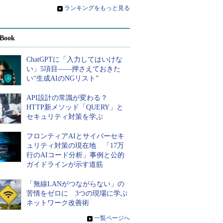
»
ランキングをもっと見る
Book
ChatGPTに「入力してはいけな
い」5項目――押さえておきた
い“生成AIのNGリスト”
API設計の常識が変わる？
HTTP新メソッド「QUERY」と
セキュリティ対策を学ぶ
フロンティアAIとサイバーセキ
ュリティ対策の現在地 「17万
行のAIコード分析」事例と公的
ガイドラインが示す道筋
「無線LANがつながらない」の
苦情をゼロに 3つの現場に学ぶ
ネットワーク改善術
»
一覧ページへ