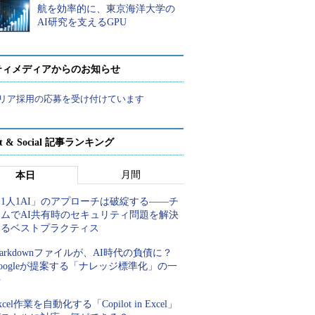
航を効率的に、東京海洋大学の
AI研究を支えるGPU
ティメディアからのお知らせ
リア採用の応募を受け付けています
rt & Social 記事ランキング
月間
本日
1人1AI」のアプローチは破綻する――チ
ームでAI共有時のセキュリティ問題を解決
するベストプラクティス
arkdownファイルが、AI時代の負債に？
oogleが提案する「ナレッジ標準化」の一
手
xcel作業を自動化する「Copilot in Excel」