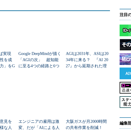
実用化」というニュースの見出しを見ると、仕事を
注目
れたように錯覚してしまいますが、やがて強いAIを
に導入されたことを示しています。例えば、画像認
を使うと、「人工知能で画像を高い確率で認識」と
すが、ディープラーニング自体は人工知能ではあり
術」と呼んでいますが、人工知能そのものが導入さ
れば実現
Google DeepMindが描く
AGIは2031年、ASIは20
する上で研究されてきた技術が使われている、と表現
性を成
「AGIの次」 超知能
34年に来る？ 『AI 20
能力」をG
に至る4つの経路と6つ
27』から延期された理
のボトルネック
由
フトウェアよりは人の脳に近く、学習や推論、認識
が集積されてコンピュータ上で脳を再現するのが「強
極めて近いことを示ています。
意見を
エンジニアの雇用は激
大阪ガスが月2000時間
編集
様な人
変、だが「AIによる人
の共有作業を削減！