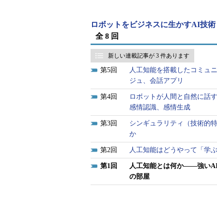
人工知能にはいろいろな解釈があ
ロボットをビジネスに生かすAI技術
械で実現するためのしくみや技術」を言います。
全 8 回
称の「
AI
」が知られています。「Art
新しい連載記事が 3 件あります
造の」「偽りの」という訳もありま
5
人工知能を搭載したコミュ
て作られている模造した知能である
ジュ、会話アプリ
一般社団法人人工知能学会は、ホームペ
4
ロボットが人間と自然に話
「人工知能は『まるで人間のように
感情認識、感情生成
間違っているともいえます。人工知
3
シンギュラリティ（技術的特
能そのものをもつ機械を作ろうとす
か
機械にさせようとする立場」と言っ
2
人工知能はどうやって「学
1
人工知能とは何か――強いA
「強い」は「汎用的」の意味
の部屋
ニュースや記事などで「人工知能
にします。近未来を描いた映画やコ
『2001年宇宙の旅』で宇宙船に搭載