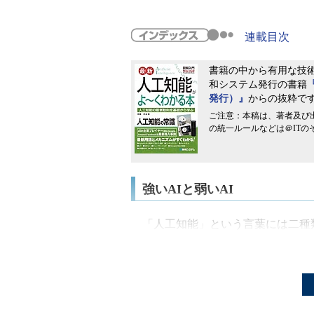
連載目次
書籍の中から有用な技
和システム発行の書籍
発行）』
からの抜粋で
ご注意：本稿は、著者及び
の統一ルールなどは＠IT
強いAIと弱いAI
「人工知能」という言葉には二種
ネス利用について勉強する人にとっ
いAI」と「弱いAI」です。カリフ
唱しました。
二つの立場