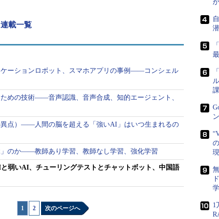
りますが「人間と同様の知能をコンピュータ等の機
 連載一覧
英語では「Artificial Intelligence」で、略
ificial」は「人工的な」という日本語訳の他に、「模
す。これは今のAIが、（良い意味で）あくまで似せ
ニケーションロボット、スマホアプリの事例――コンシェル
「
ことを暗示しているとも言えるでしょう。
ル
課
ージで解説している「What's AI」の冒頭で
すための技術――音声認識、音声合成、知的エージェント、
ふるまう機械』を想像しますが、これは正しいとも
G
ン
能の研究には二つの立場があって、一つは人間の知
異点）――人間の脳を超える「強いAI」はいつ生まれるの
る立場、もう一つは人間が知能を使ってすることを
“
の
ています。
ぶ」のか――教師あり学習、教師なし学習、強化学習
Iと弱いAI、チューリングテストとチャットボット、中国語
ド
と聞いて何を思い浮かべるか」という設問をよく目
ミックでは人工知能がしばしば登場します。映画
1
1
|
2
次のページへ
されていたコンピュータ「HAL（ハル）9000」でし