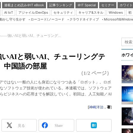
連載まとめ読み＠IT eBook
記事ランキング
＠IT Special
セミナー
ホワイト
AI IoT
アジャイル/DevOps
セキュリティ
キャリア&スキル
Windows
初
り動かし守り生かす
ローコード/ノーコード
クラウドネイティブ
Microsoft&Windo
Server & Storage
HTML5 + UX
―強いAIと弱いAI、チューリング...
Smart & Social
Coding Edge
いAIと弱いAI、チューリングテ
ホワ
Java Agile
、中国語の部屋
Database Expert
（1/2 ページ）
Linux ＆ OSS
ジニアではない一般の人にも身近になりつつある「ロボット」。ロボ
まなソフトウェア技術が使われている。本連載では、ソフトウェア
Master of IP Networ
らビジネスへの応用までを解説していく。初回は、人工知能／AI
Security & Trust
[
神崎洋治
，
著
]
Test & Tools
Insider.NET
見る
Share
ブログ