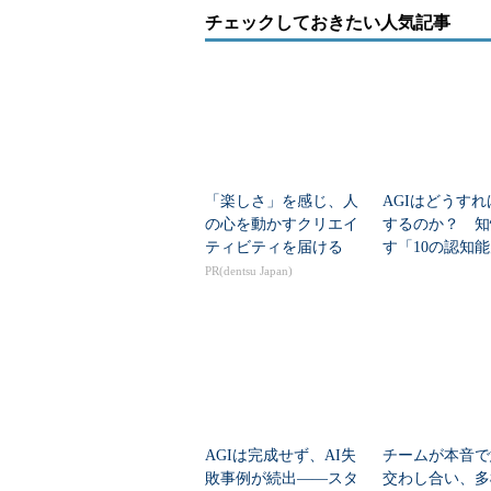
りしているのは「
弱いAI
」です。
チェックしておきたい人気記事
「人工知能の導入」「人工知能の
完璧にこなすコンピュータが導入さ
実現するための基礎技術がシステム
識処理に
ディープラーニング
の技術
いった表現が使われることがありま
ません。本書では「人工知能関連技
「楽しさ」を感じ、人
AGIはどうす
れたわけではなく、強いAIを実現
の心を動かすクリエイ
するのか？ 知
ティビティを届ける
す「10の認知
するのが正しいのです。
oogleが特定
PR(dentsu Japan)
次の図は、普通のコンピュータソ
などを行うのが「弱いAI」、それ
いAI」であり、それは人間の脳に
AGIは完成せず、AI失
チームが本音で
敗事例が続出――スタ
交わし合い、多