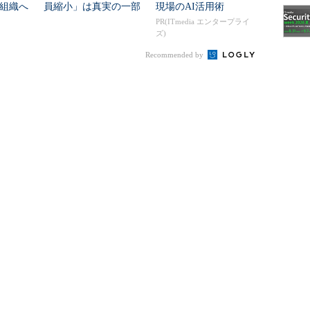
組織へ
員縮小」は真実の一部
現場のAI活用術
に過ぎなかった
PR(ITmedia エンタープライ
ズ)
Recommended by
ラーニングの能力は評価され、成果を上げ始めてい
対して、多くの研究機関や企業が資金をかけ、競っ
に大きく進歩することもあります。
的な領域に入っています。例えば、1990年代のチ