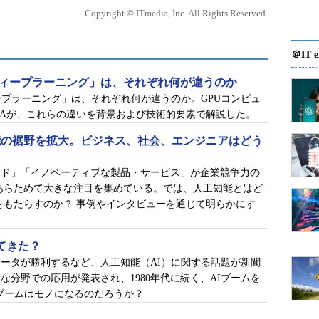
Copyright © ITmedia, Inc. All Rights Reserved.
』に登場する「スカイネット」でしょうか。いずれ
よって人間社会が脅かされるというテーマのものが
多いと思いますが、これらはいわゆる「
強いAI
」に
＠IT e
的な知能
」を意味しています。人間がいろいろな場
ディープラーニング」は、それぞれ何が違うのか
、コンピュータが様々な分野や状況において人間と
ープラーニング」は、それぞれ何が違うのか。GPUコンピュ
「強いAI」に分類されます。強いAIは「人工汎用
DIAが、これらの違いを背景および技術的要素で解説した。
neral Intelligence）と呼ばれ、会話やニュース等で「AI」で
が人工知能の裾野を拡大。ビジネス、社会、エンジニアはどう
いる場合はこれを指しています。
ード」「イノベーティブな製品・サービス」が企業競争力の
指しているものの、実現にはまだまだほど遠く、知
あらためて大きな注目を集めている。では、人工知能とはど
、いろいろな能力の計算モデル化を試行錯誤してい
をもたらすのか？ 事例やインタビューを通じて明らかにす
が可能なある作業に限って、知的に振る舞っている
ん。
ってきた？
ータが勝利するなど、人工知能（AI）に関する話題が新聞
な分野での応用が発表され、1980年代に続く、AIブームを
ブームはモノになるのだろうか？
り、ビジネスに導入されたり、実用化が進められた