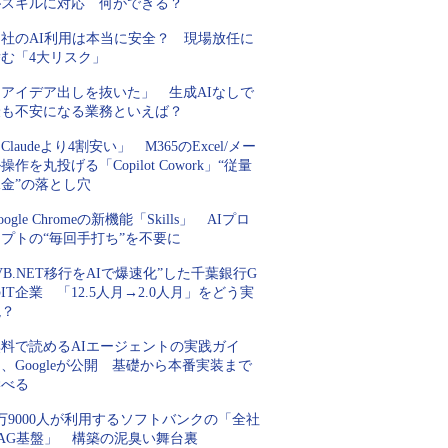
がスキルに対応 何ができる？
自社のAI利用は本当に安全？ 現場放任に
潜む「4大リスク」
「アイデア出しを抜いた」 生成AIなしで
最も不安になる業務といえば？
Claudeより4割安い」 M365のExcel/メー
操作を丸投げる「Copilot Cowork」“従量
金”の落とし穴
oogle Chromeの新機能「Skills」 AIプロ
プトの“毎回手打ち”を不要に
VB.NET移行をAIで爆速化”した千葉銀行G
IT企業 「12.5人月→2.0人月」をどう実
現？
無料で読めるAIエージェントの実践ガイ
、Googleが公開 基礎から本番実装まで
学べる
万9000人が利用するソフトバンクの「全社
RAG基盤」 構築の泥臭い舞台裏