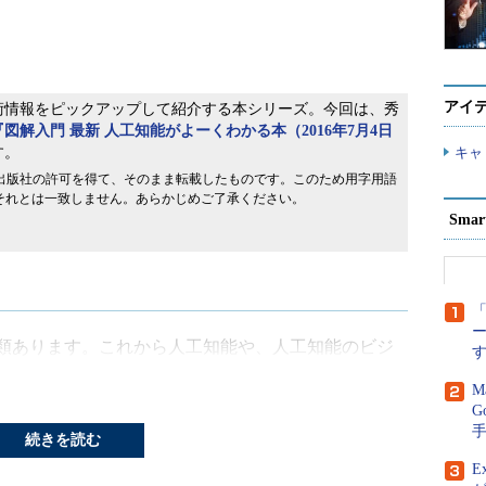
アイ
術情報をピックアップして紹介する本シリーズ。今回は、秀
『図解入門 最新 人工知能がよーくわかる本（2016年7月4日
す。
キャ
出版社の許可を得て、そのまま転載したものです。このため用字用語
のそれとは一致しません。あらかじめご了承ください。
Sma
「
類あります。これから人工知能や、人工知能のビジ
て、この違いはとても重要です。その二種類は「強
M
ォルニア大学バークレー校のジョン・サール教授が提
G
続きを読む
E