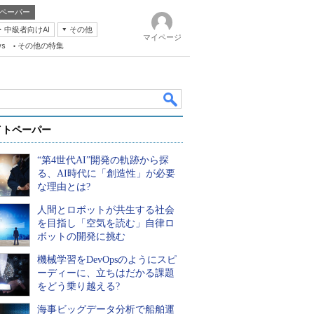
ペーパー
・中級者向けAI
その他
マイページ
ws
その他の特集
イトペーパー
“第4世代AI”開発の軌跡から探
る、AI時代に「創造性」が必要
な理由とは?
人間とロボットが共生する社会
k
を目指し「空気を読む」自律ロ
ボットの開発に挑む
機械学習をDevOpsのようにスピ
ーディーに、立ちはだかる課題
をどう乗り越える?
海事ビッグデータ分析で船舶運