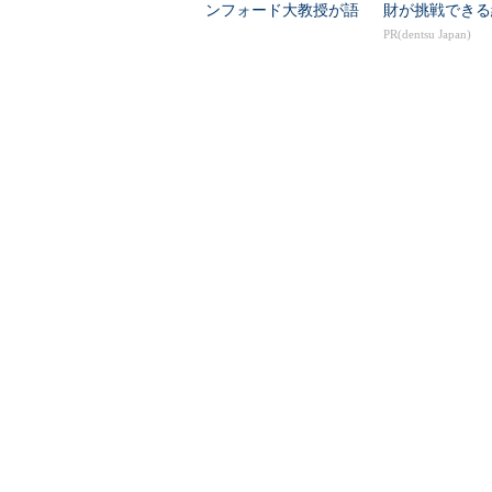
ンフォード大教授が語
財が挑戦できる
る“幻想から冷める1年”
PR(dentsu Japan)
実用化の途上
とは言え、AIでなくてもディープ
ます。しかも、人工知能関連技術に
て取り組みを始めると、技術は一気
これら人工知能関連技術は既に実用