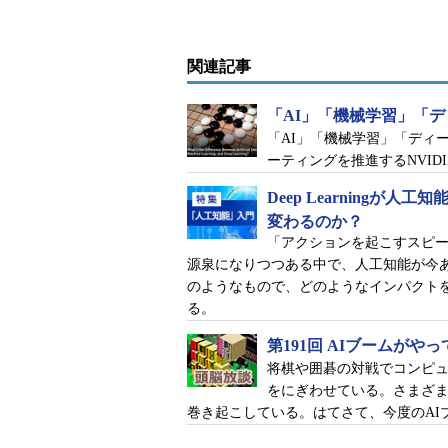
ょうか。それとも『ターミネーター
にしても欧米の映画では人工知能に
関連記事
多く、人工知能を危険視する意見が
該当します。強いというのは「
汎用
「AI」「機械学習」「
面や状況に応じて対応できるように
「AI」「機械学習」「ディ
同様に振る舞える知能を持ったものが
ーティングを推進するNVI
知能」や「
AGI
」（Artificial Ge
Deep Learning
はなくあえて「AGI」と呼称して
変わるのか？
「アクションを起こすスピ
多くの人工知能研究者はこれを目
源泉になりつつある中で、人工知能が今
能をコンピュータで実現するために
のようなもので、どのようなインパクト
る段階で、その結果、コンピュータ
る。
ように見えるようなったに過ぎませ
第191回 AIブームがや
将棋や囲碁の対戦でコンピュ
「弱いAI」とは？
をにぎわせている。さまざま
巻き起こしている。はてさて、今度のAI
最近、ニュースや報道で話題にな