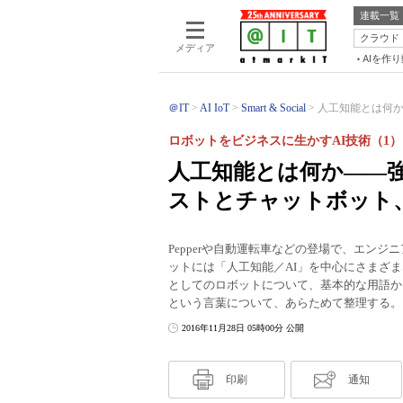
連載一覧
クラウド
メディア
AIを作
＠IT
AI IoT
Smart & Social
人工知能とは何か―
ロボットをビジネスに生かすAI技術（1）
人工知能とは何か――強
ストとチャットボット
Pepperや自動運転車などの登場で、エン
ットには「人工知能／AI」を中心にさまざ
としてのロボットについて、基本的な用語か
という言葉について、あらためて整理する。
2016年11月28日 05時00分 公開
印刷
通知