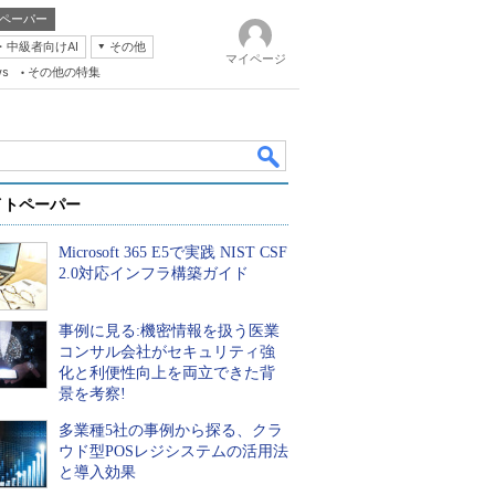
ペーパー
・中級者向けAI
その他
マイページ
ws
その他の特集
イトペーパー
Microsoft 365 E5で実践 NIST CSF
2.0対応インフラ構築ガイド
事例に見る:機密情報を扱う医業
k
コンサル会社がセキュリティ強
化と利便性向上を両立できた背
景を考察!
多業種5社の事例から探る、クラ
ウド型POSレジシステムの活用法
と導入効果