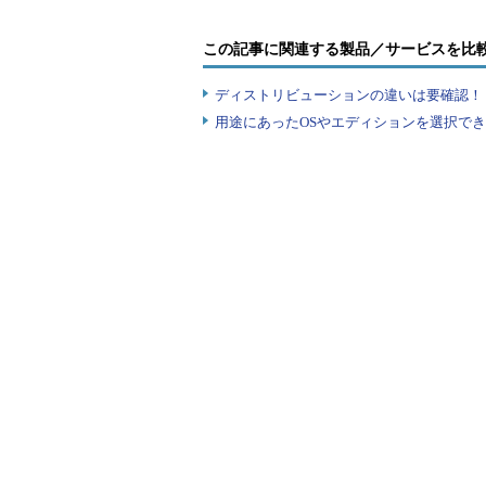
この記事に関連する製品／サービスを比
ディストリビューションの違いは要確認！『
用途にあったOSやエディションを選択できていま
Windows Updateの設定画面
アクティブ時間の変更の変更を行うには、［設定］
を開き、「アクティブ時間の変更］（
（2）