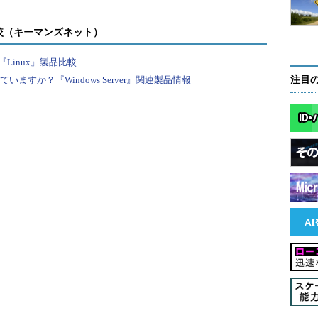
較（キーマンズネット）
Linux』製品比較
すか？『Windows Server』関連製品情報
注目
－［更新とセキュリティ］－［Windows Update］（
（1）
）
）をクリックする。