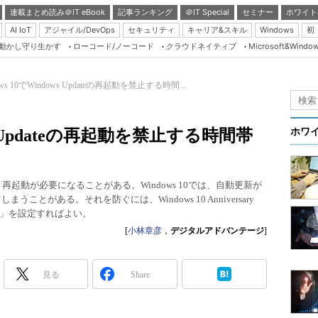
連載まとめ読み＠IT eBook
記事ランキング
＠IT Special
セミナー
ホワイト
AI IoT
アジャイル/DevOps
セキュリティ
キャリア&スキル
Windows
初
り動かし守り生かす
ローコード/ノーコード
クラウドネイティブ
Microsoft&Windo
Server & Storage
HTML5 + UX
ows 10でWindows Updateの再起動を禁止する時間...
Smart & Social
Coding Edge
ows Updateの再起動を禁止する時間帯
ホワ
Java Agile
Database Expert
、再起動が必要になることがある。Windows 10では、自動更新が
Linux ＆ OSS
とがある。それを防ぐには、Windows 10 Anniversary
更」を設定すればよい。
Master of IP Networ
[
小林章彦
，
デジタルアドバンテージ
]
Security & Trust
Test & Tools
見る
Share
Insider.NET
ブログ