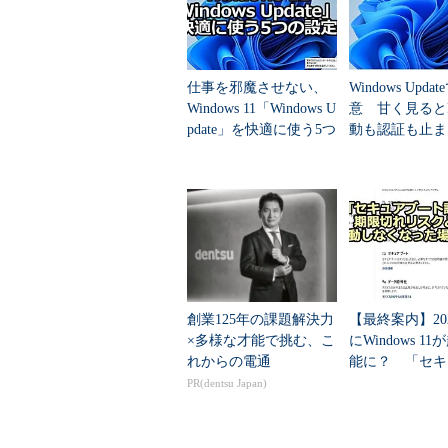
アクシ
仕事を邪魔させない、
Windows Upda
更新プ
Windows 11「Windows U
意 甘く見ると
な場合
pdate」を快適に使う5つ
動も認証も止ま
ター（
（
の設定
のセキュリティ
す」（
（
示され
［今す
押せば
デフォルトでは、アクティブ時間は
て、仕事中に再起動されないように
創業125年の課題解決力
【最終案内】20
う。
×多様な才能で挑む、こ
にWindows 1
れからの電通
能に？ 「セキ
ート証明書」の
PR(dentsu Japan)
れリスクと対策
しな...