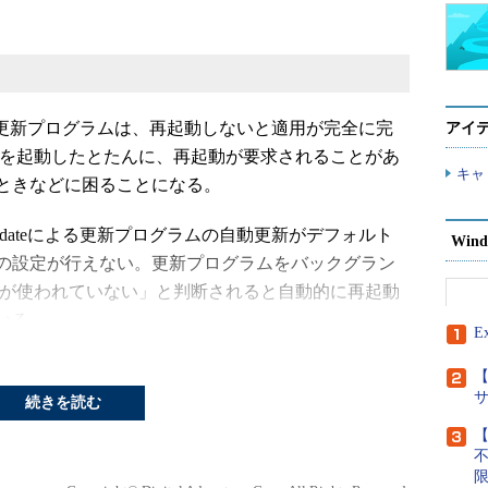
れている更新プログラムは、再起動しないと適用が完全に完
アイ
Cを起動したとたんに、再起動が要求されることがあ
キャ
ときなどに困ることになる。
ws Updateによる更新プログラムの自動更新がデフォルト
Wind
の設定が行えない。更新プログラムをバックグラン
Cが使われていない」と判断されると自動的に再起動
いる。
E
 Updateでは、仕様が変更され、再起動を行わせたくない時間帯
【
行えるようになった。仕事時間を設定しておけば、
続きを読む
ー）に「再起動が必要です」というメッセージが表
【
行われることはない。