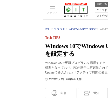
連載一覧
クラウド
メディア
AIを作
＠IT
クラウド
Windows Server Insider
Wind
Tech TIPS
Windows 10でWind
を設定する
Windows OSで更新プログラムを適用すると
標準となっており、PCが勝手に再起動されてしまうこ
Updateで導入された「アクティブ時間の変
2017年01月06日 05時00分 公開
印刷
通知