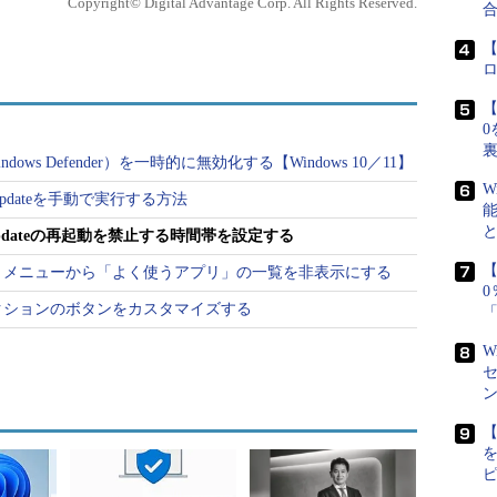
Copyright© Digital Advantage Corp. All Rights Reserved.
【
【
0
dows Defender）を一時的に無効化する【Windows 10／11】
W
ws Updateを手動で実行する方法
ws Updateの再起動を禁止する時間帯を設定する
【
タート］メニューから「よく使うアプリ」の一覧を非表示にする
ックアクションのボタンをカスタマイズする
W
【