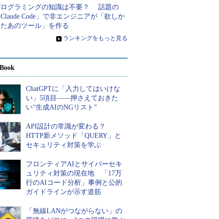
プログラミングの知識は不要？ 話題の
Claude Code」で非エンジニアが「欲しか
ったあのツール」を作る
»
ランキングをもっと見る
Book
ChatGPTに「入力してはいけな
い」5項目――押さえておきた
い“生成AIのNGリスト”
API設計の常識が変わる？
HTTP新メソッド「QUERY」と
セキュリティ対策を学ぶ
フロンティアAIとサイバーセキ
ュリティ対策の現在地 「17万
行のAIコード分析」事例と公的
ガイドラインが示す道筋
「無線LANがつながらない」の