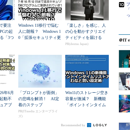
「
ョンセンターの画面
teで要注
Windows 11移行で悩む
「楽しさ」を感じ、人
ログラム適用後に再起動が必要
PCの起
人に朗報？ Windows 1
の心を動かすクリエイ
は、このようにアクションセン
る「3つ
0「拡張セキュリティ更
ティビティを届ける
1）
）に「再起動が必要で
＠IT e
移行」
2）
）というメッセージが表
新（ESU）」が期間延
PR(dentsu Japan)
る。すぐに再起動する場合は、
長へ
ぐ再起動］（
（3）
）ボタンを
よい。
8時から17時に設定されているので、これを変更し
するとよい。ここでは、その設定方法を紹介しよ
26年6月
「プロンプトが面倒」
Win11のストレージ空き
1が起動不
の悲鳴を解消！ AI定
容量が激減？ 新機能
ュアブ
着のステップ
「ポイントインタイム
期限切
リストア」のわなと賢
PR(ITmedia エンタープライ
ズ)
、起動
い設定術
Recommended by