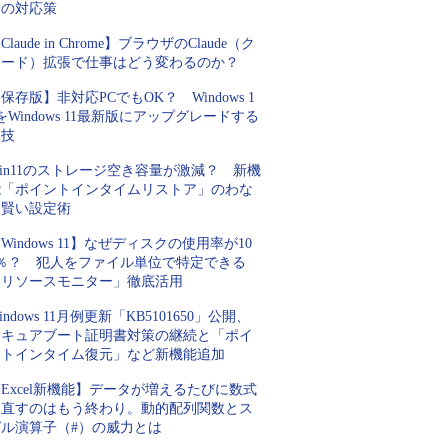
合の対応策
Claude in Chrome】ブラウザのClaude（ク
ロード）拡張で仕事はどう変わるのか？
保存版】非対応PCでもOK？ Windows 1
をWindows 11最新版にアップグレードする
裏技
in11のストレージ空き容量が激減？ 新機
能「ポイントインタイムリストア」のわな
と賢い設定術
Windows 11】なぜディスクの使用率が10
0％？ 犯人をファイル単位で特定できる
「リソースモニター」徹底活用
indows 11月例更新「KB5101650」公開、
セキュアブート証明書対策の継続と「ポイ
ントインタイム復元」など新機能追加
Excel新機能】データが増えるたびに数式
を直すのはもう終わり。動的配列関数とス
ピル演算子（#）の威力とは