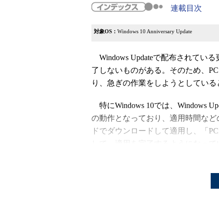
連載目次
対象OS：
Windows 10 Anniversary Update
Windows Updateで配布さ
了しないものがある。そのため、P
り、急ぎの作業をしようとしている
特にWindows 10では、Windo
の動作となっており、適用時間など
ドでダウンロードして適用し、「P
して、適用を完了するようになって
Windows 10 Anniversary
の設定（アクティブ時間の変更）が
この間は、通知（アクションセンタ
示されるだけで、自動的に再起動が