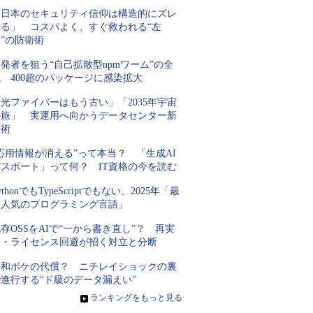
「日本のセキュリティ信仰は構造的にズレ
てる」 コスパよく、すぐ救われる“左
”の防衛術
発者を狙う“自己拡散型npmワーム”の全
 400超のパッケージに感染拡大
光ファイバーはもう古い」「2035年宇宙
の旅」 実運用へ向かうデータセンター新
技術
応用情報が消える”って本当？ 「生成AI
パスポート」って何？ IT資格の今を読む
ythonでもTypeScriptでもない、2025年「最
も人気のプログラミング言語」
存OSSをAIで“一から書き直し”？ 再実
装・ライセンス回避が招く対立と分断
平和ボケの代償？ ニチレイショックの裏
進行する“ド級のデータ漏えい”
»
ランキングをもっと見る