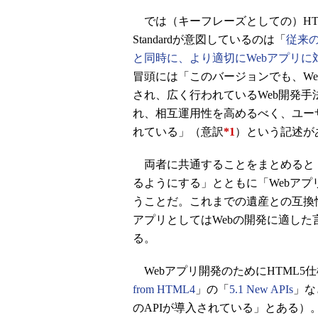
では（キーフレーズとしての）HTML
Standardが意図しているのは「
従来
と同時に、より適切にWebアプリに
冒頭には「このバージョンでも、W
され、広く行われているWeb開発
れ、相互運用性を高めるべく、ユー
れている」（意訳
*1
）という記述が
両者に共通することをまとめると「
るようにする」とともに「Webアプ
うことだ。これまでの遺産との互換
アプリとしてはWebの開発に適した
る。
Webアプリ開発のためにHTML5仕
from HTML4
」の「
5.1 New APIs
」な
のAPIが導入されている」とある）