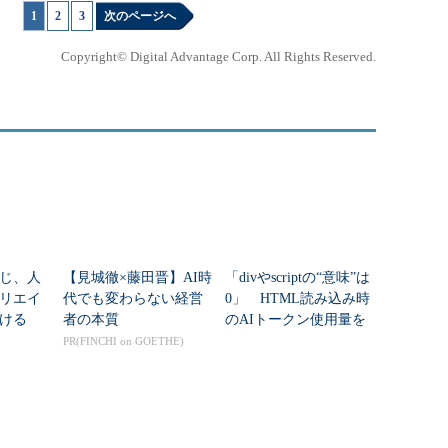
1
|
2
|
3
次のページへ
Copyright© Digital Advantage Corp. All Rights Reserved.
じ、人
【見城徹×藤田晋】AI時
「divやscriptの“意味”は
リエイ
代でも変わらない経営
0」 HTML読み込み時
ける
者の本質
のAIトークン使用量を
「8割減らす」機能、Cl
PR(FINCHI on GOETHE)
oudflare...