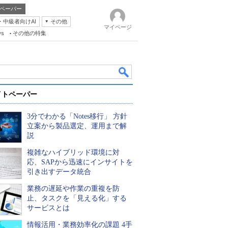
ペーパー
・中級者向けAI
その他
マイページ
ws
その他の特集
イトペーパー
3分でわかる「Notes移行」 方針
立案から製品選定、運用まで解
説
複雑なハイブリッド環境に対
k
応、SAPから迅速にインサイトを
引き出すデータ統合
業務の遅延や作業の重複を防
止、タスクを「見える化」する
サービスとは
情報活用・業務効率化の課題 4手