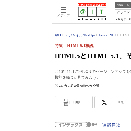
連載一覧
クラウド
メディア
AIを作
＠IT
アジャイル/DevOps
Insider.NET
HTML
特集：HTML 5.1概説
HTML5とHTML 5.
2016年11月に2年ぶりのバージョンアップを
機能を幾つか見てみよう。
2017年01月20日 05時00分 公開
印刷
見る
連載目次