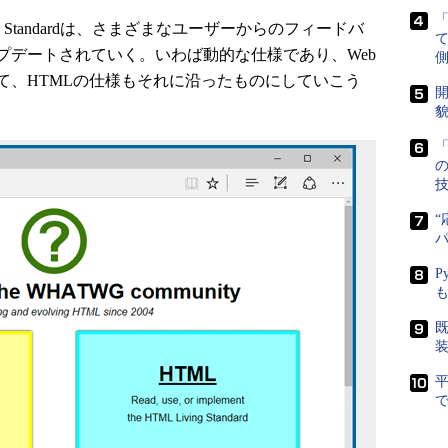
ng Standardは、さまざまなユーザーからのフィードバ
プデートされていく。いわば動的な仕様であり、Web
側
て、HTMLの仕様もそれに沿ったものにしていこう
開
貌
「
“
P
既
で