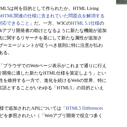
5は何を目的として作られたか。HTML Living
のHTML関連の仕様に含まれていた問題点を解消する
対応できること
」だ。一方、W3Cの
HTML 5.1仕様
の
ebアプリ開発者の助けとなるように新たな機能が追加
手法に関するリサーチを基にして新たな属性が追加さ
ザーエージェントが従うべき規則に特に注意が払わ
ある。
ブラウザでのWebページ表示がこれまで通りに行え
リ開発に適した新たなHTML仕様を策定しよう」とい
性を維持する一方で、進化を続けるWebの世界、特に
言語とすることがいわゆる「HTML5」の目的といえ
様で追加されたAPIについては「
HTML5 Differences
どを参照されたい（「Webアプリ開発で役立つ多く
。