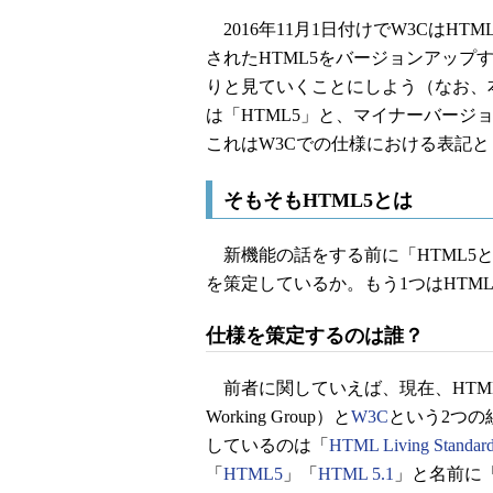
2016年11月1日付けでW3CはHTM
されたHTML5をバージョンアッ
りと見ていくことにしよう（なお、
は「HTML5」と、マイナーバージョ
これはW3Cでの仕様における表記
そもそもHTML5とは
新機能の話をする前に「HTML5
を策定しているか。もう1つはHTM
仕様を策定するのは誰？
前者に関していえば、現在、HTM
Working Group）と
W3C
という2つの
しているのは「
HTML Living Standar
「
HTML5
」「
HTML 5.1
」と名前に