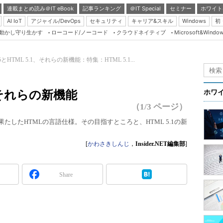
連載まとめ読み＠IT eBook
記事ランキング
＠IT Special
セミナー
ホワイト
AI IoT
アジャイル/DevOps
セキュリティ
キャリア&スキル
Windows
初
り動かし守り生かす
ローコード/ノーコード
クラウドネイティブ
Microsoft&Windo
Server & Storage
HTML5 + UX
5とHTML 5.1、それらの新機能：特集：HTML 5.1...
Smart & Social
Coding Edge
1、それらの新機能
ホワ
Java Agile
（1/3 ページ）
Database Expert
果たしたHTMLの言語仕様。その目指すところと、HTML 5.1の新
Linux ＆ OSS
[
かわさきしんじ
，
Insider.NET編集部
]
Master of IP Networ
Security & Trust
Share
Test & Tools
Insider.NET
ブログ