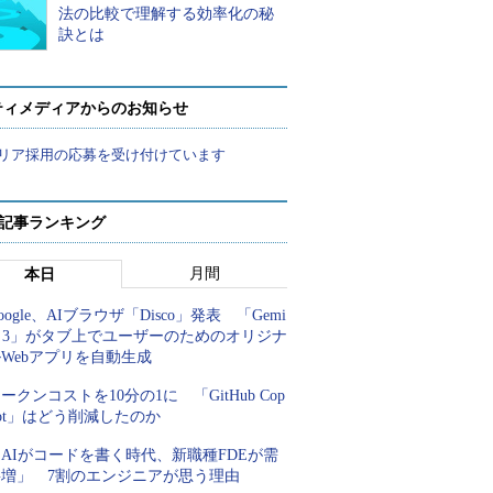
法の比較で理解する効率化の秘
訣とは
ティメディアからのお知らせ
リア採用の応募を受け付けています
 記事ランキング
月間
本日
oogle、AIブラウザ「Disco」発表 「Gemi
i 3」がタブ上でユーザーのためのオリジナ
Webアプリを自動生成
ークンコストを10分の1に 「GitHub Cop
lot」はどう削減したのか
AIがコードを書く時代、新職種FDEが需
要増」 7割のエンジニアが思う理由