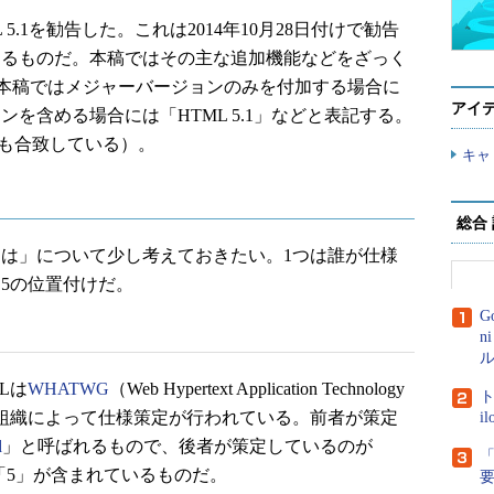
L 5.1を勧告した。これは2014年10月28日付けで勧告
プするものだ。本稿ではその主な追加機能などをざっく
本稿ではメジャーバージョンのみを付加する場合に
アイ
ンを含める場合には「HTML 5.1」などと表記する。
とも合致している）。
キャ
総合
とは」について少し考えておきたい。1つは誰が仕様
L5の位置付けだ。
G
n
ル
Lは
WHATWG
（Web Hypertext Application Technology
ト
組織によって仕様策定が行われている。前者が策定
i
d
」と呼ばれるもので、後者が策定しているのが
「
「5」が含まれているものだ。