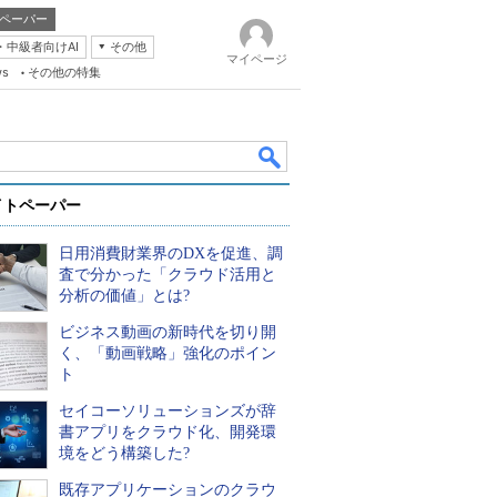
ペーパー
・中級者向けAI
その他
マイページ
ws
その他の特集
イトペーパー
日用消費財業界のDXを促進、調
査で分かった「クラウド活用と
分析の価値」とは?
ビジネス動画の新時代を切り開
k
く、「動画戦略」強化のポイン
ト
セイコーソリューションズが辞
書アプリをクラウド化、開発環
境をどう構築した?
既存アプリケーションのクラウ