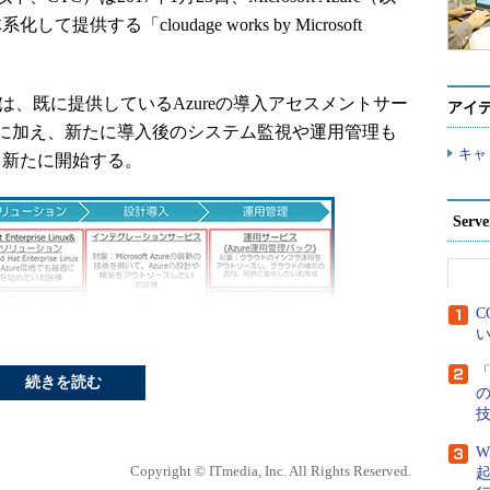
供する「cloudage works by Microsoft
oft Azureでは、既に提供しているAzureの導入アセスメントサー
アイ
に加え、新たに導入後のシステム監視や運用管理も
キャ
も新たに開始する。
Ser
C
い
「
続きを読む
Azure」サービス構成
W
間365日の運用監視、バックアップ、セキュリティチ
Copyright © ITmedia, Inc. All Rights Reserved.