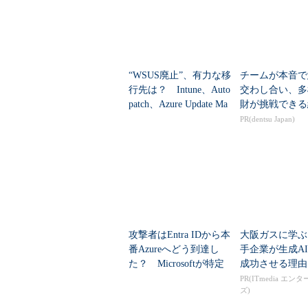
“WSUS廃止”、有力な移
チームが本音で
行先は？ Intune、Auto
交わし合い、多
patch、Azure Update Ma
財が挑戦できる
nagerの違いを整...
PR(dentsu Japan)
攻撃者はEntra IDから本
大阪ガスに学ぶ
番Azureへどう到達し
手企業が生成A
た？ Microsoftが特定
成功させる理由
した全手口
PR(ITmedia エン
ズ)