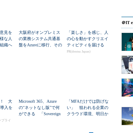
＠IT e
意見を
大阪府がオンプレミス
「楽しさ」を感じ、人
様な人
の業務システム共通基
の心を動かすクリエイ
組織へ
盤をAzureに移行、その
ティビティを届ける
狙いは
PR(dentsu Japan)
！ 大
Microsoft 365、Azure
「MFAだけでは防げな
I導入を
の“ネットなし版”で何
い」 狙われる企業の
ができる 「Sovereign
クラウド環境、明日か
Private Cloud」...
らできる対策は？
タープライ