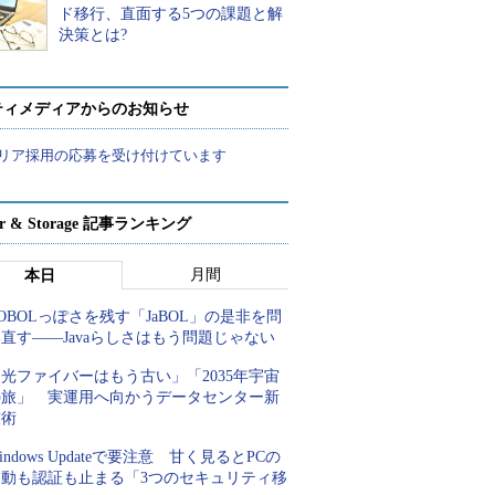
ド移行、直面する5つの課題と解
決策とは?
ティメディアからのお知らせ
リア採用の応募を受け付けています
ver & Storage 記事ランキング
月間
本日
OBOLっぽさを残す「JaBOL」の是非を問
直す――Javaらしさはもう問題じゃない
光ファイバーはもう古い」「2035年宇宙
の旅」 実運用へ向かうデータセンター新
技術
indows Updateで要注意 甘く見るとPCの
起動も認証も止まる「3つのセキュリティ移