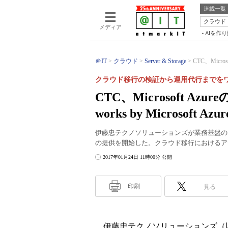
連載一覧
クラウド
メディア
AIを作
＠IT
クラウド
Server & Storage
CTC、Micro
クラウド移行の検証から運用代行までを
CTC、Microsoft Az
works by Microsoft A
伊藤忠テクノソリューションズが業務基盤のクラウド活用支
の提供を開始した。クラウド移行におけるア
2017年01月24日 11時00分 公開
印刷
見る
伊藤忠テクノソリューションズ（以下、CTC