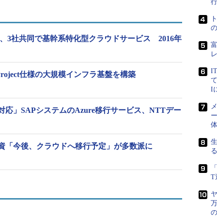
や要件に合わせて、ベーシック、シルバー、ゴール
tream、3社共同で基幹系特化型クラウドサービス 2016年
nterprise Linuxやオープンソースソフトウェアの利用ニ
できるよう、クラウド基盤の提供から運用までをト
I
e Project仕様の大規模インフラ基盤を構築
て
メ
応」SAPシステムのAzure移行サービス、NTTデー
ー
資「今後、クラウドへ移行予定」が多数派に
「
ヤ
万
の