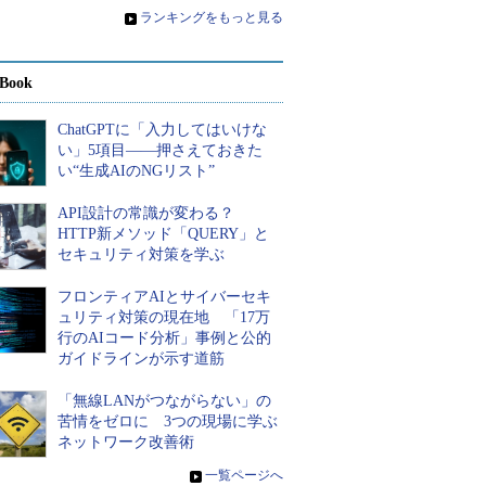
»
ランキングをもっと見る
Book
ChatGPTに「入力してはいけな
い」5項目――押さえておきた
い“生成AIのNGリスト”
API設計の常識が変わる？
HTTP新メソッド「QUERY」と
セキュリティ対策を学ぶ
フロンティアAIとサイバーセキ
ュリティ対策の現在地 「17万
行のAIコード分析」事例と公的
ガイドラインが示す道筋
「無線LANがつながらない」の
苦情をゼロに 3つの現場に学ぶ
ネットワーク改善術
»
一覧ページへ