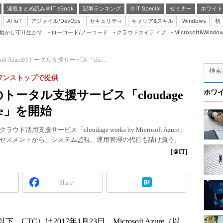
連載まとめ読み＠IT eBook
記事ランキング
＠IT Special
セミナー
ホワイト
AI IoT
アジャイル/DevOps
セキュリティ
キャリア&スキル
Windows
初
り動かし守り生かす
ローコード/ノーコード
クラウドネイティブ
Microsoft&Windo
Server & Storage
HTML5 + UX
soft Azureのトータル支援サービス「clo...
Smart & Social
ワンストップで提供
Coding Edge
ureのトータル支援サービス「cloudage
ホワ
Java Agile
zure」を開始
Database Expert
援サービス「cloudage works by Microsoft Azure」
Linux ＆ OSS
セスメントから、システム監視、運用管理の代行も請け負う。
Master of IP Networ
[
＠IT
]
Security & Trust
Share
Test & Tools
Insider.NET
ブログ
）は2017年1月23日、Microsoft Azure（以