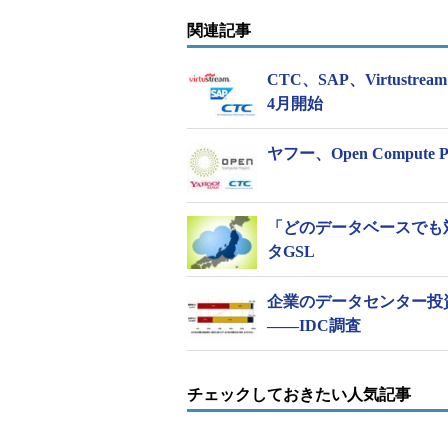
ェックなどのサービスを提供。規模
関連記事
ドの3種類のプランを用意した。
CTC、SAP、Virtus
この他、AzureにおけるRed Hat E
4月開始
ーズにも対応。顧客が主業務に注力
ータルでサポートする。
ヤフー、Open Comput
「どのデータベースでも対
タGSL
企業のデータセンター投
――IDC調査
チェックしておきたい人気記事