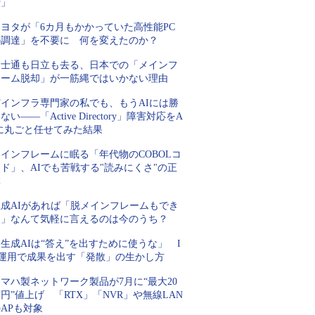
行」
トヨタが「6カ月もかかっていた高性能PC
の調達」を不要に 何を変えたのか？
富士通も日立も去る、日本での「メインフ
レーム脱却」が一筋縄ではいかない理由
Tインフラ専門家の私でも、もうAIには勝
ない――「Active Directory」障害対応をA
Iに丸ごと任せてみた結果
インフレームに眠る「年代物のCOBOLコ
ド」、AIでも苦戦する"読みにくさ"の正
体
生成AIがあれば「脱メインフレームもでき
る」なんて気軽に言えるのは今のうち？
生成AIは“答え”を出すために使うな」 I
T運用で成果を出す「発散」の生かし方
マハ製ネットワーク製品が7月に“最大20
円”値上げ 「RTX」「NVR」や無線LAN
APも対象